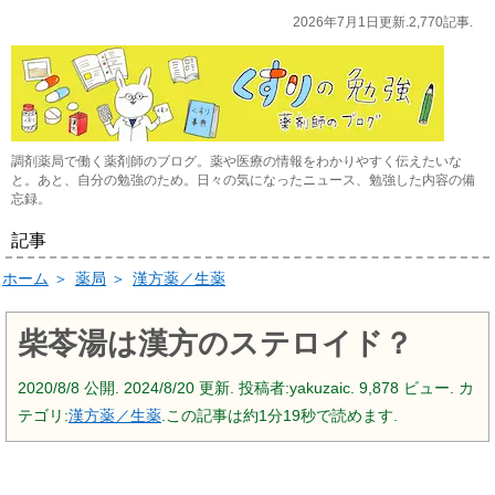
2026年7月1日更新.2,770記事.
調剤薬局で働く薬剤師のブログ。薬や医療の情報をわかりやすく伝えたいな
と。あと、自分の勉強のため。日々の気になったニュース、勉強した内容の備
忘録。
記事
ホーム
＞
薬局
＞
漢方薬／生薬
柴苓湯は漢方のステロイド？
2020/8/8
公開.
2024/8/20
更新. 投稿者:
yakuzaic.
9,878 ビュー. カ
テゴリ:
漢方薬／生薬
.この記事は約1分19秒で読めます.