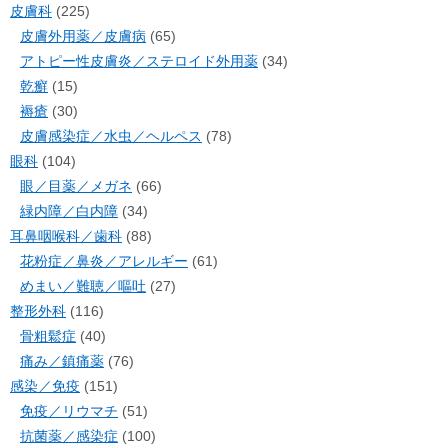
皮膚科
(225)
皮膚外用薬／皮膚病
(65)
アトピー性皮膚炎／ステロイド外用薬
(34)
乾癬
(15)
褥瘡
(30)
皮膚感染症／水虫／ヘルペス
(78)
眼科
(104)
眼／目薬／メガネ
(66)
緑内障／白内障
(34)
耳鼻咽喉科／歯科
(88)
花粉症／鼻炎／アレルギー
(61)
めまい／難聴／嘔吐
(27)
整形外科
(116)
骨粗鬆症
(40)
痛み／鎮痛薬
(76)
感染／免疫
(151)
免疫／リウマチ
(51)
抗菌薬／感染症
(100)