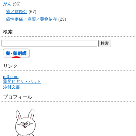
がん
(96)
癌／抗癌剤
(67)
癌性疼痛／麻薬／薬物依存
(29)
検索
リンク
m3.com
薬局ヒヤリ・ハット
添付文書
プロフィール