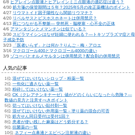
6/8
ヒアレイン点眼液とヒアレインミニ点眼液の適応症は違う？
4/30
処方箋の保管期間は５年？2025年5月の改正薬機法のポイント
4/27
リウマトイド因子陽性なら関節リウマチ？
4/20
リベルサスとビスホスホネートは併用禁忌？
4/13
死につながる不整脈― 突然死・脳梗塞・心不全の正体
4/6
アマンタジンとメマンチンは似ている？
3/30
スピラマイシンはなぜ妊婦に使われる？―トキソプラズマ症と母
子感染予防
3/23
「医者いらず」とは何か？りんご・梅・アロエ
3/16
マクロゴール400とマクロゴール4000の違い
3/9
ゾコーバとオルメサルタンは併用禁忌？配合剤の併用禁忌
人気の記事
混ぜてはいけないシロップ・粉薬一覧
一包化に適さない薬一覧
粉砕してはいけない薬一覧
CK（クレアチンキナーゼ）値がどのくらいになったら危険？―
数値の見方と注意すべきポイント
切ってはいけない貼付剤一覧
混ぜてはいけない外用薬一覧－塗り薬の混合の可否
処方せん同日受付は受付1回？
患者が使い残した麻薬はどう処分する？
抗菌薬の一覧
ネフィー点鼻液とエピペン注射液の違い