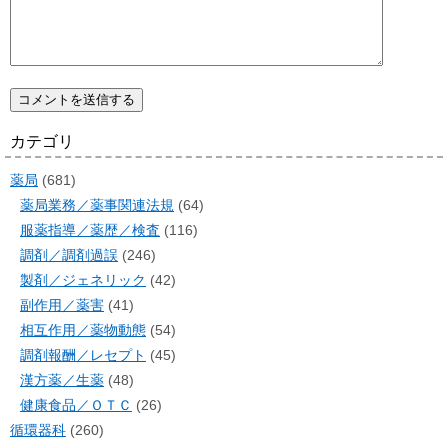
カテゴリ
薬局
(681)
薬局業務／薬事関連法規
(64)
服薬指導／薬歴／検査
(116)
調剤／調剤過誤
(246)
製剤／ジェネリック
(42)
副作用／薬害
(41)
相互作用／薬物動態
(54)
調剤報酬／レセプト
(45)
漢方薬／生薬
(48)
健康食品／ＯＴＣ
(26)
循環器科
(260)