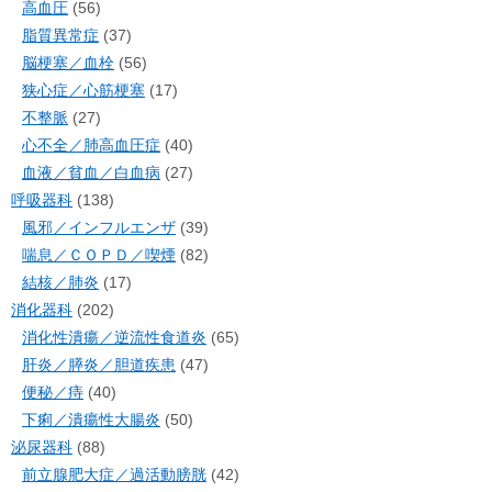
高血圧
(56)
脂質異常症
(37)
脳梗塞／血栓
(56)
狭心症／心筋梗塞
(17)
不整脈
(27)
心不全／肺高血圧症
(40)
血液／貧血／白血病
(27)
呼吸器科
(138)
風邪／インフルエンザ
(39)
喘息／ＣＯＰＤ／喫煙
(82)
結核／肺炎
(17)
消化器科
(202)
消化性潰瘍／逆流性食道炎
(65)
肝炎／膵炎／胆道疾患
(47)
便秘／痔
(40)
下痢／潰瘍性大腸炎
(50)
泌尿器科
(88)
前立腺肥大症／過活動膀胱
(42)