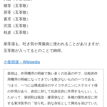
猪苓（五苓散）
茯苓（五苓散）
蒼朮（五苓散）
沢瀉（五苓散）
桂皮（五苓散）
柴苓湯も、吐き気や胃腸炎に使われることがありますが、
五苓散が入ってるとのことで納得。
小柴胡湯 – Wikipedia
柴胡は、作用機序の明確で無い多くの生薬の中で、比較的作
用機序の明確になってきている数少ないものの一つである。
つまり、一つには構成成分のサイコサポニンにステロイド様
の作用があり、炎症に対して抗炎症的に作用するらしい。し
たがって、柴胡剤は喘息・膠原病など、各種の慢性炎症に対
する東洋医学の「切り札」的な存在として脚光を浴びていた