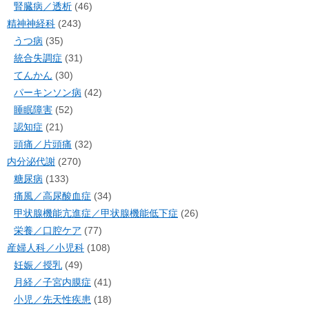
腎臓病／透析
(46)
精神神経科
(243)
うつ病
(35)
統合失調症
(31)
てんかん
(30)
パーキンソン病
(42)
睡眠障害
(52)
認知症
(21)
頭痛／片頭痛
(32)
内分泌代謝
(270)
糖尿病
(133)
痛風／高尿酸血症
(34)
甲状腺機能亢進症／甲状腺機能低下症
(26)
栄養／口腔ケア
(77)
産婦人科／小児科
(108)
妊娠／授乳
(49)
月経／子宮内膜症
(41)
小児／先天性疾患
(18)