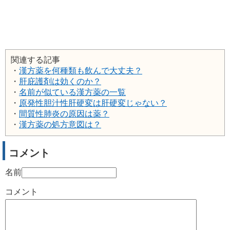
関連する記事
・
漢方薬を何種類も飲んで大丈夫？
・
肝庇護剤は効くのか？
・
名前が似ている漢方薬の一覧
・
原発性胆汁性肝硬変は肝硬変じゃない？
・
間質性肺炎の原因は薬？
・
漢方薬の処方意図は？
コメント
名前
コメント