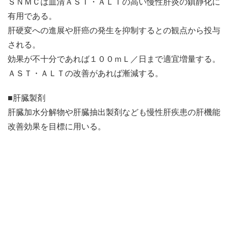
ＳＮＭＣは血清ＡＳＴ・ＡＬＴの高い慢性肝炎の鎮静化に
有用である。
肝硬変への進展や肝癌の発生を抑制するとの観点から投与
される。
効果が不十分であれば１００ｍＬ／日まで適宜増量する。
ＡＳＴ・ＡＬＴの改善があれば漸減する。
■肝臓製剤
肝臓加水分解物や肝臓抽出製剤なども慢性肝疾患の肝機能
改善効果を目標に用いる。