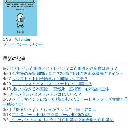
SNS：
X/Twitter
プライバシーポリシー
最新の記事
6/8
ヒアレイン点眼液とヒアレインミニ点眼液の適応症は違う？
4/30
処方箋の保管期間は５年？2025年5月の改正薬機法のポイント
4/27
リウマトイド因子陽性なら関節リウマチ？
4/20
リベルサスとビスホスホネートは併用禁忌？
4/13
死につながる不整脈― 突然死・脳梗塞・心不全の正体
4/6
アマンタジンとメマンチンは似ている？
3/30
スピラマイシンはなぜ妊婦に使われる？―トキソプラズマ症と母
子感染予防
3/23
「医者いらず」とは何か？りんご・梅・アロエ
3/16
マクロゴール400とマクロゴール4000の違い
3/9
ゾコーバとオルメサルタンは併用禁忌？配合剤の併用禁忌