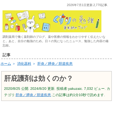
2026年7月1日更新.2,770記事.
調剤薬局で働く薬剤師のブログ。薬や医療の情報をわかりやすく伝えたいな
と。あと、自分の勉強のため。日々の気になったニュース、勉強した内容の備
忘録。
記事
ホーム
＞
消化器科
＞
肝炎／膵炎／胆道疾患
肝庇護剤は効くのか？
2020/8/25
公開.
2024/8/20
更新. 投稿者:
yakuzaic.
7,032 ビュー. カ
テゴリ:
肝炎／膵炎／胆道疾患
.この記事は約1分10秒で読めます.