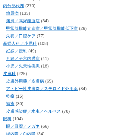
内分泌代謝
(270)
糖尿病
(133)
痛風／高尿酸血症
(34)
甲状腺機能亢進症／甲状腺機能低下症
(26)
栄養／口腔ケア
(77)
産婦人科／小児科
(108)
妊娠／授乳
(49)
月経／子宮内膜症
(41)
小児／先天性疾患
(18)
皮膚科
(225)
皮膚外用薬／皮膚病
(65)
アトピー性皮膚炎／ステロイド外用薬
(34)
乾癬
(15)
褥瘡
(30)
皮膚感染症／水虫／ヘルペス
(78)
眼科
(104)
眼／目薬／メガネ
(66)
緑内障／白内障
(34)