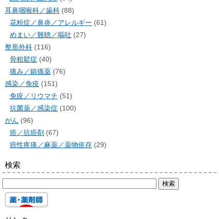
耳鼻咽喉科／歯科
(88)
花粉症／鼻炎／アレルギー
(61)
めまい／難聴／嘔吐
(27)
整形外科
(116)
骨粗鬆症
(40)
痛み／鎮痛薬
(76)
感染／免疫
(151)
免疫／リウマチ
(51)
抗菌薬／感染症
(100)
がん
(96)
癌／抗癌剤
(67)
癌性疼痛／麻薬／薬物依存
(29)
検索