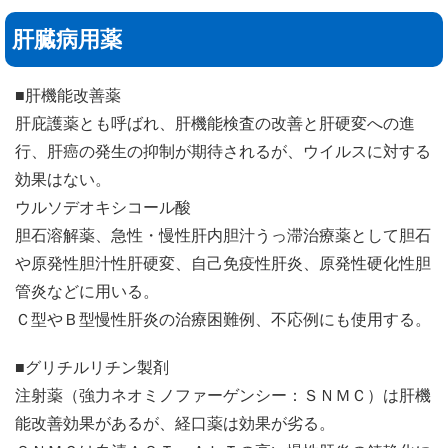
肝臓病用薬
■肝機能改善薬
肝庇護薬とも呼ばれ、肝機能検査の改善と肝硬変への進
行、肝癌の発生の抑制が期待されるが、ウイルスに対する
効果はない。
ウルソデオキシコール酸
胆石溶解薬、急性・慢性肝内胆汁うっ滞治療薬として胆石
や原発性胆汁性肝硬変、自己免疫性肝炎、原発性硬化性胆
管炎などに用いる。
Ｃ型やＢ型慢性肝炎の治療困難例、不応例にも使用する。
■グリチルリチン製剤
注射薬（強力ネオミノファーゲンシー：ＳＮＭＣ）は肝機
能改善効果があるが、経口薬は効果が劣る。