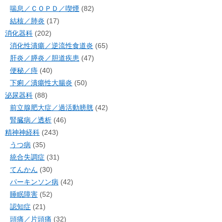
喘息／ＣＯＰＤ／喫煙
(82)
結核／肺炎
(17)
消化器科
(202)
消化性潰瘍／逆流性食道炎
(65)
肝炎／膵炎／胆道疾患
(47)
便秘／痔
(40)
下痢／潰瘍性大腸炎
(50)
泌尿器科
(88)
前立腺肥大症／過活動膀胱
(42)
腎臓病／透析
(46)
精神神経科
(243)
うつ病
(35)
統合失調症
(31)
てんかん
(30)
パーキンソン病
(42)
睡眠障害
(52)
認知症
(21)
頭痛／片頭痛
(32)