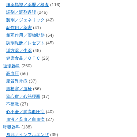
服薬指導／薬歴／検査
(116)
調剤／調剤過誤
(246)
製剤／ジェネリック
(42)
副作用／薬害
(41)
相互作用／薬物動態
(54)
調剤報酬／レセプト
(45)
漢方薬／生薬
(48)
健康食品／ＯＴＣ
(26)
循環器科
(260)
高血圧
(56)
脂質異常症
(37)
脳梗塞／血栓
(56)
狭心症／心筋梗塞
(17)
不整脈
(27)
心不全／肺高血圧症
(40)
血液／貧血／白血病
(27)
呼吸器科
(138)
風邪／インフルエンザ
(39)