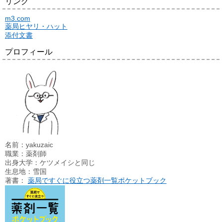
リンク
m3.com
薬局ヒヤリ・ハット
添付文書
プロフィール
名前：yakuzaic
職業：薬剤師
出身大学：ケツメイシと同じ
生息地：雪国
著書：
薬局ですぐに役立つ薬剤一覧ポケットブック