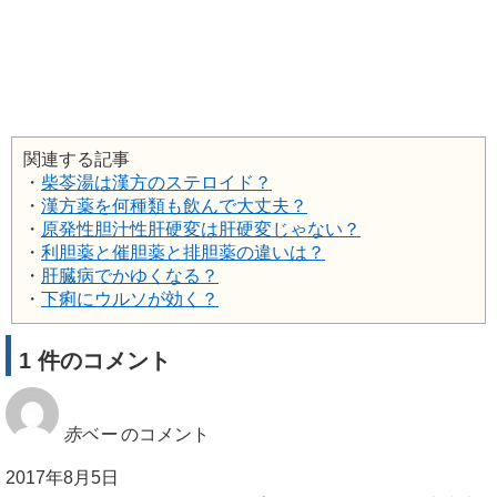
関連する記事
・
柴苓湯は漢方のステロイド？
・
漢方薬を何種類も飲んで大丈夫？
・
原発性胆汁性肝硬変は肝硬変じゃない？
・
利胆薬と催胆薬と排胆薬の違いは？
・
肝臓病でかゆくなる？
・
下痢にウルソが効く？
1 件のコメント
赤ベー
のコメント
2017年8月5日