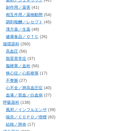
副作用／薬害
(41)
相互作用／薬物動態
(54)
調剤報酬／レセプト
(45)
漢方薬／生薬
(48)
健康食品／ＯＴＣ
(26)
循環器科
(260)
高血圧
(56)
脂質異常症
(37)
脳梗塞／血栓
(56)
狭心症／心筋梗塞
(17)
不整脈
(27)
心不全／肺高血圧症
(40)
血液／貧血／白血病
(27)
呼吸器科
(138)
風邪／インフルエンザ
(39)
喘息／ＣＯＰＤ／喫煙
(82)
結核／肺炎
(17)