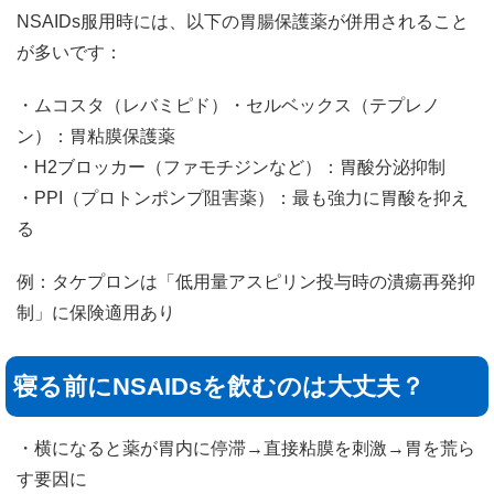
NSAIDs服用時には、以下の胃腸保護薬が併用されること
が多いです：
・ムコスタ（レバミピド）・セルベックス（テプレノ
ン）：胃粘膜保護薬
・H2ブロッカー（ファモチジンなど）：胃酸分泌抑制
・PPI（プロトンポンプ阻害薬）：最も強力に胃酸を抑え
る
例：タケプロンは「低用量アスピリン投与時の潰瘍再発抑
制」に保険適用あり
寝る前にNSAIDsを飲むのは大丈夫？
・横になると薬が胃内に停滞→直接粘膜を刺激→胃を荒ら
す要因に