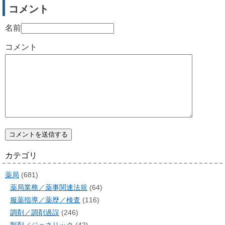
コメント
名前
コメント
カテゴリ
薬局
(681)
薬局業務／薬事関連法規
(64)
服薬指導／薬歴／検査
(116)
調剤／調剤過誤
(246)
製剤／ジェネリック
(42)