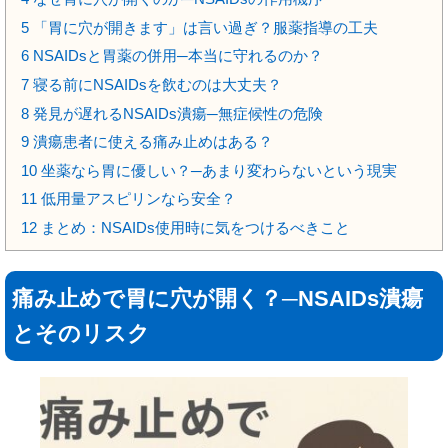
5
「胃に穴が開きます」は言い過ぎ？服薬指導の工夫
6
NSAIDsと胃薬の併用─本当に守れるのか？
7
寝る前にNSAIDsを飲むのは大丈夫？
8
発見が遅れるNSAIDs潰瘍─無症候性の危険
9
潰瘍患者に使える痛み止めはある？
10
坐薬なら胃に優しい？─あまり変わらないという現実
11
低用量アスピリンなら安全？
12
まとめ：NSAIDs使用時に気をつけるべきこと
痛み止めで胃に穴が開く？─NSAIDs潰瘍
とそのリスク