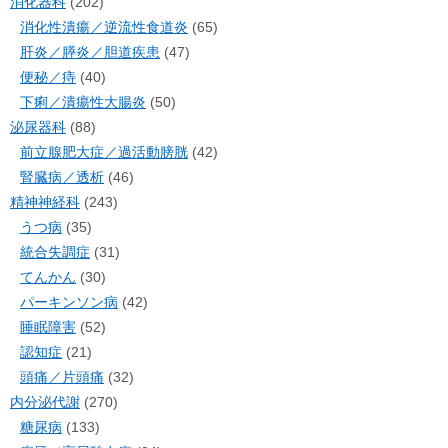
消化器科
(202)
消化性潰瘍／逆流性食道炎
(65)
肝炎／膵炎／胆道疾患
(47)
便秘／痔
(40)
下痢／潰瘍性大腸炎
(50)
泌尿器科
(88)
前立腺肥大症／過活動膀胱
(42)
腎臓病／透析
(46)
精神神経科
(243)
うつ病
(35)
統合失調症
(31)
てんかん
(30)
パーキンソン病
(42)
睡眠障害
(52)
認知症
(21)
頭痛／片頭痛
(32)
内分泌代謝
(270)
糖尿病
(133)