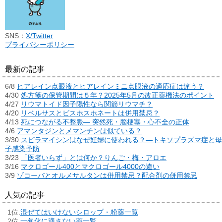
SNS：
X/Twitter
プライバシーポリシー
最新の記事
6/8
ヒアレイン点眼液とヒアレインミニ点眼液の適応症は違う？
4/30
処方箋の保管期間は５年？2025年5月の改正薬機法のポイント
4/27
リウマトイド因子陽性なら関節リウマチ？
4/20
リベルサスとビスホスホネートは併用禁忌？
4/13
死につながる不整脈― 突然死・脳梗塞・心不全の正体
4/6
アマンタジンとメマンチンは似ている？
3/30
スピラマイシンはなぜ妊婦に使われる？―トキソプラズマ症と母
子感染予防
3/23
「医者いらず」とは何か？りんご・梅・アロエ
3/16
マクロゴール400とマクロゴール4000の違い
3/9
ゾコーバとオルメサルタンは併用禁忌？配合剤の併用禁忌
人気の記事
混ぜてはいけないシロップ・粉薬一覧
一包化に適さない薬一覧