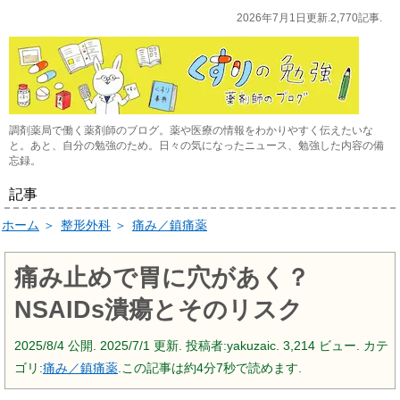
2026年7月1日更新.2,770記事.
調剤薬局で働く薬剤師のブログ。薬や医療の情報をわかりやすく伝えたいな
と。あと、自分の勉強のため。日々の気になったニュース、勉強した内容の備
忘録。
記事
ホーム
＞
整形外科
＞
痛み／鎮痛薬
痛み止めで胃に穴があく？
NSAIDs潰瘍とそのリスク
2025/8/4
公開.
2025/7/1
更新. 投稿者:
yakuzaic.
3,214 ビュー. カテ
ゴリ:
痛み／鎮痛薬
.この記事は約4分7秒で読めます.