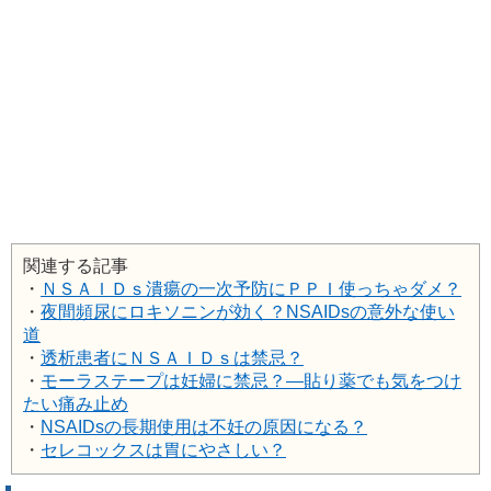
関連する記事
・
ＮＳＡＩＤｓ潰瘍の一次予防にＰＰＩ使っちゃダメ？
・
夜間頻尿にロキソニンが効く？NSAIDsの意外な使い
道
・
透析患者にＮＳＡＩＤｓは禁忌？
・
モーラステープは妊婦に禁忌？―貼り薬でも気をつけ
たい痛み止め
・
NSAIDsの長期使用は不妊の原因になる？
・
セレコックスは胃にやさしい？