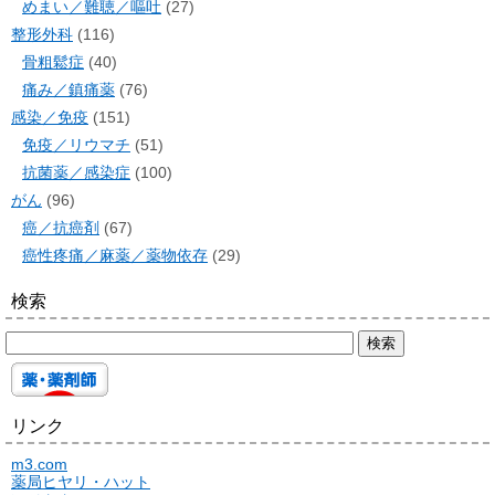
めまい／難聴／嘔吐
(27)
整形外科
(116)
骨粗鬆症
(40)
痛み／鎮痛薬
(76)
感染／免疫
(151)
免疫／リウマチ
(51)
抗菌薬／感染症
(100)
がん
(96)
癌／抗癌剤
(67)
癌性疼痛／麻薬／薬物依存
(29)
検索
リンク
m3.com
薬局ヒヤリ・ハット