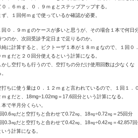
て０．６ｍｇ、０．９ｍｇとステップアップする。
まず、１回何ｍｇで使っているか確認が必要。
１回０．９ｍｇのケースが多いと思うが、その場合１本で何日
持つのか、次回受診予定日まで足りるのか。
単純に計算すると、ビクトーザ１本が１８ｍｇなので、１回０
９ｍｇだと２０回分使えるという計算になる。
しかし空打ちも行うので、空打ちの分だけ使用回数は少なくな
る。
空打ちに使う量は０．１２ｍｇと言われているので、１回１．
２ｍｇだと、18mg÷1.02mg＝17.6回分という計算になる。
１本で半月分くらい。
1回0.6㎎だと空打ちと合わせて0.72㎎、18㎎÷0.72㎎＝25回分
1回0.3㎎だと空打ちと合わせて0.42㎎、18㎎÷0.42㎎＝42.857
という計算になる。