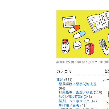
調剤薬局で働く薬剤師のブログ。薬や医
カテゴリ
記
薬局
(681)
ホ
薬局業務／薬事関連法規
(64)
服薬指導／薬歴／検査
(116)
調剤／調剤過誤
(246)
製剤／ジェネリック
(42)
2
副作用／薬害
(41)