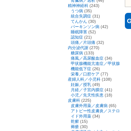
腎臓病／透析
(46)
精神神経科
(243)
うつ病
(35)
統合失調症
(31)
てんかん
(30)
パーキンソン病
(42)
睡眠障害
(52)
認知症
(21)
頭痛／片頭痛
(32)
内分泌代謝
(270)
糖尿病
(133)
痛風／高尿酸血症
(34)
甲状腺機能亢進症／甲状腺
機能低下症
(26)
栄養／口腔ケア
(77)
産婦人科／小児科
(108)
妊娠／授乳
(49)
月経／子宮内膜症
(41)
小児／先天性疾患
(18)
皮膚科
(225)
皮膚外用薬／皮膚病
(65)
アトピー性皮膚炎／ステロ
イド外用薬
(34)
乾癬
(15)
褥瘡
(30)