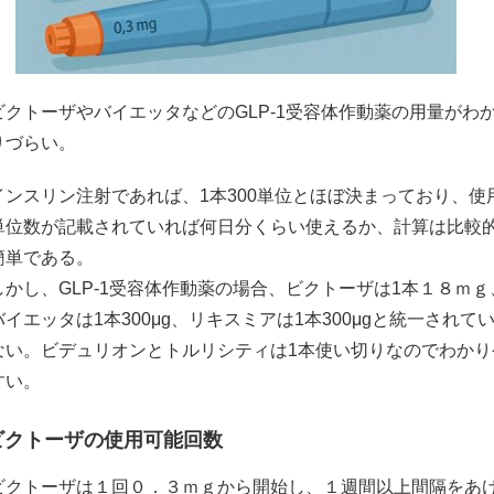
ビクトーザやバイエッタなどのGLP-1受容体作動薬の用量がわ
りづらい。
インスリン注射であれば、1本300単位とほぼ決まっており、使
単位数が記載されていれば何日分くらい使えるか、計算は比較
簡単である。
しかし、GLP-1受容体作動薬の場合、ビクトーザは1本１８ｍｇ
バイエッタは1本300μg、リキスミアは1本300μgと統一されて
ない。ビデュリオンとトルリシティは1本使い切りなのでわかり
すい。
ビクトーザの使用可能回数
ビクトーザは１回０．３ｍｇから開始し、１週間以上間隔をあ