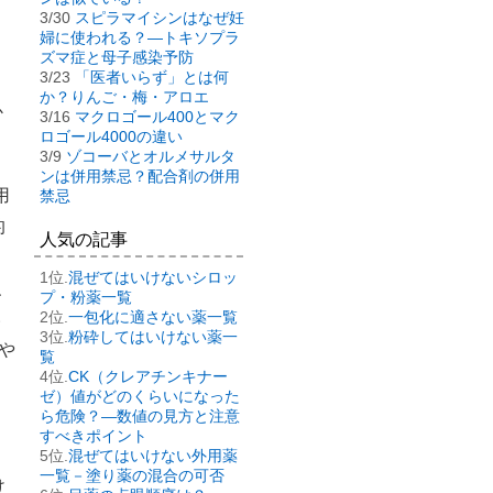
3/30
スピラマイシンはなぜ妊
婦に使われる？―トキソプラ
ズマ症と母子感染予防
3/23
「医者いらず」とは何
か？りんご・梅・アロエ
か
3/16
マクロゴール400とマク
ロゴール4000の違い
3/9
ゾコーバとオルメサルタ
ンは併用禁忌？配合剤の併用
用
禁忌
的
人気の記事
混ぜてはいけないシロッ
、
プ・粉薬一覧
一包化に適さない薬一覧
い
粉砕してはいけない薬一
や
覧
CK（クレアチンキナー
ゼ）値がどのくらいになった
ら危険？―数値の見方と注意
すべきポイント
混ぜてはいけない外用薬
一覧－塗り薬の混合の可否
け