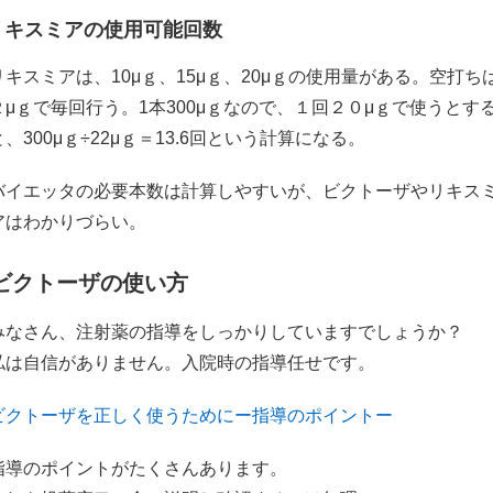
リキスミアの使用可能回数
リキスミアは、10μｇ、15μｇ、20μｇの使用量がある。空打ち
２μｇで毎回行う。1本300μｇなので、１回２０μｇで使うとす
と、300μｇ÷22μｇ＝13.6回という計算になる。
バイエッタの必要本数は計算しやすいが、ビクトーザやリキス
アはわかりづらい。
ビクトーザの使い方
みなさん、注射薬の指導をしっかりしていますでしょうか？
私は自信がありません。入院時の指導任せです。
ビクトーザを正しく使うためにー指導のポイントー
指導のポイントがたくさんあります。