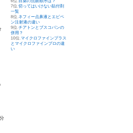
目薬の点眼順序は？
切ってはいけない貼付剤
一覧
ネフィー点鼻液とエピペ
ン注射液の違い
チアトンとブスコパンの
分
併用？
マイクロファインプラス
とマイクロファインプロの違
．
い
０
回分