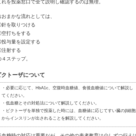
これを投薬窓口で全て説明し確認するのは無理。
おおまかな流れとしては、
①針を取りつける
②空打ちをする
③投与量を設定する
④注射する
の４ステップ。
ビクトーザについて
・必要に応じて、HbA1c、空腹時血糖値、食後血糖値について解説し
てください。
・低血糖とその対処法について解説してください。
・ビクトーザを単独で投薬した時には、血糖値に応じてすい臓のβ細胞
からインスリンが出されることを解説してください。
低血糖時の対応は重要だが、その他の患者教育は少しずつ行え