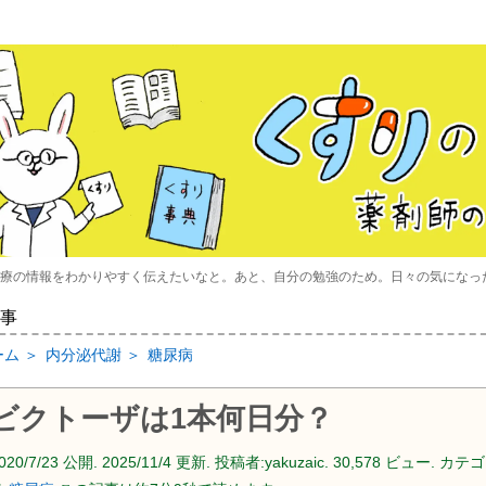
療の情報をわかりやすく伝えたいなと。あと、自分の勉強のため。日々の気になっ
事
ーム
＞
内分泌代謝
＞
糖尿病
ビクトーザは1本何日分？
020/7/23
公開.
2025/11/4
更新. 投稿者:
yakuzaic.
30,578 ビュー. カテゴ