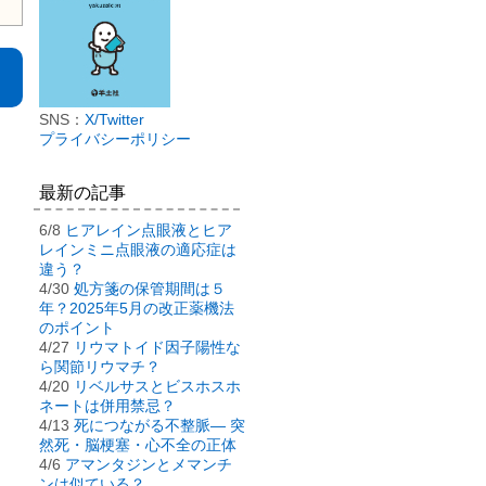
SNS：
X/Twitter
プライバシーポリシー
最新の記事
6/8
ヒアレイン点眼液とヒア
レインミニ点眼液の適応症は
違う？
4/30
処方箋の保管期間は５
年？2025年5月の改正薬機法
のポイント
4/27
リウマトイド因子陽性な
ら関節リウマチ？
4/20
リベルサスとビスホスホ
ネートは併用禁忌？
4/13
死につながる不整脈― 突
然死・脳梗塞・心不全の正体
4/6
アマンタジンとメマンチ
ンは似ている？