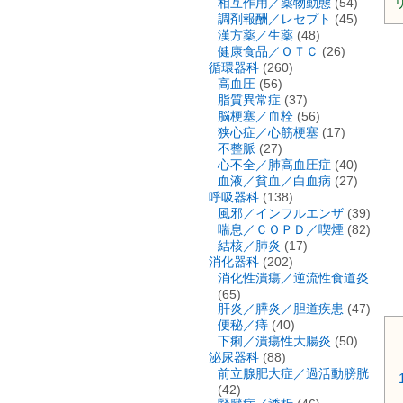
相互作用／薬物動態
(54)
リ
調剤報酬／レセプト
(45)
漢方薬／生薬
(48)
健康食品／ＯＴＣ
(26)
循環器科
(260)
高血圧
(56)
脂質異常症
(37)
脳梗塞／血栓
(56)
狭心症／心筋梗塞
(17)
不整脈
(27)
心不全／肺高血圧症
(40)
血液／貧血／白血病
(27)
呼吸器科
(138)
風邪／インフルエンザ
(39)
喘息／ＣＯＰＤ／喫煙
(82)
結核／肺炎
(17)
消化器科
(202)
消化性潰瘍／逆流性食道炎
(65)
肝炎／膵炎／胆道疾患
(47)
便秘／痔
(40)
下痢／潰瘍性大腸炎
(50)
泌尿器科
(88)
前立腺肥大症／過活動膀胱
(42)