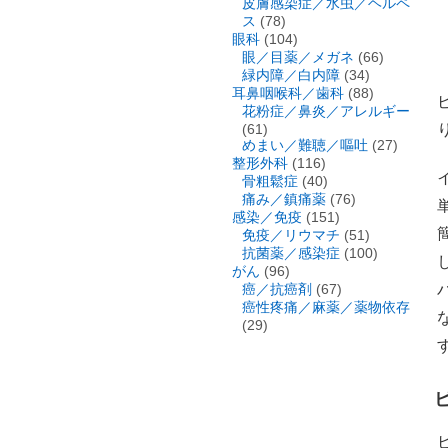
皮膚感染症／水虫／ヘルペ
ス
(78)
眼科
(104)
眼／目薬／メガネ
(66)
緑内障／白内障
(34)
耳鼻咽喉科／歯科
(88)
花粉症／鼻炎／アレルギー
(61)
めまい／難聴／嘔吐
(27)
整形外科
(116)
骨粗鬆症
(40)
痛み／鎮痛薬
(76)
感染／免疫
(151)
免疫／リウマチ
(51)
抗菌薬／感染症
(100)
がん
(96)
癌／抗癌剤
(67)
癌性疼痛／麻薬／薬物依存
(29)