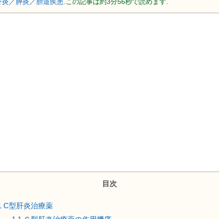
肝炎／膵炎／胆道疾患
.この記事は約3分56秒で読めます.
目次
1
C型肝炎治療薬