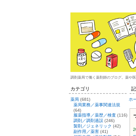
調剤薬局で働く薬剤師のブログ。薬や医
カテゴリ
記
薬局
(681)
ホ
薬局業務／薬事関連法規
(64)
服薬指導／薬歴／検査
(116)
調剤／調剤過誤
(246)
製剤／ジェネリック
(42)
2
副作用／薬害
(41)