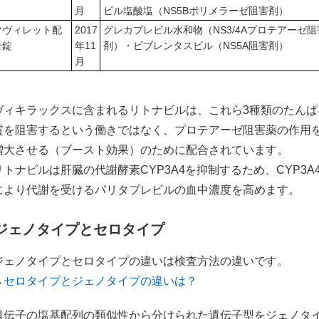
月
ビル塩酸塩（NS5Bポリメラーゼ阻害剤）
マヴィレット配
2017
グレカプレビル水和物（NS3/4Aプロテアーゼ阻
合錠
年11
剤）・ピブレンタスビル（NS5A阻害剤）
月
ヴィキラックスに含まれるリトナビルは、これら3種類のたんぱ
質を阻害するという働きではなく、プロテアーゼ阻害薬の作用
増大させる（ブースト効果）のために配合されています。
リトナビルは肝臓の代謝酵素CYP3A4を抑制するため、CYP3A
により代謝を受けるパリタプレビルの血中濃度を高めます。
ジェノタイプとセロタイプ
ジェノタイプとセロタイプの違いは検査方法の違いです。
→
セロタイプとジェノタイプの違いは？
遺伝子の塩基配列の類似性から分けられた遺伝子型をジェノタ