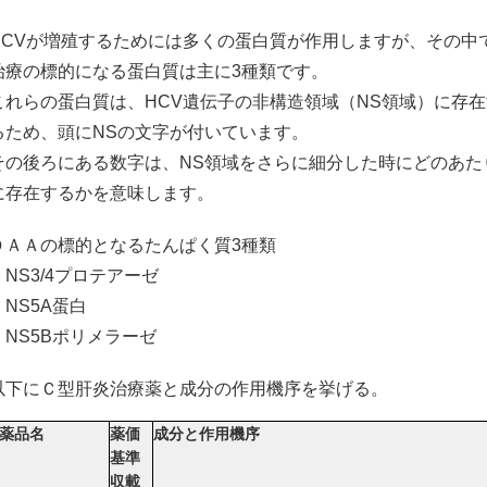
HCVが増殖するためには多くの蛋白質が作用しますが、その中
治療の標的になる蛋白質は主に3種類です。
これらの蛋白質は、HCV遺伝子の非構造領域（NS領域）に存在
るため、頭にNSの文字が付いています。
その後ろにある数字は、NS領域をさらに細分した時にどのあた
に存在するかを意味します。
ＤＡＡの標的となるたんぱく質3種類
・NS3/4プロテアーゼ
・NS5A蛋白
・NS5Bポリメラーゼ
以下にＣ型肝炎治療薬と成分の作用機序を挙げる。
薬品名
薬価
成分と作用機序
基準
収載