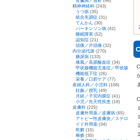
腎臓病／透析
(46)
精神神経科
(243)
うつ病
(35)
統合失調症
(31)
てんかん
(30)
パーキンソン病
(42)
睡眠障害
(52)
認知症
(21)
頭痛／片頭痛
(32)
内分泌代謝
(270)
糖尿病
(133)
痛風／高尿酸血症
(34)
甲状腺機能亢進症／甲状腺
機能低下症
(26)
栄養／口腔ケア
(77)
産婦人科／小児科
(108)
妊娠／授乳
(49)
月経／子宮内膜症
(41)
小児／先天性疾患
(18)
皮膚科
(225)
皮膚外用薬／皮膚病
(65)
アトピー性皮膚炎／ステロ
イド外用薬
(34)
乾癬
(15)
褥瘡
(30)