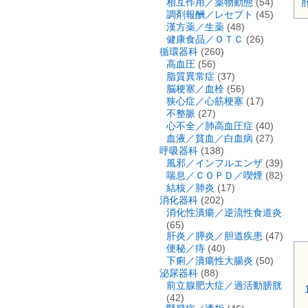
相互作用／薬物動態
(54)
調剤報酬／レセプト
(45)
漢方薬／生薬
(48)
健康食品／ＯＴＣ
(26)
循環器科
(260)
高血圧
(56)
脂質異常症
(37)
脳梗塞／血栓
(56)
狭心症／心筋梗塞
(17)
不整脈
(27)
心不全／肺高血圧症
(40)
血液／貧血／白血病
(27)
呼吸器科
(138)
風邪／インフルエンザ
(39)
喘息／ＣＯＰＤ／喫煙
(82)
結核／肺炎
(17)
消化器科
(202)
消化性潰瘍／逆流性食道炎
(65)
肝炎／膵炎／胆道疾患
(47)
便秘／痔
(40)
下痢／潰瘍性大腸炎
(50)
泌尿器科
(88)
前立腺肥大症／過活動膀胱
(42)