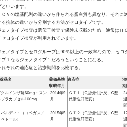
プといいます。
ＨＣＶの塩基配列の違いから作られる蛋白質も異なり、それに
する抗体の違いから分別する方法がセロタイプです。
ジェノタイプ検査は遺伝子検査で保険未収載のため、通常はＨ
Ｖセロタイプ検査が利用されています。
ジェノタイプとセログループは90％以上の一致率なので、セロ
イプ１ならジェノタイプ１だろうということになる。
それぞれの適応症と治療期間を比較する。
薬品名
薬価基準
適応症
治
収載年月
期
ダクルインザ錠60mg・スン
2014年9
ＧＴ１（C型慢性肝炎、C型
2
ベプラカプセル100mg
月
代償性肝硬変）
ソバルディ・（コペガス／
2015年5
ＧＴ２（C型慢性肝炎、C型
1
レベトール）
月
代償性肝硬変）