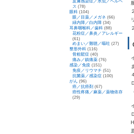
皮膚感染症／水虫／ヘルペ
ス
(78)
眼科
(104)
眼／目薬／メガネ
(66)
緑内障／白内障
(34)
耳鼻咽喉科／歯科
(88)
花粉症／鼻炎／アレルギー
(61)
めまい／難聴／嘔吐
(27)
整形外科
(116)
骨粗鬆症
(40)
痛み／鎮痛薬
(76)
感染／免疫
(151)
免疫／リウマチ
(51)
抗菌薬／感染症
(100)
がん
(96)
癌／抗癌剤
(67)
（
癌性疼痛／麻薬／薬物依存
(29)