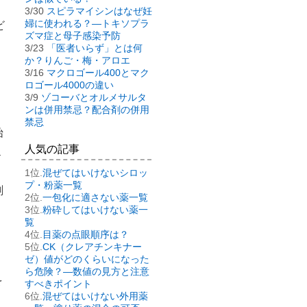
3/30
スピラマイシンはなぜ妊
婦に使われる？―トキソプラ
ビ
ズマ症と母子感染予防
3/23
「医者いらず」とは何
か？りんご・梅・アロエ
3/16
マクロゴール400とマク
ロゴール4000の違い
3/9
ゾコーバとオルメサルタ
ンは併用禁忌？配合剤の併用
禁忌
始
人気の記事
１
混ぜてはいけないシロッ
プ・粉薬一覧
剤
一包化に適さない薬一覧
粉砕してはいけない薬一
覧
目薬の点眼順序は？
CK（クレアチンキナー
ゼ）値がどのくらいになった
ら危険？―数値の見方と注意
を
すべきポイント
混ぜてはいけない外用薬