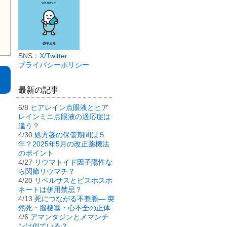
SNS：
X/Twitter
プライバシーポリシー
最新の記事
6/8
ヒアレイン点眼液とヒア
わ
レインミニ点眼液の適応症は
違う？
4/30
処方箋の保管期間は５
年？2025年5月の改正薬機法
のポイント
4/27
リウマトイド因子陽性な
ら関節リウマチ？
4/20
リベルサスとビスホスホ
ネートは併用禁忌？
4/13
死につながる不整脈― 突
然死・脳梗塞・心不全の正体
4/6
アマンタジンとメマンチ
ンは似ている？