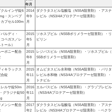
年月
ダクルインザ錠6
2014
ダクラタスビル塩酸塩（NS5A阻害剤）・アスナ
0mg・スンベプ
年9
レビル（NS3/4Aプロテアーゼ阻害剤）
ラカプセル100m
月
ソバルディ・
2015
ソホスブビル（NS5Bポリメラーゼ阻害剤）・リ
（コペガス／レ
年5
ビリン
ベトール）
月
ハーボニー配合
2015
レジパスビル（NS5A阻害剤）・ソホスブビル（
錠
年8
S5Bポリメラーゼ阻害剤）
月
ヴィキラックス
2015
オムビタスビル水和物（NS5A阻害剤）・パリタ
配合錠
年11
レビル水和物（NS3/4Aプロテアーゼ阻害剤）・
月
トナビル
エレルサ錠50m
2016
エルバスビル（NS5A阻害剤）・グラゾプレビル
g・グラジナ錠50
年11
（NS3/4Aプロテアーゼ阻害剤）
g
月
ジメンシー配合
2017
ダクラタスビル塩酸塩（NS5A阻害剤）・アスナ
錠
年2
レビル（NS3/4Aプロテアーゼ阻害剤）・ベクラ