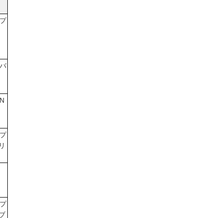
プ
バ
N
プ
リ
プ
ブ