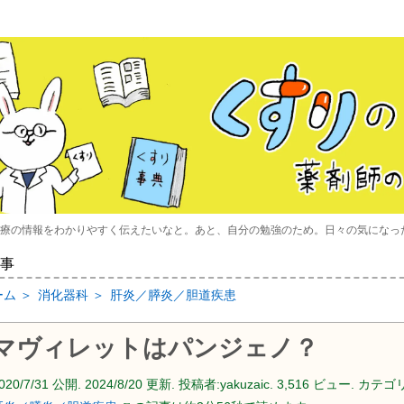
療の情報をわかりやすく伝えたいなと。あと、自分の勉強のため。日々の気になっ
事
ーム
＞
消化器科
＞
肝炎／膵炎／胆道疾患
マヴィレットはパンジェノ？
020/7/31
公開.
2024/8/20
更新. 投稿者:
yakuzaic.
3,516 ビュー. カテゴリ