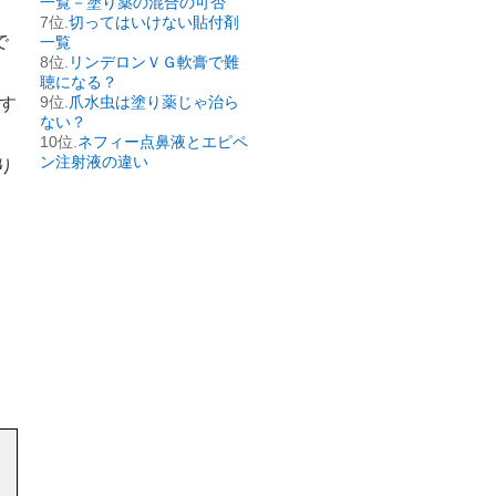
一覧－塗り薬の混合の可否
切ってはいけない貼付剤
で
一覧
リンデロンＶＧ軟膏で難
聴になる？
爪水虫は塗り薬じゃ治ら
す
ない？
ネフィー点鼻液とエピペ
ン注射液の違い
り