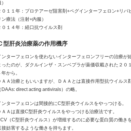
服）
２０１１年：プロテアーゼ阻害剤+ペグインターフェロン+リバ
リン療法（注射+内服）
２０１４年：経口抗ウイルス剤
Ｃ型肝炎治療薬の作用機序
インターフェロンを使わないインターフェロンフリーの治療が
まったのが、ダクルインザ・スンベプラが薬価収載された２０
４年から。
ＤＡＡ治療ともいいますが、ＤＡＡとは直接作用型抗ウイルス
DAAs: direct acting antivirals）の略。
インターフェロンは間接的にC型肝炎ウイルスをやっつける。
ＤＡＡは直接C型肝炎ウイルスをやっつける治療法です。
HCV（C型肝炎ウイルス）が増殖するのに必要な蛋白質の働き
直接妨害するような働きを持ちます。