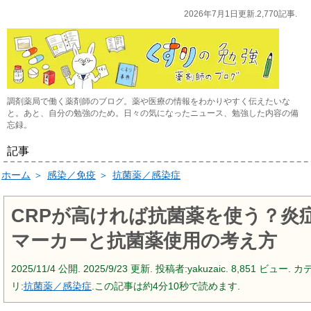
2026年7月1日更新.2,770記事.
調剤薬局で働く薬剤師のブログ。薬や医療の情報をわかりやすく伝えたいな
と。あと、自分の勉強のため。日々の気になったニュース、勉強した内容の備
忘録。
記事
ホーム
＞
感染／免疫
＞
抗菌薬／感染症
CRPが高ければ抗菌薬を使う？炎
マーカーと抗菌薬使用の考え方
2025/11/4
公開.
2025/9/23
更新. 投稿者:
yakuzaic.
8,851 ビュー. カ
リ:
抗菌薬／感染症
.この記事は約4分10秒で読めます.