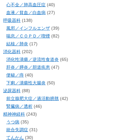
心不全／肺高血圧症
(40)
血液／貧血／白血病
(27)
呼吸器科
(138)
風邪／インフルエンザ
(39)
喘息／ＣＯＰＤ／喫煙
(82)
結核／肺炎
(17)
消化器科
(202)
消化性潰瘍／逆流性食道炎
(65)
肝炎／膵炎／胆道疾患
(47)
便秘／痔
(40)
下痢／潰瘍性大腸炎
(50)
泌尿器科
(88)
前立腺肥大症／過活動膀胱
(42)
腎臓病／透析
(46)
精神神経科
(243)
うつ病
(35)
統合失調症
(31)
てんかん
(30)