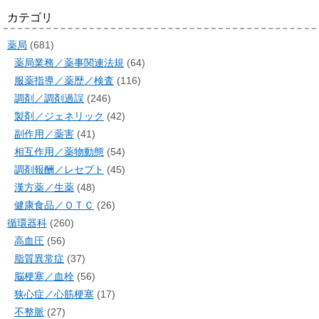
カテゴリ
薬局
(681)
薬局業務／薬事関連法規
(64)
服薬指導／薬歴／検査
(116)
調剤／調剤過誤
(246)
製剤／ジェネリック
(42)
副作用／薬害
(41)
相互作用／薬物動態
(54)
調剤報酬／レセプト
(45)
漢方薬／生薬
(48)
健康食品／ＯＴＣ
(26)
循環器科
(260)
高血圧
(56)
脂質異常症
(37)
脳梗塞／血栓
(56)
狭心症／心筋梗塞
(17)
不整脈
(27)