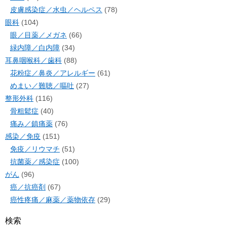
皮膚感染症／水虫／ヘルペス
(78)
眼科
(104)
眼／目薬／メガネ
(66)
緑内障／白内障
(34)
耳鼻咽喉科／歯科
(88)
花粉症／鼻炎／アレルギー
(61)
めまい／難聴／嘔吐
(27)
整形外科
(116)
骨粗鬆症
(40)
痛み／鎮痛薬
(76)
感染／免疫
(151)
免疫／リウマチ
(51)
抗菌薬／感染症
(100)
がん
(96)
癌／抗癌剤
(67)
癌性疼痛／麻薬／薬物依存
(29)
検索