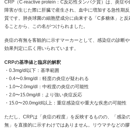
CRP（C-reactive protein：C反応性タンパク質）は、炎症
障害が生じた際に肝臓で産生され、血中に増加する急性期反
質です。肺炎球菌の細胞壁成分に由来する「C多糖体」と反
ることから、この名がつけられました。
炎症の有無を客観的に示すマーカーとして、感染症の診断や
効果判定に広く用いられています。
CRPの基準値と臨床的解釈
・0.3mg/dl以下：基準範囲
・0.4〜0.9mg/dl：軽度の炎症が疑われる
・1.0〜2.0mg/dl：中程度の炎症の可能性
・2.0〜15.0mg/dl：より強い炎症反応
・15.0〜20.0mg/dl以上：重症感染症や重大な疾患の可能性
ただし、CRPは「炎症の程度」を反映するものの、「感染
無」を直接的に示すわけではありません。リウマチなどの膠