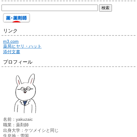
リンク
m3.com
薬局ヒヤリ・ハット
添付文書
プロフィール
名前：yakuzaic
職業：薬剤師
出身大学：ケツメイシと同じ
生息地：雪国