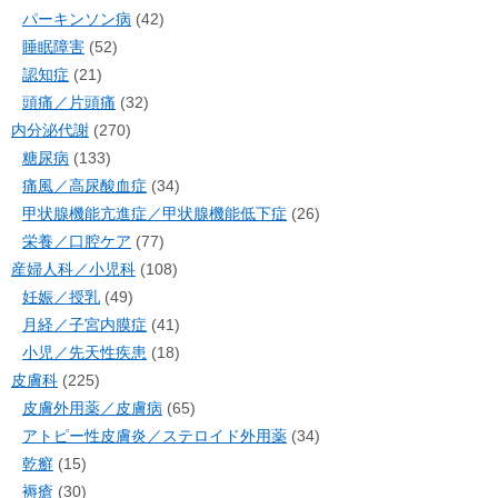
パーキンソン病
(42)
睡眠障害
(52)
認知症
(21)
頭痛／片頭痛
(32)
内分泌代謝
(270)
糖尿病
(133)
痛風／高尿酸血症
(34)
甲状腺機能亢進症／甲状腺機能低下症
(26)
栄養／口腔ケア
(77)
産婦人科／小児科
(108)
妊娠／授乳
(49)
月経／子宮内膜症
(41)
小児／先天性疾患
(18)
皮膚科
(225)
皮膚外用薬／皮膚病
(65)
アトピー性皮膚炎／ステロイド外用薬
(34)
乾癬
(15)
褥瘡
(30)