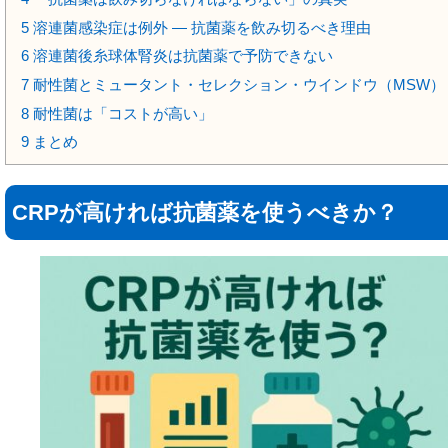
5
溶連菌感染症は例外 ― 抗菌薬を飲み切るべき理由
6
溶連菌後糸球体腎炎は抗菌薬で予防できない
7
耐性菌とミュータント・セレクション・ウインドウ（MSW）
8
耐性菌は「コストが高い」
9
まとめ
CRPが高ければ抗菌薬を使うべきか？