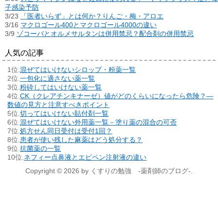
子感染予防
3/23
「医者いらず」とは何か？りんご・梅・アロエ
3/16
マクロゴール400とマクロゴール4000の違い
3/9
ゾコーバとオルメサルタンは併用禁忌？配合剤の併用禁忌
人気の記事
混ぜてはいけないシロップ・粉薬一覧
一包化に適さない薬一覧
粉砕してはいけない薬一覧
CK（クレアチンキナーゼ）値がどのくらいになったら危険？―
数値の見方と注意すべきポイント
切ってはいけない貼付剤一覧
混ぜてはいけない外用薬一覧－塗り薬の混合の可否
処方せん同日受付は受付1回？
患者が使い残した麻薬はどう処分する？
抗菌薬の一覧
ネフィー点鼻液とエピペン注射液の違い
Copyright © 2026 by くすりの勉強 -薬剤師のブログ-.