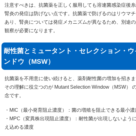
注意すべきは、抗菌薬を正しく服用しても溶連菌感染症後糸
腎炎の発症は防げない点です。抗菌薬で防げるのはリウマチ
あり、腎炎については発症メカニズムが異なるため、別途の
観察が必要になります。
耐性菌とミュータント・セレクション・ウ
ンドウ（MSW）
抗菌薬を不用意に使い続けると、薬剤耐性菌の増加を招きま
その理解に役立つのが Mutant Selection Window（MSW） 
念です。
・MIC（最小発育阻止濃度）：菌の増殖を阻止できる最小濃
・MPC（変異株出現阻止濃度）：耐性菌が出現しないよう
え込める濃度