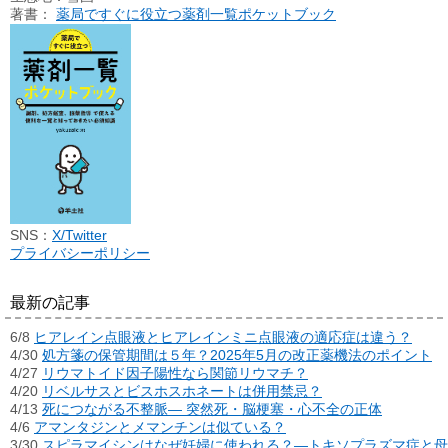
著書：
薬局ですぐに役立つ薬剤一覧ポケットブック
SNS：
X/Twitter
プライバシーポリシー
最新の記事
6/8
ヒアレイン点眼液とヒアレインミニ点眼液の適応症は違う？
4/30
処方箋の保管期間は５年？2025年5月の改正薬機法のポイント
4/27
リウマトイド因子陽性なら関節リウマチ？
4/20
リベルサスとビスホスホネートは併用禁忌？
4/13
死につながる不整脈― 突然死・脳梗塞・心不全の正体
4/6
アマンタジンとメマンチンは似ている？
3/30
スピラマイシンはなぜ妊婦に使われる？―トキソプラズマ症と母