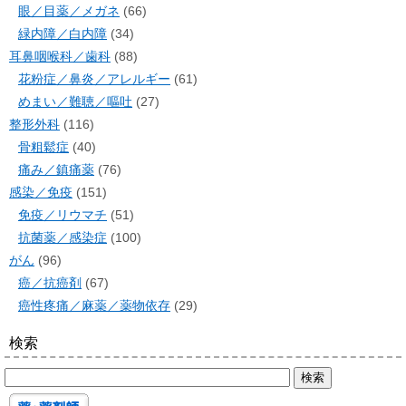
眼／目薬／メガネ
(66)
緑内障／白内障
(34)
耳鼻咽喉科／歯科
(88)
花粉症／鼻炎／アレルギー
(61)
めまい／難聴／嘔吐
(27)
整形外科
(116)
骨粗鬆症
(40)
痛み／鎮痛薬
(76)
感染／免疫
(151)
免疫／リウマチ
(51)
抗菌薬／感染症
(100)
がん
(96)
癌／抗癌剤
(67)
癌性疼痛／麻薬／薬物依存
(29)
検索