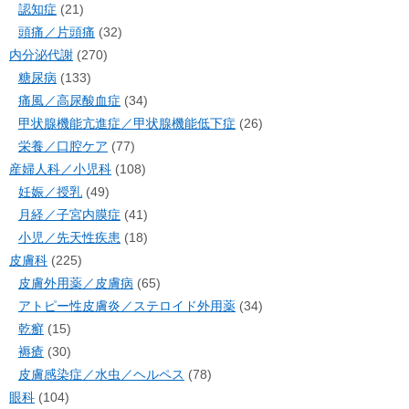
認知症
(21)
頭痛／片頭痛
(32)
内分泌代謝
(270)
糖尿病
(133)
痛風／高尿酸血症
(34)
甲状腺機能亢進症／甲状腺機能低下症
(26)
栄養／口腔ケア
(77)
産婦人科／小児科
(108)
妊娠／授乳
(49)
月経／子宮内膜症
(41)
小児／先天性疾患
(18)
皮膚科
(225)
皮膚外用薬／皮膚病
(65)
アトピー性皮膚炎／ステロイド外用薬
(34)
乾癬
(15)
褥瘡
(30)
皮膚感染症／水虫／ヘルペス
(78)
眼科
(104)