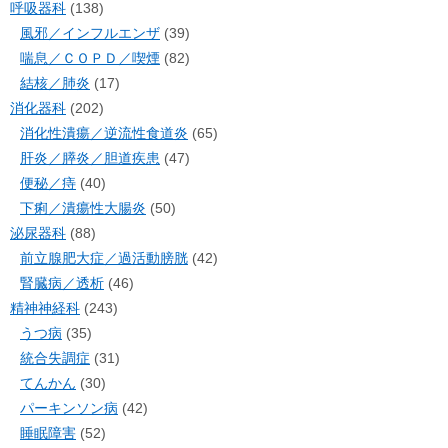
呼吸器科
(138)
風邪／インフルエンザ
(39)
喘息／ＣＯＰＤ／喫煙
(82)
結核／肺炎
(17)
消化器科
(202)
消化性潰瘍／逆流性食道炎
(65)
肝炎／膵炎／胆道疾患
(47)
便秘／痔
(40)
下痢／潰瘍性大腸炎
(50)
泌尿器科
(88)
前立腺肥大症／過活動膀胱
(42)
腎臓病／透析
(46)
精神神経科
(243)
うつ病
(35)
統合失調症
(31)
てんかん
(30)
パーキンソン病
(42)
睡眠障害
(52)