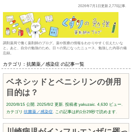
2026年7月1日更新.2,770記事.
調剤薬局で働く薬剤師のブログ。薬や医療の情報をわかりやすく伝えたいな
と。あと、自分の勉強のため。日々の気になったニュース、勉強した内容の備
忘録。
カテゴリ：抗菌薬／感染症 の記事一覧
ベネシッドとペニシリンの併用
目的は？
2020/8/15
公開.
2025/8/2
更新. 投稿者:
yakuzaic.
4,630 ビュー.
カテゴリ:
抗菌薬／感染症
. この記事は約1分29秒で読めます.
川崎病児がインフルエンザに罹っ