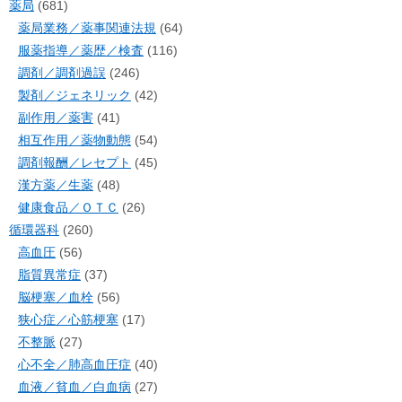
薬局
(681)
薬局業務／薬事関連法規
(64)
服薬指導／薬歴／検査
(116)
調剤／調剤過誤
(246)
製剤／ジェネリック
(42)
副作用／薬害
(41)
相互作用／薬物動態
(54)
調剤報酬／レセプト
(45)
漢方薬／生薬
(48)
健康食品／ＯＴＣ
(26)
循環器科
(260)
高血圧
(56)
脂質異常症
(37)
脳梗塞／血栓
(56)
狭心症／心筋梗塞
(17)
不整脈
(27)
心不全／肺高血圧症
(40)
血液／貧血／白血病
(27)