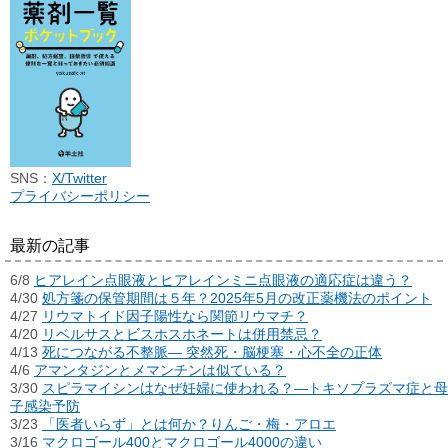
SNS：
X/Twitter
プライバシーポリシー
最新の記事
6/8
ヒアレイン点眼液とヒアレインミニ点眼液の適応症は違う？
4/30
処方箋の保管期間は５年？2025年5月の改正薬機法のポイント
4/27
リウマトイド因子陽性なら関節リウマチ？
4/20
リベルサスとビスホスホネートは併用禁忌？
4/13
死につながる不整脈― 突然死・脳梗塞・心不全の正体
4/6
アマンタジンとメマンチンは似ている？
3/30
スピラマイシンはなぜ妊婦に使われる？―トキソプラズマ症と母
子感染予防
3/23
「医者いらず」とは何か？りんご・梅・アロエ
3/16
マクロゴール400とマクロゴール4000の違い