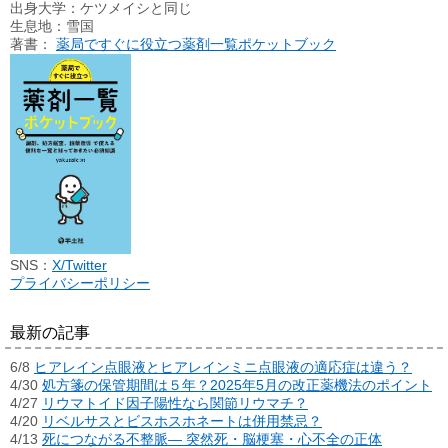
出身大学：ケツメイシと同じ
生息地：雪国
著書：
薬局ですぐに役立つ薬剤一覧ポケットブック
SNS：
X/Twitter
プライバシーポリシー
最新の記事
6/8
ヒアレイン点眼液とヒアレインミニ点眼液の適応症は違う？
4/30
処方箋の保管期間は５年？2025年5月の改正薬機法のポイント
4/27
リウマトイド因子陽性なら関節リウマチ？
4/20
リベルサスとビスホスホネートは併用禁忌？
4/13
死につながる不整脈― 突然死・脳梗塞・心不全の正体