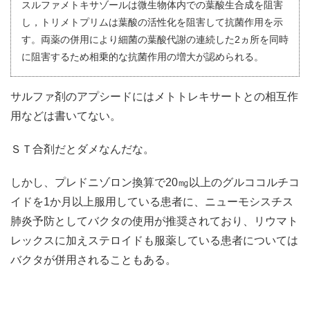
スルファメトキサゾールは微生物体内での葉酸生合成を阻害
し，トリメトプリムは葉酸の活性化を阻害して抗菌作用を示
す。両薬の併用により細菌の葉酸代謝の連続した2ヵ所を同時
に阻害するため相乗的な抗菌作用の増大が認められる。
サルファ剤のアプシードにはメトトレキサートとの相互作
用などは書いてない。
ＳＴ合剤だとダメなんだな。
しかし、プレドニゾロン換算で20㎎以上のグルココルチコ
イドを1か月以上服用している患者に、ニューモシスチス
肺炎予防としてバクタの使用が推奨されており、リウマト
レックスに加えステロイドも服薬している患者については
バクタが併用されることもある。