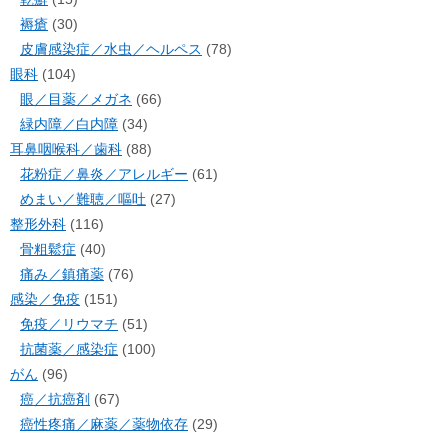
褥瘡
(30)
皮膚感染症／水虫／ヘルペス
(78)
眼科
(104)
眼／目薬／メガネ
(66)
緑内障／白内障
(34)
耳鼻咽喉科／歯科
(88)
花粉症／鼻炎／アレルギー
(61)
めまい／難聴／嘔吐
(27)
整形外科
(116)
骨粗鬆症
(40)
痛み／鎮痛薬
(76)
感染／免疫
(151)
免疫／リウマチ
(51)
抗菌薬／感染症
(100)
がん
(96)
癌／抗癌剤
(67)
癌性疼痛／麻薬／薬物依存
(29)