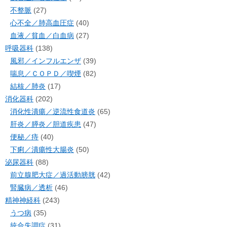
不整脈
(27)
心不全／肺高血圧症
(40)
血液／貧血／白血病
(27)
呼吸器科
(138)
風邪／インフルエンザ
(39)
喘息／ＣＯＰＤ／喫煙
(82)
結核／肺炎
(17)
消化器科
(202)
消化性潰瘍／逆流性食道炎
(65)
肝炎／膵炎／胆道疾患
(47)
便秘／痔
(40)
下痢／潰瘍性大腸炎
(50)
泌尿器科
(88)
前立腺肥大症／過活動膀胱
(42)
腎臓病／透析
(46)
精神神経科
(243)
うつ病
(35)
統合失調症
(31)