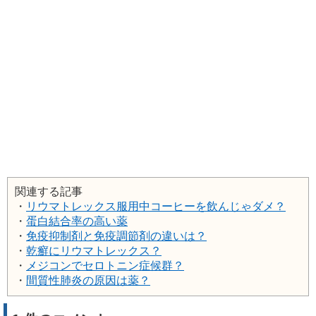
関連する記事
・
リウマトレックス服用中コーヒーを飲んじゃダメ？
・
蛋白結合率の高い薬
・
免疫抑制剤と免疫調節剤の違いは？
・
乾癬にリウマトレックス？
・
メジコンでセロトニン症候群？
・
間質性肺炎の原因は薬？