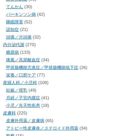
てんかん
(30)
パーキンソン病
(42)
睡眠障害
(52)
認知症
(21)
頭痛／片頭痛
(32)
内分泌代謝
(270)
糖尿病
(133)
痛風／高尿酸血症
(34)
甲状腺機能亢進症／甲状腺機能低下症
(26)
栄養／口腔ケア
(77)
産婦人科／小児科
(108)
妊娠／授乳
(49)
月経／子宮内膜症
(41)
小児／先天性疾患
(18)
皮膚科
(225)
皮膚外用薬／皮膚病
(65)
アトピー性皮膚炎／ステロイド外用薬
(34)
乾癬
(15)