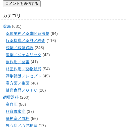
カテゴリ
薬局
(681)
薬局業務／薬事関連法規
(64)
服薬指導／薬歴／検査
(116)
調剤／調剤過誤
(246)
製剤／ジェネリック
(42)
副作用／薬害
(41)
相互作用／薬物動態
(54)
調剤報酬／レセプト
(45)
漢方薬／生薬
(48)
健康食品／ＯＴＣ
(26)
循環器科
(260)
高血圧
(56)
脂質異常症
(37)
脳梗塞／血栓
(56)
狭心症／心筋梗塞
(17)