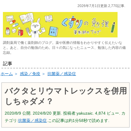
2026年7月1日更新.2,770記事.
調剤薬局で働く薬剤師のブログ。薬や医療の情報をわかりやすく伝えたいな
と。あと、自分の勉強のため。日々の気になったニュース、勉強した内容の備
忘録。
記事
ホーム
＞
感染／免疫
＞
抗菌薬／感染症
バクタとリウマトレックスを併用
しちゃダメ？
2020/8/9
公開.
2024/8/20
更新. 投稿者:
yakuzaic.
4,874 ビュー. カ
テゴリ:
抗菌薬／感染症
.この記事は約1分58秒で読めます.