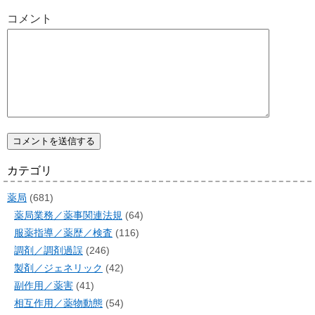
コメント
カテゴリ
薬局
(681)
薬局業務／薬事関連法規
(64)
服薬指導／薬歴／検査
(116)
調剤／調剤過誤
(246)
製剤／ジェネリック
(42)
副作用／薬害
(41)
相互作用／薬物動態
(54)