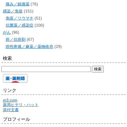
痛み／鎮痛薬
(76)
感染／免疫
(151)
免疫／リウマチ
(51)
抗菌薬／感染症
(100)
がん
(96)
癌／抗癌剤
(67)
癌性疼痛／麻薬／薬物依存
(29)
検索
リンク
m3.com
薬局ヒヤリ・ハット
添付文書
プロフィール