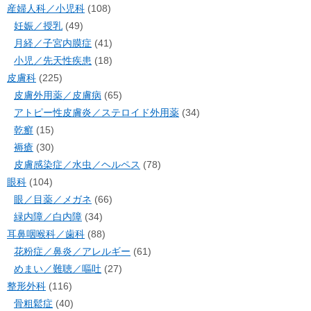
産婦人科／小児科
(108)
妊娠／授乳
(49)
月経／子宮内膜症
(41)
小児／先天性疾患
(18)
皮膚科
(225)
皮膚外用薬／皮膚病
(65)
アトピー性皮膚炎／ステロイド外用薬
(34)
乾癬
(15)
褥瘡
(30)
皮膚感染症／水虫／ヘルペス
(78)
眼科
(104)
眼／目薬／メガネ
(66)
緑内障／白内障
(34)
耳鼻咽喉科／歯科
(88)
花粉症／鼻炎／アレルギー
(61)
めまい／難聴／嘔吐
(27)
整形外科
(116)
骨粗鬆症
(40)