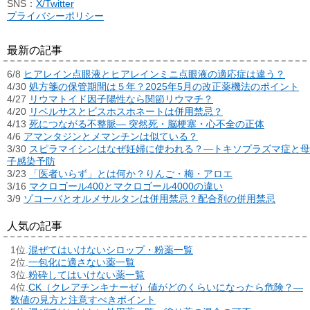
SNS：
X/Twitter
プライバシーポリシー
最新の記事
6/8
ヒアレイン点眼液とヒアレインミニ点眼液の適応症は違う？
4/30
処方箋の保管期間は５年？2025年5月の改正薬機法のポイント
4/27
リウマトイド因子陽性なら関節リウマチ？
4/20
リベルサスとビスホスホネートは併用禁忌？
4/13
死につながる不整脈― 突然死・脳梗塞・心不全の正体
4/6
アマンタジンとメマンチンは似ている？
3/30
スピラマイシンはなぜ妊婦に使われる？―トキソプラズマ症と母
子感染予防
3/23
「医者いらず」とは何か？りんご・梅・アロエ
3/16
マクロゴール400とマクロゴール4000の違い
3/9
ゾコーバとオルメサルタンは併用禁忌？配合剤の併用禁忌
人気の記事
混ぜてはいけないシロップ・粉薬一覧
一包化に適さない薬一覧
粉砕してはいけない薬一覧
CK（クレアチンキナーゼ）値がどのくらいになったら危険？―
数値の見方と注意すべきポイント