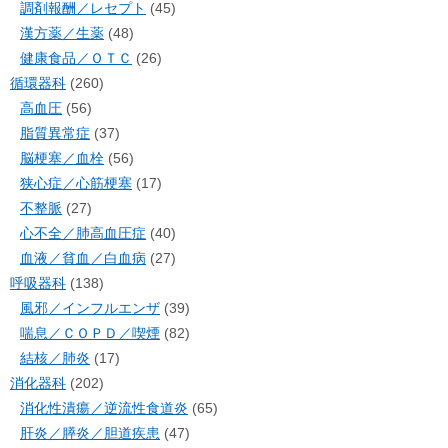
調剤報酬／レセプト
(45)
漢方薬／生薬
(48)
健康食品／ＯＴＣ
(26)
循環器科
(260)
高血圧
(56)
脂質異常症
(37)
脳梗塞／血栓
(56)
狭心症／心筋梗塞
(17)
不整脈
(27)
心不全／肺高血圧症
(40)
血液／貧血／白血病
(27)
呼吸器科
(138)
風邪／インフルエンザ
(39)
喘息／ＣＯＰＤ／喫煙
(82)
結核／肺炎
(17)
消化器科
(202)
消化性潰瘍／逆流性食道炎
(65)
肝炎／膵炎／胆道疾患
(47)