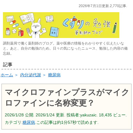
2026年7月1日更新.2,770記事.
調剤薬局で働く薬剤師のブログ。薬や医療の情報をわかりやすく伝えたいな
と。あと、自分の勉強のため。日々の気になったニュース、勉強した内容の備
忘録。
記事
ホーム
＞
内分泌代謝
＞
糖尿病
マイクロファインプラスがマイク
ロファインに名称変更？
2026/1/28
公開.
2026/1/24
更新. 投稿者:
yakuzaic.
18,435 ビュー.
カテゴリ:
糖尿病
.この記事は約1分57秒で読めます.