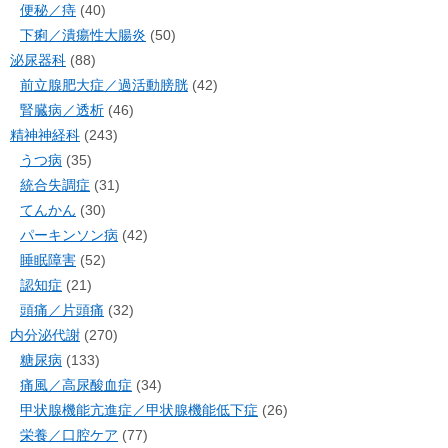
便秘／痔
(40)
下痢／潰瘍性大腸炎
(50)
泌尿器科
(88)
前立腺肥大症／過活動膀胱
(42)
腎臓病／透析
(46)
精神神経科
(243)
うつ病
(35)
統合失調症
(31)
てんかん
(30)
パーキンソン病
(42)
睡眠障害
(52)
認知症
(21)
頭痛／片頭痛
(32)
内分泌代謝
(270)
糖尿病
(133)
痛風／高尿酸血症
(34)
甲状腺機能亢進症／甲状腺機能低下症
(26)
栄養／口腔ケア
(77)