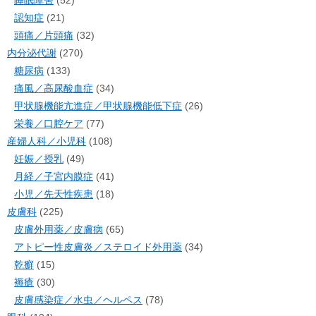
認知症
(21)
頭痛／片頭痛
(32)
内分泌代謝
(270)
糖尿病
(133)
痛風／高尿酸血症
(34)
甲状腺機能亢進症／甲状腺機能低下症
(26)
栄養／口腔ケア
(77)
産婦人科／小児科
(108)
妊娠／授乳
(49)
月経／子宮内膜症
(41)
小児／先天性疾患
(18)
皮膚科
(225)
皮膚外用薬／皮膚病
(65)
アトピー性皮膚炎／ステロイド外用薬
(34)
乾癬
(15)
褥瘡
(30)
皮膚感染症／水虫／ヘルペス
(78)