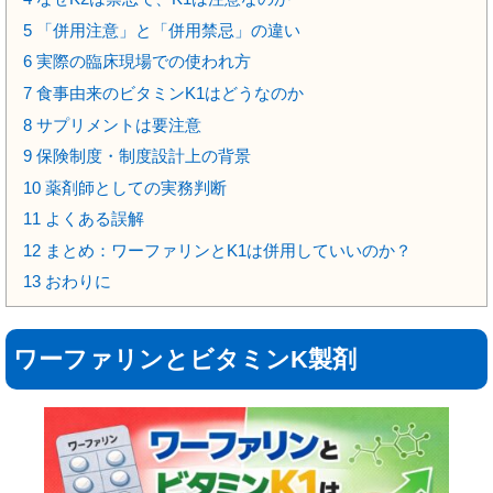
5
「併用注意」と「併用禁忌」の違い
6
実際の臨床現場での使われ方
7
食事由来のビタミンK1はどうなのか
8
サプリメントは要注意
9
保険制度・制度設計上の背景
10
薬剤師としての実務判断
11
よくある誤解
12
まとめ：ワーファリンとK1は併用していいのか？
13
おわりに
ワーファリンとビタミンK製剤