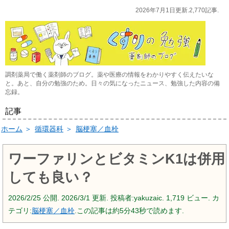
2026年7月1日更新.2,770記事.
調剤薬局で働く薬剤師のブログ。薬や医療の情報をわかりやすく伝えたいな
と。あと、自分の勉強のため。日々の気になったニュース、勉強した内容の備
忘録。
記事
ホーム
＞
循環器科
＞
脳梗塞／血栓
ワーファリンとビタミンK1は併用
しても良い？
2026/2/25
公開.
2026/3/1
更新. 投稿者:
yakuzaic.
1,719 ビュー. カ
テゴリ:
脳梗塞／血栓
.この記事は約5分43秒で読めます.