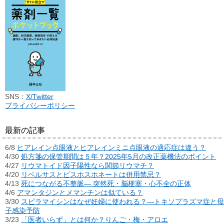
SNS：
X/Twitter
プライバシーポリシー
最新の記事
6/8
ヒアレイン点眼液とヒアレインミニ点眼液の適応症は違う？
4/30
処方箋の保管期間は５年？2025年5月の改正薬機法のポイント
4/27
リウマトイド因子陽性なら関節リウマチ？
4/20
リベルサスとビスホスホネートは併用禁忌？
4/13
死につながる不整脈― 突然死・脳梗塞・心不全の正体
4/6
アマンタジンとメマンチンは似ている？
3/30
スピラマイシンはなぜ妊婦に使われる？―トキソプラズマ症と母
子感染予防
3/23
「医者いらず」とは何か？りんご・梅・アロエ