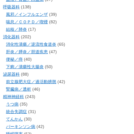
呼吸器科
(138)
風邪／インフルエンザ
(39)
喘息／ＣＯＰＤ／喫煙
(82)
結核／肺炎
(17)
消化器科
(202)
消化性潰瘍／逆流性食道炎
(65)
肝炎／膵炎／胆道疾患
(47)
便秘／痔
(40)
下痢／潰瘍性大腸炎
(50)
泌尿器科
(88)
前立腺肥大症／過活動膀胱
(42)
腎臓病／透析
(46)
精神神経科
(243)
うつ病
(35)
統合失調症
(31)
てんかん
(30)
パーキンソン病
(42)
睡眠障害
(52)