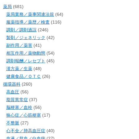
薬局
(681)
薬局業務／薬事関連法規
(64)
服薬指導／薬歴／検査
(116)
調剤／調剤過誤
(246)
製剤／ジェネリック
(42)
副作用／薬害
(41)
相互作用／薬物動態
(54)
調剤報酬／レセプト
(45)
漢方薬／生薬
(48)
健康食品／ＯＴＣ
(26)
循環器科
(260)
高血圧
(56)
脂質異常症
(37)
脳梗塞／血栓
(56)
狭心症／心筋梗塞
(17)
不整脈
(27)
心不全／肺高血圧症
(40)
血液／貧血／白血病
(27)