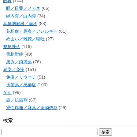
眼科
(104)
眼／目薬／メガネ
(66)
緑内障／白内障
(34)
耳鼻咽喉科／歯科
(88)
花粉症／鼻炎／アレルギー
(61)
めまい／難聴／嘔吐
(27)
整形外科
(116)
骨粗鬆症
(40)
痛み／鎮痛薬
(76)
感染／免疫
(151)
免疫／リウマチ
(51)
抗菌薬／感染症
(100)
がん
(96)
癌／抗癌剤
(67)
癌性疼痛／麻薬／薬物依存
(29)
検索