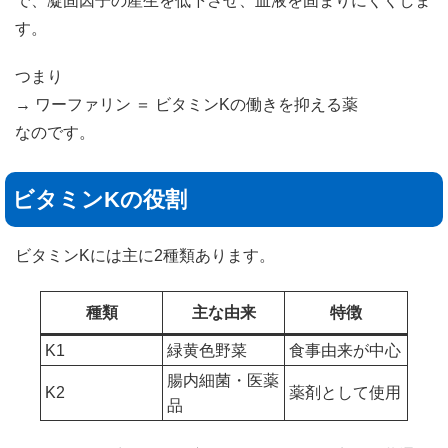
で、凝固因子の産生を低下させ、血液を固まりにくくしま
す。
つまり
→ ワーファリン ＝ ビタミンKの働きを抑える薬
なのです。
ビタミンKの役割
ビタミンKには主に2種類あります。
種類
主な由来
特徴
K1
緑黄色野菜
食事由来が中心
腸内細菌・医薬
K2
薬剤として使用
品