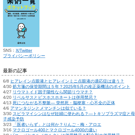
SNS：
X/Twitter
プライバシーポリシー
最新の記事
6/8
ヒアレイン点眼液とヒアレインミニ点眼液の適応症は違う？
4/30
処方箋の保管期間は５年？2025年5月の改正薬機法のポイント
4/27
リウマトイド因子陽性なら関節リウマチ？
4/20
リベルサスとビスホスホネートは併用禁忌？
4/13
死につながる不整脈― 突然死・脳梗塞・心不全の正体
4/6
アマンタジンとメマンチンは似ている？
3/30
スピラマイシンはなぜ妊婦に使われる？―トキソプラズマ症と母
子感染予防
3/23
「医者いらず」とは何か？りんご・梅・アロエ
3/16
マクロゴール400とマクロゴール4000の違い