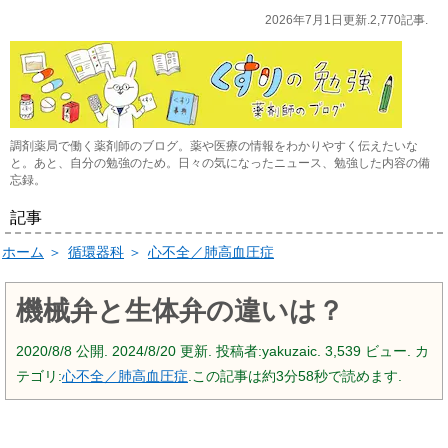
2026年7月1日更新.2,770記事.
調剤薬局で働く薬剤師のブログ。薬や医療の情報をわかりやすく伝えたいな
と。あと、自分の勉強のため。日々の気になったニュース、勉強した内容の備
忘録。
記事
ホーム
＞
循環器科
＞
心不全／肺高血圧症
機械弁と生体弁の違いは？
2020/8/8
公開.
2024/8/20
更新. 投稿者:
yakuzaic.
3,539 ビュー. カ
テゴリ:
心不全／肺高血圧症
.この記事は約3分58秒で読めます.