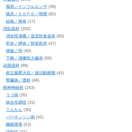
風邪／インフルエンザ
(39)
喘息／ＣＯＰＤ／喫煙
(82)
結核／肺炎
(17)
消化器科
(202)
消化性潰瘍／逆流性食道炎
(65)
肝炎／膵炎／胆道疾患
(47)
便秘／痔
(40)
下痢／潰瘍性大腸炎
(50)
泌尿器科
(88)
前立腺肥大症／過活動膀胱
(42)
腎臓病／透析
(46)
精神神経科
(243)
うつ病
(35)
統合失調症
(31)
てんかん
(30)
パーキンソン病
(42)
睡眠障害
(52)
認知症
(21)