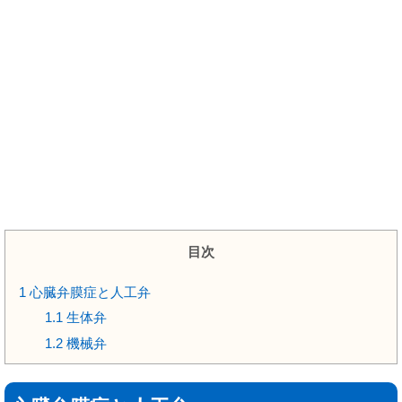
目次
1
心臓弁膜症と人工弁
1.1
生体弁
1.2
機械弁