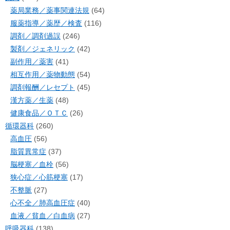
薬局業務／薬事関連法規
(64)
服薬指導／薬歴／検査
(116)
調剤／調剤過誤
(246)
製剤／ジェネリック
(42)
副作用／薬害
(41)
相互作用／薬物動態
(54)
調剤報酬／レセプト
(45)
漢方薬／生薬
(48)
健康食品／ＯＴＣ
(26)
循環器科
(260)
高血圧
(56)
脂質異常症
(37)
脳梗塞／血栓
(56)
狭心症／心筋梗塞
(17)
不整脈
(27)
心不全／肺高血圧症
(40)
血液／貧血／白血病
(27)
呼吸器科
(138)