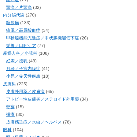
頭痛／片頭痛
(32)
内分泌代謝
(270)
糖尿病
(133)
痛風／高尿酸血症
(34)
甲状腺機能亢進症／甲状腺機能低下症
(26)
栄養／口腔ケア
(77)
産婦人科／小児科
(108)
妊娠／授乳
(49)
月経／子宮内膜症
(41)
小児／先天性疾患
(18)
皮膚科
(225)
皮膚外用薬／皮膚病
(65)
アトピー性皮膚炎／ステロイド外用薬
(34)
乾癬
(15)
褥瘡
(30)
皮膚感染症／水虫／ヘルペス
(78)
眼科
(104)