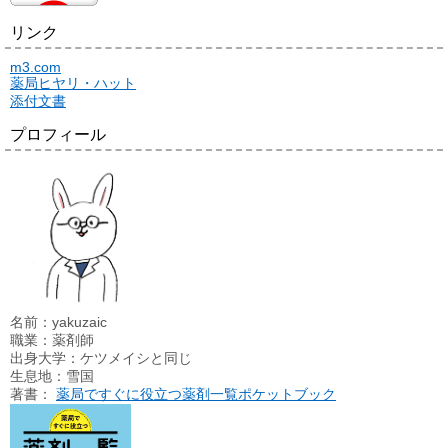
リンク
m3.com
薬局ヒヤリ・ハット
添付文書
プロフィール
名前：yakuzaic
職業：薬剤師
出身大学：ケツメイシと同じ
生息地：雪国
著書：
薬局ですぐに役立つ薬剤一覧ポケットブック