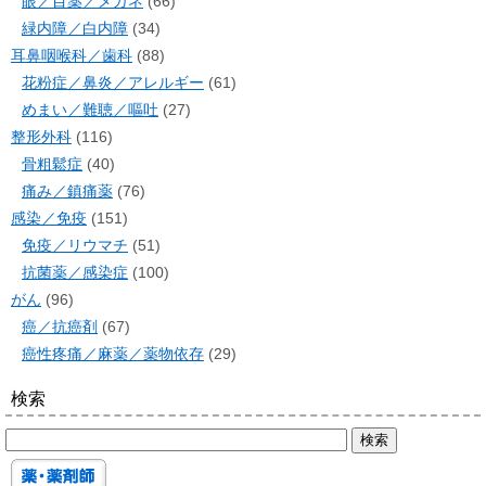
眼／目薬／メガネ
(66)
緑内障／白内障
(34)
耳鼻咽喉科／歯科
(88)
花粉症／鼻炎／アレルギー
(61)
めまい／難聴／嘔吐
(27)
整形外科
(116)
骨粗鬆症
(40)
痛み／鎮痛薬
(76)
感染／免疫
(151)
免疫／リウマチ
(51)
抗菌薬／感染症
(100)
がん
(96)
癌／抗癌剤
(67)
癌性疼痛／麻薬／薬物依存
(29)
検索