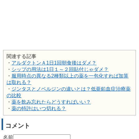
関連する記事
・
アルダクトンＡ1日1回朝食後はダメ？
・
シップの用法は1日１～２回貼付じゃダメ？
・
服用時点の異なる2種類以上の薬を一包化すれば加算
は取れる？
・
ジンタスとノベルジンの違いとは？低亜鉛血症治療薬
の比較
・
薬を飲み忘れたらどうすればいい？
・
薬の特許はいつ切れる？
コメント
名前