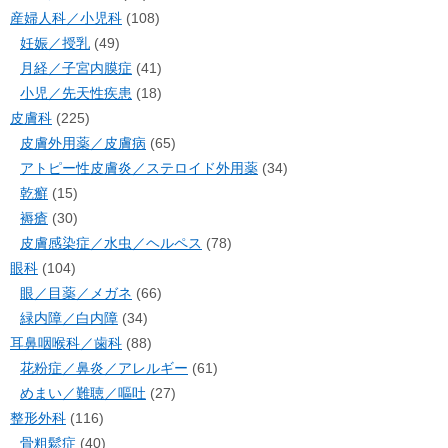
産婦人科／小児科
(108)
妊娠／授乳
(49)
月経／子宮内膜症
(41)
小児／先天性疾患
(18)
皮膚科
(225)
皮膚外用薬／皮膚病
(65)
アトピー性皮膚炎／ステロイド外用薬
(34)
乾癬
(15)
褥瘡
(30)
皮膚感染症／水虫／ヘルペス
(78)
眼科
(104)
眼／目薬／メガネ
(66)
緑内障／白内障
(34)
耳鼻咽喉科／歯科
(88)
花粉症／鼻炎／アレルギー
(61)
めまい／難聴／嘔吐
(27)
整形外科
(116)
骨粗鬆症
(40)