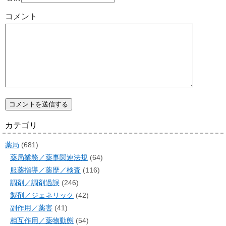
コメント
カテゴリ
薬局
(681)
薬局業務／薬事関連法規
(64)
服薬指導／薬歴／検査
(116)
調剤／調剤過誤
(246)
製剤／ジェネリック
(42)
副作用／薬害
(41)
相互作用／薬物動態
(54)