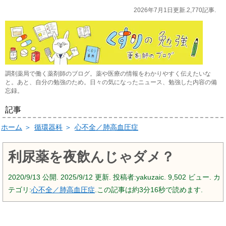
2026年7月1日更新.2,770記事.
調剤薬局で働く薬剤師のブログ。薬や医療の情報をわかりやすく伝えたいな
と。あと、自分の勉強のため。日々の気になったニュース、勉強した内容の備
忘録。
記事
ホーム
＞
循環器科
＞
心不全／肺高血圧症
利尿薬を夜飲んじゃダメ？
2020/9/13
公開.
2025/9/12
更新. 投稿者:
yakuzaic.
9,502 ビュー. カ
テゴリ:
心不全／肺高血圧症
.この記事は約3分16秒で読めます.