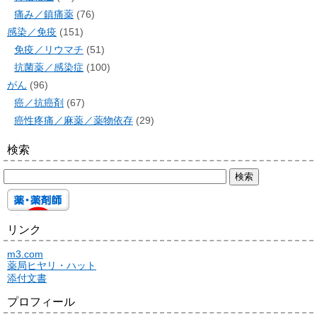
痛み／鎮痛薬
(76)
感染／免疫
(151)
免疫／リウマチ
(51)
抗菌薬／感染症
(100)
がん
(96)
癌／抗癌剤
(67)
癌性疼痛／麻薬／薬物依存
(29)
検索
リンク
m3.com
薬局ヒヤリ・ハット
添付文書
プロフィール