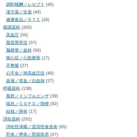
調剤報酬／レセプト
(45)
漢方薬／生薬
(48)
健康食品／ＯＴＣ
(26)
循環器科
(260)
高血圧
(56)
脂質異常症
(37)
脳梗塞／血栓
(56)
狭心症／心筋梗塞
(17)
不整脈
(27)
心不全／肺高血圧症
(40)
血液／貧血／白血病
(27)
呼吸器科
(138)
風邪／インフルエンザ
(39)
喘息／ＣＯＰＤ／喫煙
(82)
結核／肺炎
(17)
消化器科
(202)
消化性潰瘍／逆流性食道炎
(65)
肝炎／膵炎／胆道疾患
(47)