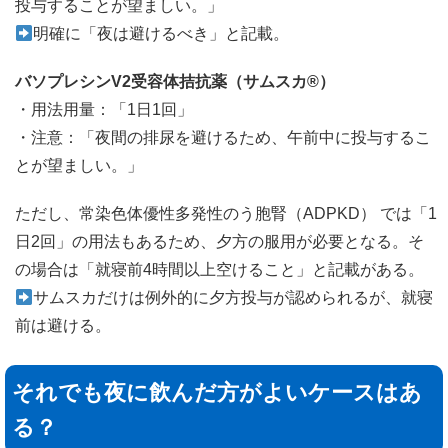
投与することが望ましい。」
明確に「夜は避けるべき」と記載。
バソプレシンV2受容体拮抗薬（サムスカ®）
・用法用量：「1日1回」
・注意：「夜間の排尿を避けるため、午前中に投与するこ
とが望ましい。」
ただし、常染色体優性多発性のう胞腎（ADPKD） では「1
日2回」の用法もあるため、夕方の服用が必要となる。そ
の場合は「就寝前4時間以上空けること」と記載がある。
サムスカだけは例外的に夕方投与が認められるが、就寝
前は避ける。
それでも夜に飲んだ方がよいケースはあ
る？