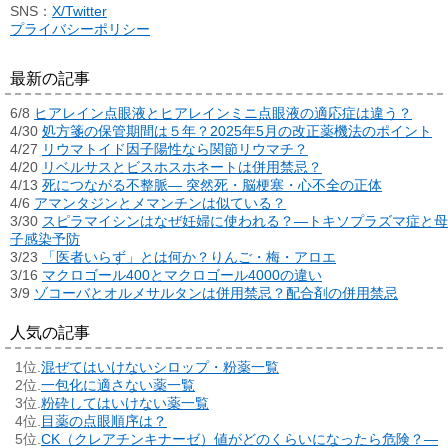
SNS：
X/Twitter
プライバシーポリシー
最新の記事
6/8
ヒアレイン点眼液とヒアレインミニ点眼液の適応症は違う？
4/30
処方箋の保管期間は５年？2025年5月の改正薬機法のポイント
4/27
リウマトイド因子陽性なら関節リウマチ？
4/20
リベルサスとビスホスホネートは併用禁忌？
4/13
死につながる不整脈― 突然死・脳梗塞・心不全の正体
4/6
アマンタジンとメマンチンは似ている？
3/30
スピラマイシンはなぜ妊婦に使われる？―トキソプラズマ症と母
子感染予防
3/23
「医者いらず」とは何か？りんご・梅・アロエ
3/16
マクロゴール400とマクロゴール4000の違い
3/9
ゾコーバとオルメサルタンは併用禁忌？配合剤の併用禁忌
人気の記事
混ぜてはいけないシロップ・粉薬一覧
一包化に適さない薬一覧
粉砕してはいけない薬一覧
目薬の点眼順序は？
CK（クレアチンキナーゼ）値がどのくらいになったら危険？―