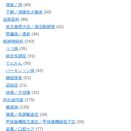
便秘／痔
(40)
下痢／潰瘍性大腸炎
(50)
泌尿器科
(88)
前立腺肥大症／過活動膀胱
(42)
腎臓病／透析
(46)
精神神経科
(243)
うつ病
(35)
統合失調症
(31)
てんかん
(30)
パーキンソン病
(42)
睡眠障害
(52)
認知症
(21)
頭痛／片頭痛
(32)
内分泌代謝
(270)
糖尿病
(133)
痛風／高尿酸血症
(34)
甲状腺機能亢進症／甲状腺機能低下症
(26)
栄養／口腔ケア
(77)