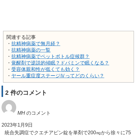
関連する記事
・
抗精神病薬で無月経？
・
抗精神病薬の一覧
・
抗精神病薬でペットボトル症候群？
・
覚醒剤で逆説的傾眠？ドパミンで眠くなる？
・
受容体親和性が低くても効く？
・
ヤール重症度ステージⅣってどのくらい？
2 件のコメント
MH
のコメント
2023年1月9日
統合失調症でクエチアピン錠を単剤で200㎎から徐々に75