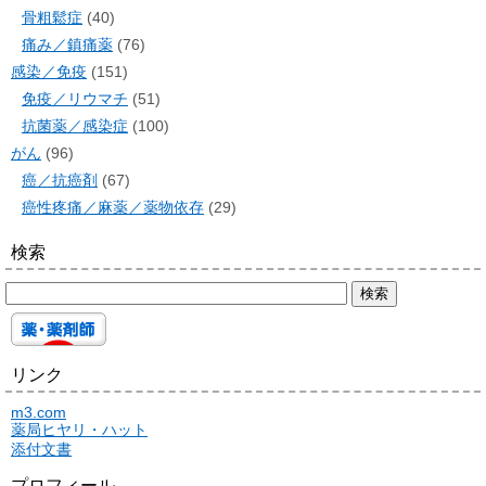
骨粗鬆症
(40)
痛み／鎮痛薬
(76)
感染／免疫
(151)
免疫／リウマチ
(51)
抗菌薬／感染症
(100)
がん
(96)
癌／抗癌剤
(67)
癌性疼痛／麻薬／薬物依存
(29)
検索
リンク
m3.com
薬局ヒヤリ・ハット
添付文書
プロフィール