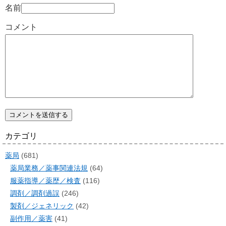
名前
コメント
カテゴリ
薬局
(681)
薬局業務／薬事関連法規
(64)
服薬指導／薬歴／検査
(116)
調剤／調剤過誤
(246)
製剤／ジェネリック
(42)
副作用／薬害
(41)