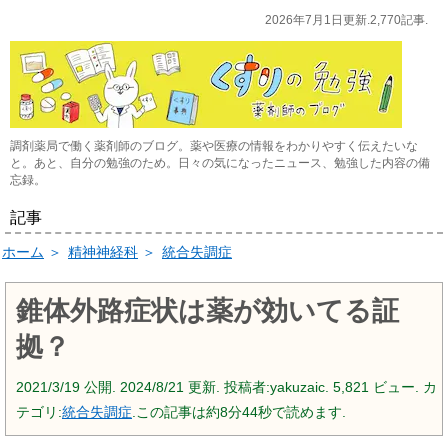
2026年7月1日更新.2,770記事.
調剤薬局で働く薬剤師のブログ。薬や医療の情報をわかりやすく伝えたいな
と。あと、自分の勉強のため。日々の気になったニュース、勉強した内容の備
忘録。
記事
ホーム
＞
精神神経科
＞
統合失調症
錐体外路症状は薬が効いてる証
拠？
2021/3/19
公開.
2024/8/21
更新. 投稿者:
yakuzaic.
5,821 ビュー. カ
テゴリ:
統合失調症
.この記事は約8分44秒で読めます.