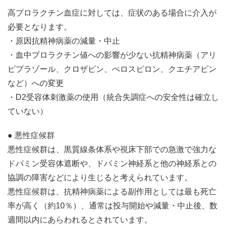
高プロラクチン血症に対しては、症状のある場合に介入が
必要となります。
・原因抗精神病薬の減量・中止
・血中プロラクチン値への影響が少ない抗精神病薬（アリ
ピプラゾール、クロザピン、ぺロスピロン、クエチアピン
など）への変更
・D2受容体刺激薬の使用（統合失調症への安全性は確立し
ていない）
● 悪性症候群
悪性症候群は、黒質線条体系や視床下部での急激で強力な
ドパミン受容体遮断や、ドパミン神経系と他の神経系との
協調の障害などにより生じると考えられています。
悪性症候群は、抗精神病薬による副作用としては最も死亡
率が高く（約10％）、通常は投与開始や減量・中止後、数
週間以内にあらわれるとされています。