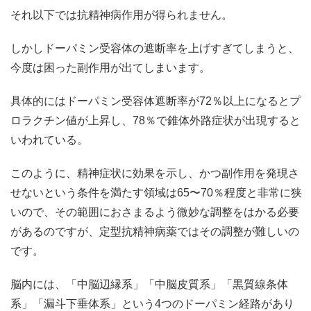
それ以下では抗精神病作用が得られません。
しかしドーパミン受容体の遮断率を上げすぎてしまうと、
今度は困った副作用が出てしまいます。
具体的にはドーパミン受容体遮断率が72％以上になるとプ
ロラクチン値が上昇し、78％で錐体外路症状が出現すると
いわれている。
このように、精神症状に効果を示し、かつ副作用を発現さ
せないという条件を満たす領域は65〜70％程度と非常に狭
いので、その範囲におさまるよう微妙な調整をはかる必要
があるのですが、定型抗精神病薬ではその調整が難しいの
です。
脳内には、「中脳辺縁系」「中脳皮質系」「黒質線条体
系」「漏斗下垂体系」という4つのドーパミン経路があり