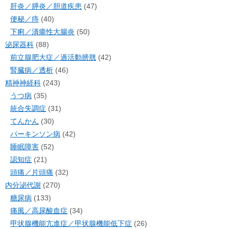
肝炎／膵炎／胆道疾患
(47)
便秘／痔
(40)
下痢／潰瘍性大腸炎
(50)
泌尿器科
(88)
前立腺肥大症／過活動膀胱
(42)
腎臓病／透析
(46)
精神神経科
(243)
うつ病
(35)
統合失調症
(31)
てんかん
(30)
パーキンソン病
(42)
睡眠障害
(52)
認知症
(21)
頭痛／片頭痛
(32)
内分泌代謝
(270)
糖尿病
(133)
痛風／高尿酸血症
(34)
甲状腺機能亢進症／甲状腺機能低下症
(26)