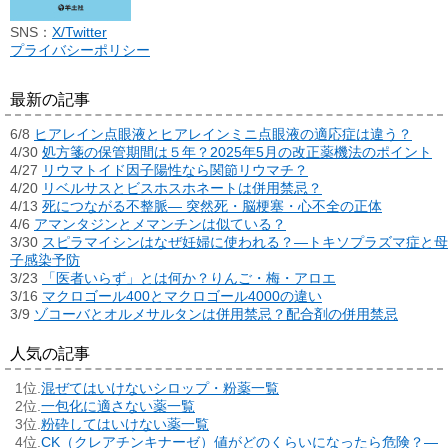
SNS：
X/Twitter
プライバシーポリシー
最新の記事
6/8
ヒアレイン点眼液とヒアレインミニ点眼液の適応症は違う？
4/30
処方箋の保管期間は５年？2025年5月の改正薬機法のポイント
4/27
リウマトイド因子陽性なら関節リウマチ？
4/20
リベルサスとビスホスホネートは併用禁忌？
4/13
死につながる不整脈― 突然死・脳梗塞・心不全の正体
4/6
アマンタジンとメマンチンは似ている？
3/30
スピラマイシンはなぜ妊婦に使われる？―トキソプラズマ症と母
子感染予防
3/23
「医者いらず」とは何か？りんご・梅・アロエ
3/16
マクロゴール400とマクロゴール4000の違い
3/9
ゾコーバとオルメサルタンは併用禁忌？配合剤の併用禁忌
人気の記事
混ぜてはいけないシロップ・粉薬一覧
一包化に適さない薬一覧
粉砕してはいけない薬一覧
CK（クレアチンキナーゼ）値がどのくらいになったら危険？―