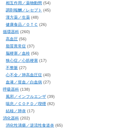
相互作用／薬物動態
(54)
調剤報酬／レセプト
(45)
漢方薬／生薬
(48)
健康食品／ＯＴＣ
(26)
循環器科
(260)
高血圧
(56)
脂質異常症
(37)
脳梗塞／血栓
(56)
狭心症／心筋梗塞
(17)
不整脈
(27)
心不全／肺高血圧症
(40)
血液／貧血／白血病
(27)
呼吸器科
(138)
風邪／インフルエンザ
(39)
喘息／ＣＯＰＤ／喫煙
(82)
結核／肺炎
(17)
消化器科
(202)
消化性潰瘍／逆流性食道炎
(65)