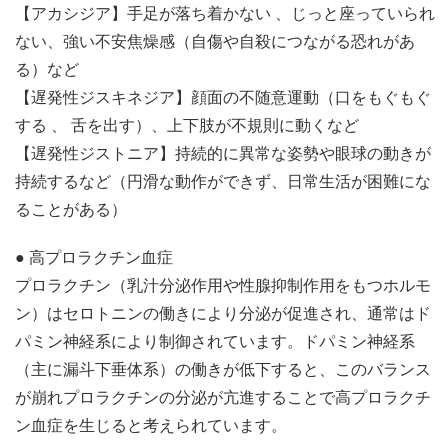
【アカシジア】手足が落ち着かない 、じっと座っていられ
ない、強い不安焦燥感（自傷や自殺につながる恐れがあ
る）など
【遅発性ジスキネジア】顔面の不随意運動（口をもぐもぐ
する 、 舌を出す）、上下肢が不規則に動くなど
【遅発性ジストニア】持続的に異常な姿勢や眼球の動きが
持続するなど（円滑な動作ができず、日常生活が困難にな
ることがある）
● 高プロラクチン血症
プロラクチン（乳汁分泌作用や性腺抑制作用をもつホルモ
ン）はセロトニンの働きにより分泌が促進され、通常はド
パミン神経系により制御されています。ドパミン神経系
（主に漏斗下垂体系）の働きが低下すると、このバランス
が崩れプロラクチンの分泌が亢進することで高プロラクチ
ン血症を生じると考えられています。