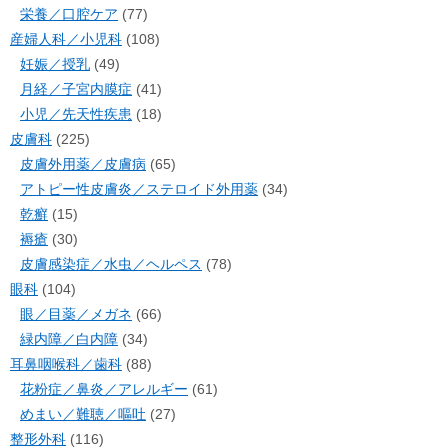
栄養／口腔ケア
(77)
産婦人科／小児科
(108)
妊娠／授乳
(49)
月経／子宮内膜症
(41)
小児／先天性疾患
(18)
皮膚科
(225)
皮膚外用薬／皮膚病
(65)
アトピー性皮膚炎／ステロイド外用薬
(34)
乾癬
(15)
褥瘡
(30)
皮膚感染症／水虫／ヘルペス
(78)
眼科
(104)
眼／目薬／メガネ
(66)
緑内障／白内障
(34)
耳鼻咽喉科／歯科
(88)
花粉症／鼻炎／アレルギー
(61)
めまい／難聴／嘔吐
(27)
整形外科
(116)