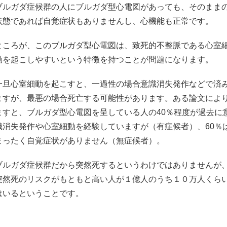
ブルガダ症候群の人にブルガダ型心電図があっても、そのまま
状態であれば自覚症状もありませんし、心機能も正常です。
ところが、このブルガダ型心電図は、致死的不整脈である心室
動を起こしやすいという特徴を持つことが問題になります。
一旦心室細動を起こすと、一過性の場合意識消失発作などで済
ますが、最悪の場合死亡する可能性があります。ある論文によ
ますと、ブルガダ型心電図を呈している人の40％程度が過去に
識消失発作や心室細動を経験していますが（有症候者）、60％
まったく自覚症状がありません（無症候者）。
ブルガダ症候群だから突然死するというわけではありませんが
突然死のリスクがもともと高い人が１億人のうち１０万人くら
はいるということです。