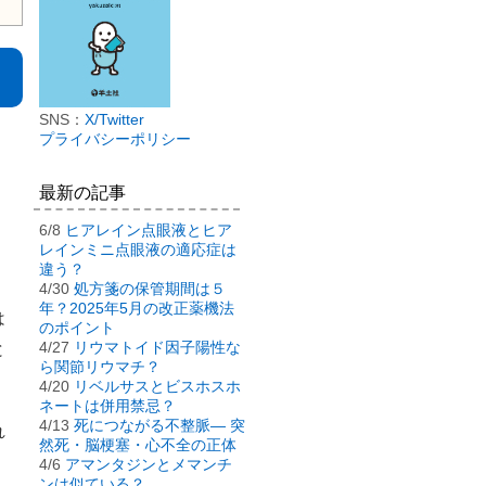
SNS：
X/Twitter
プライバシーポリシー
最新の記事
6/8
ヒアレイン点眼液とヒア
レインミニ点眼液の適応症は
違う？
4/30
処方箋の保管期間は５
年？2025年5月の改正薬機法
は
のポイント
4/27
リウマトイド因子陽性な
と
ら関節リウマチ？
4/20
リベルサスとビスホスホ
ネートは併用禁忌？
4/13
死につながる不整脈― 突
れ
然死・脳梗塞・心不全の正体
4/6
アマンタジンとメマンチ
ンは似ている？