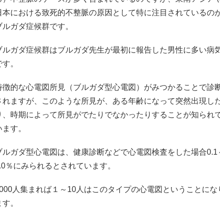
日本における致死的不整脈の原因として特に注目されているの
ブルガダ症候群です。
ブルガダ症候群はブルガダ先生が最初に報告した男性に多い病
です。
特徴的な心電図所見（ブルガダ型心電図）がみつかることで診
されますが、このような所見が、ある年齢になって突然出現し
り、時期によって所見がでたりでなかったりすることが知られ
います。
ブルガダ型心電図は、健康診断などで心電図検査をした場合0.1
1.0％にみられるとされています。
1000人集まれば１～10人はこのタイプの心電図ということにな
ます。