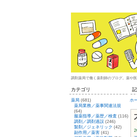
調剤薬局で働く薬剤師のブログ。薬や医
カテゴリ
記
薬局
(681)
ホ
薬局業務／薬事関連法規
(64)
服薬指導／薬歴／検査
(116)
調剤／調剤過誤
(246)
製剤／ジェネリック
(42)
2
副作用／薬害
(41)