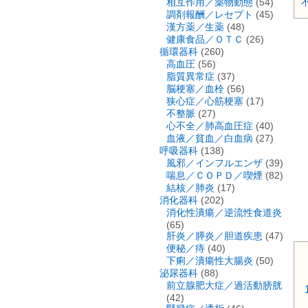
相互作用／薬物動態
(54)
調剤報酬／レセプト
(45)
漢方薬／生薬
(48)
健康食品／ＯＴＣ
(26)
循環器科
(260)
高血圧
(56)
脂質異常症
(37)
脳梗塞／血栓
(56)
狭心症／心筋梗塞
(17)
不整脈
(27)
心不全／肺高血圧症
(40)
血液／貧血／白血病
(27)
呼吸器科
(138)
風邪／インフルエンザ
(39)
喘息／ＣＯＰＤ／喫煙
(82)
結核／肺炎
(17)
消化器科
(202)
消化性潰瘍／逆流性食道炎
(65)
肝炎／膵炎／胆道疾患
(47)
便秘／痔
(40)
下痢／潰瘍性大腸炎
(50)
泌尿器科
(88)
前立腺肥大症／過活動膀胱
(42)