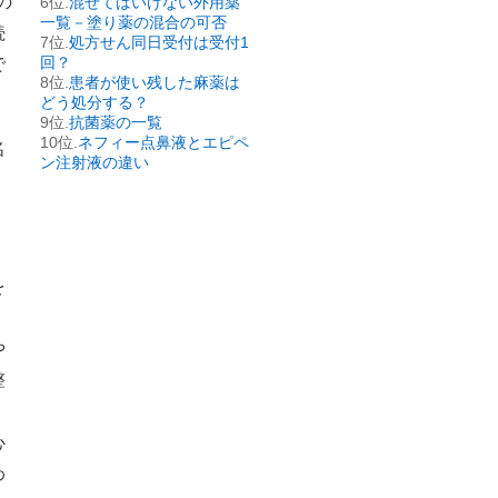
の
混ぜてはいけない外用薬
一覧－塗り薬の混合の可否
続
処方せん同日受付は受付1
回？
で
患者が使い残した麻薬は
どう処分する？
抗菌薬の一覧
ネフィー点鼻液とエピペ
名
ン注射液の違い
を
や
整
心
わ