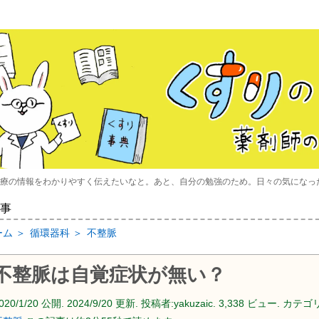
療の情報をわかりやすく伝えたいなと。あと、自分の勉強のため。日々の気になっ
事
ーム
＞
循環器科
＞
不整脈
不整脈は自覚症状が無い？
020/1/20
公開.
2024/9/20
更新. 投稿者:
yakuzaic.
3,338 ビュー. カテゴリ