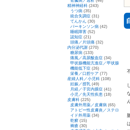
腎臓病／透析
(46)
精神神経科
(243)
うつ病
(35)
統合失調症
(31)
てんかん
(30)
パーキンソン病
(42)
睡眠障害
(52)
認知症
(21)
頭痛／片頭痛
(32)
内分泌代謝
(270)
糖尿病
(133)
痛風／高尿酸血症
(34)
甲状腺機能亢進症／甲状腺
機能低下症
(26)
栄養／口腔ケア
(77)
産婦人科／小児科
(108)
妊娠／授乳
(49)
月経／子宮内膜症
(41)
小児／先天性疾患
(18)
皮膚科
(225)
皮膚外用薬／皮膚病
(65)
アトピー性皮膚炎／ステロ
イド外用薬
(34)
乾癬
(15)
褥瘡
(30)