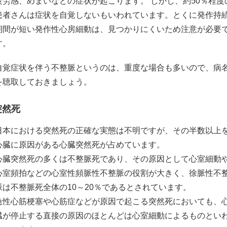
疲労感、めまいなどの症状が起こります。 しかし、約50％程度
患者さんは症状を自覚しないもいわれています。とくに発作持
期間が短い発作性心房細動は、見つかりにくいため注意が必要
す。
自覚症状を伴う不整脈というのは、重度な場合も多いので、病
を聴取しておきましょう。
突然死
日本における突然死の正確な実態は不明ですが、その半数以上
心臓に原因がある心臓突然死が占めています。
心臓突然死の多くは不整脈死であり、その原因として心室細動
心室頻拍などの心室性頻脈性不整脈の役割が大きく、徐脈性不
脈は不整脈死全体の10～20％であるとされています。
急性心筋梗塞や心筋症などが原因で起こる突然死においても、
臓が停止する直接の原因のほとんどは心室細動によるものとい