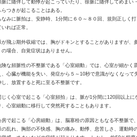
頻脈に随伴して動悸が起こっていたり、徐脈に随伴してめまい
ふらつきが起こることはある。
ちなみに脈拍は、安静時、1分間に６０～８０回、規則正しく打
ていれば正常。
脈が飛ぶ期外収縮では、胸がドキンとすることがありますが、
くの場合、自覚症状はありません。
危険な頻脈性の不整脈である「心室細動」では、心室が細かく
え、心臓が機能を失い、発症から５～10秒で意識がなくなって
神し、放置すると死に至る不整脈です。
同じく心室で起こる「心室頻拍」は、脈が1分間に120回以上に
り、心室細動に移行して突然死することもあります。
心房で起こる「心房細動」は、脳塞栓の原因ともなる不整脈で
脈の乱れ、胸部の不快感、胸の痛み、動悸、息苦しさ、運動時