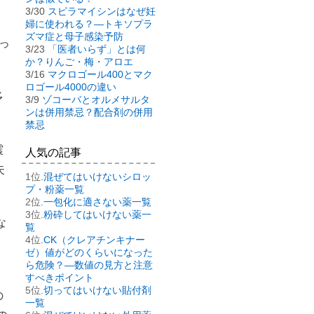
・
3/30
スピラマイシンはなぜ妊
婦に使われる？―トキソプラ
ズマ症と母子感染予防
っ
3/23
「医者いらず」とは何
か？りんご・梅・アロエ
3/16
マクロゴール400とマク
ロゴール4000の違い
多
3/9
ゾコーバとオルメサルタ
ンは併用禁忌？配合剤の併用
禁忌
震
人気の記事
失
混ぜてはいけないシロッ
プ・粉薬一覧
一包化に適さない薬一覧
粉砕してはいけない薬一
な
覧
CK（クレアチンキナー
ゼ）値がどのくらいになった
ら危険？―数値の見方と注意
、
すべきポイント
切ってはいけない貼付剤
の
一覧