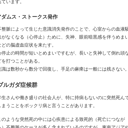
れています。
アダムス・ストークス発作
不整脈によって生じた意識消失発作のことで、心室からの血液
出がなくなる（心停止）ために、失神、眼前暗黒感を伴うめま
などの脳虚血症状を来たす。
心停止の時間が短いとめまいですむが、長いと失神して倒れ頭
どを打つことがある。
意識は数秒から数分で回復し、手足の麻痺は一般には残さない
ブルガダ症候群
学生さんや働き盛りの社会人が、特に持病もないのに突然死ん
しまうことをポックリ病と言うことがあります。
このような突然死の中には心疾患による致死的（死亡につなが
る）不整脈のケースが多く含まれているのですが、東南アジア