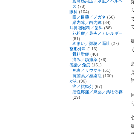
皮膚感染症／水虫／ヘルペ
ス
(78)
眼科
(104)
眼／目薬／メガネ
(66)
緑内障／白内障
(34)
耳鼻咽喉科／歯科
(88)
花粉症／鼻炎／アレルギー
(61)
めまい／難聴／嘔吐
(27)
整形外科
(116)
骨粗鬆症
(40)
痛み／鎮痛薬
(76)
感染／免疫
(151)
免疫／リウマチ
(51)
抗菌薬／感染症
(100)
がん
(96)
癌／抗癌剤
(67)
癌性疼痛／麻薬／薬物依存
(29)