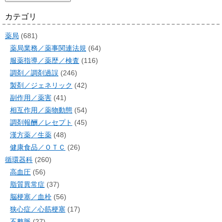
カテゴリ
薬局
(681)
薬局業務／薬事関連法規
(64)
服薬指導／薬歴／検査
(116)
調剤／調剤過誤
(246)
製剤／ジェネリック
(42)
副作用／薬害
(41)
相互作用／薬物動態
(54)
調剤報酬／レセプト
(45)
漢方薬／生薬
(48)
健康食品／ＯＴＣ
(26)
循環器科
(260)
高血圧
(56)
脂質異常症
(37)
脳梗塞／血栓
(56)
狭心症／心筋梗塞
(17)
不整脈
(27)