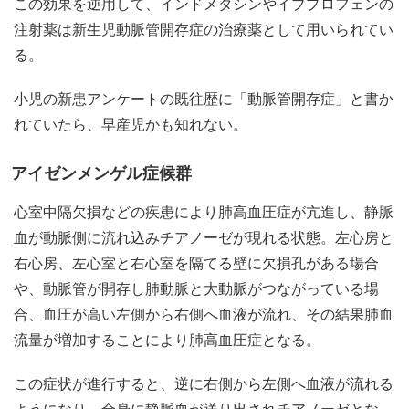
この効果を逆用して、インドメタシンやイブプロフェンの
注射薬は新生児動脈管開存症の治療薬として用いられてい
る。
小児の新患アンケートの既往歴に「動脈管開存症」と書か
れていたら、早産児かも知れない。
アイゼンメンゲル症候群
心室中隔欠損などの疾患により肺高血圧症が亢進し、静脈
血が動脈側に流れ込みチアノーゼが現れる状態。左心房と
右心房、左心室と右心室を隔てる壁に欠損孔がある場合
や、動脈管が開存し肺動脈と大動脈がつながっている場
合、血圧が高い左側から右側へ血液が流れ、その結果肺血
流量が増加することにより肺高血圧症となる。
この症状が進行すると、逆に右側から左側へ血液が流れる