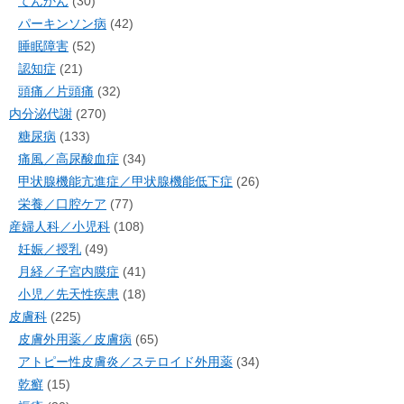
てんかん
(30)
パーキンソン病
(42)
睡眠障害
(52)
認知症
(21)
頭痛／片頭痛
(32)
内分泌代謝
(270)
糖尿病
(133)
痛風／高尿酸血症
(34)
甲状腺機能亢進症／甲状腺機能低下症
(26)
栄養／口腔ケア
(77)
産婦人科／小児科
(108)
妊娠／授乳
(49)
月経／子宮内膜症
(41)
小児／先天性疾患
(18)
皮膚科
(225)
皮膚外用薬／皮膚病
(65)
アトピー性皮膚炎／ステロイド外用薬
(34)
乾癬
(15)