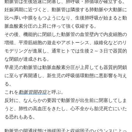
動脈管は生後急速に閉塞し、肺呼吸・肺循環が確立する。
妊娠満期に近づくと、動脈管は隣接する肺動脈や大動脈に
比べ厚い中膜をもつようになり、生後肺呼吸が始まると動
脈血酸素分圧の上昇に伴って強く収縮する。
その後、機能的に閉鎖した動脈管の血管壁内で内皮細胞の
増殖、平滑筋細胞の遊走やアポトーシス、線維化などのリ
モデリングが進展し、通常ヒトでは生後２～３日で器質的
な閉鎖が達成される。
早産児の動脈管は動脈血酸素分圧が上昇しても器質的閉鎖
に至らず再開通し、新生児の呼吸循環動態に悪影響を与え
る。
これを
動脈管開存症
と呼ぶ。
反対に、なんらかの要因で動脈管が出生前に閉塞してしま
うと、肺性の高血圧をきたし、心不全から胎児死亡にいた
る恐れもある。
動脈管の開通状態は弛緩因子と収縮因子のバランスによっ