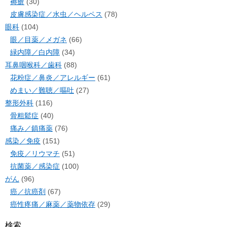
褥瘡
(30)
皮膚感染症／水虫／ヘルペス
(78)
眼科
(104)
眼／目薬／メガネ
(66)
緑内障／白内障
(34)
耳鼻咽喉科／歯科
(88)
花粉症／鼻炎／アレルギー
(61)
めまい／難聴／嘔吐
(27)
整形外科
(116)
骨粗鬆症
(40)
痛み／鎮痛薬
(76)
感染／免疫
(151)
免疫／リウマチ
(51)
抗菌薬／感染症
(100)
がん
(96)
癌／抗癌剤
(67)
癌性疼痛／麻薬／薬物依存
(29)
検索