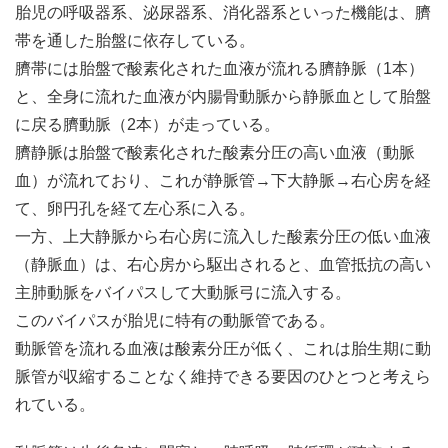
胎児の呼吸器系、泌尿器系、消化器系といった機能は、臍
帯を通した胎盤に依存している。
臍帯には胎盤で酸素化された血液が流れる臍静脈（1本）
と、全身に流れた血液が内腸骨動脈から静脈血として胎盤
に戻る臍動脈（2本）が走っている。
臍静脈は胎盤で酸素化された酸素分圧の高い血液（動脈
血）が流れており、これが静脈管→下大静脈→右心房を経
て、卵円孔を経て左心系に入る。
一方、上大静脈から右心房に流入した酸素分圧の低い血液
（静脈血）は、右心房から駆出されると、血管抵抗の高い
主肺動脈をバイパスして大動脈弓に流入する。
このバイパスが胎児に特有の動脈管である。
動脈管を流れる血液は酸素分圧が低く、これは胎生期に動
脈管が収縮することなく維持できる要因のひとつと考えら
れている。