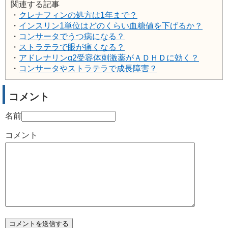
関連する記事
・
クレナフィンの処方は1年まで？
・
インスリン1単位はどのくらい血糖値を下げるか？
・
コンサータでうつ病になる？
・
ストラテラで眼が痛くなる？
・
アドレナリンα2受容体刺激薬がＡＤＨＤに効く？
・
コンサータやストラテラで成長障害？
コメント
名前
コメント