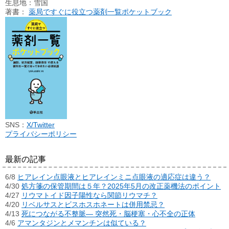
生息地：雪国
著書：
薬局ですぐに役立つ薬剤一覧ポケットブック
SNS：
X/Twitter
プライバシーポリシー
最新の記事
6/8
ヒアレイン点眼液とヒアレインミニ点眼液の適応症は違う？
4/30
処方箋の保管期間は５年？2025年5月の改正薬機法のポイント
4/27
リウマトイド因子陽性なら関節リウマチ？
4/20
リベルサスとビスホスホネートは併用禁忌？
4/13
死につながる不整脈― 突然死・脳梗塞・心不全の正体
4/6
アマンタジンとメマンチンは似ている？