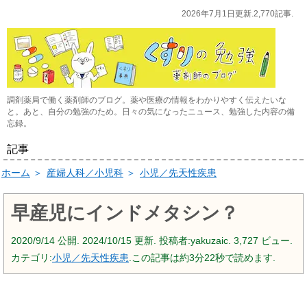
2026年7月1日更新.2,770記事.
調剤薬局で働く薬剤師のブログ。薬や医療の情報をわかりやすく伝えたいな
と。あと、自分の勉強のため。日々の気になったニュース、勉強した内容の備
忘録。
記事
ホーム
＞
産婦人科／小児科
＞
小児／先天性疾患
早産児にインドメタシン？
2020/9/14
公開.
2024/10/15
更新. 投稿者:
yakuzaic.
3,727 ビュー.
カテゴリ:
小児／先天性疾患
.この記事は約3分22秒で読めます.