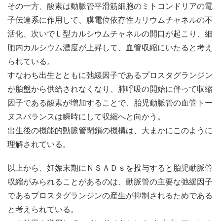
その一方、酸素は動脈管平滑筋細胞のミトコンドリアの電
子伝達系に作用して、膜電位依存性カリウムチャネルの不
活化、次いでＬ型カルシウムチャネルの開口が起こり、細
胞内カルシウム濃度が上昇して、血管収縮にいたると考え
られている。
すなわち出生とともに弛緩因子であるプロスタグランジン
が胎盤から供給されなくなり、肺呼吸の開始に伴って収縮
因子である酸素が増加することで、胎児動脈管の血管トー
ヌスバランスは瞬時にして収縮へと向かう。
出生後の機能的動脈管閉鎖の機構は、大まかにこのように
理解されている。
以上から、妊娠末期にＮＳＡＤｓを投与すると胎児動脈管
収縮がみられることがあるのは、動脈管の主要な弛緩因子
であるプロスタグランジンの産生が抑制されるためである
と考えられている。