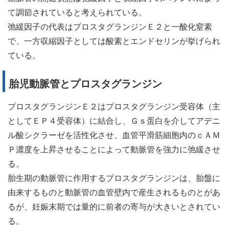
て調節されていると考えられている。
弛緩因子の代表はプロスタグランジンＥ２と一酸化窒素
で、一方収縮因子としては酸素とエンドセリンが挙げられ
ている。
胎児動脈管とプロスタグランジン
プロスタグランジンＥ２はプロスタグランジン受容体（主
としてＥＰ４受容体）に結合し、Ｇｓ蛋白を介してアデニ
ル酸シクラーゼを活性化させ、血管平滑筋細胞内のｃＡＭ
Ｐ濃度を上昇させることによって動脈管を強力に弛緩させ
る。
胎生期の動脈管に作用するプロスタグランジンは、胎盤に
由来するものと動脈管の血管壁内で産生されるものとがあ
るが、妊娠末期では量的に前者の寄与が大きいとされてい
る。