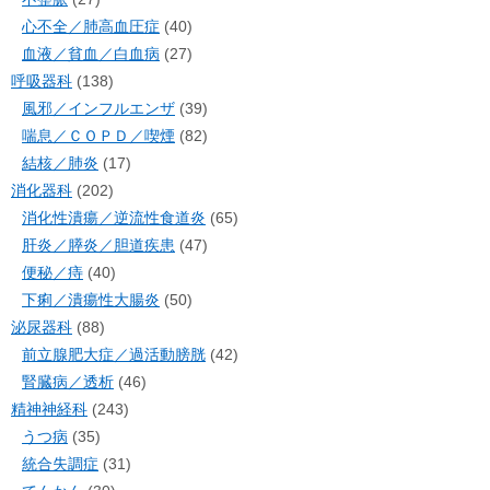
心不全／肺高血圧症
(40)
血液／貧血／白血病
(27)
呼吸器科
(138)
風邪／インフルエンザ
(39)
喘息／ＣＯＰＤ／喫煙
(82)
結核／肺炎
(17)
消化器科
(202)
消化性潰瘍／逆流性食道炎
(65)
肝炎／膵炎／胆道疾患
(47)
便秘／痔
(40)
下痢／潰瘍性大腸炎
(50)
泌尿器科
(88)
前立腺肥大症／過活動膀胱
(42)
腎臓病／透析
(46)
精神神経科
(243)
うつ病
(35)
統合失調症
(31)