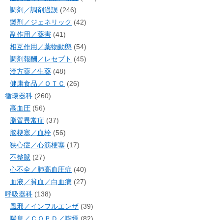
調剤／調剤過誤
(246)
製剤／ジェネリック
(42)
副作用／薬害
(41)
相互作用／薬物動態
(54)
調剤報酬／レセプト
(45)
漢方薬／生薬
(48)
健康食品／ＯＴＣ
(26)
循環器科
(260)
高血圧
(56)
脂質異常症
(37)
脳梗塞／血栓
(56)
狭心症／心筋梗塞
(17)
不整脈
(27)
心不全／肺高血圧症
(40)
血液／貧血／白血病
(27)
呼吸器科
(138)
風邪／インフルエンザ
(39)
喘息／ＣＯＰＤ／喫煙
(82)