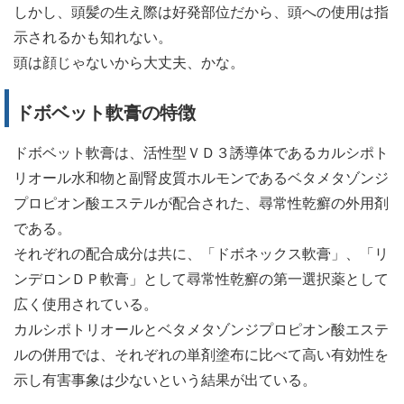
しかし、頭髪の生え際は好発部位だから、頭への使用は指
示されるかも知れない。
頭は顔じゃないから大丈夫、かな。
ドボベット軟膏の特徴
ドボベット軟膏は、活性型ＶＤ３誘導体であるカルシポト
リオール水和物と副腎皮質ホルモンであるベタメタゾンジ
プロピオン酸エステルが配合された、尋常性乾癬の外用剤
である。
それぞれの配合成分は共に、「ドボネックス軟膏」、「リ
ンデロンＤＰ軟膏」として尋常性乾癬の第一選択薬として
広く使用されている。
カルシポトリオールとベタメタゾンジプロピオン酸エステ
ルの併用では、それぞれの単剤塗布に比べて高い有効性を
示し有害事象は少ないという結果が出ている。