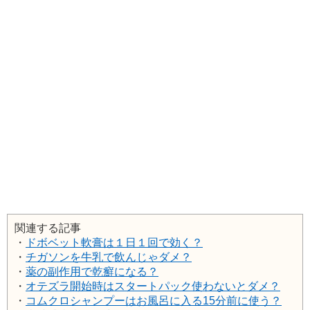
関連する記事
・
ドボベット軟膏は１日１回で効く？
・
チガソンを牛乳で飲んじゃダメ？
・
薬の副作用で乾癬になる？
・
オテズラ開始時はスタートパック使わないとダメ？
・
コムクロシャンプーはお風呂に入る15分前に使う？