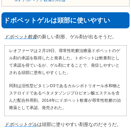
ドボベットゲルは頭部に使いやすい
ドボベット軟膏
の新しい剤形、ゲル剤が出るそうだ。
レオファーマは２月19日、尋常性乾癬治療薬ドボベットのゲ
ル剤の承認を取得したと発表した。トボベットは軟膏剤とし
て承認を得ているが、ゲル剤にすることで、発症しやすいと
される頭部に塗布しやすくした。
同剤は活性型ビタミンD3であるカルシポトリオール水和物と
ステロイドであるベタメタゾンジプロピオン酸エステルを含
んだ配合外用剤。2014年にドボベット軟膏が尋常性乾癬の治
療薬として承認、発売された。
ドボベットゲル
は頭部に塗りやすい剤形なのだそうだ。