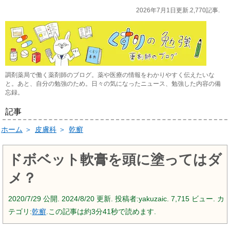
2026年7月1日更新.2,770記事.
調剤薬局で働く薬剤師のブログ。薬や医療の情報をわかりやすく伝えたいな
と。あと、自分の勉強のため。日々の気になったニュース、勉強した内容の備
忘録。
記事
ホーム
＞
皮膚科
＞
乾癬
ドボベット軟膏を頭に塗ってはダ
メ？
2020/7/29
公開.
2024/8/20
更新. 投稿者:
yakuzaic.
7,715 ビュー. カ
テゴリ:
乾癬
.この記事は約3分41秒で読めます.