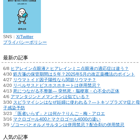
SNS：
X/Twitter
プライバシーポリシー
最新の記事
6/8
ヒアレイン点眼液とヒアレインミニ点眼液の適応症は違う？
4/30
処方箋の保管期間は５年？2025年5月の改正薬機法のポイント
4/27
リウマトイド因子陽性なら関節リウマチ？
4/20
リベルサスとビスホスホネートは併用禁忌？
4/13
死につながる不整脈― 突然死・脳梗塞・心不全の正体
4/6
アマンタジンとメマンチンは似ている？
3/30
スピラマイシンはなぜ妊婦に使われる？―トキソプラズマ症と母
子感染予防
3/23
「医者いらず」とは何か？りんご・梅・アロエ
3/16
マクロゴール400とマクロゴール4000の違い
3/9
ゾコーバとオルメサルタンは併用禁忌？配合剤の併用禁忌
人気の記事