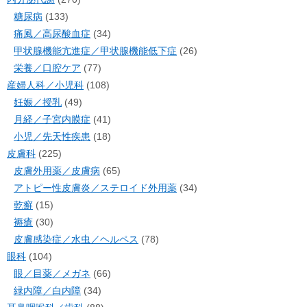
糖尿病
(133)
痛風／高尿酸血症
(34)
甲状腺機能亢進症／甲状腺機能低下症
(26)
栄養／口腔ケア
(77)
産婦人科／小児科
(108)
妊娠／授乳
(49)
月経／子宮内膜症
(41)
小児／先天性疾患
(18)
皮膚科
(225)
皮膚外用薬／皮膚病
(65)
アトピー性皮膚炎／ステロイド外用薬
(34)
乾癬
(15)
褥瘡
(30)
皮膚感染症／水虫／ヘルペス
(78)
眼科
(104)
眼／目薬／メガネ
(66)
緑内障／白内障
(34)