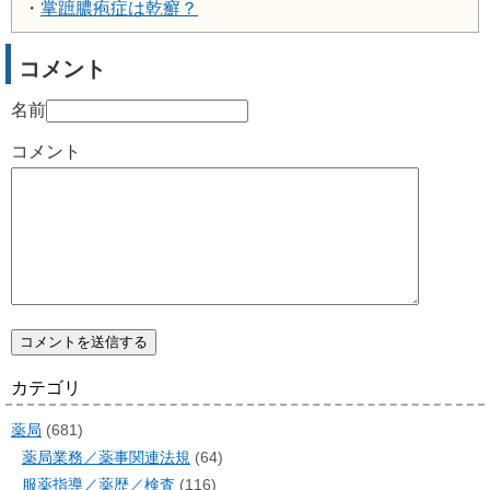
・
掌蹠膿疱症は乾癬？
コメント
名前
コメント
カテゴリ
薬局
(681)
薬局業務／薬事関連法規
(64)
服薬指導／薬歴／検査
(116)