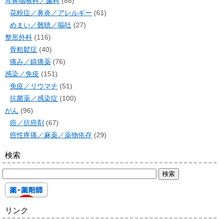
耳鼻咽喉科／歯科
(88)
花粉症／鼻炎／アレルギー
(61)
めまい／難聴／嘔吐
(27)
整形外科
(116)
骨粗鬆症
(40)
痛み／鎮痛薬
(76)
感染／免疫
(151)
免疫／リウマチ
(51)
抗菌薬／感染症
(100)
がん
(96)
癌／抗癌剤
(67)
癌性疼痛／麻薬／薬物依存
(29)
検索
リンク