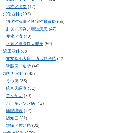
結核／肺炎
(17)
消化器科
(202)
消化性潰瘍／逆流性食道炎
(65)
肝炎／膵炎／胆道疾患
(47)
便秘／痔
(40)
下痢／潰瘍性大腸炎
(50)
泌尿器科
(88)
前立腺肥大症／過活動膀胱
(42)
腎臓病／透析
(46)
精神神経科
(243)
うつ病
(35)
統合失調症
(31)
てんかん
(30)
パーキンソン病
(42)
睡眠障害
(52)
認知症
(21)
頭痛／片頭痛
(32)
内分泌代謝
(270)