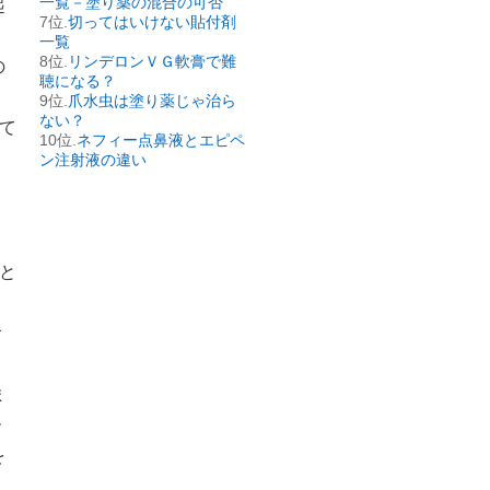
一覧－塗り薬の混合の可否
起
切ってはいけない貼付剤
一覧
リンデロンＶＧ軟膏で難
の
聴になる？
爪水虫は塗り薬じゃ治ら
ない？
て
ネフィー点鼻液とエピペ
ン注射液の違い
バと
食
ま
ー
を