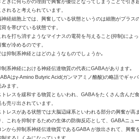
きときに何らかの理由で興奮が優位となってしまうことで引き
こされると考えられています。
脳神経細胞上では、興奮している状態というのは細胞がプラス
電荷を帯びている状態です。
これを打ち消すようなマイナスの電荷を与えること(抑制)によっ
興奮が冷めるのです。
では抑制系神経とはどのようなものでしょうか｡
抑制系神経における神経伝達物質の代表にGABAがあります｡
GABAはγ-Amino Butyric Acid(ガンマアミノ酪酸)の略語でギャ
読みます。
ストレスを緩和する物質ともいわれ、GABAをたくさん含んだ
品も売り出されています。
ストレスがある状態では大脳辺縁系といわれる部分の興奮が高
り、これを抑制するための生体の防御反応として、GABAニュ
ロンから抑制系神経伝達物質であるGABA が放出されて、興奮
抑制するしくみになっています。