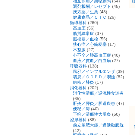
相互作用／薬物動態
(54)
調剤報酬／レセプト
(45)
漢方薬／生薬
(48)
健康食品／ＯＴＣ
(26)
循環器科
(260)
高血圧
(56)
脂質異常症
(37)
脳梗塞／血栓
(56)
狭心症／心筋梗塞
(17)
不整脈
(27)
心不全／肺高血圧症
(40)
血液／貧血／白血病
(27)
呼吸器科
(138)
風邪／インフルエンザ
(39)
喘息／ＣＯＰＤ／喫煙
(82)
結核／肺炎
(17)
消化器科
(202)
消化性潰瘍／逆流性食道炎
(65)
肝炎／膵炎／胆道疾患
(47)
便秘／痔
(40)
下痢／潰瘍性大腸炎
(50)
泌尿器科
(88)
前立腺肥大症／過活動膀胱
(42)