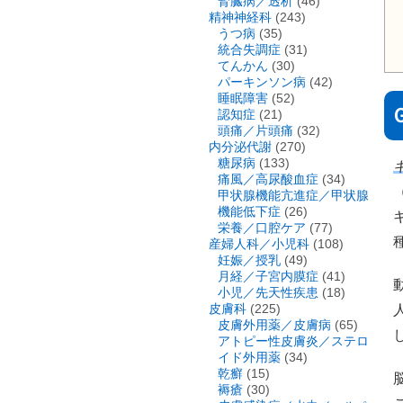
腎臓病／透析
(46)
精神神経科
(243)
うつ病
(35)
統合失調症
(31)
てんかん
(30)
パーキンソン病
(42)
睡眠障害
(52)
認知症
(21)
頭痛／片頭痛
(32)
内分泌代謝
(270)
糖尿病
(133)
痛風／高尿酸血症
(34)
（
甲状腺機能亢進症／甲状腺
機能低下症
(26)
栄養／口腔ケア
(77)
産婦人科／小児科
(108)
妊娠／授乳
(49)
月経／子宮内膜症
(41)
小児／先天性疾患
(18)
皮膚科
(225)
皮膚外用薬／皮膚病
(65)
アトピー性皮膚炎／ステロ
イド外用薬
(34)
乾癬
(15)
褥瘡
(30)