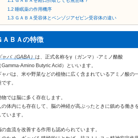
1.1
ＧＡＢＡを経口摂取しても無意味？
1.2
睡眠薬の作用機序
1.3
ＧＡＢＡ受容体とベンゾジアゼピン受容体の違い
ＧＡＢＡの特徴
ギャバ（GABA）
は、正式名称をγ（ガンマ）-アミノ酪酸
Gamma-Amino Butyric Acid）といいます。
ギャバは、米や野菜などの植物に広く含まれているアミノ酸の
種です。
動物では脳に多く存在します。
人の体内にも存在して、脳の神経が高ぶったときに鎮める働き
しています。
脳の血流を改善する作用も認められています。