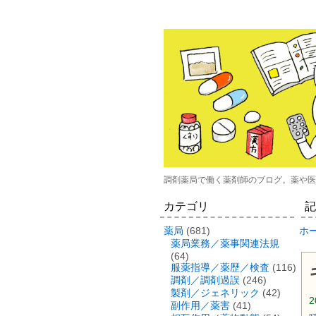
調剤薬局で働く薬剤師のブログ。薬や医
カテゴリ
記
薬局
(681)
ホ
薬局業務／薬事関連法規
(64)
服薬指導／薬歴／検査
(116)
調剤／調剤過誤
(246)
製剤／ジェネリック
(42)
2
副作用／薬害
(41)