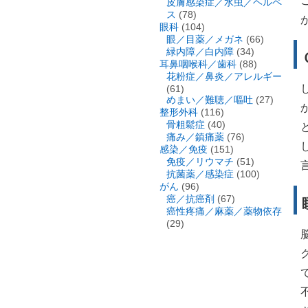
皮膚感染症／水虫／ヘルペ
ス
(78)
眼科
(104)
眼／目薬／メガネ
(66)
緑内障／白内障
(34)
耳鼻咽喉科／歯科
(88)
花粉症／鼻炎／アレルギー
(61)
めまい／難聴／嘔吐
(27)
整形外科
(116)
骨粗鬆症
(40)
痛み／鎮痛薬
(76)
感染／免疫
(151)
免疫／リウマチ
(51)
抗菌薬／感染症
(100)
がん
(96)
癌／抗癌剤
(67)
癌性疼痛／麻薬／薬物依存
(29)