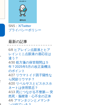
SNS：
X/Twitter
プライバシーポリシー
最新の記事
6/8
ヒアレイン点眼液とヒア
レインミニ点眼液の適応症は
一
違う？
4/30
処方箋の保管期間は５
年？2025年5月の改正薬機法
のポイント
4/27
リウマトイド因子陽性な
ら関節リウマチ？
を
4/20
リベルサスとビスホスホ
ネートは併用禁忌？
4/13
死につながる不整脈― 突
然死・脳梗塞・心不全の正体
4/6
アマンタジンとメマンチ
ンは似ている？