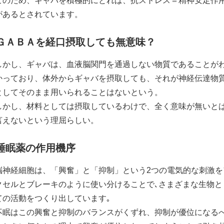
このため、ギャバを積極的にとれば、抗ストレス＝精神安定作
があるとされています。
ＧＡＢＡを経口摂取しても無意味？
しかし、ギャバは、血液脳関門を通過しない物質であることが
かっており、体外からギャバを摂取しても、それが神経伝達物
としてそのまま用いられることはないという。
しかし、材料としては摂取しているわけで、全く意味が無いと
言えないという理屈らしい。
睡眠薬の作用機序
脳神経細胞は、「興奮」と「抑制」という2つの電気的な刺激を
クセルとブレーキのように使い分けることで､さまざまな生物と
ての活動をつくり出しています｡
不眠はこの興奮と抑制のバランスがくずれ、抑制が優位になる