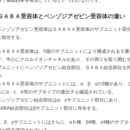
用で催眠効果を発現しているというわけなのです。
ＧＡＢＡ受容体とベンゾジアゼピン受容体の違い
ベンゾジアゼピン受容体はＧＡＢＡＡ受容体のサブユニット部
に相当する。
ＧＡＢＡＡ受容体は、5個のサブユニットにより構成される５量
で、中心にクロルイオンチャネルがあり、その周りを取り囲む
ブユニットにベンゾジアゼピン結合部位、ＧＡＢＡ結合部位を
つ。
ＧＡＢＡＡ受容体のサブユニットには、α、β、γの3種があり、
らにσ、ε、π等のサブタイプの遺伝子も確認されている。
ベンゾジアゼピン結合部位はα、γサブユニット部分にあり、
GABA結合部位はβサブユニット部分に存在する。
α、β、γサブユニットにはさらに、α６種、β4種、γ4種のサブタ