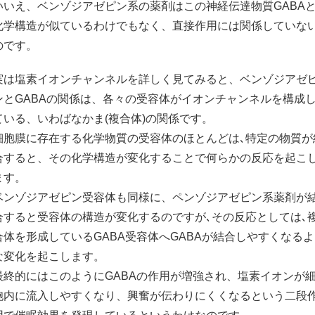
いいえ、ベンゾジアゼピン系の薬剤はこの神経伝達物質GABA
化学構造が似ているわけでもなく、直接作用には関係していな
のです。
実は塩素イオンチャンネルを詳しく見てみると、ベンゾジアゼ
ンとGABAの関係は、各々の受容体がイオンチャンネルを構成
ている、いわばなかま(複合体)の関係です。
細胞膜に存在する化学物質の受容体のほとんどは､特定の物質が
合すると、その化学構造が変化することで何らかの反応を起こ
ます。
ベンゾジアゼピン受容体も同様に、ペンゾジアゼピン系薬剤が
合すると受容体の構造が変化するのですが､その反応としては､
合体を形成しているGABA受容体へGABAが結合しやすくなる
な変化を起こします。
最終的にはこのようにGABAの作用が増強され、塩素イオンが
胞内に流入しやすくなり、興奮が伝わりにくくなるという二段