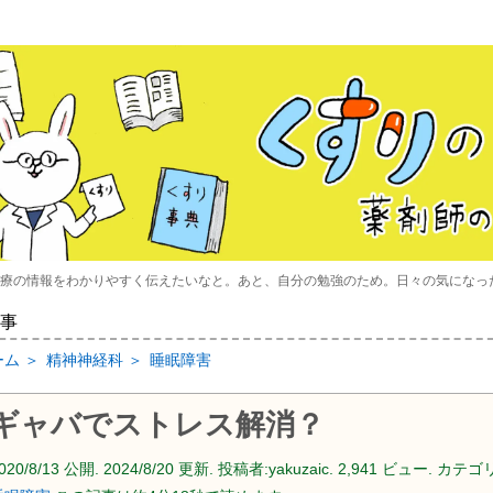
療の情報をわかりやすく伝えたいなと。あと、自分の勉強のため。日々の気になっ
事
ーム
＞
精神神経科
＞
睡眠障害
ギャバでストレス解消？
020/8/13
公開.
2024/8/20
更新. 投稿者:
yakuzaic.
2,941 ビュー. カテゴリ