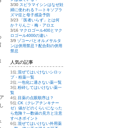
用
3/30
スピラマイシンはなぜ妊
婦に使われる？―トキソプラ
ズマ症と母子感染予防
3/23
「医者いらず」とは何
か？りんご・梅・アロエ
3/16
マクロゴール400とマク
ロゴール4000の違い
わ
3/9
ゾコーバとオルメサルタ
質
ンは併用禁忌？配合剤の併用
禁忌
は
人気の記事
混ぜてはいけないシロッ
プ・粉薬一覧
一包化に適さない薬一覧
粉砕してはいけない薬一
覧
ア
目薬の点眼順序は？
CK（クレアチンキナー
し
ゼ）値がどのくらいになった
ら危険？―数値の見方と注意
すべきポイント
べ
混ぜてはいけない外用薬