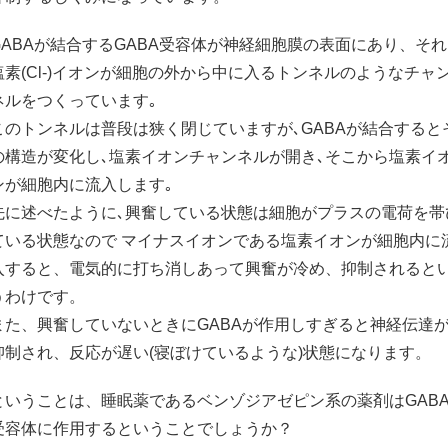
GABAが結合するGABA受容体が神経細胞膜の表面にあり、そ
塩素(Cl-)イオンが細胞の外から中に入るトンネルのようなチャ
ネルをつくっています｡
このトンネルは普段は狭く閉じていますが､GABAが結合すると
の構造が変化し､塩素イオンチャンネルが開き､そこから塩素イ
ンが細胞内に流入します｡
先に述べたように､興奮している状態は細胞がプラスの電荷を帯
ている状態なので マイナスイオンである塩素イオンが細胞内に
入すると、電気的に打ち消しあって興奮が冷め、抑制されると
うわけです。
また、興奮していないときにGABAが作用しすぎると神経伝達
抑制され、反応が遅い(寝ぼけているような)状態になります。
ということは、睡眠薬であるベンゾジアゼピン系の薬剤はGAB
受容体に作用するということでしょうか？