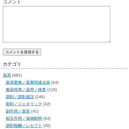
コメント
カテゴリ
薬局
(681)
薬局業務／薬事関連法規
(64)
服薬指導／薬歴／検査
(116)
調剤／調剤過誤
(246)
製剤／ジェネリック
(42)
副作用／薬害
(41)
相互作用／薬物動態
(54)
調剤報酬／レセプト
(45)