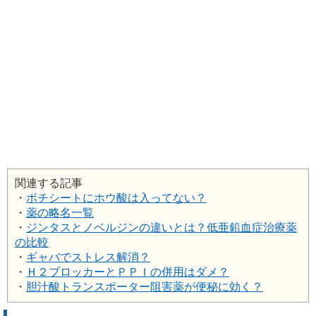
関連する記事
・
ボチシートにホウ酸は入ってない？
・
薬の略名一覧
・
ジンタスとノベルジンの違いとは？低亜鉛血症治療薬
の比較
・
ギャバでストレス解消？
・
Ｈ２ブロッカーとＰＰＩの併用はダメ？
・
胆汁酸トランスポーター阻害薬が便秘に効く？