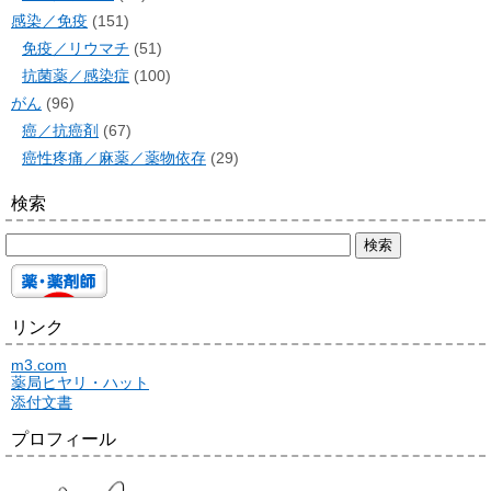
感染／免疫
(151)
免疫／リウマチ
(51)
抗菌薬／感染症
(100)
がん
(96)
癌／抗癌剤
(67)
癌性疼痛／麻薬／薬物依存
(29)
検索
リンク
m3.com
薬局ヒヤリ・ハット
添付文書
プロフィール