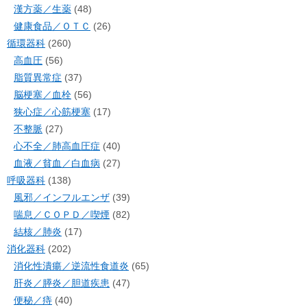
漢方薬／生薬
(48)
健康食品／ＯＴＣ
(26)
循環器科
(260)
高血圧
(56)
脂質異常症
(37)
脳梗塞／血栓
(56)
狭心症／心筋梗塞
(17)
不整脈
(27)
心不全／肺高血圧症
(40)
血液／貧血／白血病
(27)
呼吸器科
(138)
風邪／インフルエンザ
(39)
喘息／ＣＯＰＤ／喫煙
(82)
結核／肺炎
(17)
消化器科
(202)
消化性潰瘍／逆流性食道炎
(65)
肝炎／膵炎／胆道疾患
(47)
便秘／痔
(40)