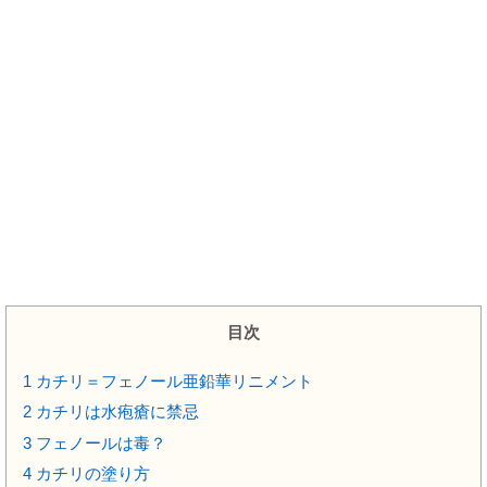
目次
1
カチリ＝フェノール亜鉛華リニメント
2
カチリは水疱瘡に禁忌
3
フェノールは毒？
4
カチリの塗り方