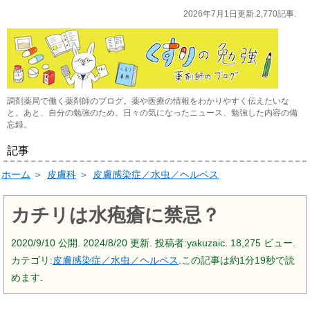
2026年7月1日更新.2,770記事.
調剤薬局で働く薬剤師のブログ。薬や医療の情報をわかりやすく伝えたいな
と。あと、自分の勉強のため。日々の気になったニュース、勉強した内容の備
忘録。
記事
ホーム
＞
皮膚科
＞
皮膚感染症／水虫／ヘルペス
カチリは水疱瘡に禁忌？
2020/9/10
公開.
2024/8/20
更新. 投稿者:
yakuzaic.
18,275 ビュー.
カテゴリ:
皮膚感染症／水虫／ヘルペス
.この記事は約1分19秒で読
めます.