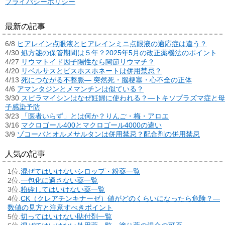
プライバシーポリシー
最新の記事
6/8
ヒアレイン点眼液とヒアレインミニ点眼液の適応症は違う？
4/30
処方箋の保管期間は５年？2025年5月の改正薬機法のポイント
4/27
リウマトイド因子陽性なら関節リウマチ？
4/20
リベルサスとビスホスホネートは併用禁忌？
4/13
死につながる不整脈― 突然死・脳梗塞・心不全の正体
4/6
アマンタジンとメマンチンは似ている？
3/30
スピラマイシンはなぜ妊婦に使われる？―トキソプラズマ症と母
子感染予防
3/23
「医者いらず」とは何か？りんご・梅・アロエ
3/16
マクロゴール400とマクロゴール4000の違い
3/9
ゾコーバとオルメサルタンは併用禁忌？配合剤の併用禁忌
人気の記事
混ぜてはいけないシロップ・粉薬一覧
一包化に適さない薬一覧
粉砕してはいけない薬一覧
CK（クレアチンキナーゼ）値がどのくらいになったら危険？―
数値の見方と注意すべきポイント
切ってはいけない貼付剤一覧