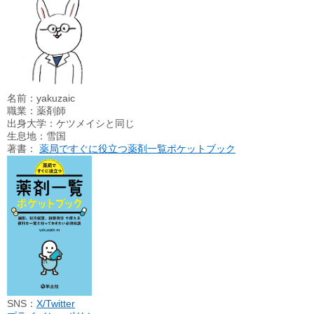
名前：yakuzaic
職業：薬剤師
出身大学：ケツメイシと同じ
生息地：雪国
著書：
薬局ですぐに役立つ薬剤一覧ポケットブック
SNS：
X/Twitter