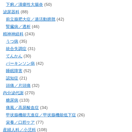
下痢／潰瘍性大腸炎
(50)
泌尿器科
(88)
前立腺肥大症／過活動膀胱
(42)
腎臓病／透析
(46)
精神神経科
(243)
うつ病
(35)
統合失調症
(31)
てんかん
(30)
パーキンソン病
(42)
睡眠障害
(52)
認知症
(21)
頭痛／片頭痛
(32)
内分泌代謝
(270)
糖尿病
(133)
痛風／高尿酸血症
(34)
甲状腺機能亢進症／甲状腺機能低下症
(26)
栄養／口腔ケア
(77)
産婦人科／小児科
(108)