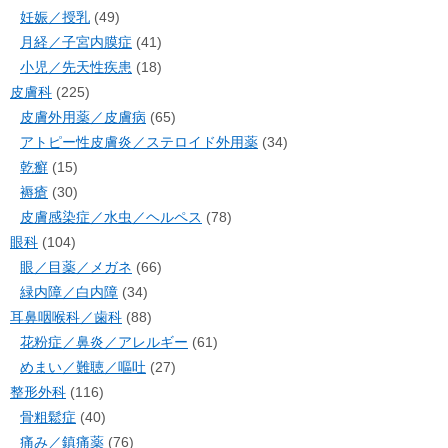
妊娠／授乳
(49)
月経／子宮内膜症
(41)
小児／先天性疾患
(18)
皮膚科
(225)
皮膚外用薬／皮膚病
(65)
アトピー性皮膚炎／ステロイド外用薬
(34)
乾癬
(15)
褥瘡
(30)
皮膚感染症／水虫／ヘルペス
(78)
眼科
(104)
眼／目薬／メガネ
(66)
緑内障／白内障
(34)
耳鼻咽喉科／歯科
(88)
花粉症／鼻炎／アレルギー
(61)
めまい／難聴／嘔吐
(27)
整形外科
(116)
骨粗鬆症
(40)
痛み／鎮痛薬
(76)