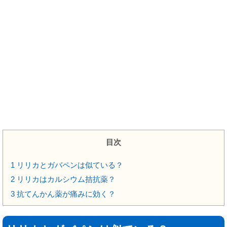
目次
1
リリカとガバペンは似ている？
2
リリカはカルシウム拮抗薬？
3
抗てんかん薬が痛みに効く？