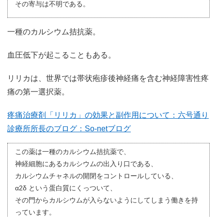
その寄与は不明である。
一種のカルシウム拮抗薬。
血圧低下が起こることもある。
リリカは、世界では帯状疱疹後神経痛を含む神経障害性疼
痛の第一選択薬。
疼痛治療剤「リリカ」の効果と副作用について：六号通り
診療所所長のブログ：So-netブログ
この薬は一種のカルシウム拮抗薬で、
神経細胞にあるカルシウムの出入り口である、
カルシウムチャネルの開閉をコントロールしている、
α2δ という蛋白質にくっついて、
その門からカルシウムが入らないようにしてしまう働きを持
っています。