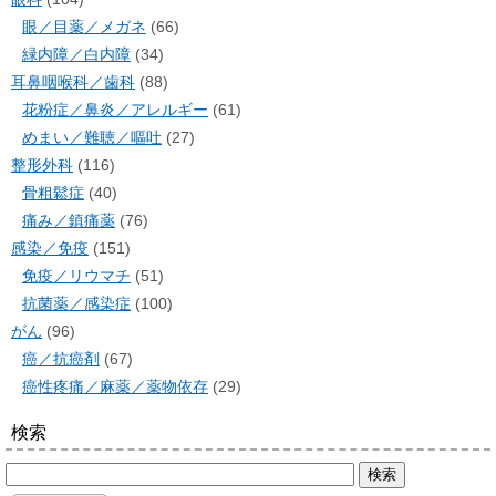
眼／目薬／メガネ
(66)
緑内障／白内障
(34)
耳鼻咽喉科／歯科
(88)
花粉症／鼻炎／アレルギー
(61)
めまい／難聴／嘔吐
(27)
整形外科
(116)
骨粗鬆症
(40)
痛み／鎮痛薬
(76)
感染／免疫
(151)
免疫／リウマチ
(51)
抗菌薬／感染症
(100)
がん
(96)
癌／抗癌剤
(67)
癌性疼痛／麻薬／薬物依存
(29)
検索