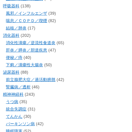
呼吸器科
(138)
風邪／インフルエンザ
(39)
喘息／ＣＯＰＤ／喫煙
(82)
結核／肺炎
(17)
消化器科
(202)
消化性潰瘍／逆流性食道炎
(65)
肝炎／膵炎／胆道疾患
(47)
便秘／痔
(40)
下痢／潰瘍性大腸炎
(50)
泌尿器科
(88)
前立腺肥大症／過活動膀胱
(42)
腎臓病／透析
(46)
精神神経科
(243)
うつ病
(35)
統合失調症
(31)
てんかん
(30)
パーキンソン病
(42)
睡眠障害
(52)