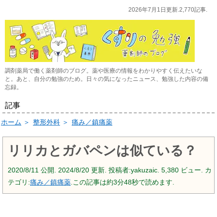
2026年7月1日更新.2,770記事.
調剤薬局で働く薬剤師のブログ。薬や医療の情報をわかりやすく伝えたいな
と。あと、自分の勉強のため。日々の気になったニュース、勉強した内容の備
忘録。
記事
ホーム
＞
整形外科
＞
痛み／鎮痛薬
リリカとガバペンは似ている？
2020/8/11
公開.
2024/8/20
更新. 投稿者:
yakuzaic.
5,380 ビュー. カ
テゴリ:
痛み／鎮痛薬
.この記事は約3分48秒で読めます.