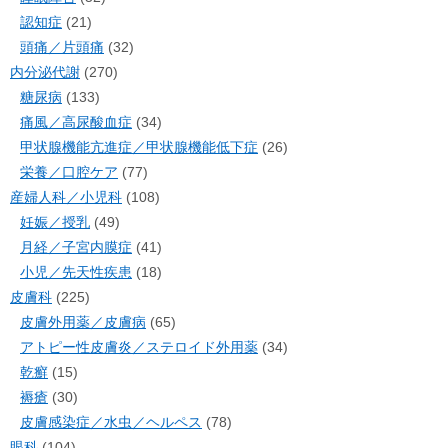
認知症
(21)
頭痛／片頭痛
(32)
内分泌代謝
(270)
糖尿病
(133)
痛風／高尿酸血症
(34)
甲状腺機能亢進症／甲状腺機能低下症
(26)
栄養／口腔ケア
(77)
産婦人科／小児科
(108)
妊娠／授乳
(49)
月経／子宮内膜症
(41)
小児／先天性疾患
(18)
皮膚科
(225)
皮膚外用薬／皮膚病
(65)
アトピー性皮膚炎／ステロイド外用薬
(34)
乾癬
(15)
褥瘡
(30)
皮膚感染症／水虫／ヘルペス
(78)
眼科
(104)