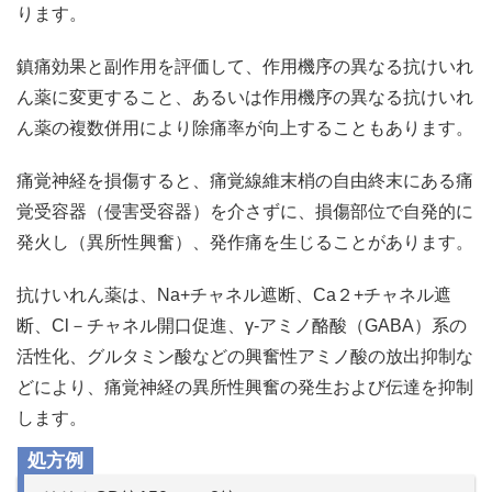
ります。
鎮痛効果と副作用を評価して、作用機序の異なる抗けいれ
ん薬に変更すること、あるいは作用機序の異なる抗けいれ
ん薬の複数併用により除痛率が向上することもあります。
痛覚神経を損傷すると、痛覚線維末梢の自由終末にある痛
覚受容器（侵害受容器）を介さずに、損傷部位で自発的に
発火し（異所性興奮）、発作痛を生じることがあります。
抗けいれん薬は、Na+チャネル遮断、Ca２+チャネル遮
断、Cl－チャネル開口促進、γ-アミノ酪酸（GABA）系の
活性化、グルタミン酸などの興奮性アミノ酸の放出抑制な
どにより、痛覚神経の異所性興奮の発生および伝達を抑制
します。
処方例