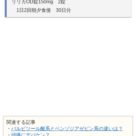
リリカOD錠150mg 2錠
1日2回朝夕食後 30日分
関連する記事
・
バルビツール酸系とベンゾジアゼピン系の違いは？
・
頭痛にデパケン？