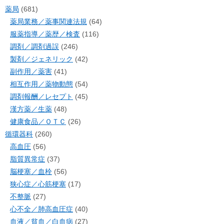
薬局
(681)
薬局業務／薬事関連法規
(64)
服薬指導／薬歴／検査
(116)
調剤／調剤過誤
(246)
製剤／ジェネリック
(42)
副作用／薬害
(41)
相互作用／薬物動態
(54)
調剤報酬／レセプト
(45)
漢方薬／生薬
(48)
健康食品／ＯＴＣ
(26)
循環器科
(260)
高血圧
(56)
脂質異常症
(37)
脳梗塞／血栓
(56)
狭心症／心筋梗塞
(17)
不整脈
(27)
心不全／肺高血圧症
(40)
血液／貧血／白血病
(27)