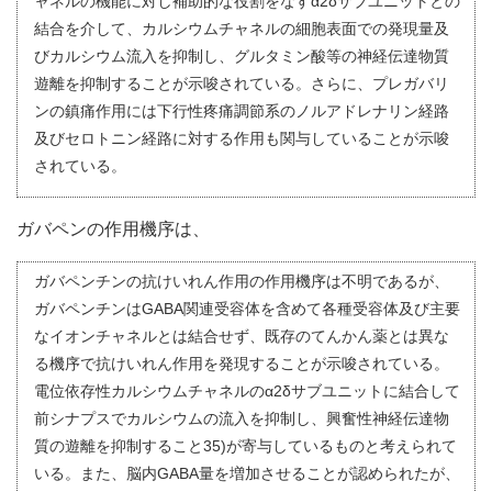
ャネルの機能に対し補助的な役割をなすα2δサブユニットとの
結合を介して、カルシウムチャネルの細胞表面での発現量及
びカルシウム流入を抑制し、グルタミン酸等の神経伝達物質
遊離を抑制することが示唆されている。さらに、プレガバリ
ンの鎮痛作用には下行性疼痛調節系のノルアドレナリン経路
及びセロトニン経路に対する作用も関与していることが示唆
されている。
ガバペンの作用機序は、
ガバペンチンの抗けいれん作用の作用機序は不明であるが、
ガバペンチンはGABA関連受容体を含めて各種受容体及び主要
なイオンチャネルとは結合せず、既存のてんかん薬とは異な
る機序で抗けいれん作用を発現することが示唆されている。
電位依存性カルシウムチャネルのα2δサブユニットに結合して
前シナプスでカルシウムの流入を抑制し、興奮性神経伝達物
質の遊離を抑制すること35)が寄与しているものと考えられて
いる。また、脳内GABA量を増加させることが認められたが、