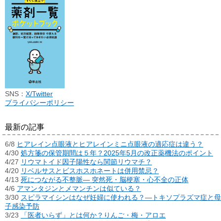
SNS：
X/Twitter
プライバシーポリシー
最新の記事
6/8
ヒアレイン点眼液とヒアレインミニ点眼液の適応症は違う？
4/30
処方箋の保管期間は５年？2025年5月の改正薬機法のポイント
4/27
リウマトイド因子陽性なら関節リウマチ？
4/20
リベルサスとビスホスホネートは併用禁忌？
4/13
死につながる不整脈― 突然死・脳梗塞・心不全の正体
4/6
アマンタジンとメマンチンは似ている？
3/30
スピラマイシンはなぜ妊婦に使われる？―トキソプラズマ症と母
子感染予防
3/23
「医者いらず」とは何か？りんご・梅・アロエ