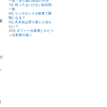
一覧－塗り薬の混合の可否
切ってはいけない貼付剤
一覧
リンデロンＶＧ軟膏で難
聴になる？
紫
爪水虫は塗り薬じゃ治ら
ない？
ネフィー点鼻液とエピペ
ン注射液の違い
で
で
察