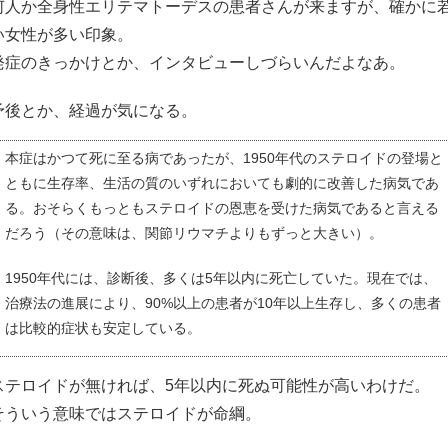
何人か全身性エリテマトーデスの患者さんが来ますが、確かに
い女性が多い印象。
発症のきっかけとか、インタビューしづらいんだよなあ。
予後とか、経過が気になる。
本症はかつて死に至る病であったが、1950年代のステロイドの登場と
ともに生存率、生活の質のいずれにおいても劇的に改善した病気であ
る。おそらくもっともステロイドの恩恵を受けた病気であると言える
だろう（その意味は、関節リウマチよりもずっと大きい）。
1950年代には、診断後、多くは5年以内に死亡していた。現在では、
治療法の進展により、90%以上の患者が10年以上生存し、多くの患者
は比較的症状も安定している。
ステロイドが無ければ、5年以内に死ぬ可能性が高いわけだ。
そういう意味ではステロイドが命綱。