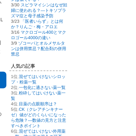
い
3/30
スピラマイシンはなぜ妊
婦に使われる？―トキソプラ
ズマ症と母子感染予防
ＳＬ
3/23
「医者いらず」とは何
か？りんご・梅・アロエ
3/16
マクロゴール400とマク
ロゴール4000の違い
引
3/9
ゾコーバとオルメサルタ
ンは併用禁忌？配合剤の併用
と
禁忌
人気の記事
混ぜてはいけないシロッ
プ・粉薬一覧
一包化に適さない薬一覧
粉砕してはいけない薬一
、
覧
目薬の点眼順序は？
CK（クレアチンキナー
の
ゼ）値がどのくらいになった
ら危険？―数値の見方と注意
すべきポイント
混ぜてはいけない外用薬