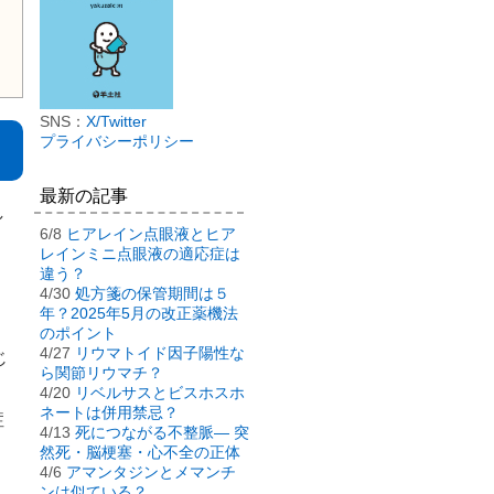
SNS：
X/Twitter
プライバシーポリシー
最新の記事
し
6/8
ヒアレイン点眼液とヒア
レインミニ点眼液の適応症は
違う？
4/30
処方箋の保管期間は５
年？2025年5月の改正薬機法
のポイント
4/27
リウマトイド因子陽性な
じ
ら関節リウマチ？
4/20
リベルサスとビスホスホ
ネートは併用禁忌？
症
4/13
死につながる不整脈― 突
然死・脳梗塞・心不全の正体
4/6
アマンタジンとメマンチ
ンは似ている？