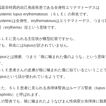
臓器非特異的自己免疫疾患である全身性エリテマトーデスは
ystemic lupus erythematosus （ＳＬＥ）の和名です。
systemicは全身性、erythematosusはエリテマトーデス、つまり
斑（erythema）症という意味です。
ＳＬＥに見られる主症状が蝶型紅斑ですから。
でも、和名にはlupusが訳されていません。
lupusとは狼瘡、つまり「狼に噛まれた傷のような」という意味
す。
ＳＬＥ患者さんの皮膚が狼に噛まれた傷に似ているということ
lupusという語が使われているようです。
また、ＳＬＥ患者に見られる糸球体腎炎はループス腎炎（lupus
nephritis）と呼ばれます。
この腎炎でも、狼に噛まれたようなびまん性病変が糸球体に観