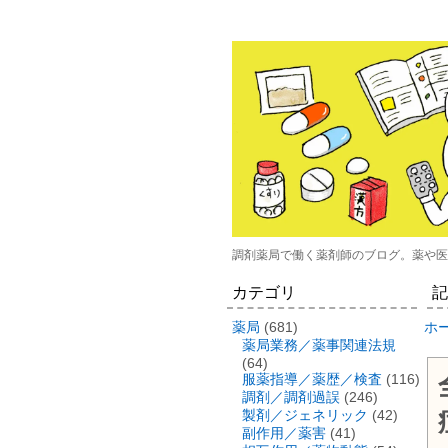
調剤薬局で働く薬剤師のブログ。薬や医
カテゴリ
記
薬局
(681)
ホ
薬局業務／薬事関連法規
(64)
服薬指導／薬歴／検査
(116)
調剤／調剤過誤
(246)
製剤／ジェネリック
(42)
副作用／薬害
(41)