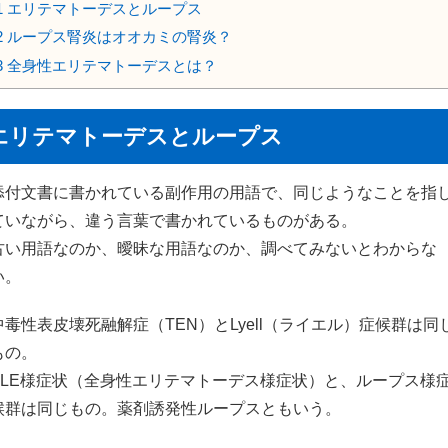
1
エリテマトーデスとループス
2
ループス腎炎はオオカミの腎炎？
3
全身性エリテマトーデスとは？
エリテマトーデスとループス
添付文書に書かれている副作用の用語で、同じようなことを指
ていながら、違う言葉で書かれているものがある。
古い用語なのか、曖昧な用語なのか、調べてみないとわからな
い。
中毒性表皮壊死融解症（TEN）とLyell（ライエル）症候群は同
もの。
SLE様症状（全身性エリテマトーデス様症状）と、ループス様
候群は同じもの。薬剤誘発性ループスともいう。