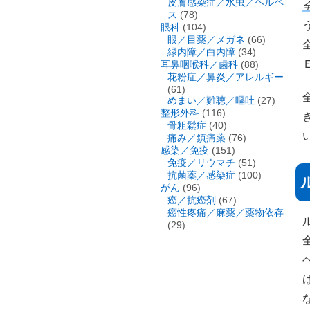
皮膚感染症／水虫／ヘルペ
ス
(78)
眼科
(104)
眼／目薬／メガネ
(66)
全
緑内障／白内障
(34)
耳鼻咽喉科／歯科
(88)
花粉症／鼻炎／アレルギー
(61)
めまい／難聴／嘔吐
(27)
整形外科
(116)
骨粗鬆症
(40)
痛み／鎮痛薬
(76)
感染／免疫
(151)
免疫／リウマチ
(51)
抗菌薬／感染症
(100)
がん
(96)
癌／抗癌剤
(67)
癌性疼痛／麻薬／薬物依存
(29)