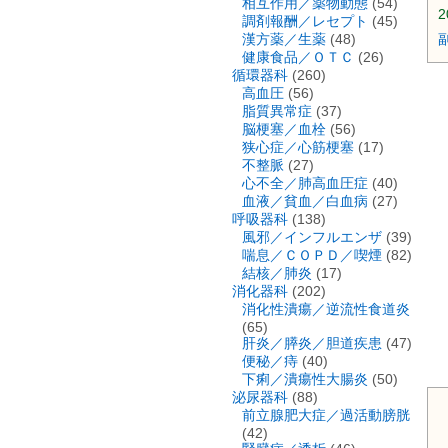
相互作用／薬物動態
(54)
2
調剤報酬／レセプト
(45)
漢方薬／生薬
(48)
健康食品／ＯＴＣ
(26)
循環器科
(260)
高血圧
(56)
脂質異常症
(37)
脳梗塞／血栓
(56)
狭心症／心筋梗塞
(17)
不整脈
(27)
心不全／肺高血圧症
(40)
血液／貧血／白血病
(27)
呼吸器科
(138)
風邪／インフルエンザ
(39)
喘息／ＣＯＰＤ／喫煙
(82)
結核／肺炎
(17)
消化器科
(202)
消化性潰瘍／逆流性食道炎
(65)
肝炎／膵炎／胆道疾患
(47)
便秘／痔
(40)
下痢／潰瘍性大腸炎
(50)
泌尿器科
(88)
前立腺肥大症／過活動膀胱
(42)