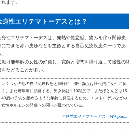
されます。
全身性エリテマトーデスとは？
全身性エリテマトーデスは、発熱や倦怠感、痛みを伴う関節炎
頬にできる赤い皮疹などを主徴とする自己免疫疾患の一つであ
る。
妊娠可能年齢の女性の好発し、寛解と増悪を繰り返して慢性の
過をたどることが多い。
いくつかの他の自己免疫疾患と同様に、発生頻度は圧倒的に女性に多
く、また若年層に頻発する。男女比は1:10程度で、またほとんどは15-
40歳の子供を産めるような年齢に発症するため、エストロゲンなどの
女性ホルモンの発症への関与が疑われている。
全身性エリテマトーデス – Wikipedia