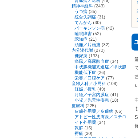
腎臓病／透析
(46)
精神神経科
(243)
うつ病
(35)
統合失調症
(31)
てんかん
(30)
パーキンソン病
(42)
睡眠障害
(52)
認知症
(21)
頭痛／片頭痛
(32)
内分泌代謝
(270)
糖尿病
(133)
痛風／高尿酸血症
(34)
甲状腺機能亢進症／甲状腺
機能低下症
(26)
栄養／口腔ケア
(77)
産婦人科／小児科
(108)
妊娠／授乳
(49)
月経／子宮内膜症
(41)
小児／先天性疾患
(18)
皮膚科
(225)
皮膚外用薬／皮膚病
(65)
アトピー性皮膚炎／ステロ
イド外用薬
(34)
乾癬
(15)
褥瘡
(30)