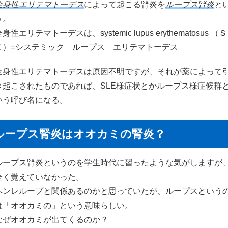
全身性エリテマトーデス
によって起こる腎炎を
ループス腎炎
と
う。
身性エリテマトーデスは、systemic lupus erythematosus （
Ｅ）=システミック ループス エリテマトーデス
全身性エリテマトーデスは原因不明ですが、それが薬によって
き起こされたものであれば、SLE様症状とかループス様症候群
いう呼び名になる。
ループス腎炎はオオカミの腎炎？
ループス腎炎というのを学生時代に習ったような気がしますが
全く覚えていなかった。
ヘンレループと関係あるのかと思っていたが、ループスという
は「オオカミの」という意味らしい。
なぜオオカミが出てくるのか？