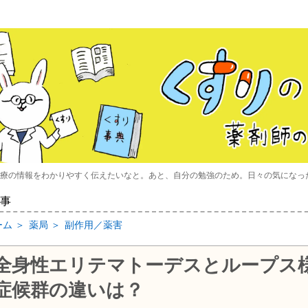
療の情報をわかりやすく伝えたいなと。あと、自分の勉強のため。日々の気になっ
事
ーム
＞
薬局
＞
副作用／薬害
全身性エリテマトーデスとループス
症候群の違いは？