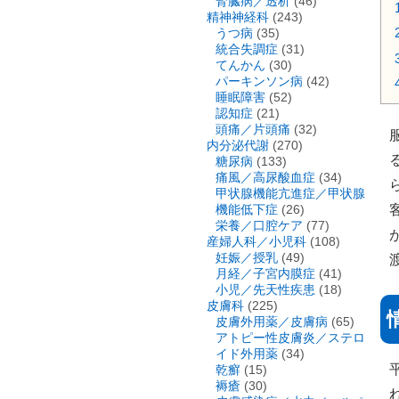
腎臓病／透析
(46)
精神神経科
(243)
うつ病
(35)
統合失調症
(31)
てんかん
(30)
パーキンソン病
(42)
睡眠障害
(52)
認知症
(21)
頭痛／片頭痛
(32)
内分泌代謝
(270)
糖尿病
(133)
痛風／高尿酸血症
(34)
甲状腺機能亢進症／甲状腺
機能低下症
(26)
栄養／口腔ケア
(77)
産婦人科／小児科
(108)
妊娠／授乳
(49)
月経／子宮内膜症
(41)
小児／先天性疾患
(18)
皮膚科
(225)
皮膚外用薬／皮膚病
(65)
アトピー性皮膚炎／ステロ
イド外用薬
(34)
乾癬
(15)
褥瘡
(30)