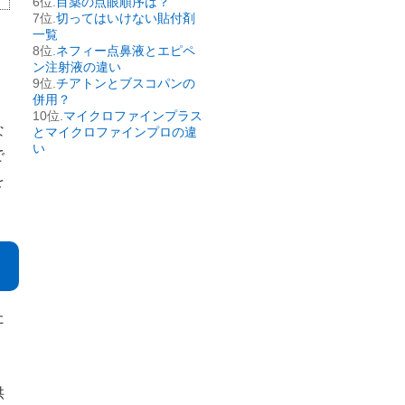
目薬の点眼順序は？
切ってはいけない貼付剤
一覧
ネフィー点鼻液とエピペ
ン注射液の違い
チアトンとブスコパンの
併用？
マイクロファインプラス
な
とマイクロファインプロの違
い
で
を
た
供