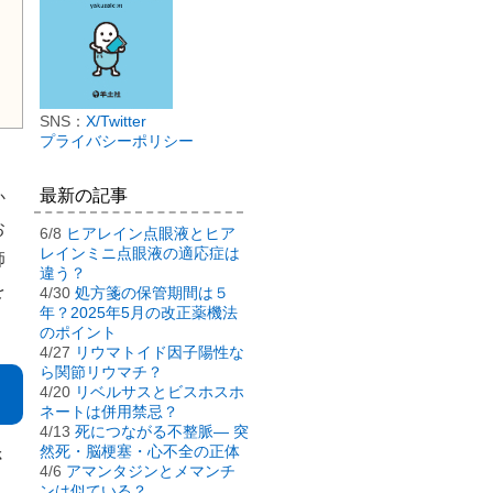
SNS：
X/Twitter
プライバシーポリシー
最新の記事
か
お
6/8
ヒアレイン点眼液とヒア
レインミニ点眼液の適応症は
師
違う？
を
4/30
処方箋の保管期間は５
年？2025年5月の改正薬機法
のポイント
4/27
リウマトイド因子陽性な
ら関節リウマチ？
4/20
リベルサスとビスホスホ
ネートは併用禁忌？
4/13
死につながる不整脈― 突
然死・脳梗塞・心不全の正体
さ
4/6
アマンタジンとメマンチ
ンは似ている？