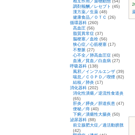
相互作用／薬物動態
(54)
2
調剤報酬／レセプト
(45)
漢方薬／生薬
(48)
健康食品／ＯＴＣ
(26)
循環器科
(260)
高血圧
(56)
脂質異常症
(37)
脳梗塞／血栓
(56)
狭心症／心筋梗塞
(17)
不整脈
(27)
心不全／肺高血圧症
(40)
血液／貧血／白血病
(27)
呼吸器科
(138)
風邪／インフルエンザ
(39)
喘息／ＣＯＰＤ／喫煙
(82)
結核／肺炎
(17)
消化器科
(202)
消化性潰瘍／逆流性食道炎
(65)
肝炎／膵炎／胆道疾患
(47)
便秘／痔
(40)
下痢／潰瘍性大腸炎
(50)
泌尿器科
(88)
前立腺肥大症／過活動膀胱
(42)