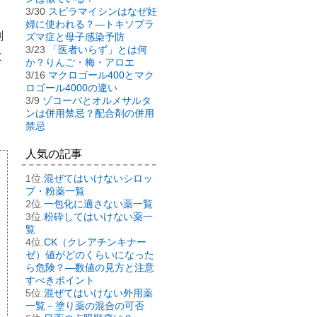
3/30
スピラマイシンはなぜ妊
、
婦に使われる？―トキソプラ
剤
ズマ症と母子感染予防
3/23
「医者いらず」とは何
と
か？りんご・梅・アロエ
3/16
マクロゴール400とマク
ロゴール4000の違い
3/9
ゾコーバとオルメサルタ
ンは併用禁忌？配合剤の併用
禁忌
人気の記事
混ぜてはいけないシロッ
プ・粉薬一覧
一包化に適さない薬一覧
粉砕してはいけない薬一
覧
CK（クレアチンキナー
ゼ）値がどのくらいになった
ら危険？―数値の見方と注意
すべきポイント
混ぜてはいけない外用薬
一覧－塗り薬の混合の可否