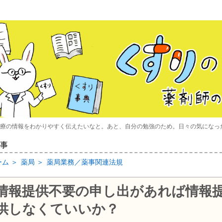
療の情報をわかりやすく伝えたいなと。あと、自分の勉強のため。日々の気になっ
事
ーム
＞
薬局
＞
薬局業務／薬事関連法規
情報提供不要の申し出があれば情報
供しなくていいか？