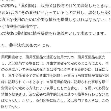
その内容は「薬剤師は、販売又は授与の目的で調剤したときは
患者又は現にその看護に当たっているものに対し、調剤した薬
の適正な使用のために必要な情報を提供しなければならない」
いう情報提供義務です。
この法律は薬剤師に情報提供を行為義務として求めています。
また、薬事法第36条の４にも、
薬局開設者は、薬局医薬品の適正な使用のため、薬局医薬品を販売
し、又は授与する場合には、厚生労働省令で定めるところにより、そ
の薬局において医薬品の販売又は授与に従事する薬剤師に、対面によ
り、厚生労働省令で定める事項を記載した書面（当該事項が電磁的記
録に記録されているときは、当該電磁的記録に記録された事項を厚生
労働省令で定める方法により表示したものを含む。）を用いて必要な
情報を提供させ、及び必要な薬学的知見に基づく指導を行わせなけれ
ばならない。ただし、薬剤師等に販売し、又は授与するときは、この
限りでない。