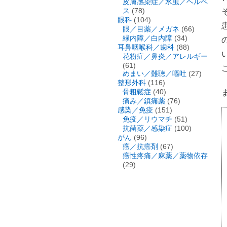
皮膚感染症／水虫／ヘルペ
ス
(78)
眼科
(104)
眼／目薬／メガネ
(66)
緑内障／白内障
(34)
耳鼻咽喉科／歯科
(88)
花粉症／鼻炎／アレルギー
(61)
めまい／難聴／嘔吐
(27)
整形外科
(116)
骨粗鬆症
(40)
痛み／鎮痛薬
(76)
感染／免疫
(151)
免疫／リウマチ
(51)
抗菌薬／感染症
(100)
がん
(96)
癌／抗癌剤
(67)
癌性疼痛／麻薬／薬物依存
(29)