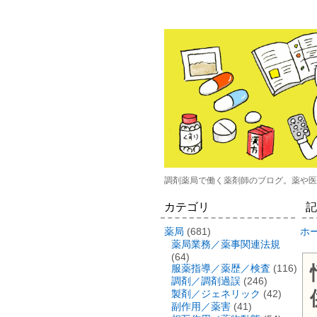
調剤薬局で働く薬剤師のブログ。薬や医
カテゴリ
記
薬局
(681)
ホ
薬局業務／薬事関連法規
(64)
服薬指導／薬歴／検査
(116)
調剤／調剤過誤
(246)
製剤／ジェネリック
(42)
副作用／薬害
(41)