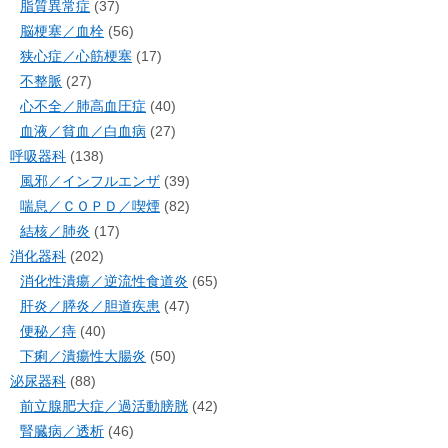
脂質異常症
(37)
脳梗塞／血栓
(56)
狭心症／心筋梗塞
(17)
不整脈
(27)
心不全／肺高血圧症
(40)
血液／貧血／白血病
(27)
呼吸器科
(138)
風邪／インフルエンザ
(39)
喘息／ＣＯＰＤ／喫煙
(82)
結核／肺炎
(17)
消化器科
(202)
消化性潰瘍／逆流性食道炎
(65)
肝炎／膵炎／胆道疾患
(47)
便秘／痔
(40)
下痢／潰瘍性大腸炎
(50)
泌尿器科
(88)
前立腺肥大症／過活動膀胱
(42)
腎臓病／透析
(46)