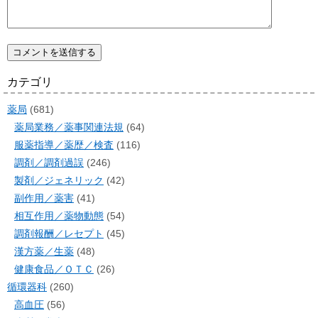
カテゴリ
薬局
(681)
薬局業務／薬事関連法規
(64)
服薬指導／薬歴／検査
(116)
調剤／調剤過誤
(246)
製剤／ジェネリック
(42)
副作用／薬害
(41)
相互作用／薬物動態
(54)
調剤報酬／レセプト
(45)
漢方薬／生薬
(48)
健康食品／ＯＴＣ
(26)
循環器科
(260)
高血圧
(56)