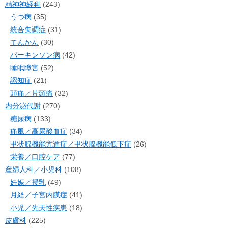
精神神経科
(243)
うつ病
(35)
統合失調症
(31)
てんかん
(30)
パーキンソン病
(42)
睡眠障害
(52)
認知症
(21)
頭痛／片頭痛
(32)
内分泌代謝
(270)
糖尿病
(133)
痛風／高尿酸血症
(34)
甲状腺機能亢進症／甲状腺機能低下症
(26)
栄養／口腔ケア
(77)
産婦人科／小児科
(108)
妊娠／授乳
(49)
月経／子宮内膜症
(41)
小児／先天性疾患
(18)
皮膚科
(225)