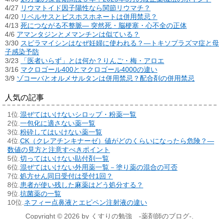
4/27
リウマトイド因子陽性なら関節リウマチ？
4/20
リベルサスとビスホスホネートは併用禁忌？
4/13
死につながる不整脈― 突然死・脳梗塞・心不全の正体
4/6
アマンタジンとメマンチンは似ている？
3/30
スピラマイシンはなぜ妊婦に使われる？―トキソプラズマ症と母
子感染予防
3/23
「医者いらず」とは何か？りんご・梅・アロエ
3/16
マクロゴール400とマクロゴール4000の違い
3/9
ゾコーバとオルメサルタンは併用禁忌？配合剤の併用禁忌
人気の記事
混ぜてはいけないシロップ・粉薬一覧
一包化に適さない薬一覧
粉砕してはいけない薬一覧
CK（クレアチンキナーゼ）値がどのくらいになったら危険？―
数値の見方と注意すべきポイント
切ってはいけない貼付剤一覧
混ぜてはいけない外用薬一覧－塗り薬の混合の可否
処方せん同日受付は受付1回？
患者が使い残した麻薬はどう処分する？
抗菌薬の一覧
ネフィー点鼻液とエピペン注射液の違い
Copyright © 2026 by くすりの勉強 -薬剤師のブログ-.