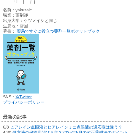
名前：yakuzaic
職業：薬剤師
出身大学：ケツメイシと同じ
生息地：雪国
著書：
薬局ですぐに役立つ薬剤一覧ポケットブック
SNS：
X/Twitter
プライバシーポリシー
最新の記事
6/8
ヒアレイン点眼液とヒアレインミニ点眼液の適応症は違う？
4/30
処方箋の保管期間は５年？2025年5月の改正薬機法のポイント