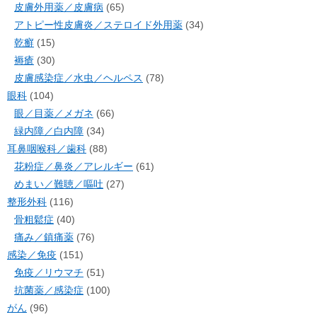
皮膚外用薬／皮膚病
(65)
アトピー性皮膚炎／ステロイド外用薬
(34)
乾癬
(15)
褥瘡
(30)
皮膚感染症／水虫／ヘルペス
(78)
眼科
(104)
眼／目薬／メガネ
(66)
緑内障／白内障
(34)
耳鼻咽喉科／歯科
(88)
花粉症／鼻炎／アレルギー
(61)
めまい／難聴／嘔吐
(27)
整形外科
(116)
骨粗鬆症
(40)
痛み／鎮痛薬
(76)
感染／免疫
(151)
免疫／リウマチ
(51)
抗菌薬／感染症
(100)
がん
(96)