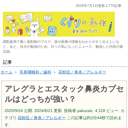
2026年7月1日更新.2,770記事.
調剤薬局で働く薬剤師のブログ。薬や医療の情報をわかりやすく伝えたいな
と。あと、自分の勉強のため。日々の気になったニュース、勉強した内容の備
忘録。
記事
ホーム
＞
耳鼻咽喉科／歯科
＞
花粉症／鼻炎／アレルギー
アレグラとエスタック鼻炎カプセ
ルはどっちが強い？
2020/9/24
公開.
2024/8/21
更新. 投稿者:
yakuzaic.
4,118 ビュー. カ
テゴリ:
花粉症／鼻炎／アレルギー
.この記事は約2分44秒で読めま
す.