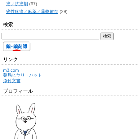
癌／抗癌剤
(67)
癌性疼痛／麻薬／薬物依存
(29)
検索
リンク
m3.com
薬局ヒヤリ・ハット
添付文書
プロフィール