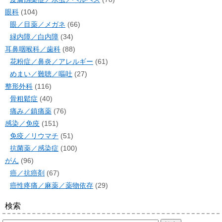
眼科
(104)
眼／目薬／メガネ
(66)
緑内障／白内障
(34)
耳鼻咽喉科／歯科
(88)
花粉症／鼻炎／アレルギー
(61)
めまい／難聴／嘔吐
(27)
整形外科
(116)
骨粗鬆症
(40)
痛み／鎮痛薬
(76)
感染／免疫
(151)
免疫／リウマチ
(51)
抗菌薬／感染症
(100)
がん
(96)
癌／抗癌剤
(67)
癌性疼痛／麻薬／薬物依存
(29)
検索