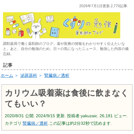
2026年7月1日更新.2,770記事.
調剤薬局で働く薬剤師のブログ。薬や医療の情報をわかりやすく伝えたいな
と。あと、自分の勉強のため。日々の気になったニュース、勉強した内容の備
忘録。
記事
ホーム
＞
泌尿器科
＞
腎臓病／透析
カリウム吸着薬は食後に飲まなく
てもいい？
2020/8/31
公開.
2024/9/15
更新. 投稿者:
yakuzaic.
26,181 ビュー.
カテゴリ:
腎臓病／透析
.この記事は約2分32秒で読めます.