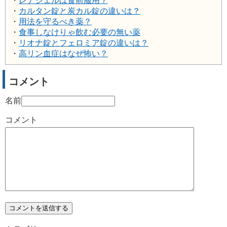
・
レナジェルは食前服用？
・
カルタン錠と炭カル錠の違いは？
・
用法を守るべき薬？
・
食事しなけりゃ飲む必要の無い薬
・
リオナ錠とフェロミア錠の違いは？
・
高リン血症はなぜ怖い？
コメント
名前
コメント