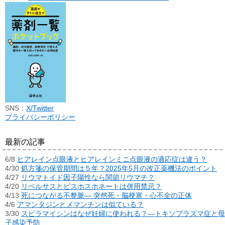
SNS：
X/Twitter
プライバシーポリシー
最新の記事
6/8
ヒアレイン点眼液とヒアレインミニ点眼液の適応症は違う？
4/30
処方箋の保管期間は５年？2025年5月の改正薬機法のポイント
4/27
リウマトイド因子陽性なら関節リウマチ？
4/20
リベルサスとビスホスホネートは併用禁忌？
4/13
死につながる不整脈― 突然死・脳梗塞・心不全の正体
4/6
アマンタジンとメマンチンは似ている？
3/30
スピラマイシンはなぜ妊婦に使われる？―トキソプラズマ症と母
子感染予防