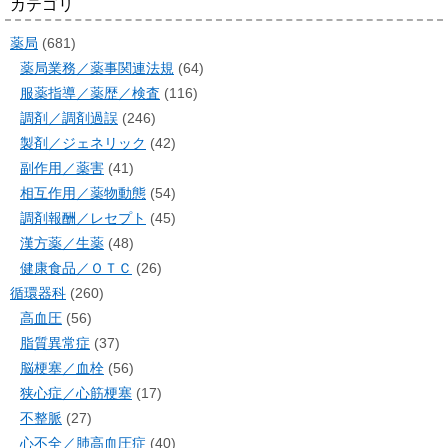
カテゴリ
薬局
(681)
薬局業務／薬事関連法規
(64)
服薬指導／薬歴／検査
(116)
調剤／調剤過誤
(246)
製剤／ジェネリック
(42)
副作用／薬害
(41)
相互作用／薬物動態
(54)
調剤報酬／レセプト
(45)
漢方薬／生薬
(48)
健康食品／ＯＴＣ
(26)
循環器科
(260)
高血圧
(56)
脂質異常症
(37)
脳梗塞／血栓
(56)
狭心症／心筋梗塞
(17)
不整脈
(27)
心不全／肺高血圧症
(40)