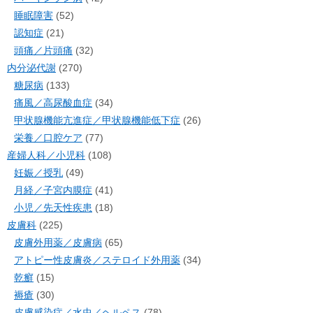
睡眠障害
(52)
認知症
(21)
頭痛／片頭痛
(32)
内分泌代謝
(270)
糖尿病
(133)
痛風／高尿酸血症
(34)
甲状腺機能亢進症／甲状腺機能低下症
(26)
栄養／口腔ケア
(77)
産婦人科／小児科
(108)
妊娠／授乳
(49)
月経／子宮内膜症
(41)
小児／先天性疾患
(18)
皮膚科
(225)
皮膚外用薬／皮膚病
(65)
アトピー性皮膚炎／ステロイド外用薬
(34)
乾癬
(15)
褥瘡
(30)
皮膚感染症／水虫／ヘルペス
(78)