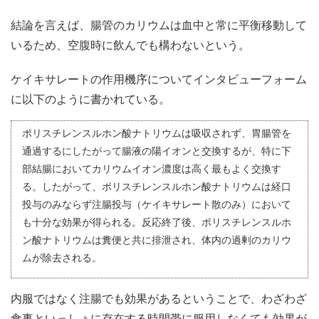
結論を言えば、腸管のカリウムは血中と常に平衡移動して
いるため、空腹時に飲んでも構わないという。
ケイキサレートの作用機序についてインタビューフォーム
に以下のように書かれている。
ポリスチレンスルホン酸ナトリウムは吸収されず、胃腸管を
通過するにしたがって腸液の陽イオンと交換するが、特に下
部結腸においてカリウムイオン濃度は高く最もよく交換す
る。したがって、ポリスチレンスルホン酸ナトリウムは経口
投与のみならず注腸投与（ケイキサレート散のみ）において
も十分な効果が得られる。反応終了後、ポリスチレンスルホ
ン酸ナトリウムは糞便と共に排泄され、体内の過剰のカリウ
ムが除去される。
内服ではなく注腸でも効果があるということで、わざわざ
食事といっしょに存在する時間帯に服用しなくても効果が