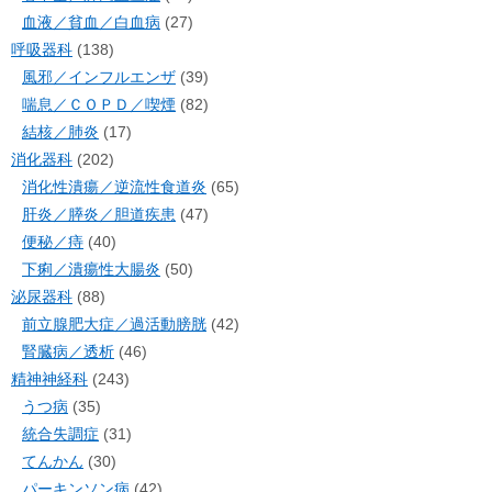
血液／貧血／白血病
(27)
呼吸器科
(138)
風邪／インフルエンザ
(39)
喘息／ＣＯＰＤ／喫煙
(82)
結核／肺炎
(17)
消化器科
(202)
消化性潰瘍／逆流性食道炎
(65)
肝炎／膵炎／胆道疾患
(47)
便秘／痔
(40)
下痢／潰瘍性大腸炎
(50)
泌尿器科
(88)
前立腺肥大症／過活動膀胱
(42)
腎臓病／透析
(46)
精神神経科
(243)
うつ病
(35)
統合失調症
(31)
てんかん
(30)
パーキンソン病
(42)