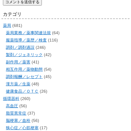
カテゴリ
薬局
(681)
薬局業務／薬事関連法規
(64)
服薬指導／薬歴／検査
(116)
調剤／調剤過誤
(246)
製剤／ジェネリック
(42)
副作用／薬害
(41)
相互作用／薬物動態
(54)
調剤報酬／レセプト
(45)
漢方薬／生薬
(48)
健康食品／ＯＴＣ
(26)
循環器科
(260)
高血圧
(56)
脂質異常症
(37)
脳梗塞／血栓
(56)
狭心症／心筋梗塞
(17)