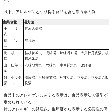
以下、アレルゲンとなり得る食品を含む漢方薬の例
生薬
食物
漢方薬
小
小麦
甘麦大棗湯
麦
胡
ゴマ
消風散
麻
桃
桃
桂枝茯苓丸、潤腸湯、疎経活血湯、大黄牡丹皮湯、桃
仁
核承気湯
山
山芋
八味地黄丸、六味丸、牛車腎気丸、啓脾湯
薬
阿
ゼラチ
温経湯、芎帰膠艾湯、炙甘草湯、猪苓湯、猪苓湯合四
膠
ン
物湯
食品中のアレルゲンに関する表示は、食品表示法で基準が
定められている。
特にアレルギーの発症数、重篤度から表示する必要性の高