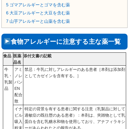
5
ゴマアレルギーとゴマを含む薬
6
大豆アレルギーと大豆を含む薬
7
山芋アレルギーと山薬を含む薬
食物アレルギーに注意する主な薬一覧
食品
医薬
添付文書の記載
品名
牛
アミ
禁忌：牛乳に対しアレルギーのある患者［本剤は添加剤
乳・
ノレ
としてカゼインを含有する。］
乳製
バン
品
EN
配合
散
イナ
特定の背景を有する患者に関する注意（乳製品に対して
ビル
過敏症の既往歴のある患者）：本剤は、夾雑物として乳
吸入
蛋白を含む乳糖水和物を使用しており、アナフィラキシ
粉末
ーがあらわれたとの報告がある。