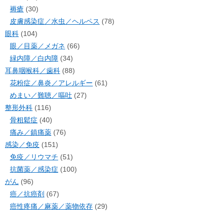
褥瘡
(30)
皮膚感染症／水虫／ヘルペス
(78)
眼科
(104)
眼／目薬／メガネ
(66)
緑内障／白内障
(34)
耳鼻咽喉科／歯科
(88)
花粉症／鼻炎／アレルギー
(61)
めまい／難聴／嘔吐
(27)
整形外科
(116)
骨粗鬆症
(40)
痛み／鎮痛薬
(76)
感染／免疫
(151)
免疫／リウマチ
(51)
抗菌薬／感染症
(100)
がん
(96)
癌／抗癌剤
(67)
癌性疼痛／麻薬／薬物依存
(29)