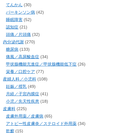
てんかん
(30)
パーキンソン病
(42)
睡眠障害
(52)
認知症
(21)
頭痛／片頭痛
(32)
内分泌代謝
(270)
糖尿病
(133)
痛風／高尿酸血症
(34)
甲状腺機能亢進症／甲状腺機能低下症
(26)
栄養／口腔ケア
(77)
産婦人科／小児科
(108)
妊娠／授乳
(49)
月経／子宮内膜症
(41)
小児／先天性疾患
(18)
皮膚科
(225)
皮膚外用薬／皮膚病
(65)
アトピー性皮膚炎／ステロイド外用薬
(34)
乾癬
(15)