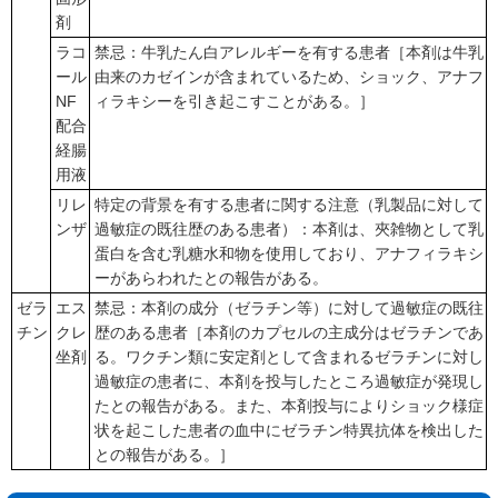
剤
ラコ
禁忌：牛乳たん白アレルギーを有する患者［本剤は牛乳
ール
由来のカゼインが含まれているため、ショック、アナフ
NF
ィラキシーを引き起こすことがある。］
配合
経腸
用液
リレ
特定の背景を有する患者に関する注意（乳製品に対して
ンザ
過敏症の既往歴のある患者）：本剤は、夾雑物として乳
蛋白を含む乳糖水和物を使用しており、アナフィラキシ
ーがあらわれたとの報告がある。
ゼラ
エス
禁忌：本剤の成分（ゼラチン等）に対して過敏症の既往
チン
クレ
歴のある患者［本剤のカプセルの主成分はゼラチンであ
坐剤
る。ワクチン類に安定剤として含まれるゼラチンに対し
過敏症の患者に、本剤を投与したところ過敏症が発現し
たとの報告がある。また、本剤投与によりショック様症
状を起こした患者の血中にゼラチン特異抗体を検出した
との報告がある。］