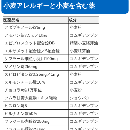
小麦アレルギーと小麦を含む薬
医薬品名
成分
アダプチノール錠5mg
小麦粉
アモバン錠7.5㎎／10㎎
コムギデンプン
エビプロスタット配合錠DB
精製小麦胚芽油
エルサメット配合錠／S配合錠
小麦胚芽油
ケフラール細粒小児用100mg
コムギデンプン
ジメリン錠250mg
コムギデンプン
スピロピタン錠0.25mg／1mg
小麦粉
スルモンチール散10％
コムギデンプン
チョコラA錠1万単位
小麦粉
ツムラ甘麦大棗湯エキス顆粒
ショウバク
ヒスロン錠5
コムギデンプン
ヒルナミン散50％
コムギデンプン
フラジール内服錠250mg
コムギデンプン
フラジール腟錠250mg
コムギデンプン