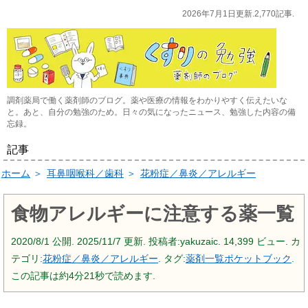
2026年7月1日更新.2,770記事.
調剤薬局で働く薬剤師のブログ。薬や医療の情報をわかりやすく伝えたいな
と。あと、自分の勉強のため。日々の気になったニュース、勉強した内容の備
忘録。
記事
ホーム
＞
耳鼻咽喉科／歯科
＞
花粉症／鼻炎／アレルギー
食物アレルギーに注意する薬一覧
2020/8/1
公開.
2025/11/7
更新. 投稿者:
yakuzaic.
14,399 ビュー. カ
テゴリ:
花粉症／鼻炎／アレルギー
. タグ:
薬剤一覧ポケットブック
.
この記事は約4分21秒で読めます.