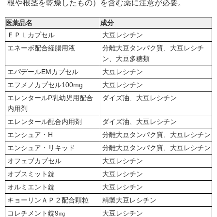
根や根茎を乾燥したもの）を含む薬に注意が必要。
医薬品名
成分
ＥＰＬカプセル
大豆レシチン
エネーボ配合経腸用液
分離大豆タンパク質、大豆レシチ
ン、大豆多糖類
エパデールEMカプセル
大豆レシチン
エフメノカプセル100mg
大豆レシチン
エレンタールP乳幼児用配合
ダイズ油、大豆レシチン
内用剤
エレンタール配合内用剤
ダイズ油、大豆レシチン
エンシュア・H
分離大豆タンパク質、大豆レシチン
エンシュア・リキッド
分離大豆タンパク質、大豆レシチン
オフェブカプセル
大豆レシチン
オプスミット錠
大豆レシチン
オルミエント錠
大豆レシチン
キョーリンＡＰ２配合顆粒
精製大豆レシチン
コレチメント錠9㎎
大豆レシチン