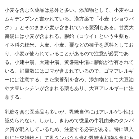
小麦を含む医薬品は意外と多い。添加物として、小麦やコ
ムギデンプンと書かれている。漢方薬で「小麦（ショウバ
ク）」とそのまま小麦が含まれている製剤もある。甘麦大
棗湯には小麦が含まれる。膠飴（コウイ）という生薬も、
イネ科の粳米、大麦、小麦、粟などの種子を原料としてお
り、小麦が使われていることがあるので注意が必要であ
る。小建中湯、大建中湯、黄耆建中湯に膠飴が含有されて
いる。消風散にはゴマが含まれているので、ゴマアレルギ
ーには注意する。また栄養剤を含め、添加物として大豆油
や大豆レシチンが含まれる薬もあり、大豆アレルギーに注
意する。
乳糖を含む医薬品も多いが、乳糖自体にはアレルゲン性は
認められない。しかし、きわめて微量の牛乳由来のタンパ
ク質が混入しているため、注意する必要がある。特に吸入
剤には夾雑物として乳タンパクを含む乳糖水和物を含むも