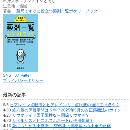
出身大学：ケツメイシと同じ
生息地：雪国
著書：
薬局ですぐに役立つ薬剤一覧ポケットブック
SNS：
X/Twitter
プライバシーポリシー
最新の記事
6/8
ヒアレイン点眼液とヒアレインミニ点眼液の適応症は違う？
4/30
処方箋の保管期間は５年？2025年5月の改正薬機法のポイント
4/27
リウマトイド因子陽性なら関節リウマチ？
4/20
リベルサスとビスホスホネートは併用禁忌？
4/13
死につながる不整脈― 突然死・脳梗塞・心不全の正体