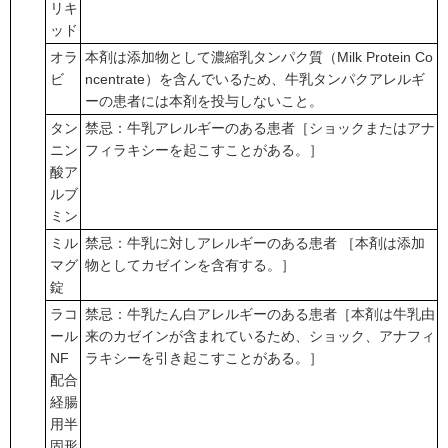
リキ
ッド
オラ
本剤は添加物として濃縮乳タンパク質（Milk Protein Co
ビ
ncentrate）を含んでいるため、牛乳タンパクアレルギ
ーの患者には本剤を投与しないこと。
タン
禁忌：牛乳アレルギーのある患者［ショックまたはアナ
ニン
フィラキシーを起こすことがある。］
酸ア
ルブ
ミン
ミル
禁忌：牛乳に対しアレルギーのある患者 ［本剤は添加
マグ
物としてカゼインを含有する。］
錠
ラコ
禁忌：牛乳たん白アレルギーのある患者［本剤は牛乳由
ール
来のカゼインが含まれているため、ショック、アナフィ
NF
ラキシーを引き起こすことがある。］
配合
経腸
用半
固形