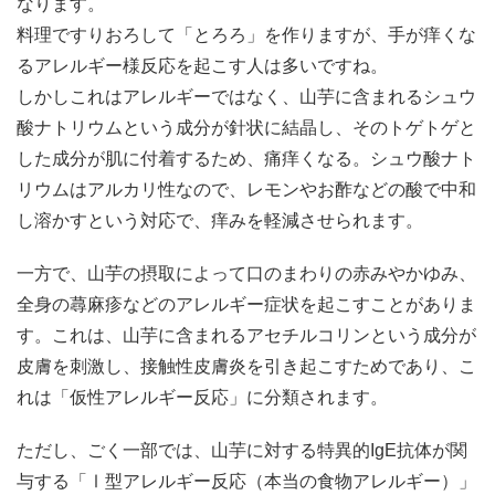
なります。
料理ですりおろして「とろろ」を作りますが、手が痒くな
るアレルギー様反応を起こす人は多いですね。
しかしこれはアレルギーではなく、山芋に含まれるシュウ
酸ナトリウムという成分が針状に結晶し、そのトゲトゲと
した成分が肌に付着するため、痛痒くなる。シュウ酸ナト
リウムはアルカリ性なので、レモンやお酢などの酸で中和
し溶かすという対応で、痒みを軽減させられます。
一方で、山芋の摂取によって口のまわりの赤みやかゆみ、
全身の蕁麻疹などのアレルギー症状を起こすことがありま
す。これは、山芋に含まれるアセチルコリンという成分が
皮膚を刺激し、接触性皮膚炎を引き起こすためであり、こ
れは「仮性アレルギー反応」に分類されます。
ただし、ごく一部では、山芋に対する特異的IgE抗体が関
与する「Ⅰ型アレルギー反応（本当の食物アレルギー）」