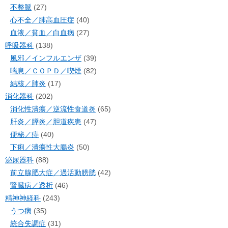
不整脈
(27)
心不全／肺高血圧症
(40)
血液／貧血／白血病
(27)
呼吸器科
(138)
風邪／インフルエンザ
(39)
喘息／ＣＯＰＤ／喫煙
(82)
結核／肺炎
(17)
消化器科
(202)
消化性潰瘍／逆流性食道炎
(65)
肝炎／膵炎／胆道疾患
(47)
便秘／痔
(40)
下痢／潰瘍性大腸炎
(50)
泌尿器科
(88)
前立腺肥大症／過活動膀胱
(42)
腎臓病／透析
(46)
精神神経科
(243)
うつ病
(35)
統合失調症
(31)