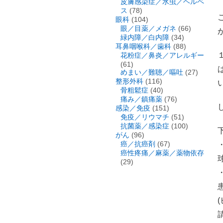
皮膚感染症／水虫／ヘルペ
ス
(78)
眼科
(104)
眼／目薬／メガネ
(66)
緑内障／白内障
(34)
耳鼻咽喉科／歯科
(88)
花粉症／鼻炎／アレルギー
(61)
めまい／難聴／嘔吐
(27)
整形外科
(116)
骨粗鬆症
(40)
痛み／鎮痛薬
(76)
感染／免疫
(151)
免疫／リウマチ
(51)
抗菌薬／感染症
(100)
がん
(96)
癌／抗癌剤
(67)
癌性疼痛／麻薬／薬物依存
(29)