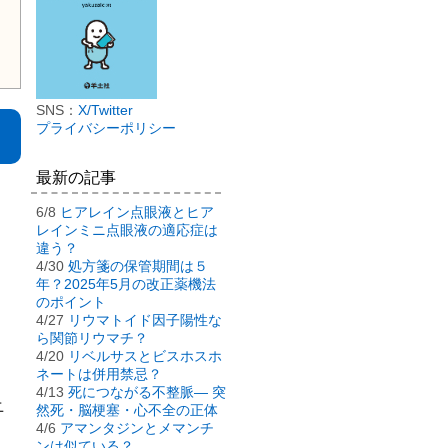
SNS：
X/Twitter
プライバシーポリシー
最新の記事
6/8
ヒアレイン点眼液とヒア
レインミニ点眼液の適応症は
違う？
4/30
処方箋の保管期間は５
年？2025年5月の改正薬機法
のポイント
4/27
リウマトイド因子陽性な
ら関節リウマチ？
4/20
リベルサスとビスホスホ
ネートは併用禁忌？
4/13
死につながる不整脈― 突
ニ
然死・脳梗塞・心不全の正体
4/6
アマンタジンとメマンチ
ンは似ている？