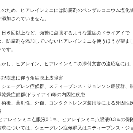
このため、ヒアレインミニには防腐剤のベンザルコニウム塩化
が添加されていません。
１日６回以上など、頻繁に点眼するような重症のドライアイで
は、防腐剤を添加していないヒアレインミニを使うほうが望ま
いです。
しかし、ヒアレイン、ヒアレインミニの添付文書の適応症には
下記疾患に伴う角結膜上皮障害
・シェーグレン症候群、スティーブンス・ジョンソン症候群、
球乾燥症候群(ドライアイ)等の内因性疾患
・術後、薬剤性、外傷、コンタクトレンズ装用等による外因性
患
(ヒアレインミニ点眼液0.1％、ヒアレインミニ点眼液0.3％の保
請求については、シェーグレン症候群又はスティーブンス・ジ