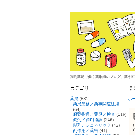
調剤薬局で働く薬剤師のブログ。薬や医
カテゴリ
記
薬局
(681)
ホ
薬局業務／薬事関連法規
(64)
服薬指導／薬歴／検査
(116)
調剤／調剤過誤
(246)
製剤／ジェネリック
(42)
副作用／薬害
(41)