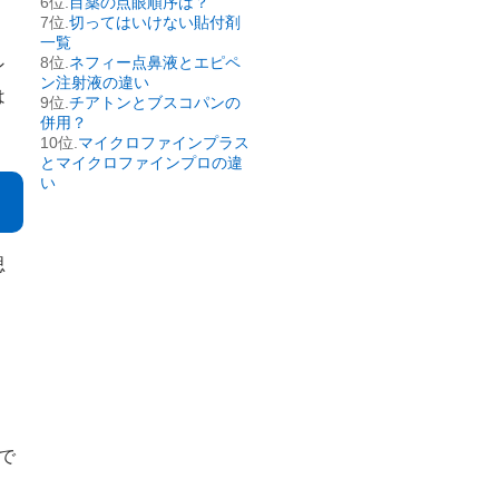
目薬の点眼順序は？
切ってはいけない貼付剤
一覧
ネフィー点鼻液とエピペ
ン
ン注射液の違い
は
チアトンとブスコパンの
併用？
マイクロファインプラス
とマイクロファインプロの違
い
思
で