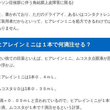
ンソン症候群に伴う角結膜上皮障害に限る)
と、書かれており、ただのドライアイ、あるいはコンタクトレ
ズ装用者だからといって、ヒアレインミニを処方できるわけで
ありません。
ヒアレインミニは１本で何滴注せる？
使い捨ての目薬といえば、ヒアレインミニ、ムコスタ点眼液が
い浮かぶ。
ヒアレインミニは1本０．４ｍＬ。
ムコスタＵＤは1本０．３５ｍＬ。
1滴＝０．０５ｍＬと言われているので、ヒアレインミニが１本
８滴、ムコスタが１本で７滴注せるという計算。