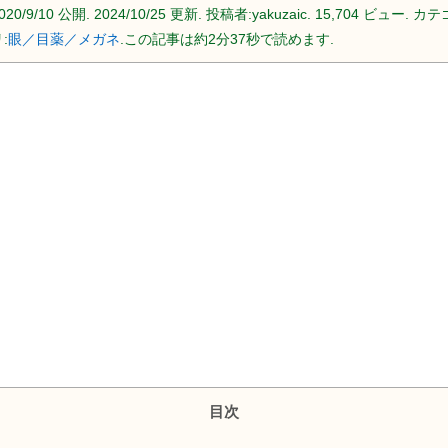
020/9/10
公開.
2024/10/25
更新. 投稿者:
yakuzaic.
15,704 ビュー. カテ
:
眼／目薬／メガネ
.この記事は約2分37秒で読めます.
目次