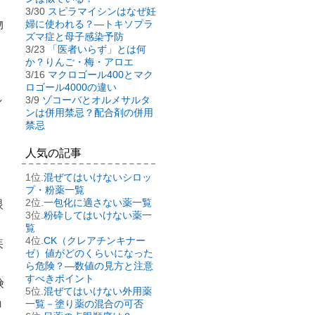
3/30
スピラマイシンはなぜ妊
物
婦に使われる？―トキソプラ
ズマ症と母子感染予防
3/23
「医者いらず」とは何
か？りんご・梅・アロエ
3/16
マクロゴール400とマク
ロゴール4000の違い
し
3/9
ゾコーバとオルメサルタ
ンは併用禁忌？配合剤の併用
禁忌
、
人気の記事
混ぜてはいけないシロッ
プ・粉薬一覧
一包化に適さない薬一覧
眼
粉砕してはいけない薬一
覧
CK（クレアチンキナー
疾
ゼ）値がどのくらいになった
ら危険？―数値の見方と注意
すべきポイント
険
混ぜてはいけない外用薬
ョ
一覧－塗り薬の混合の可否