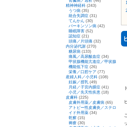
腎臓病／透析
(46)
精神神経科
(243)
うつ病
(35)
統合失調症
(31)
てんかん
(30)
パーキンソン病
(42)
睡眠障害
(52)
認知症
(21)
頭痛／片頭痛
(32)
内分泌代謝
(270)
糖尿病
(133)
痛風／高尿酸血症
(34)
甲状腺機能亢進症／甲状腺
機能低下症
(26)
栄養／口腔ケア
(77)
産婦人科／小児科
(108)
妊娠／授乳
(49)
月経／子宮内膜症
(41)
小児／先天性疾患
(18)
皮膚科
(225)
皮膚外用薬／皮膚病
(65)
アトピー性皮膚炎／ステロ
イド外用薬
(34)
乾癬
(15)
褥瘡
(30)