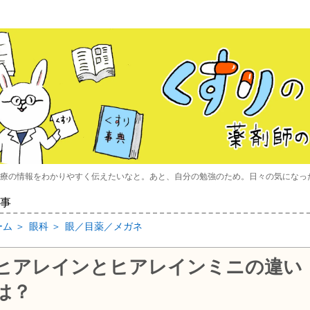
療の情報をわかりやすく伝えたいなと。あと、自分の勉強のため。日々の気になっ
事
ーム
＞
眼科
＞
眼／目薬／メガネ
ヒアレインとヒアレインミニの違い
は？