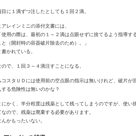
両目に１滴ずつ注したとしても１回２滴。
ヒアレインミニの添付文書には、
「使用の際は、最初の１～２滴は点眼せずに捨てるよう指導す
こと（開封時の容器破片除去のため）。」
と書かれている。
なので、１回３～４滴注すことになる。
ムコスタＵＤには使用前の空点眼の指示は無いけれど、破片が
入する危険性は無いのかな？
とにかく、半分程度は残薬として残ってしまうのですが、使い
てなので、残薬は廃棄する必要があります。
なんかもったいない。