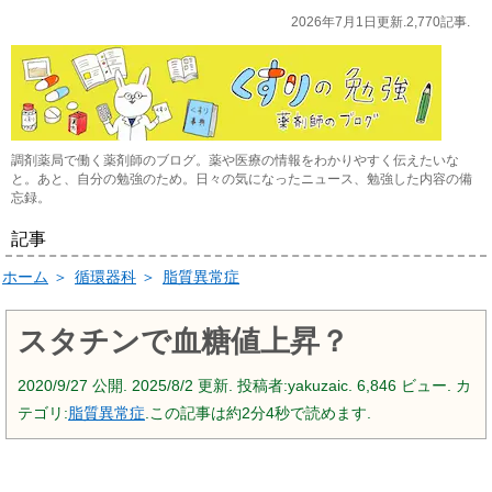
2026年7月1日更新.2,770記事.
調剤薬局で働く薬剤師のブログ。薬や医療の情報をわかりやすく伝えたいな
と。あと、自分の勉強のため。日々の気になったニュース、勉強した内容の備
忘録。
記事
ホーム
＞
循環器科
＞
脂質異常症
スタチンで血糖値上昇？
2020/9/27
公開.
2025/8/2
更新. 投稿者:
yakuzaic.
6,846 ビュー. カ
テゴリ:
脂質異常症
.この記事は約2分4秒で読めます.