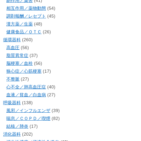
副作用／薬害
(41)
相互作用／薬物動態
(54)
調剤報酬／レセプト
(45)
漢方薬／生薬
(48)
健康食品／ＯＴＣ
(26)
循環器科
(260)
高血圧
(56)
脂質異常症
(37)
脳梗塞／血栓
(56)
狭心症／心筋梗塞
(17)
不整脈
(27)
心不全／肺高血圧症
(40)
血液／貧血／白血病
(27)
呼吸器科
(138)
風邪／インフルエンザ
(39)
喘息／ＣＯＰＤ／喫煙
(82)
結核／肺炎
(17)
消化器科
(202)