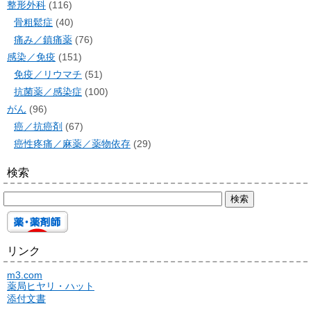
整形外科
(116)
骨粗鬆症
(40)
痛み／鎮痛薬
(76)
感染／免疫
(151)
免疫／リウマチ
(51)
抗菌薬／感染症
(100)
がん
(96)
癌／抗癌剤
(67)
癌性疼痛／麻薬／薬物依存
(29)
検索
リンク
m3.com
薬局ヒヤリ・ハット
添付文書