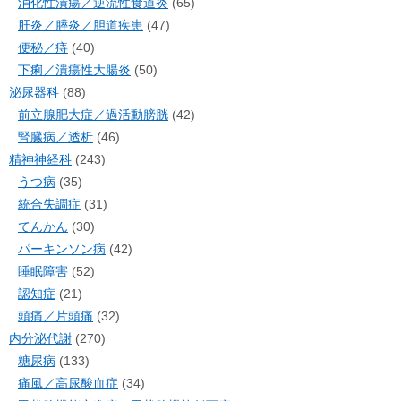
消化性潰瘍／逆流性食道炎
(65)
肝炎／膵炎／胆道疾患
(47)
便秘／痔
(40)
下痢／潰瘍性大腸炎
(50)
泌尿器科
(88)
前立腺肥大症／過活動膀胱
(42)
腎臓病／透析
(46)
精神神経科
(243)
うつ病
(35)
統合失調症
(31)
てんかん
(30)
パーキンソン病
(42)
睡眠障害
(52)
認知症
(21)
頭痛／片頭痛
(32)
内分泌代謝
(270)
糖尿病
(133)
痛風／高尿酸血症
(34)