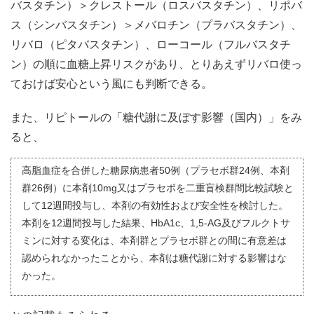
バスタチン）＞クレストール（ロスバスタチン）、リポバ
ス（シンバスタチン）＞メバロチン（プラバスタチン）、
リバロ（ピタバスタチン）、ローコール（フルバスタチ
ン）の順に血糖上昇リスクがあり、とりあえずリバロ使っ
ておけば安心という風にも判断できる。
また、リピトールの「糖代謝に及ぼす影響（国内）」をみ
ると、
高脂血症を合併した糖尿病患者50例（プラセボ群24例、本剤
群26例）に本剤10mg又はプラセボを二重盲検群間比較試験と
して12週間投与し、本剤の有効性および安全性を検討した。
本剤を12週間投与した結果、HbA1c、1,5-AG及びフルクトサ
ミンに対する変化は、本剤群とプラセボ群との間に有意差は
認められなかったことから、本剤は糖代謝に対する影響はな
かった。