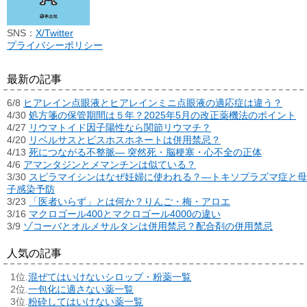
SNS：
X/Twitter
プライバシーポリシー
最新の記事
6/8
ヒアレイン点眼液とヒアレインミニ点眼液の適応症は違う？
4/30
処方箋の保管期間は５年？2025年5月の改正薬機法のポイント
4/27
リウマトイド因子陽性なら関節リウマチ？
4/20
リベルサスとビスホスホネートは併用禁忌？
4/13
死につながる不整脈― 突然死・脳梗塞・心不全の正体
4/6
アマンタジンとメマンチンは似ている？
3/30
スピラマイシンはなぜ妊婦に使われる？―トキソプラズマ症と母
子感染予防
3/23
「医者いらず」とは何か？りんご・梅・アロエ
3/16
マクロゴール400とマクロゴール4000の違い
3/9
ゾコーバとオルメサルタンは併用禁忌？配合剤の併用禁忌
人気の記事
混ぜてはいけないシロップ・粉薬一覧
一包化に適さない薬一覧
粉砕してはいけない薬一覧