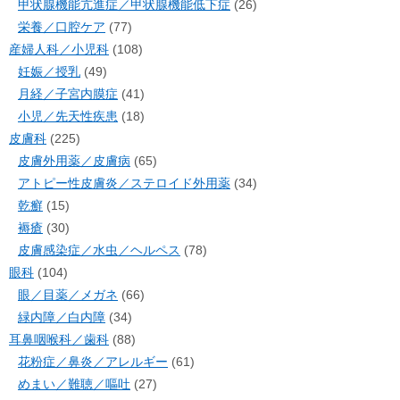
甲状腺機能亢進症／甲状腺機能低下症
(26)
栄養／口腔ケア
(77)
産婦人科／小児科
(108)
妊娠／授乳
(49)
月経／子宮内膜症
(41)
小児／先天性疾患
(18)
皮膚科
(225)
皮膚外用薬／皮膚病
(65)
アトピー性皮膚炎／ステロイド外用薬
(34)
乾癬
(15)
褥瘡
(30)
皮膚感染症／水虫／ヘルペス
(78)
眼科
(104)
眼／目薬／メガネ
(66)
緑内障／白内障
(34)
耳鼻咽喉科／歯科
(88)
花粉症／鼻炎／アレルギー
(61)
めまい／難聴／嘔吐
(27)