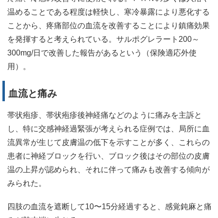
温めることである程度は軽快し、寒冷暴露により悪化する
ことから、疼痛部位の血流を改善することにより鎮痛効果
を発揮すると考えられている。サルポグレラート200～
300mg/日で改善した報告があるという（保険適応外使
用）。
血流と痛み
帯状疱疹、帯状疱疹後神経痛などのように痛みを主訴と
し、特に交感神経過緊張が考えられる症例では、局所に血
流異常が生じて皮膚温の低下を示すことが多く、これらの
患者に神経ブロックを行い、ブロック後はその部位の皮膚
温の上昇が認められ、それに伴って痛みも改善する傾向が
みられた。
四肢の血流を遮断して10〜15分経過すると、感覚鈍麻と痛