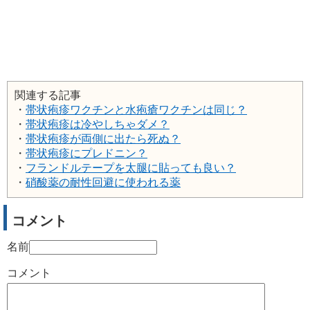
関連する記事
・
帯状疱疹ワクチンと水疱瘡ワクチンは同じ？
・
帯状疱疹は冷やしちゃダメ？
・
帯状疱疹が両側に出たら死ぬ？
・
帯状疱疹にプレドニン？
・
フランドルテープを太腿に貼っても良い？
・
硝酸薬の耐性回避に使われる薬
コメント
名前
コメント