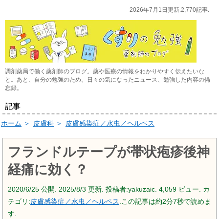
2026年7月1日更新.2,770記事.
調剤薬局で働く薬剤師のブログ。薬や医療の情報をわかりやすく伝えたいな
と。あと、自分の勉強のため。日々の気になったニュース、勉強した内容の備
忘録。
記事
ホーム
＞
皮膚科
＞
皮膚感染症／水虫／ヘルペス
フランドルテープが帯状疱疹後神
経痛に効く？
2020/6/25
公開.
2025/8/3
更新. 投稿者:
yakuzaic.
4,059 ビュー. カ
テゴリ:
皮膚感染症／水虫／ヘルペス
.この記事は約2分7秒で読めま
す.