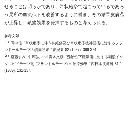
せることは明らかであり、帯状疱疹で起こっているであろ
う局所の血流低下を改善するように働き、その結果皮膚温
が上昇し、鎮痛効果を発揮するものと考えられる。
参考文献
１）
田中信. “帯状疱疹に伴う神経痛及び帯状疱疹後神経痛に対するフラ
ンドールテープの鎮痛効果.” 皮紀要 82 (1987): 369-374.
２）
斎藤すみ, 中嶋弘, and 青木文彦. “難治性下腿潰瘍に対する硝酸イソ
ソルビドテープ剤 (フランドルテープ) の治療効果.” 西日本皮膚科 51.1
(1989): 131-137.