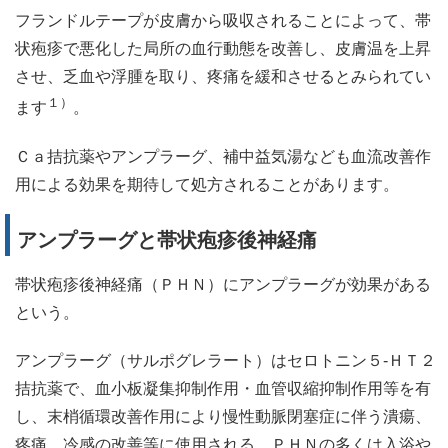
フランドルテープが皮膚から吸収されることによって、帯
状疱疹で悪化した局所の血行動態を改善し、皮膚温を上昇
させ、乏血や浮腫を取り、疼痛を緩和させるとみられてい
１）
ます
。
Ｃａ拮抗薬やアンプラーグ、補中益気湯なども血流改善作
用による効果を期待して処方されることがあります。
アンプラーグと帯状疱疹後神経痛
帯状疱疹後神経痛（ＰＨＮ）にアンプラーグが効果がある
という。
アンプラーグ（サルポグレラート）はセロトニン５-ＨＴ２
拮抗薬で、血小板凝集抑制作用・血管収縮抑制作用等を有
し、末梢循環改善作用により慢性動脈閉塞症に伴う潰瘍、
疼痛、冷感の改善等に使用される。ＰＨＮの多くは入浴や