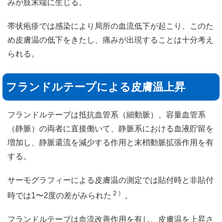
みが肢末端に生じる。
帯状疱疹では感染により局所の血流低下が起こり、このた
め皮膚温の低下をきたし、痛みが出現することは十分考え
られる。
フランドルテープによる皮膚温上昇
フランドルテープは抵抗血管系（細動脈）、容量血管系
（静脈）の両者に直接働いて、静脈系における血液貯留を
増加し、静脈還流を減少する作用と末梢動脈拡張作用を有
する。
サーモグラフィーによる皮膚温の測定では貼付時と非貼付
２）
時では1〜2度の差がみられた
。
フランドルテープは血流改善作用を有し、皮膚温を上昇さ