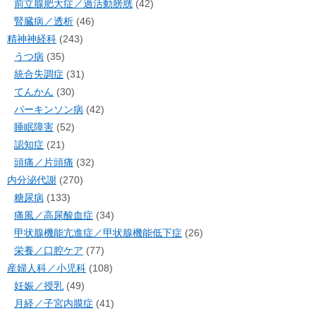
前立腺肥大症／過活動膀胱
(42)
腎臓病／透析
(46)
精神神経科
(243)
うつ病
(35)
統合失調症
(31)
てんかん
(30)
パーキンソン病
(42)
睡眠障害
(52)
認知症
(21)
頭痛／片頭痛
(32)
内分泌代謝
(270)
糖尿病
(133)
痛風／高尿酸血症
(34)
甲状腺機能亢進症／甲状腺機能低下症
(26)
栄養／口腔ケア
(77)
産婦人科／小児科
(108)
妊娠／授乳
(49)
月経／子宮内膜症
(41)