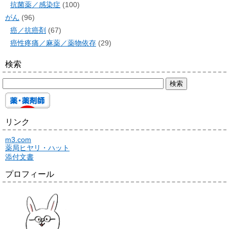
抗菌薬／感染症
(100)
がん
(96)
癌／抗癌剤
(67)
癌性疼痛／麻薬／薬物依存
(29)
検索
リンク
m3.com
薬局ヒヤリ・ハット
添付文書
プロフィール