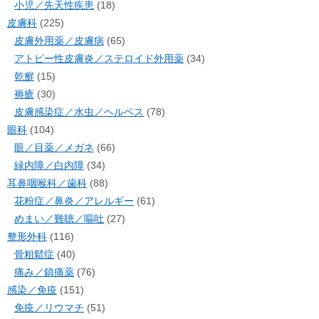
小児／先天性疾患
(18)
皮膚科
(225)
皮膚外用薬／皮膚病
(65)
アトピー性皮膚炎／ステロイド外用薬
(34)
乾癬
(15)
褥瘡
(30)
皮膚感染症／水虫／ヘルペス
(78)
眼科
(104)
眼／目薬／メガネ
(66)
緑内障／白内障
(34)
耳鼻咽喉科／歯科
(88)
花粉症／鼻炎／アレルギー
(61)
めまい／難聴／嘔吐
(27)
整形外科
(116)
骨粗鬆症
(40)
痛み／鎮痛薬
(76)
感染／免疫
(151)
免疫／リウマチ
(51)