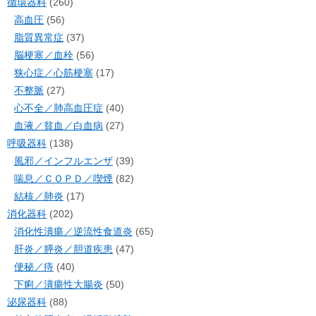
循環器科
(260)
高血圧
(56)
脂質異常症
(37)
脳梗塞／血栓
(56)
狭心症／心筋梗塞
(17)
不整脈
(27)
心不全／肺高血圧症
(40)
血液／貧血／白血病
(27)
呼吸器科
(138)
風邪／インフルエンザ
(39)
喘息／ＣＯＰＤ／喫煙
(82)
結核／肺炎
(17)
消化器科
(202)
消化性潰瘍／逆流性食道炎
(65)
肝炎／膵炎／胆道疾患
(47)
便秘／痔
(40)
下痢／潰瘍性大腸炎
(50)
泌尿器科
(88)