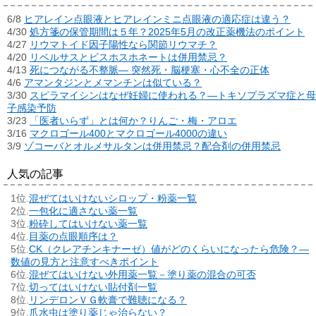
6/8
ヒアレイン点眼液とヒアレインミニ点眼液の適応症は違う？
4/30
処方箋の保管期間は５年？2025年5月の改正薬機法のポイント
4/27
リウマトイド因子陽性なら関節リウマチ？
4/20
リベルサスとビスホスホネートは併用禁忌？
4/13
死につながる不整脈― 突然死・脳梗塞・心不全の正体
4/6
アマンタジンとメマンチンは似ている？
3/30
スピラマイシンはなぜ妊婦に使われる？―トキソプラズマ症と母
子感染予防
3/23
「医者いらず」とは何か？りんご・梅・アロエ
3/16
マクロゴール400とマクロゴール4000の違い
3/9
ゾコーバとオルメサルタンは併用禁忌？配合剤の併用禁忌
人気の記事
混ぜてはいけないシロップ・粉薬一覧
一包化に適さない薬一覧
粉砕してはいけない薬一覧
目薬の点眼順序は？
CK（クレアチンキナーゼ）値がどのくらいになったら危険？―
数値の見方と注意すべきポイント
混ぜてはいけない外用薬一覧－塗り薬の混合の可否
切ってはいけない貼付剤一覧
リンデロンＶＧ軟膏で難聴になる？
爪水虫は塗り薬じゃ治らない？