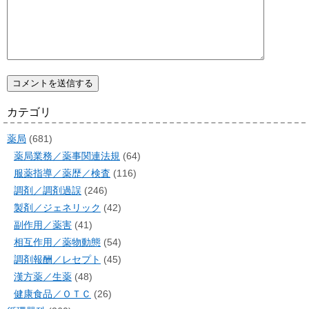
カテゴリ
薬局
(681)
薬局業務／薬事関連法規
(64)
服薬指導／薬歴／検査
(116)
調剤／調剤過誤
(246)
製剤／ジェネリック
(42)
副作用／薬害
(41)
相互作用／薬物動態
(54)
調剤報酬／レセプト
(45)
漢方薬／生薬
(48)
健康食品／ＯＴＣ
(26)