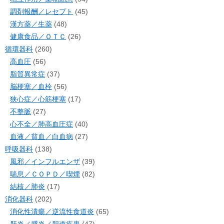
調剤報酬／レセプト
(45)
漢方薬／生薬
(48)
健康食品／ＯＴＣ
(26)
循環器科
(260)
高血圧
(56)
脂質異常症
(37)
脳梗塞／血栓
(56)
狭心症／心筋梗塞
(17)
不整脈
(27)
心不全／肺高血圧症
(40)
血液／貧血／白血病
(27)
呼吸器科
(138)
風邪／インフルエンザ
(39)
喘息／ＣＯＰＤ／喫煙
(82)
結核／肺炎
(17)
消化器科
(202)
消化性潰瘍／逆流性食道炎
(65)