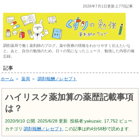
2026年7月1日更新.2,770記事.
調剤薬局で働く薬剤師のブログ。薬や医療の情報をわかりやすく伝えたいな
と。あと、自分の勉強のため。日々の気になったニュース、勉強した内容の備
忘録。
記事
ホーム
＞
薬局
＞
調剤報酬／レセプト
ハイリスク薬加算の薬歴記載事項
は？
2020/9/10
公開.
2025/6/28
更新. 投稿者:
yakuzaic.
17,752 ビュー.
カテゴリ:
調剤報酬／レセプト
.この記事は約4分58秒で読めます.