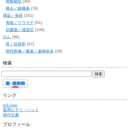
骨粗鬆症
(40)
痛み／鎮痛薬
(76)
感染／免疫
(151)
免疫／リウマチ
(51)
抗菌薬／感染症
(100)
がん
(96)
癌／抗癌剤
(67)
癌性疼痛／麻薬／薬物依存
(29)
検索
リンク
m3.com
薬局ヒヤリ・ハット
添付文書
プロフィール