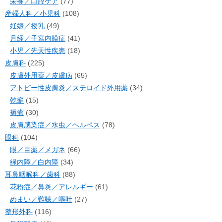
栄養／口腔ケア
(77)
産婦人科／小児科
(108)
妊娠／授乳
(49)
月経／子宮内膜症
(41)
小児／先天性疾患
(18)
皮膚科
(225)
皮膚外用薬／皮膚病
(65)
アトピー性皮膚炎／ステロイド外用薬
(34)
乾癬
(15)
褥瘡
(30)
皮膚感染症／水虫／ヘルペス
(78)
眼科
(104)
眼／目薬／メガネ
(66)
緑内障／白内障
(34)
耳鼻咽喉科／歯科
(88)
花粉症／鼻炎／アレルギー
(61)
めまい／難聴／嘔吐
(27)
整形外科
(116)