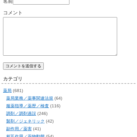
名前
コメント
カテゴリ
薬局
(681)
薬局業務／薬事関連法規
(64)
服薬指導／薬歴／検査
(116)
調剤／調剤過誤
(246)
製剤／ジェネリック
(42)
副作用／薬害
(41)
相互作用／薬物動態
(54)