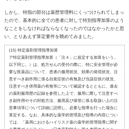
しかし、特指の部分は薬歴管理料にくっつけられてしまっ
たので、基本的に全ての患者に対して特別指導加算のよう
なことをしなければならなくなったのではなかったかと思
い、とりあえず算定要件を眺めてみました。
(15) 特定薬剤管理指導加算
ア特定薬剤管理指導加算（「注４」に規定する加算をいう。
以下同じ。）は、処方せんの受付の際に、特に安全管理が必
要な医薬品について、患者の服用状況、効果の発現状況、注
意すべき副作用に係る自覚症状の有無及び当該症状の状況、
注意すべき併用薬の有無等について確認するとともに、過去
の薬剤服用歴の記録を参照した上で、服用に際して注意すべ
き副作用やその対処方法、服用及び保管に係る取扱い上の注
意事項等について詳細に説明し、必要な指導を行った場合に
算定する。なお、具体的な薬学的管理及び指導の内容につい
ては、「薬局におけるハイリスク薬の薬学的管理指導に関す