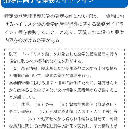
特定薬剤管理指導加算の算定要件については、「薬局にお
けるハイリスク薬の薬学的管理指導に関する業務ガイドラ
イン」等を参照すること、とあり、実質これに沿った薬歴
内容を心がける必要がある。
以下、「ハイリスク薬」を対象とした薬学的管理指導を行う
場合に取るべき標準的な方法を列挙する。
（１）患者情報、臨床所見及び使用薬剤に関する十分な情報
と知識に基づいて、患者の薬学的管理を行う。
薬学的管理における用法・用量の評価のために、処方せん上
からは得ることのできない次の情報を患者等から収集するこ
とが望ましい。
（ⅰ）体重、（ⅱ）身長、（ⅲ）腎機能検査値（血清クレア
チニン値等）、（ⅳ）肝機能検査値（ＡＳＴ・ＡＬＴ等）等
（ⅰ）～（ⅳ）や処方せんから得られる情報と併せて、可能
な薬剤に関しては薬物動態学的評価を実施し、その情報も参