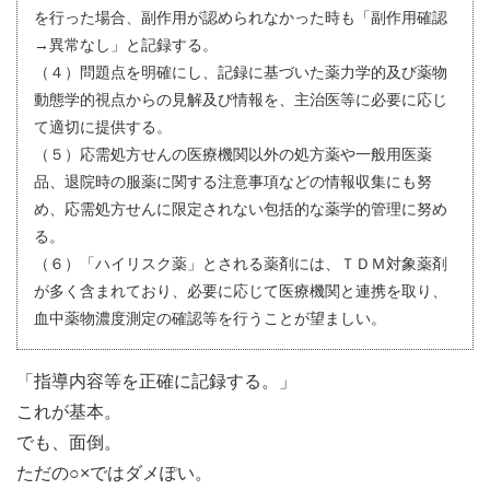
を行った場合、副作用が認められなかった時も「副作用確認
→異常なし」と記録する。
（４）問題点を明確にし、記録に基づいた薬力学的及び薬物
動態学的視点からの見解及び情報を、主治医等に必要に応じ
て適切に提供する。
（５）応需処方せんの医療機関以外の処方薬や一般用医薬
品、退院時の服薬に関する注意事項などの情報収集にも努
め、応需処方せんに限定されない包括的な薬学的管理に努め
る。
（６）「ハイリスク薬」とされる薬剤には、ＴＤＭ対象薬剤
が多く含まれており、必要に応じて医療機関と連携を取り、
血中薬物濃度測定の確認等を行うことが望ましい。
「指導内容等を正確に記録する。」
これが基本。
でも、面倒。
ただの○×ではダメぽい。