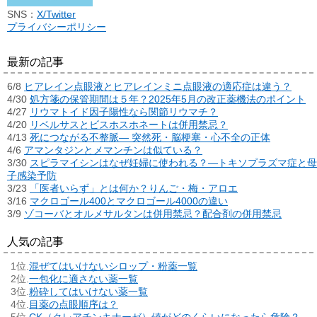
SNS：
X/Twitter
プライバシーポリシー
最新の記事
6/8
ヒアレイン点眼液とヒアレインミニ点眼液の適応症は違う？
4/30
処方箋の保管期間は５年？2025年5月の改正薬機法のポイント
4/27
リウマトイド因子陽性なら関節リウマチ？
4/20
リベルサスとビスホスホネートは併用禁忌？
4/13
死につながる不整脈― 突然死・脳梗塞・心不全の正体
4/6
アマンタジンとメマンチンは似ている？
3/30
スピラマイシンはなぜ妊婦に使われる？―トキソプラズマ症と母
子感染予防
3/23
「医者いらず」とは何か？りんご・梅・アロエ
3/16
マクロゴール400とマクロゴール4000の違い
3/9
ゾコーバとオルメサルタンは併用禁忌？配合剤の併用禁忌
人気の記事
混ぜてはいけないシロップ・粉薬一覧
一包化に適さない薬一覧
粉砕してはいけない薬一覧
目薬の点眼順序は？