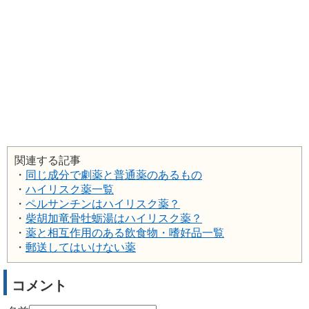
関連する記事
・
同じ成分で劇薬と普通薬のあるもの
・
ハイリスク薬一覧
・
ペルサンチンはハイリスク薬？
・
柴胡加竜骨牡蛎湯はハイリスク薬？
・
薬と相互作用のある飲食物・嗜好品一覧
・
郵送してはいけない薬
コメント