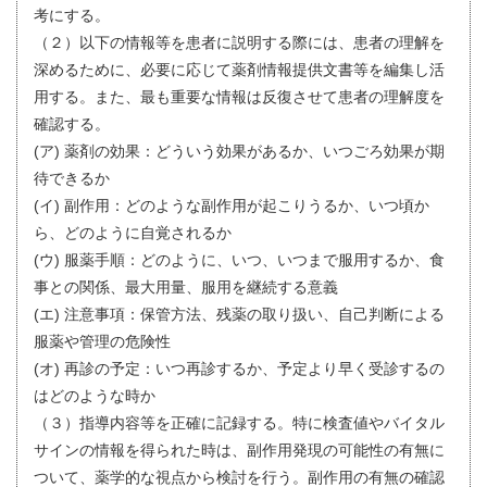
考にする。
（２）以下の情報等を患者に説明する際には、患者の理解を
深めるために、必要に応じて薬剤情報提供文書等を編集し活
用する。また、最も重要な情報は反復させて患者の理解度を
確認する。
(ア) 薬剤の効果：どういう効果があるか、いつごろ効果が期
待できるか
(イ) 副作用：どのような副作用が起こりうるか、いつ頃か
ら、どのように自覚されるか
(ウ) 服薬手順：どのように、いつ、いつまで服用するか、食
事との関係、最大用量、服用を継続する意義
(エ) 注意事項：保管方法、残薬の取り扱い、自己判断による
服薬や管理の危険性
(オ) 再診の予定：いつ再診するか、予定より早く受診するの
はどのような時か
（３）指導内容等を正確に記録する。特に検査値やバイタル
サインの情報を得られた時は、副作用発現の可能性の有無に
ついて、薬学的な視点から検討を行う。副作用の有無の確認