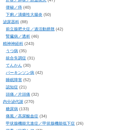
肝炎／膵炎／胆道疾患
(47)
便秘／痔
(40)
下痢／潰瘍性大腸炎
(50)
泌尿器科
(88)
前立腺肥大症／過活動膀胱
(42)
腎臓病／透析
(46)
精神神経科
(243)
うつ病
(35)
統合失調症
(31)
てんかん
(30)
パーキンソン病
(42)
睡眠障害
(52)
認知症
(21)
頭痛／片頭痛
(32)
内分泌代謝
(270)
糖尿病
(133)
痛風／高尿酸血症
(34)
甲状腺機能亢進症／甲状腺機能低下症
(26)