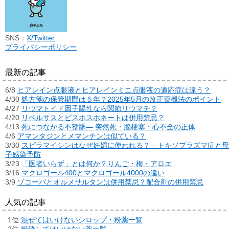
SNS：
X/Twitter
プライバシーポリシー
最新の記事
6/8
ヒアレイン点眼液とヒアレインミニ点眼液の適応症は違う？
4/30
処方箋の保管期間は５年？2025年5月の改正薬機法のポイント
4/27
リウマトイド因子陽性なら関節リウマチ？
4/20
リベルサスとビスホスホネートは併用禁忌？
4/13
死につながる不整脈― 突然死・脳梗塞・心不全の正体
4/6
アマンタジンとメマンチンは似ている？
3/30
スピラマイシンはなぜ妊婦に使われる？―トキソプラズマ症と母
子感染予防
3/23
「医者いらず」とは何か？りんご・梅・アロエ
3/16
マクロゴール400とマクロゴール4000の違い
3/9
ゾコーバとオルメサルタンは併用禁忌？配合剤の併用禁忌
人気の記事
混ぜてはいけないシロップ・粉薬一覧
粉砕してはいけない薬一覧