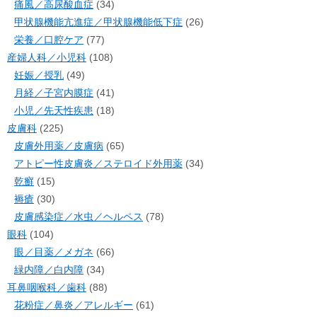
痛風／高尿酸血症
(34)
甲状腺機能亢進症／甲状腺機能低下症
(26)
栄養／口腔ケア
(77)
産婦人科／小児科
(108)
妊娠／授乳
(49)
月経／子宮内膜症
(41)
小児／先天性疾患
(18)
皮膚科
(225)
皮膚外用薬／皮膚病
(65)
アトピー性皮膚炎／ステロイド外用薬
(34)
乾癬
(15)
褥瘡
(30)
皮膚感染症／水虫／ヘルペス
(78)
眼科
(104)
眼／目薬／メガネ
(66)
緑内障／白内障
(34)
耳鼻咽喉科／歯科
(88)
花粉症／鼻炎／アレルギー
(61)