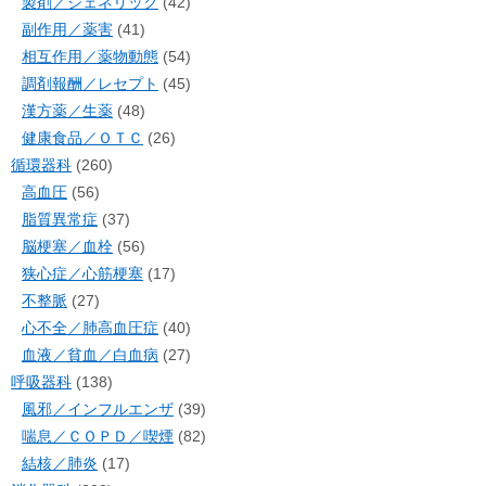
製剤／ジェネリック
(42)
副作用／薬害
(41)
相互作用／薬物動態
(54)
調剤報酬／レセプト
(45)
漢方薬／生薬
(48)
健康食品／ＯＴＣ
(26)
循環器科
(260)
高血圧
(56)
脂質異常症
(37)
脳梗塞／血栓
(56)
狭心症／心筋梗塞
(17)
不整脈
(27)
心不全／肺高血圧症
(40)
血液／貧血／白血病
(27)
呼吸器科
(138)
風邪／インフルエンザ
(39)
喘息／ＣＯＰＤ／喫煙
(82)
結核／肺炎
(17)