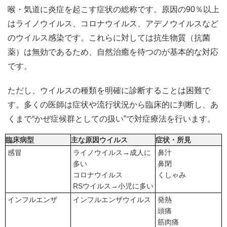
喉・気道に炎症を起こす症状の総称です。原因の90％以上
はライノウイルス、コロナウイルス、アデノウイルスなど
のウイルス感染です。これらに対しては抗生物質（抗菌
薬）は無効であるため、自然治癒を待つのが基本的な対応
です。
ただし、ウイルスの種類を明確に診断することは困難で
す。多くの医師は症状や流行状況から臨床的に判断し、あ
くまで“かぜ症候群としての扱い”で対症療法を行います。
臨床病型
主な原因ウイルス
症状・所見
感冒
ライノウイルス→成人に
鼻汁
多い
鼻閉
コロナウイルス
くしゃみ
RSウイルス→小児に多い
インフルエンザ
インフルエンザウイルス
発熱
頭痛
筋肉痛