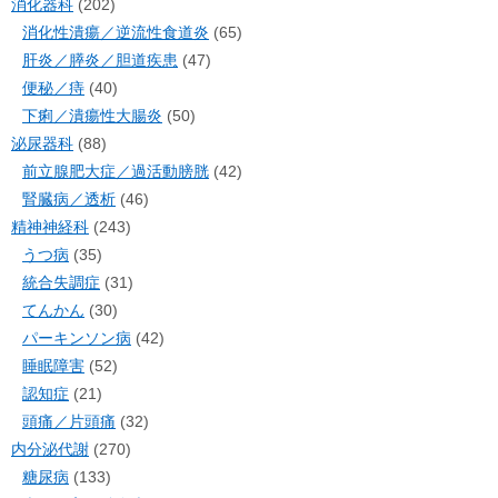
消化器科
(202)
消化性潰瘍／逆流性食道炎
(65)
肝炎／膵炎／胆道疾患
(47)
便秘／痔
(40)
下痢／潰瘍性大腸炎
(50)
泌尿器科
(88)
前立腺肥大症／過活動膀胱
(42)
腎臓病／透析
(46)
精神神経科
(243)
うつ病
(35)
統合失調症
(31)
てんかん
(30)
パーキンソン病
(42)
睡眠障害
(52)
認知症
(21)
頭痛／片頭痛
(32)
内分泌代謝
(270)
糖尿病
(133)