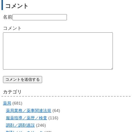
コメント
名前
コメント
カテゴリ
薬局
(681)
薬局業務／薬事関連法規
(64)
服薬指導／薬歴／検査
(116)
調剤／調剤過誤
(246)