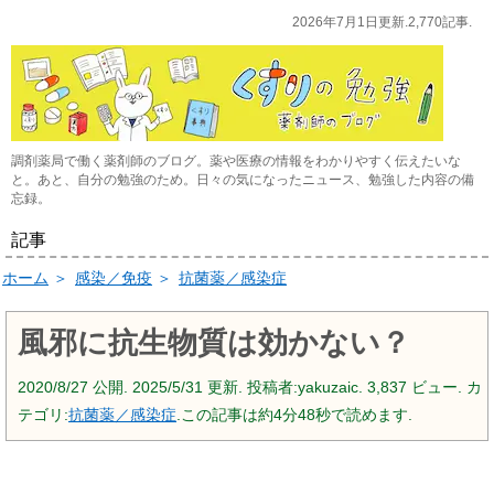
2026年7月1日更新.2,770記事.
調剤薬局で働く薬剤師のブログ。薬や医療の情報をわかりやすく伝えたいな
と。あと、自分の勉強のため。日々の気になったニュース、勉強した内容の備
忘録。
記事
ホーム
＞
感染／免疫
＞
抗菌薬／感染症
風邪に抗生物質は効かない？
2020/8/27
公開.
2025/5/31
更新. 投稿者:
yakuzaic.
3,837 ビュー. カ
テゴリ:
抗菌薬／感染症
.この記事は約4分48秒で読めます.