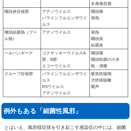
全身倦怠感
咽頭炎症候群
アデノウイルス
咽頭痛
パラインフルエンザウイ
発熱
ルス
咽頭結膜熱（プー
アデノウイルス
発熱
ル熱）
咽頭炎
結膜炎
ヘルパンギーナ
コクサッキーウイルスA
咽頭痛
群、B群
咽頭粘膜の小水
エコーウイルス
疱・潰瘍
クループ症候群
パラインフルエンザウイ
吸気性喘鳴
ルス
犬吠様咳嗽
RSウイルス
嗄声
アデノウイルス
例外もある「細菌性風邪」
とはいえ、風邪様症状を引き起こす感染症の中には、細菌