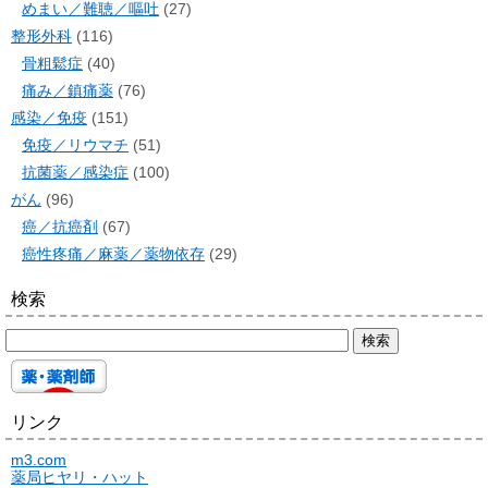
めまい／難聴／嘔吐
(27)
整形外科
(116)
骨粗鬆症
(40)
痛み／鎮痛薬
(76)
感染／免疫
(151)
免疫／リウマチ
(51)
抗菌薬／感染症
(100)
がん
(96)
癌／抗癌剤
(67)
癌性疼痛／麻薬／薬物依存
(29)
検索
リンク
m3.com
薬局ヒヤリ・ハット