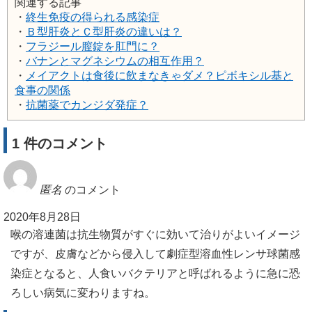
関連する記事
・
終生免疫の得られる感染症
・
Ｂ型肝炎とＣ型肝炎の違いは？
・
フラジール膣錠を肛門に？
・
バナンとマグネシウムの相互作用？
・
メイアクトは食後に飲まなきゃダメ？ピボキシル基と
食事の関係
・
抗菌薬でカンジダ発症？
1 件のコメント
匿名
のコメント
2020年8月28日
喉の溶連菌は抗生物質がすぐに効いて治りがよいイメージ
ですが、皮膚などから侵入して劇症型溶血性レンサ球菌感
染症となると、人食いバクテリアと呼ばれるように急に恐
ろしい病気に変わりますね。