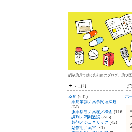
調剤薬局で働く薬剤師のブログ。薬や医
カテゴリ
記
薬局
(681)
ホ
薬局業務／薬事関連法規
(64)
服薬指導／薬歴／検査
(116)
調剤／調剤過誤
(246)
製剤／ジェネリック
(42)
副作用／薬害
(41)