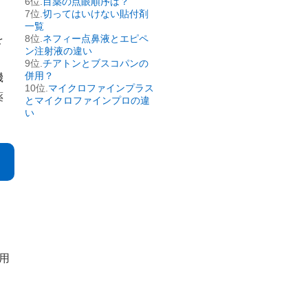
目薬の点眼順序は？
切ってはいけない貼付剤
一覧
を
ネフィー点鼻液とエピペ
ン注射液の違い
チアトンとブスコパンの
併用？
機
マイクロファインプラス
薬
とマイクロファインプロの違
い
用