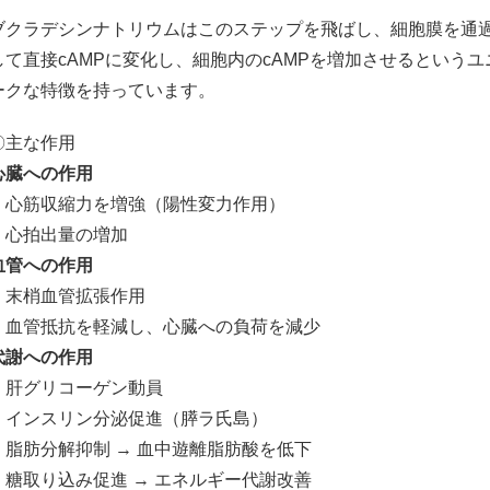
ブクラデシンナトリウムはこのステップを飛ばし、細胞膜を通
して直接cAMPに変化し、細胞内のcAMPを増加させるというユ
ークな特徴を持っています。
〇主な作用
心臓への作用
・心筋収縮力を増強（陽性変力作用）
・心拍出量の増加
血管への作用
・末梢血管拡張作用
・血管抵抗を軽減し、心臓への負荷を減少
代謝への作用
・肝グリコーゲン動員
・インスリン分泌促進（膵ラ氏島）
・脂肪分解抑制 → 血中遊離脂肪酸を低下
・糖取り込み促進 → エネルギー代謝改善