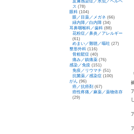
皮膚感染症／水虫／ヘルペ
ス
(78)
眼科
(104)
眼／目薬／メガネ
(66)
緑内障／白内障
(34)
耳鼻咽喉科／歯科
(88)
花粉症／鼻炎／アレルギー
(61)
めまい／難聴／嘔吐
(27)
整形外科
(116)
骨粗鬆症
(40)
痛み／鎮痛薬
(76)
感染／免疫
(151)
免疫／リウマチ
(51)
抗菌薬／感染症
(100)
がん
(96)
癌／抗癌剤
(67)
癌性疼痛／麻薬／薬物依存
(29)