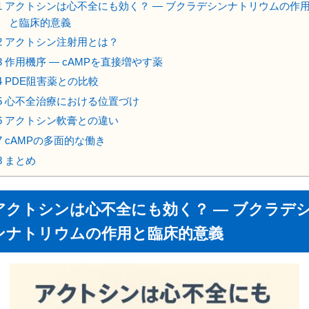
1
アクトシンは心不全にも効く？ ― ブクラデシンナトリウムの作
と臨床的意義
2
アクトシン注射用とは？
3
作用機序 ― cAMPを直接増やす薬
4
PDE阻害薬との比較
5
心不全治療における位置づけ
6
アクトシン軟膏との違い
7
cAMPの多面的な働き
8
まとめ
アクトシンは心不全にも効く？ ― ブクラデ
ンナトリウムの作用と臨床的意義