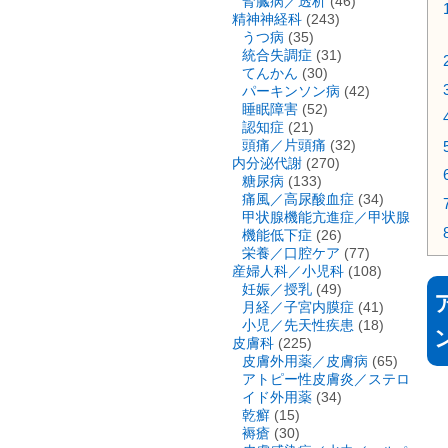
腎臓病／透析
(46)
精神神経科
(243)
うつ病
(35)
統合失調症
(31)
てんかん
(30)
パーキンソン病
(42)
睡眠障害
(52)
認知症
(21)
頭痛／片頭痛
(32)
内分泌代謝
(270)
糖尿病
(133)
痛風／高尿酸血症
(34)
甲状腺機能亢進症／甲状腺
機能低下症
(26)
栄養／口腔ケア
(77)
産婦人科／小児科
(108)
妊娠／授乳
(49)
月経／子宮内膜症
(41)
小児／先天性疾患
(18)
皮膚科
(225)
皮膚外用薬／皮膚病
(65)
アトピー性皮膚炎／ステロ
イド外用薬
(34)
乾癬
(15)
褥瘡
(30)