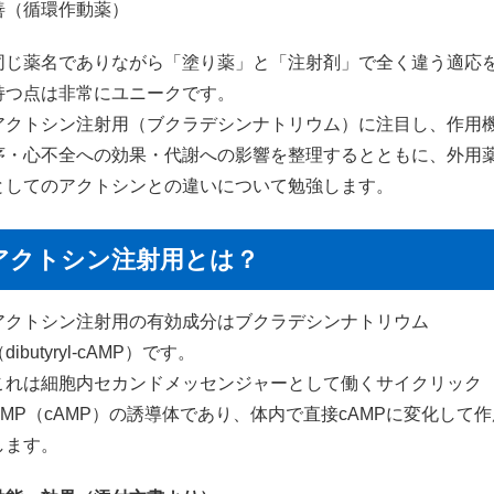
善（循環作動薬）
同じ薬名でありながら「塗り薬」と「注射剤」で全く違う適応
持つ点は非常にユニークです。
アクトシン注射用（ブクラデシンナトリウム）に注目し、作用
序・心不全への効果・代謝への影響を整理するとともに、外用
としてのアクトシンとの違いについて勉強します。
アクトシン注射用とは？
アクトシン注射用の有効成分はブクラデシンナトリウム
dibutyryl-cAMP）です。
これは細胞内セカンドメッセンジャーとして働くサイクリック
AMP（cAMP）の誘導体であり、体内で直接cAMPに変化して作
します。