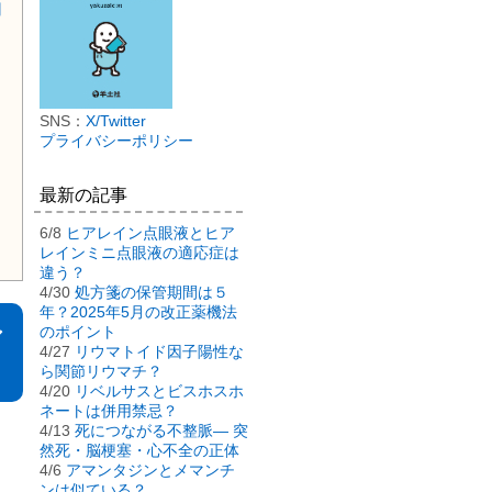
用
SNS：
X/Twitter
プライバシーポリシー
最新の記事
6/8
ヒアレイン点眼液とヒア
レインミニ点眼液の適応症は
違う？
4/30
処方箋の保管期間は５
年？2025年5月の改正薬機法
シ
のポイント
4/27
リウマトイド因子陽性な
ら関節リウマチ？
4/20
リベルサスとビスホスホ
ネートは併用禁忌？
4/13
死につながる不整脈― 突
然死・脳梗塞・心不全の正体
4/6
アマンタジンとメマンチ
ンは似ている？