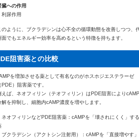
腎臓への作用
・利尿作用
このように、ブクラデシンは心不全の循環動態を改善しつつ、
謝面でもエネルギー効率を高めるという特徴を持ちます。
PDE阻害薬との比較
cAMPを増加させる薬として有名なのがホスホジエステラーゼ
（PDE）阻害薬です。
例えば、ネオフィリン（テオフィリン）はPDE阻害によりcAM
分解を抑制し、細胞内cAMP濃度を増やします。
・ネオフィリンなどPDE阻害薬：cAMPを「壊されにくく」す
薬
・ブクラデシン（アクトシン注射用）：cAMPを「直接増やす