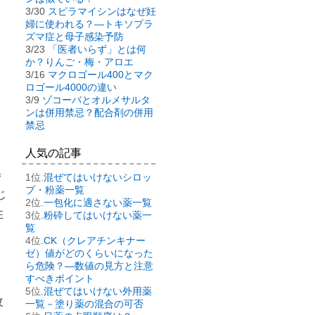
3/30
スピラマイシンはなぜ妊
婦に使われる？―トキソプラ
ズマ症と母子感染予防
3/23
「医者いらず」とは何
か？りんご・梅・アロエ
3/16
マクロゴール400とマク
ロゴール4000の違い
3/9
ゾコーバとオルメサルタ
ンは併用禁忌？配合剤の併用
禁忌
人気の記事
＝
混ぜてはいけないシロッ
プ・粉薬一覧
じ
一包化に適さない薬一覧
在
粉砕してはいけない薬一
覧
CK（クレアチンキナー
ゼ）値がどのくらいになった
ら危険？―数値の見方と注意
すべきポイント
混ぜてはいけない外用薬
改
一覧－塗り薬の混合の可否