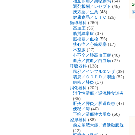
相互作用／薬物動態
(54)
2
調剤報酬／レセプト
(45)
漢方薬／生薬
(48)
健康食品／ＯＴＣ
(26)
循環器科
(260)
高血圧
(56)
脂質異常症
(37)
脳梗塞／血栓
(56)
狭心症／心筋梗塞
(17)
不整脈
(27)
心不全／肺高血圧症
(40)
血液／貧血／白血病
(27)
呼吸器科
(138)
風邪／インフルエンザ
(39)
喘息／ＣＯＰＤ／喫煙
(82)
結核／肺炎
(17)
消化器科
(202)
消化性潰瘍／逆流性食道炎
(65)
肝炎／膵炎／胆道疾患
(47)
便秘／痔
(40)
下痢／潰瘍性大腸炎
(50)
泌尿器科
(88)
前立腺肥大症／過活動膀胱
(42)