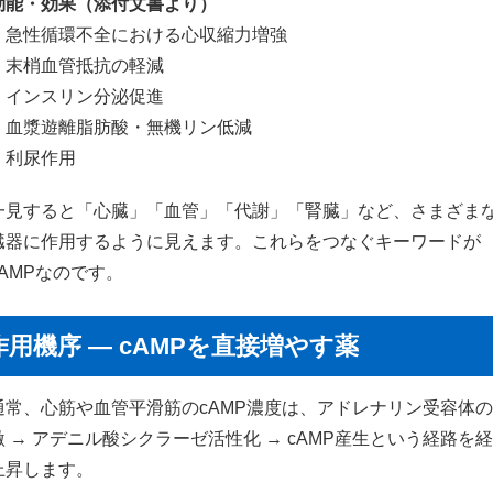
効能・効果（添付文書より）
・急性循環不全における心収縮力増強
・末梢血管抵抗の軽減
・インスリン分泌促進
・血漿遊離脂肪酸・無機リン低減
・利尿作用
一見すると「心臓」「血管」「代謝」「腎臓」など、さまざま
臓器に作用するように見えます。これらをつなぐキーワードが
cAMPなのです。
作用機序 ― cAMPを直接増やす薬
通常、心筋や血管平滑筋のcAMP濃度は、アドレナリン受容体
激 → アデニル酸シクラーゼ活性化 → cAMP産生という経路を
上昇します。