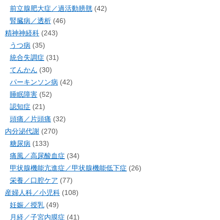
前立腺肥大症／過活動膀胱
(42)
腎臓病／透析
(46)
精神神経科
(243)
うつ病
(35)
統合失調症
(31)
てんかん
(30)
パーキンソン病
(42)
睡眠障害
(52)
認知症
(21)
頭痛／片頭痛
(32)
内分泌代謝
(270)
糖尿病
(133)
痛風／高尿酸血症
(34)
甲状腺機能亢進症／甲状腺機能低下症
(26)
栄養／口腔ケア
(77)
産婦人科／小児科
(108)
妊娠／授乳
(49)
月経／子宮内膜症
(41)