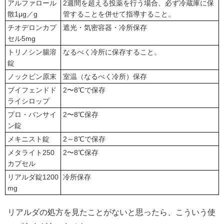
アルファロール
2週間を超える投薬を行う場合、必ず冷蔵庫に保
散1μg／g
管することを併せて指導すること。
チオデロンカプ
遮光・気密容器・冷所保存
セル5mg
トリノシン腸溶
なるべく冷所に保存すること。
錠
ノックビン原末
室温（なるべく冷所）保存
ブイフェンドド
2〜8℃で保存
ライシロップ
プロ・バンサイ
2〜8℃保存
ン錠
メキニスト錠
2～8℃で保存
メタライト250
2〜8℃保存
カプセル
リアルダ錠1200
冷所保存
mg
リアルダの処方を見たことがないと思ったら、こういう使