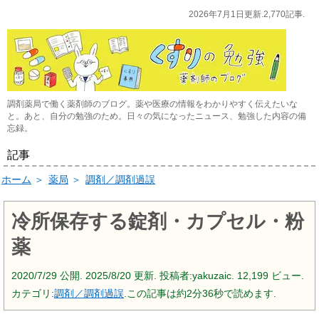
2026年7月1日更新.2,770記事.
調剤薬局で働く薬剤師のブログ。薬や医療の情報をわかりやすく伝えたいな
と。あと、自分の勉強のため。日々の気になったニュース、勉強した内容の備
忘録。
記事
ホーム
＞
薬局
＞
調剤／調剤過誤
冷所保存する錠剤・カプセル・粉
薬
2020/7/29
公開.
2025/8/20
更新. 投稿者:
yakuzaic.
12,199 ビュー.
カテゴリ:
調剤／調剤過誤
.この記事は約2分36秒で読めます.