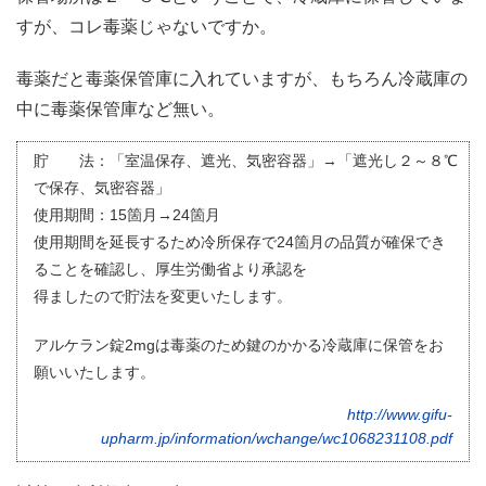
すが、コレ毒薬じゃないですか。
毒薬だと毒薬保管庫に入れていますが、もちろん冷蔵庫の
中に毒薬保管庫など無い。
貯 法：「室温保存、遮光、気密容器」→「遮光し２～８℃
で保存、気密容器」
使用期間：15箇月→24箇月
使用期間を延長するため冷所保存で24箇月の品質が確保でき
ることを確認し、厚生労働省より承認を
得ましたので貯法を変更いたします。
アルケラン錠2mgは毒薬のため鍵のかかる冷蔵庫に保管をお
願いいたします。
http://www.gifu-
upharm.jp/information/wchange/wc1068231108.pdf