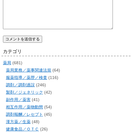
カテゴリ
薬局
(681)
薬局業務／薬事関連法規
(64)
服薬指導／薬歴／検査
(116)
調剤／調剤過誤
(246)
製剤／ジェネリック
(42)
副作用／薬害
(41)
相互作用／薬物動態
(54)
調剤報酬／レセプト
(45)
漢方薬／生薬
(48)
健康食品／ＯＴＣ
(26)