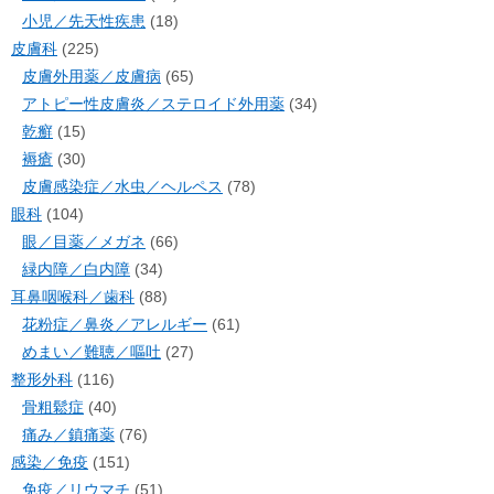
小児／先天性疾患
(18)
皮膚科
(225)
皮膚外用薬／皮膚病
(65)
アトピー性皮膚炎／ステロイド外用薬
(34)
乾癬
(15)
褥瘡
(30)
皮膚感染症／水虫／ヘルペス
(78)
眼科
(104)
眼／目薬／メガネ
(66)
緑内障／白内障
(34)
耳鼻咽喉科／歯科
(88)
花粉症／鼻炎／アレルギー
(61)
めまい／難聴／嘔吐
(27)
整形外科
(116)
骨粗鬆症
(40)
痛み／鎮痛薬
(76)
感染／免疫
(151)
免疫／リウマチ
(51)