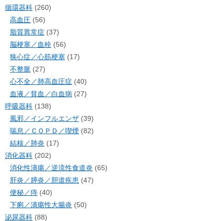
循環器科
(260)
高血圧
(56)
脂質異常症
(37)
脳梗塞／血栓
(56)
狭心症／心筋梗塞
(17)
不整脈
(27)
心不全／肺高血圧症
(40)
血液／貧血／白血病
(27)
呼吸器科
(138)
風邪／インフルエンザ
(39)
喘息／ＣＯＰＤ／喫煙
(82)
結核／肺炎
(17)
消化器科
(202)
消化性潰瘍／逆流性食道炎
(65)
肝炎／膵炎／胆道疾患
(47)
便秘／痔
(40)
下痢／潰瘍性大腸炎
(50)
泌尿器科
(88)