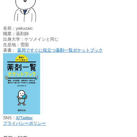
名前：yakuzaic
職業：薬剤師
出身大学：ケツメイシと同じ
生息地：雪国
著書：
薬局ですぐに役立つ薬剤一覧ポケットブック
SNS：
X/Twitter
プライバシーポリシー