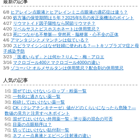
最新の記事
6/8
ヒアレイン点眼液とヒアレインミニ点眼液の適応症は違う？
4/30
処方箋の保管期間は５年？2025年5月の改正薬機法のポイント
4/27
リウマトイド因子陽性なら関節リウマチ？
4/20
リベルサスとビスホスホネートは併用禁忌？
4/13
死につながる不整脈― 突然死・脳梗塞・心不全の正体
4/6
アマンタジンとメマンチンは似ている？
3/30
スピラマイシンはなぜ妊婦に使われる？―トキソプラズマ症と母
子感染予防
3/23
「医者いらず」とは何か？りんご・梅・アロエ
3/16
マクロゴール400とマクロゴール4000の違い
3/9
ゾコーバとオルメサルタンは併用禁忌？配合剤の併用禁忌
人気の記事
混ぜてはいけないシロップ・粉薬一覧
一包化に適さない薬一覧
粉砕してはいけない薬一覧
CK（クレアチンキナーゼ）値がどのくらいになったら危険？―
数値の見方と注意すべきポイント
混ぜてはいけない外用薬一覧－塗り薬の混合の可否
目薬の点眼順序は？
切ってはいけない貼付剤一覧
ネフィー点鼻液とエピペン注射液の違い