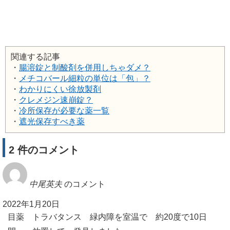
関連する記事
・
腸溶錠と制酸剤を併用しちゃダメ？
・
メチコバール細粒の単位は「包」？
・
わかりにくい徐放製剤
・
クレメジン速崩錠？
・
冷所保存が必要な薬一覧
・
遮光保存すべき薬
2 件のコメント
中尾英夫
のコメント
2022年1月20日
目薬 トラバタンス 緑内障を室温で 約20度で10日