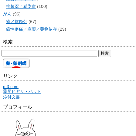
抗菌薬／感染症
(100)
がん
(96)
癌／抗癌剤
(67)
癌性疼痛／麻薬／薬物依存
(29)
検索
リンク
m3.com
薬局ヒヤリ・ハット
添付文書
プロフィール