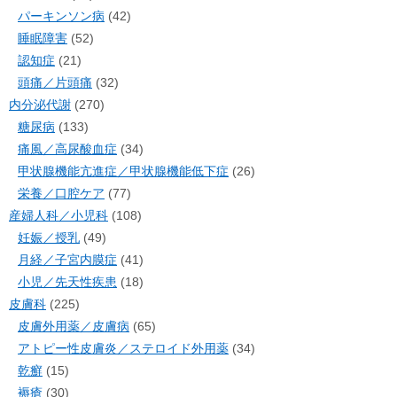
パーキンソン病
(42)
睡眠障害
(52)
認知症
(21)
頭痛／片頭痛
(32)
内分泌代謝
(270)
糖尿病
(133)
痛風／高尿酸血症
(34)
甲状腺機能亢進症／甲状腺機能低下症
(26)
栄養／口腔ケア
(77)
産婦人科／小児科
(108)
妊娠／授乳
(49)
月経／子宮内膜症
(41)
小児／先天性疾患
(18)
皮膚科
(225)
皮膚外用薬／皮膚病
(65)
アトピー性皮膚炎／ステロイド外用薬
(34)
乾癬
(15)
褥瘡
(30)