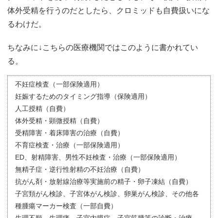
体外受精を行うのだとしたら、クロミッドも自費扱いにな
るわけだ。
ちなみに↓こちらの医療機関ではこのように書かれてい
る。
不妊症検査（一部保険適用）
妊娠するためのタイミング指導（保険適用）
人工授精（自費）
体外受精・顕微授精（自費）
受精障害・着床障害の治療（自費）
不育症検査・治療（一部保険適用）
ED、射精障害、男性不妊検査・治療（一部保険適用）
無精子症・逆行性射精の不妊治療（自費）
抗がん剤・放射線治療等実施前の精子・卵子凍結（自費）
子宮頚がん検診、子宮体がん検診、卵巣がん検診、その他各
種腫瘍マーカー検査（一部自費）
生理不順、生理痛、子宮内膜症、子宮筋腫等の診断・治療