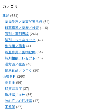
カテゴリ
薬局
(681)
薬局業務／薬事関連法規
(64)
服薬指導／薬歴／検査
(116)
調剤／調剤過誤
(246)
製剤／ジェネリック
(42)
副作用／薬害
(41)
相互作用／薬物動態
(54)
調剤報酬／レセプト
(45)
漢方薬／生薬
(48)
健康食品／ＯＴＣ
(26)
循環器科
(260)
高血圧
(56)
脂質異常症
(37)
脳梗塞／血栓
(56)
狭心症／心筋梗塞
(17)
不整脈
(27)