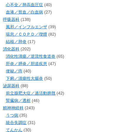
心不全／肺高血圧症
(40)
血液／貧血／白血病
(27)
呼吸器科
(138)
風邪／インフルエンザ
(39)
喘息／ＣＯＰＤ／喫煙
(82)
結核／肺炎
(17)
消化器科
(202)
消化性潰瘍／逆流性食道炎
(65)
肝炎／膵炎／胆道疾患
(47)
便秘／痔
(40)
下痢／潰瘍性大腸炎
(50)
泌尿器科
(88)
前立腺肥大症／過活動膀胱
(42)
腎臓病／透析
(46)
精神神経科
(243)
うつ病
(35)
統合失調症
(31)
てんかん
(30)