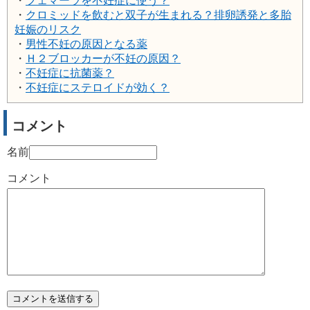
・
フェマーラを不妊症に使う？
・
クロミッドを飲むと双子が生まれる？排卵誘発と多胎
妊娠のリスク
・
男性不妊の原因となる薬
・
Ｈ２ブロッカーが不妊の原因？
・
不妊症に抗菌薬？
・
不妊症にステロイドが効く？
コメント
名前
コメント