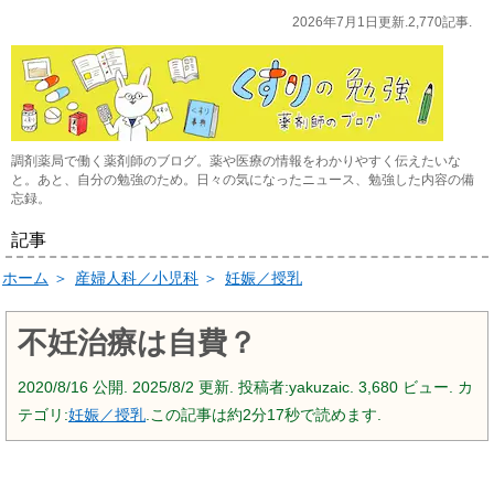
2026年7月1日更新.2,770記事.
調剤薬局で働く薬剤師のブログ。薬や医療の情報をわかりやすく伝えたいな
と。あと、自分の勉強のため。日々の気になったニュース、勉強した内容の備
忘録。
記事
ホーム
＞
産婦人科／小児科
＞
妊娠／授乳
不妊治療は自費？
2020/8/16
公開.
2025/8/2
更新. 投稿者:
yakuzaic.
3,680 ビュー. カ
テゴリ:
妊娠／授乳
.この記事は約2分17秒で読めます.