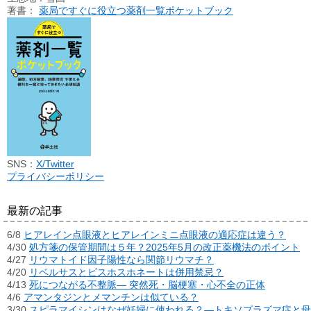
著書：
薬局ですぐに役立つ薬剤一覧ポケットブック
SNS：
X/Twitter
プライバシーポリシー
最新の記事
6/8
ヒアレイン点眼液とヒアレインミニ点眼液の適応症は違う？
4/30
処方箋の保管期間は５年？2025年5月の改正薬機法のポイント
4/27
リウマトイド因子陽性なら関節リウマチ？
4/20
リベルサスとビスホスホネートは併用禁忌？
4/13
死につながる不整脈― 突然死・脳梗塞・心不全の正体
4/6
アマンタジンとメマンチンは似ている？
3/30
スピラマイシンはなぜ妊婦に使われる？―トキソプラズマ症と母