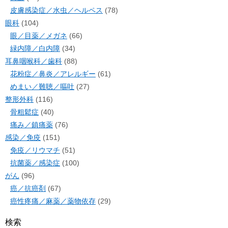
皮膚感染症／水虫／ヘルペス
(78)
眼科
(104)
眼／目薬／メガネ
(66)
緑内障／白内障
(34)
耳鼻咽喉科／歯科
(88)
花粉症／鼻炎／アレルギー
(61)
めまい／難聴／嘔吐
(27)
整形外科
(116)
骨粗鬆症
(40)
痛み／鎮痛薬
(76)
感染／免疫
(151)
免疫／リウマチ
(51)
抗菌薬／感染症
(100)
がん
(96)
癌／抗癌剤
(67)
癌性疼痛／麻薬／薬物依存
(29)
検索