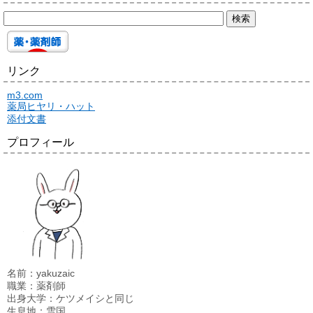
リンク
m3.com
薬局ヒヤリ・ハット
添付文書
プロフィール
名前：yakuzaic
職業：薬剤師
出身大学：ケツメイシと同じ
生息地：雪国