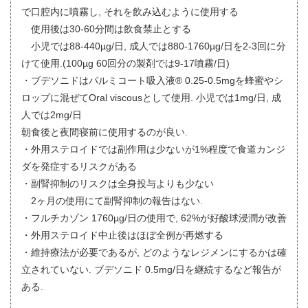
で口腔内に噴霧し, それを飲み込むように使用する
使用後は30-60分間は飲食禁止とする
小児では88-440µg/日, 成人では880-1760µg/日を2-3回に分
けて使用.(100µg 60回分の製剤では9-17噴霧/日)
・ブデソニドはパルミコート吸入液® 0.25-0.5mgを蜂蜜やシ
ロップに混ぜてOral viscousとして使用. 小児では1mg/日, 成
人では2mg/日
朝食後と夜間寝前に使用するのが良い.
・外用ステロイドでは副作用は少ないが1%程度で食道カンジ
ダを発症するリスクがある
・副腎抑制のリスクは全身投与よりも少ない
2ヶ月の使用にて副腎抑制の報告はない.
・フルチカゾン 1760µg/日の使用で, 62%が好酸球浸潤が改善
・外用ステロイド中止後はほぼ全例が再燃する
・維持療法が必要であるが, どのようなレジメンにするかは確
立されていない. ブデソニド 0.5mg/日を継続するなど報告が
ある.