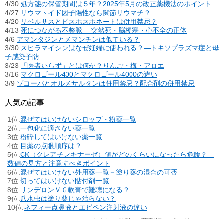
4/30
処方箋の保管期間は５年？2025年5月の改正薬機法のポイント
4/27
リウマトイド因子陽性なら関節リウマチ？
4/20
リベルサスとビスホスホネートは併用禁忌？
4/13
死につながる不整脈― 突然死・脳梗塞・心不全の正体
4/6
アマンタジンとメマンチンは似ている？
3/30
スピラマイシンはなぜ妊婦に使われる？―トキソプラズマ症と母
子感染予防
3/23
「医者いらず」とは何か？りんご・梅・アロエ
3/16
マクロゴール400とマクロゴール4000の違い
3/9
ゾコーバとオルメサルタンは併用禁忌？配合剤の併用禁忌
人気の記事
混ぜてはいけないシロップ・粉薬一覧
一包化に適さない薬一覧
粉砕してはいけない薬一覧
目薬の点眼順序は？
CK（クレアチンキナーゼ）値がどのくらいになったら危険？―
数値の見方と注意すべきポイント
混ぜてはいけない外用薬一覧－塗り薬の混合の可否
切ってはいけない貼付剤一覧
リンデロンＶＧ軟膏で難聴になる？
爪水虫は塗り薬じゃ治らない？
ネフィー点鼻液とエピペン注射液の違い