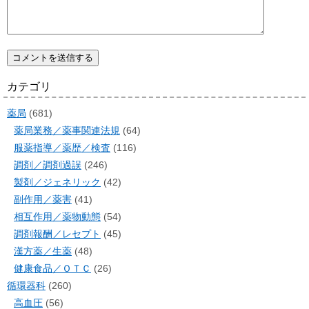
カテゴリ
薬局
(681)
薬局業務／薬事関連法規
(64)
服薬指導／薬歴／検査
(116)
調剤／調剤過誤
(246)
製剤／ジェネリック
(42)
副作用／薬害
(41)
相互作用／薬物動態
(54)
調剤報酬／レセプト
(45)
漢方薬／生薬
(48)
健康食品／ＯＴＣ
(26)
循環器科
(260)
高血圧
(56)