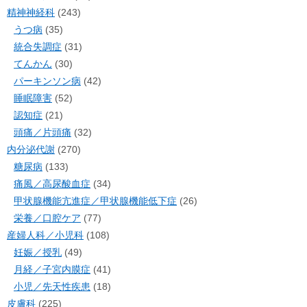
精神神経科
(243)
うつ病
(35)
統合失調症
(31)
てんかん
(30)
パーキンソン病
(42)
睡眠障害
(52)
認知症
(21)
頭痛／片頭痛
(32)
内分泌代謝
(270)
糖尿病
(133)
痛風／高尿酸血症
(34)
甲状腺機能亢進症／甲状腺機能低下症
(26)
栄養／口腔ケア
(77)
産婦人科／小児科
(108)
妊娠／授乳
(49)
月経／子宮内膜症
(41)
小児／先天性疾患
(18)
皮膚科
(225)