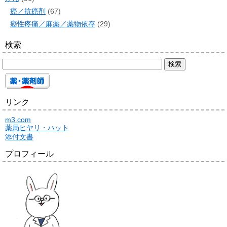
癌／抗癌剤
(67)
癌性疼痛／麻薬／薬物依存
(29)
検索
リンク
m3.com
薬局ヒヤリ・ハット
添付文書
プロフィール