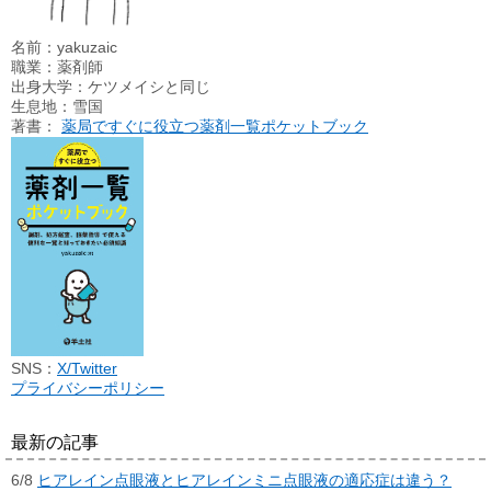
名前：yakuzaic
職業：薬剤師
出身大学：ケツメイシと同じ
生息地：雪国
著書：
薬局ですぐに役立つ薬剤一覧ポケットブック
SNS：
X/Twitter
プライバシーポリシー
最新の記事
6/8
ヒアレイン点眼液とヒアレインミニ点眼液の適応症は違う？