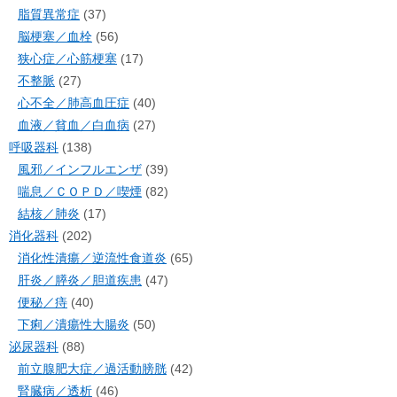
脂質異常症
(37)
脳梗塞／血栓
(56)
狭心症／心筋梗塞
(17)
不整脈
(27)
心不全／肺高血圧症
(40)
血液／貧血／白血病
(27)
呼吸器科
(138)
風邪／インフルエンザ
(39)
喘息／ＣＯＰＤ／喫煙
(82)
結核／肺炎
(17)
消化器科
(202)
消化性潰瘍／逆流性食道炎
(65)
肝炎／膵炎／胆道疾患
(47)
便秘／痔
(40)
下痢／潰瘍性大腸炎
(50)
泌尿器科
(88)
前立腺肥大症／過活動膀胱
(42)
腎臓病／透析
(46)