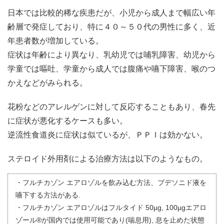
日本では比較的稀な疾患だが、小児から成人まで幅広い年
齢層で発症しており、特に４０～５０代の男性に多く、近
年患者数が増加している。
症状は年齢により異なり、乳幼児では哺乳障害、幼児から
学童では嘔吐、学童から成人では腹痛や嚥下障害、喉のつ
かえなどがみられる。
花粉などのアレルゲンに対して反応することもあり、春先
に症状が悪化するケースも多い。
逆流性食道炎に症状は似ているが、ＰＰＩは効かない。
ステロイド外用剤による治療方法は以下のようなもの。
・フルチカゾン エアロゾルを飲み込む方法、ブデソニド液を
嚥下する方法がある.
・フルチカゾン エアロゾルはフルタイド 50µg, 100µgエアロ
ゾール®が国内では使用可能であり(喘息用), 息を止めた状態