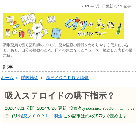
2026年7月1日更新.2,770記事.
調剤薬局で働く薬剤師のブログ。薬や医療の情報をわかりやすく伝えたいな
と。あと、自分の勉強のため。日々の気になったニュース、勉強した内容の備
忘録。
記事
ホーム
＞
呼吸器科
＞
喘息／ＣＯＰＤ／喫煙
吸入ステロイドの嚥下指示？
2020/7/31
公開.
2024/8/20
更新. 投稿者:
yakuzaic.
7,608 ビュー. カ
テゴリ:
喘息／ＣＯＰＤ／喫煙
.この記事は約4分57秒で読めます.