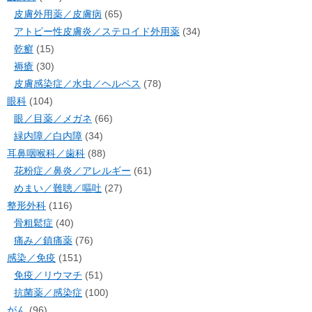
皮膚外用薬／皮膚病
(65)
アトピー性皮膚炎／ステロイド外用薬
(34)
乾癬
(15)
褥瘡
(30)
皮膚感染症／水虫／ヘルペス
(78)
眼科
(104)
眼／目薬／メガネ
(66)
緑内障／白内障
(34)
耳鼻咽喉科／歯科
(88)
花粉症／鼻炎／アレルギー
(61)
めまい／難聴／嘔吐
(27)
整形外科
(116)
骨粗鬆症
(40)
痛み／鎮痛薬
(76)
感染／免疫
(151)
免疫／リウマチ
(51)
抗菌薬／感染症
(100)
がん
(96)