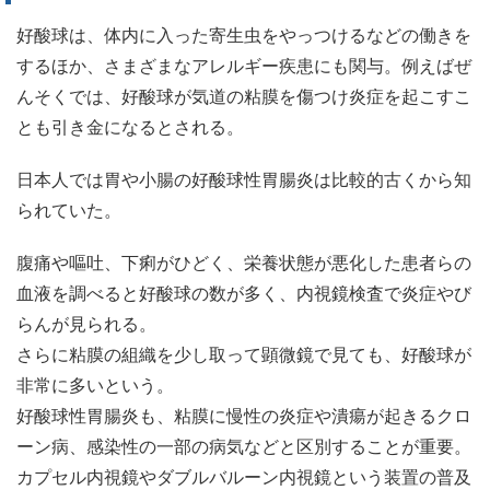
好酸球は、体内に入った寄生虫をやっつけるなどの働きを
するほか、さまざまなアレルギー疾患にも関与。例えばぜ
んそくでは、好酸球が気道の粘膜を傷つけ炎症を起こすこ
とも引き金になるとされる。
日本人では胃や小腸の好酸球性胃腸炎は比較的古くから知
られていた。
腹痛や嘔吐、下痢がひどく、栄養状態が悪化した患者らの
血液を調べると好酸球の数が多く、内視鏡検査で炎症やび
らんが見られる。
さらに粘膜の組織を少し取って顕微鏡で見ても、好酸球が
非常に多いという。
好酸球性胃腸炎も、粘膜に慢性の炎症や潰瘍が起きるクロ
ーン病、感染性の一部の病気などと区別することが重要。
カプセル内視鏡やダブルバルーン内視鏡という装置の普及