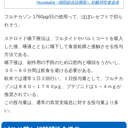
Hospitalist ~病院総合診療医~: 好酸球性食道炎
フルチカゾン 1760µg/日の使用って、ほぼレセプトで切ら
れそう。
ステロイド嚥下療法は、フルタイドやパルミコートを吸入
した後、唾液とともに嚥下して食道粘膜と接触させる投与
方法である。
嚥下後は、副作用の予防のため口腔内と咽頭をうがいし、
３０～６０分間は飲食を避ける必要がある。
欧米では通常１日２回行い、１日投与量として、フルチカ
ゾンは８８０～１７６０μｇ、ブテゾニドは１～４ｍｇが
推奨されている。
この投与量は、通常の気管支喘息に対する投与量より多
い。