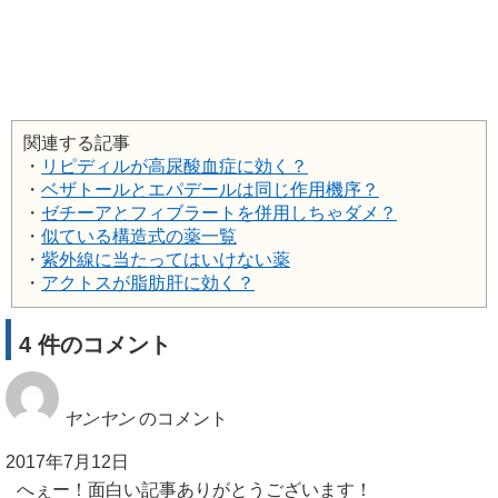
関連する記事
・
リピディルが高尿酸血症に効く？
・
ベザトールとエパデールは同じ作用機序？
・
ゼチーアとフィブラートを併用しちゃダメ？
・
似ている構造式の薬一覧
・
紫外線に当たってはいけない薬
・
アクトスが脂肪肝に効く？
4 件のコメント
ヤンヤン
のコメント
2017年7月12日
へぇー！面白い記事ありがとうございます！