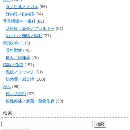
眼／目薬／メガネ
(66)
緑内障／白内障
(34)
耳鼻咽喉科／歯科
(88)
花粉症／鼻炎／アレルギー
(61)
めまい／難聴／嘔吐
(27)
整形外科
(116)
骨粗鬆症
(40)
痛み／鎮痛薬
(76)
感染／免疫
(151)
免疫／リウマチ
(51)
抗菌薬／感染症
(100)
がん
(96)
癌／抗癌剤
(67)
癌性疼痛／麻薬／薬物依存
(29)
検索