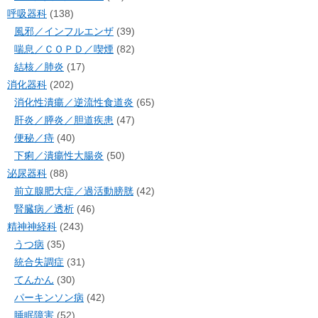
呼吸器科
(138)
風邪／インフルエンザ
(39)
喘息／ＣＯＰＤ／喫煙
(82)
結核／肺炎
(17)
消化器科
(202)
消化性潰瘍／逆流性食道炎
(65)
肝炎／膵炎／胆道疾患
(47)
便秘／痔
(40)
下痢／潰瘍性大腸炎
(50)
泌尿器科
(88)
前立腺肥大症／過活動膀胱
(42)
腎臓病／透析
(46)
精神神経科
(243)
うつ病
(35)
統合失調症
(31)
てんかん
(30)
パーキンソン病
(42)
睡眠障害
(52)