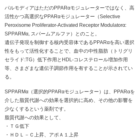
パルモディアはただのPPARαモジュレーターではなく、高
活性かつ高選択なPPARαモジュレーター（Selective
Peroxisome Proliferator-Activated Receptor Modulatorα:
SPPARMα, スパームアルファ）とのこと。
遺伝子発現を制御する核内受容体であるPPARαを高い選択
性をもって活性化することで、血中の中性脂肪（トリグリ
セライド:TG）低下作用とHDL-コレステロール増加作用
等、さまざまな遺伝子調節作用を有することが示されてい
る。
SPPARMα（選択的PPARαモジュレーター）は、PPARαを
介した脂質代謝への効果を選択的に高め、その他の影響を
少なくするという薬剤です。
脂質代謝への効果として、
・ＴＧ低下
・ＨＤＬ－Ｃ上昇、アポＡ１上昇