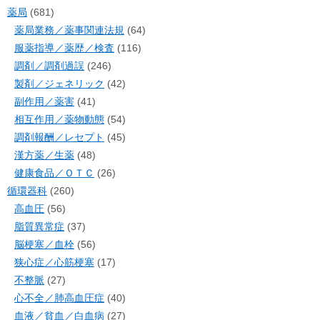
薬局
(681)
薬局業務／薬事関連法規
(64)
服薬指導／薬歴／検査
(116)
調剤／調剤過誤
(246)
製剤／ジェネリック
(42)
副作用／薬害
(41)
相互作用／薬物動態
(54)
調剤報酬／レセプト
(45)
漢方薬／生薬
(48)
健康食品／ＯＴＣ
(26)
循環器科
(260)
高血圧
(56)
脂質異常症
(37)
脳梗塞／血栓
(56)
狭心症／心筋梗塞
(17)
不整脈
(27)
心不全／肺高血圧症
(40)
血液／貧血／白血病
(27)