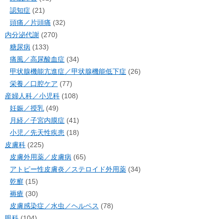
認知症
(21)
頭痛／片頭痛
(32)
内分泌代謝
(270)
糖尿病
(133)
痛風／高尿酸血症
(34)
甲状腺機能亢進症／甲状腺機能低下症
(26)
栄養／口腔ケア
(77)
産婦人科／小児科
(108)
妊娠／授乳
(49)
月経／子宮内膜症
(41)
小児／先天性疾患
(18)
皮膚科
(225)
皮膚外用薬／皮膚病
(65)
アトピー性皮膚炎／ステロイド外用薬
(34)
乾癬
(15)
褥瘡
(30)
皮膚感染症／水虫／ヘルペス
(78)
眼科
(104)