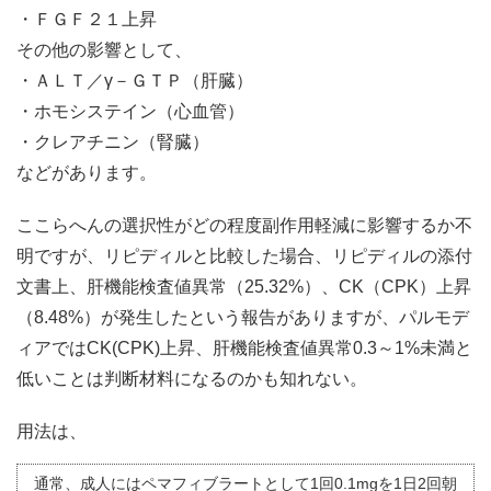
・ＦＧＦ２１上昇
その他の影響として、
・ＡＬＴ／γ－ＧＴＰ（肝臓）
・ホモシステイン（心血管）
・クレアチニン（腎臓）
などがあります。
ここらへんの選択性がどの程度副作用軽減に影響するか不
明ですが、リピディルと比較した場合、リピディルの添付
文書上、肝機能検査値異常（25.32%）、CK（CPK）上昇
（8.48%）が発生したという報告がありますが、パルモデ
ィアではCK(CPK)上昇、肝機能検査値異常0.3～1%未満と
低いことは判断材料になるのかも知れない。
用法は、
通常、成人にはペマフィブラートとして1回0.1mgを1日2回朝