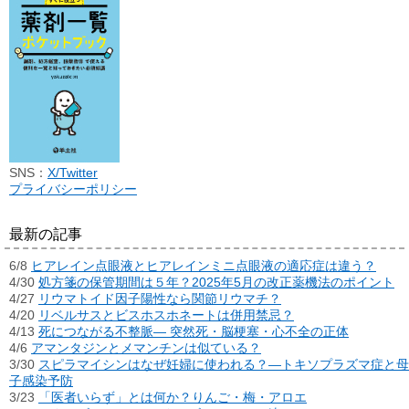
SNS：
X/Twitter
プライバシーポリシー
最新の記事
6/8
ヒアレイン点眼液とヒアレインミニ点眼液の適応症は違う？
4/30
処方箋の保管期間は５年？2025年5月の改正薬機法のポイント
4/27
リウマトイド因子陽性なら関節リウマチ？
4/20
リベルサスとビスホスホネートは併用禁忌？
4/13
死につながる不整脈― 突然死・脳梗塞・心不全の正体
4/6
アマンタジンとメマンチンは似ている？
3/30
スピラマイシンはなぜ妊婦に使われる？―トキソプラズマ症と母
子感染予防
3/23
「医者いらず」とは何か？りんご・梅・アロエ