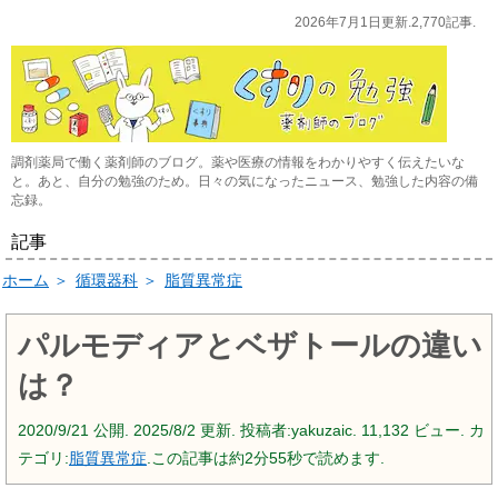
2026年7月1日更新.2,770記事.
調剤薬局で働く薬剤師のブログ。薬や医療の情報をわかりやすく伝えたいな
と。あと、自分の勉強のため。日々の気になったニュース、勉強した内容の備
忘録。
記事
ホーム
＞
循環器科
＞
脂質異常症
パルモディアとベザトールの違い
は？
2020/9/21
公開.
2025/8/2
更新. 投稿者:
yakuzaic.
11,132 ビュー. カ
テゴリ:
脂質異常症
.この記事は約2分55秒で読めます.