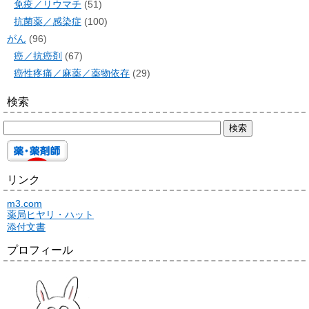
免疫／リウマチ
(51)
抗菌薬／感染症
(100)
がん
(96)
癌／抗癌剤
(67)
癌性疼痛／麻薬／薬物依存
(29)
検索
リンク
m3.com
薬局ヒヤリ・ハット
添付文書
プロフィール