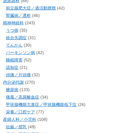
泌尿器科
(88)
前立腺肥大症／過活動膀胱
(42)
腎臓病／透析
(46)
精神神経科
(243)
うつ病
(35)
統合失調症
(31)
てんかん
(30)
パーキンソン病
(42)
睡眠障害
(52)
認知症
(21)
頭痛／片頭痛
(32)
内分泌代謝
(270)
糖尿病
(133)
痛風／高尿酸血症
(34)
甲状腺機能亢進症／甲状腺機能低下症
(26)
栄養／口腔ケア
(77)
産婦人科／小児科
(108)
妊娠／授乳
(49)