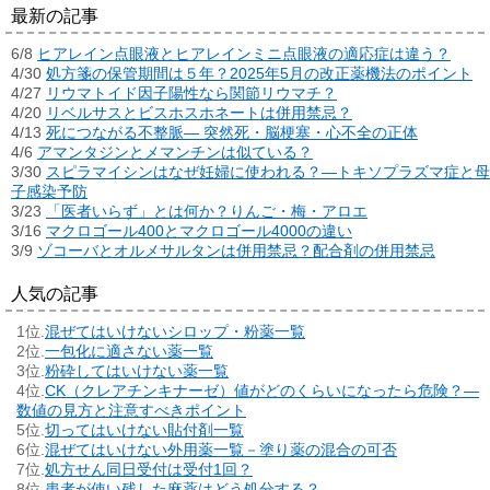
最新の記事
6/8
ヒアレイン点眼液とヒアレインミニ点眼液の適応症は違う？
4/30
処方箋の保管期間は５年？2025年5月の改正薬機法のポイント
4/27
リウマトイド因子陽性なら関節リウマチ？
4/20
リベルサスとビスホスホネートは併用禁忌？
4/13
死につながる不整脈― 突然死・脳梗塞・心不全の正体
4/6
アマンタジンとメマンチンは似ている？
3/30
スピラマイシンはなぜ妊婦に使われる？―トキソプラズマ症と母
子感染予防
3/23
「医者いらず」とは何か？りんご・梅・アロエ
3/16
マクロゴール400とマクロゴール4000の違い
3/9
ゾコーバとオルメサルタンは併用禁忌？配合剤の併用禁忌
人気の記事
混ぜてはいけないシロップ・粉薬一覧
一包化に適さない薬一覧
粉砕してはいけない薬一覧
CK（クレアチンキナーゼ）値がどのくらいになったら危険？―
数値の見方と注意すべきポイント
切ってはいけない貼付剤一覧
混ぜてはいけない外用薬一覧－塗り薬の混合の可否
処方せん同日受付は受付1回？
患者が使い残した麻薬はどう処分する？