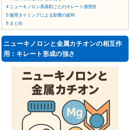
4
ニューキノロン系薬剤ごとのキレート感受性
5
服用タイミングによる影響の緩和
6
まとめ
ニューキノロンと金属カチオンの相互作
用：キレート形成の強さ