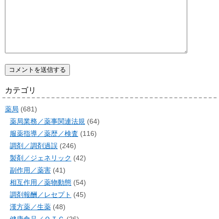
カテゴリ
薬局
(681)
薬局業務／薬事関連法規
(64)
服薬指導／薬歴／検査
(116)
調剤／調剤過誤
(246)
製剤／ジェネリック
(42)
副作用／薬害
(41)
相互作用／薬物動態
(54)
調剤報酬／レセプト
(45)
漢方薬／生薬
(48)