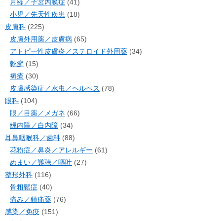
月経／子宮内膜症
(41)
小児／先天性疾患
(18)
皮膚科
(225)
皮膚外用薬／皮膚病
(65)
アトピー性皮膚炎／ステロイド外用薬
(34)
乾癬
(15)
褥瘡
(30)
皮膚感染症／水虫／ヘルペス
(78)
眼科
(104)
眼／目薬／メガネ
(66)
緑内障／白内障
(34)
耳鼻咽喉科／歯科
(88)
花粉症／鼻炎／アレルギー
(61)
めまい／難聴／嘔吐
(27)
整形外科
(116)
骨粗鬆症
(40)
痛み／鎮痛薬
(76)
感染／免疫
(151)