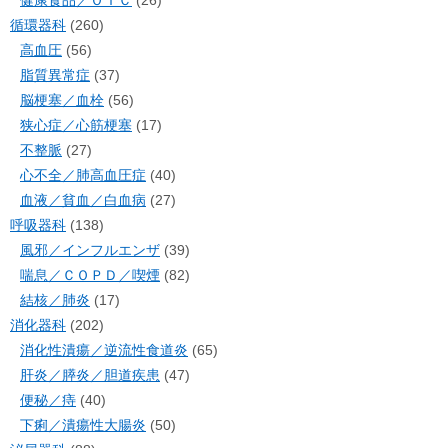
健康食品／ＯＴＣ
(26)
循環器科
(260)
高血圧
(56)
脂質異常症
(37)
脳梗塞／血栓
(56)
狭心症／心筋梗塞
(17)
不整脈
(27)
心不全／肺高血圧症
(40)
血液／貧血／白血病
(27)
呼吸器科
(138)
風邪／インフルエンザ
(39)
喘息／ＣＯＰＤ／喫煙
(82)
結核／肺炎
(17)
消化器科
(202)
消化性潰瘍／逆流性食道炎
(65)
肝炎／膵炎／胆道疾患
(47)
便秘／痔
(40)
下痢／潰瘍性大腸炎
(50)