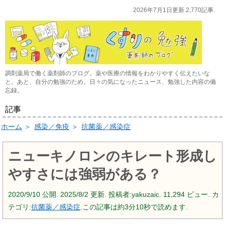
2026年7月1日更新.2,770記事.
調剤薬局で働く薬剤師のブログ。薬や医療の情報をわかりやすく伝えたいな
と。あと、自分の勉強のため。日々の気になったニュース、勉強した内容の備
忘録。
記事
ホーム
＞
感染／免疫
＞
抗菌薬／感染症
ニューキノロンのキレート形成し
やすさには強弱がある？
2020/9/10
公開.
2025/8/2
更新. 投稿者:
yakuzaic.
11,294 ビュー. カ
テゴリ:
抗菌薬／感染症
.この記事は約3分10秒で読めます.