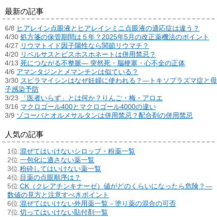
最新の記事
6/8
ヒアレイン点眼液とヒアレインミニ点眼液の適応症は違う？
4/30
処方箋の保管期間は５年？2025年5月の改正薬機法のポイント
4/27
リウマトイド因子陽性なら関節リウマチ？
4/20
リベルサスとビスホスホネートは併用禁忌？
4/13
死につながる不整脈― 突然死・脳梗塞・心不全の正体
4/6
アマンタジンとメマンチンは似ている？
3/30
スピラマイシンはなぜ妊婦に使われる？―トキソプラズマ症と母
子感染予防
3/23
「医者いらず」とは何か？りんご・梅・アロエ
3/16
マクロゴール400とマクロゴール4000の違い
3/9
ゾコーバとオルメサルタンは併用禁忌？配合剤の併用禁忌
人気の記事
混ぜてはいけないシロップ・粉薬一覧
一包化に適さない薬一覧
粉砕してはいけない薬一覧
目薬の点眼順序は？
CK（クレアチンキナーゼ）値がどのくらいになったら危険？―
数値の見方と注意すべきポイント
混ぜてはいけない外用薬一覧－塗り薬の混合の可否
切ってはいけない貼付剤一覧