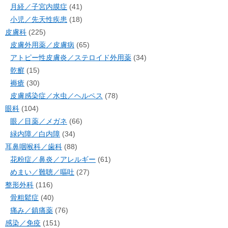
月経／子宮内膜症
(41)
小児／先天性疾患
(18)
皮膚科
(225)
皮膚外用薬／皮膚病
(65)
アトピー性皮膚炎／ステロイド外用薬
(34)
乾癬
(15)
褥瘡
(30)
皮膚感染症／水虫／ヘルペス
(78)
眼科
(104)
眼／目薬／メガネ
(66)
緑内障／白内障
(34)
耳鼻咽喉科／歯科
(88)
花粉症／鼻炎／アレルギー
(61)
めまい／難聴／嘔吐
(27)
整形外科
(116)
骨粗鬆症
(40)
痛み／鎮痛薬
(76)
感染／免疫
(151)