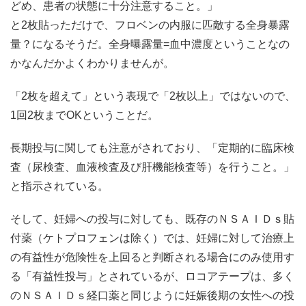
どめ、患者の状態に十分注意すること。」
と2枚貼っただけで、フロベンの内服に匹敵する全身暴露
量？になるそうだ。全身曝露量=血中濃度ということなの
かなんだかよくわかりませんが。
「2枚を超えて」という表現で「2枚以上」ではないので、
1回2枚までOKということだ。
長期投与に関しても注意がされており、「定期的に臨床検
査（尿検査、血液検査及び肝機能検査等）を行うこと。」
と指示されている。
そして、妊婦への投与に対しても、既存のＮＳＡＩＤｓ貼
付薬（ケトプロフェンは除く）では、妊婦に対して治療上
の有益性が危険性を上回ると判断される場合にのみ使用す
る「有益性投与」とされているが、ロコアテープは、多く
のＮＳＡＩＤｓ経口薬と同じように妊娠後期の女性への投