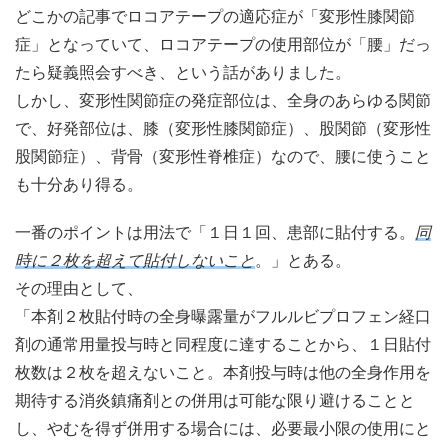
どこかの記事でロコアテープの適応症が「変形性膝関節
症」となっていて、ロコアテープの使用部位が「腰」だっ
たら疑義照会すべき、という話がありました。
しかし、変形性関節症の発症部位は、全身のあらゆる関節
で、好発部位は、膝（変形性膝関節症）、股関節（変形性
股関節症）、背骨（変形性脊椎症）なので、腰に使うこと
も十分あり得る。
一番のポイントは用法で「１日１回、患部に貼付する。
同
時に２枚を超えて貼付しないこと
。」とある。
その理由として、
「本剤２枚貼付時の全身曝露量がフルルビプロフェン経口
剤の通常用量投与時と同程度に達することから、１日貼付
枚数は２枚を超えないこと。本剤投与時は他の全身作用を
期待する消炎鎮痛剤との併用は可能な限り避けることと
し、やむを得ず併用する場合には、必要最小限の使用にと