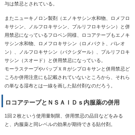
与は禁忌とされている。
またニューキノロン製剤（エノキサシン水和物、ロメフロ
キサシン、ノルフロキサシン、プルリフロキサシン）と併
用禁忌になっているフロベン同様、ロコアテープもエノキ
サシン水和物、ロメフロキサシン（ロメバクト、バレオ
ン）、ノルフロキサシン（バクシダール）、プルリフロキ
サシン（スオード）と併用禁忌になっている。
モーラステープやパップＸＲがシプロキサンと併用禁忌ど
ころか併用注意にも記載されていないところから、それら
の単なる湿布とは一線を画した貼付剤なのだろう。
ロコアテープとＮＳＡＩＤｓ内服薬の併用
1回２枚という使用量制限、併用禁忌の品目などをみる
と、内服薬と同レベルの効果が期待できる貼付剤。