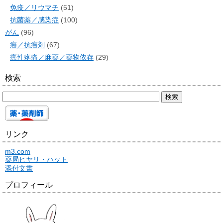
免疫／リウマチ
(51)
抗菌薬／感染症
(100)
がん
(96)
癌／抗癌剤
(67)
癌性疼痛／麻薬／薬物依存
(29)
検索
リンク
m3.com
薬局ヒヤリ・ハット
添付文書
プロフィール