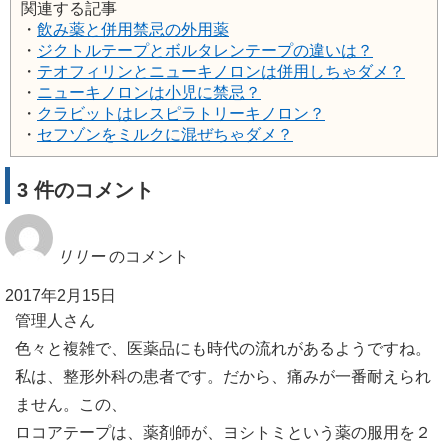
関連する記事
・
飲み薬と併用禁忌の外用薬
・
ジクトルテープとボルタレンテープの違いは？
・
テオフィリンとニューキノロンは併用しちゃダメ？
・
ニューキノロンは小児に禁忌？
・
クラビットはレスピラトリーキノロン？
・
セフゾンをミルクに混ぜちゃダメ？
3 件のコメント
リリー
のコメント
2017年2月15日
管理人さん
色々と複雑で、医薬品にも時代の流れがあるようですね。
私は、整形外科の患者です。だから、痛みが一番耐えられ
ません。この、
ロコアテープは、薬剤師が、ヨシトミという薬の服用を２