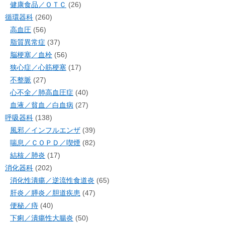
健康食品／ＯＴＣ
(26)
循環器科
(260)
高血圧
(56)
脂質異常症
(37)
脳梗塞／血栓
(56)
狭心症／心筋梗塞
(17)
不整脈
(27)
心不全／肺高血圧症
(40)
血液／貧血／白血病
(27)
呼吸器科
(138)
風邪／インフルエンザ
(39)
喘息／ＣＯＰＤ／喫煙
(82)
結核／肺炎
(17)
消化器科
(202)
消化性潰瘍／逆流性食道炎
(65)
肝炎／膵炎／胆道疾患
(47)
便秘／痔
(40)
下痢／潰瘍性大腸炎
(50)