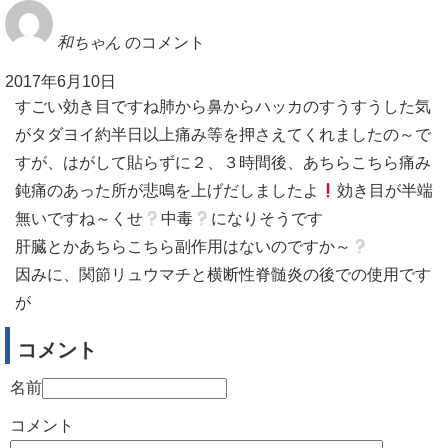
和ちゃん
のコメント
2017年6月10日
すごい効き目ですね肺から鼻からハッカのすうすうした気
がタダヨイ約半日以上痛み等を押さえてくれましたの～で
すが、はがして貼らずに２、３時間後、あちらこちら痛み
鈍痛のあった所が悲鳴を上げだしましたよ
効き目が半端
無いですね～くせ
中毒
になりそうです
肝臓とかあちらこちら副作用はないのですか～
因みに、関節リュウマチと横断性脊髄炎の後での使用です
が
コメント
名前
コメント