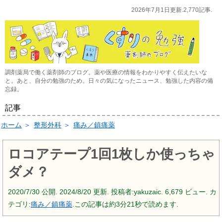
2026年7月1日更新.2,770記事.
調剤薬局で働く薬剤師のブログ。薬や医療の情報をわかりやすく伝えたいな
と。あと、自分の勉強のため。日々の気になったニュース、勉強した内容の備
忘録。
記事
ホーム
＞
整形外科
＞
痛み／鎮痛薬
ロコアテープ1回1枚しか使っちゃ
ダメ？
2020/7/30
公開.
2024/8/20
更新. 投稿者:
yakuzaic.
6,679 ビュー. カ
テゴリ:
痛み／鎮痛薬
.この記事は約3分21秒で読めます.