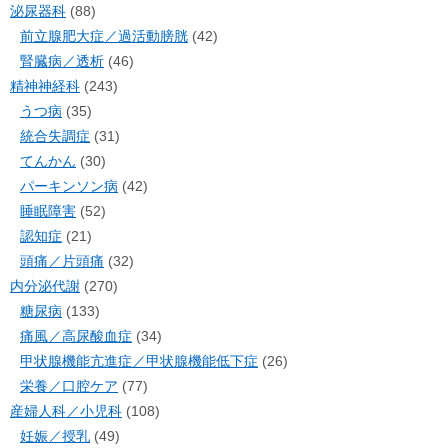
泌尿器科
(88)
前立腺肥大症／過活動膀胱
(42)
腎臓病／透析
(46)
精神神経科
(243)
うつ病
(35)
統合失調症
(31)
てんかん
(30)
パーキンソン病
(42)
睡眠障害
(52)
認知症
(21)
頭痛／片頭痛
(32)
内分泌代謝
(270)
糖尿病
(133)
痛風／高尿酸血症
(34)
甲状腺機能亢進症／甲状腺機能低下症
(26)
栄養／口腔ケア
(77)
産婦人科／小児科
(108)
妊娠／授乳
(49)