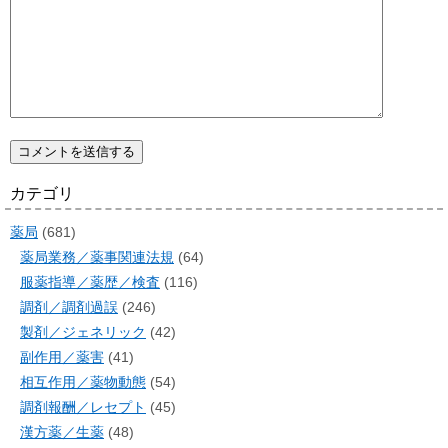
カテゴリ
薬局
(681)
薬局業務／薬事関連法規
(64)
服薬指導／薬歴／検査
(116)
調剤／調剤過誤
(246)
製剤／ジェネリック
(42)
副作用／薬害
(41)
相互作用／薬物動態
(54)
調剤報酬／レセプト
(45)
漢方薬／生薬
(48)