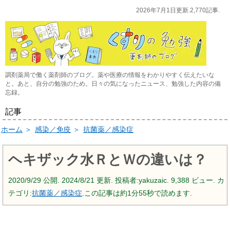
2026年7月1日更新.2,770記事.
調剤薬局で働く薬剤師のブログ。薬や医療の情報をわかりやすく伝えたいな
と。あと、自分の勉強のため。日々の気になったニュース、勉強した内容の備
忘録。
記事
ホーム
＞
感染／免疫
＞
抗菌薬／感染症
ヘキザック水ＲとＷの違いは？
2020/9/29
公開.
2024/8/21
更新. 投稿者:
yakuzaic.
9,388 ビュー. カ
テゴリ:
抗菌薬／感染症
.この記事は約1分55秒で読めます.