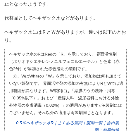
止となったようです。
代替品としてヘキザック水などがあります。
ヘキザック水にはＲとＷがありますが、違いは以下のとお
り。
ヘキザック水のRはRedの「R」を示しており、界面活性剤
（ポリオキシエチレンノニルフェニルエーテル）と色素（赤
色2号）が添加された赤色澄明の製剤です。
一方、WはWhiteの「W」を示しており、添加物は何も加えて
いない製剤です。 界面活性剤の添加の有無によりRとWでは適
用範囲が異なります。W製剤には「結膜のうの洗浄・消毒
（0.05%以下）」および「産婦人科・泌尿器科における外陰・
外性器の皮膚消毒（0.02%）」の適用がありますがR製剤には
ございません。それ以外の適用は両製剤同じとなります。
0.5％ヘキザック水R｜よくある質問｜製剤一覧｜吉田製
薬：製品情報