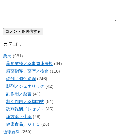
カテゴリ
薬局
(681)
薬局業務／薬事関連法規
(64)
服薬指導／薬歴／検査
(116)
調剤／調剤過誤
(246)
製剤／ジェネリック
(42)
副作用／薬害
(41)
相互作用／薬物動態
(54)
調剤報酬／レセプト
(45)
漢方薬／生薬
(48)
健康食品／ＯＴＣ
(26)
循環器科
(260)