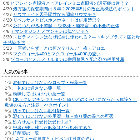
6/8
ヒアレイン点眼液とヒアレインミニ点眼液の適応症は違う？
4/30
処方箋の保管期間は５年？2025年5月の改正薬機法のポイント
4/27
リウマトイド因子陽性なら関節リウマチ？
4/20
リベルサスとビスホスホネートは併用禁忌？
4/13
死につながる不整脈― 突然死・脳梗塞・心不全の正体
4/6
アマンタジンとメマンチンは似ている？
3/30
スピラマイシンはなぜ妊婦に使われる？―トキソプラズマ症と母
子感染予防
3/23
「医者いらず」とは何か？りんご・梅・アロエ
3/16
マクロゴール400とマクロゴール4000の違い
3/9
ゾコーバとオルメサルタンは併用禁忌？配合剤の併用禁忌
人気の記事
混ぜてはいけないシロップ・粉薬一覧
一包化に適さない薬一覧
粉砕してはいけない薬一覧
CK（クレアチンキナーゼ）値がどのくらいになったら危険？―
数値の見方と注意すべきポイント
切ってはいけない貼付剤一覧
混ぜてはいけない外用薬一覧－塗り薬の混合の可否
処方せん同日受付は受付1回？
患者が使い残した麻薬はどう処分する？
抗菌薬の一覧
ネフィー点鼻液とエピペン注射液の違い