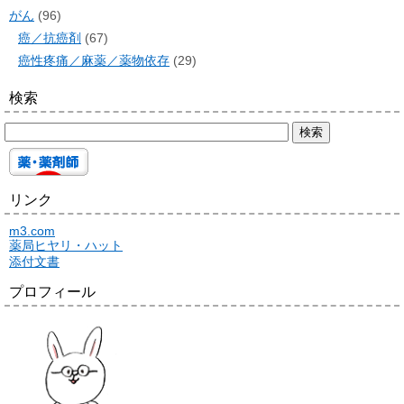
がん
(96)
癌／抗癌剤
(67)
癌性疼痛／麻薬／薬物依存
(29)
検索
リンク
m3.com
薬局ヒヤリ・ハット
添付文書
プロフィール