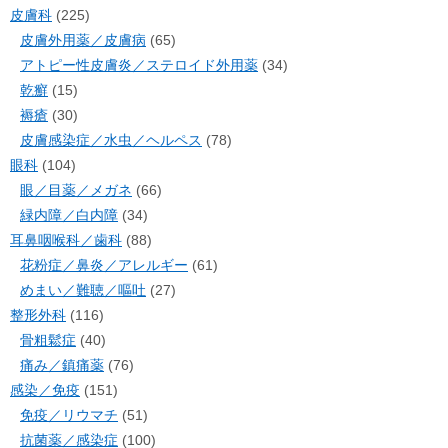
皮膚科
(225)
皮膚外用薬／皮膚病
(65)
アトピー性皮膚炎／ステロイド外用薬
(34)
乾癬
(15)
褥瘡
(30)
皮膚感染症／水虫／ヘルペス
(78)
眼科
(104)
眼／目薬／メガネ
(66)
緑内障／白内障
(34)
耳鼻咽喉科／歯科
(88)
花粉症／鼻炎／アレルギー
(61)
めまい／難聴／嘔吐
(27)
整形外科
(116)
骨粗鬆症
(40)
痛み／鎮痛薬
(76)
感染／免疫
(151)
免疫／リウマチ
(51)
抗菌薬／感染症
(100)