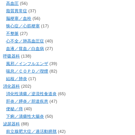
高血圧
(56)
脂質異常症
(37)
脳梗塞／血栓
(56)
狭心症／心筋梗塞
(17)
不整脈
(27)
心不全／肺高血圧症
(40)
血液／貧血／白血病
(27)
呼吸器科
(138)
風邪／インフルエンザ
(39)
喘息／ＣＯＰＤ／喫煙
(82)
結核／肺炎
(17)
消化器科
(202)
消化性潰瘍／逆流性食道炎
(65)
肝炎／膵炎／胆道疾患
(47)
便秘／痔
(40)
下痢／潰瘍性大腸炎
(50)
泌尿器科
(88)
前立腺肥大症／過活動膀胱
(42)