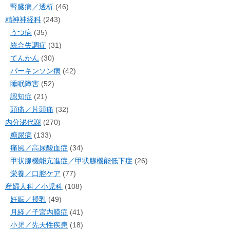
腎臓病／透析
(46)
精神神経科
(243)
うつ病
(35)
統合失調症
(31)
てんかん
(30)
パーキンソン病
(42)
睡眠障害
(52)
認知症
(21)
頭痛／片頭痛
(32)
内分泌代謝
(270)
糖尿病
(133)
痛風／高尿酸血症
(34)
甲状腺機能亢進症／甲状腺機能低下症
(26)
栄養／口腔ケア
(77)
産婦人科／小児科
(108)
妊娠／授乳
(49)
月経／子宮内膜症
(41)
小児／先天性疾患
(18)