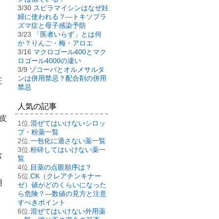
3/30
スピラマイシンはなぜ妊
婦に使われる？―トキソプラ
ズマ症と母子感染予防
3/23
「医者いらず」とは何
か？りんご・梅・アロエ
3/16
マクロゴール400とマク
ロゴール4000の違い
3/9
ゾコーバとオルメサルタ
ンは併用禁忌？配合剤の併用
正
禁忌
人気の記事
皮
混ぜてはいけないシロッ
プ・粉薬一覧
一包化に適さない薬一覧
粉砕してはいけない薬一
含
覧
目薬の点眼順序は？
CK（クレアチンキナー
用
ゼ）値がどのくらいになった
ら危険？―数値の見方と注意
すべきポイント
混ぜてはいけない外用薬