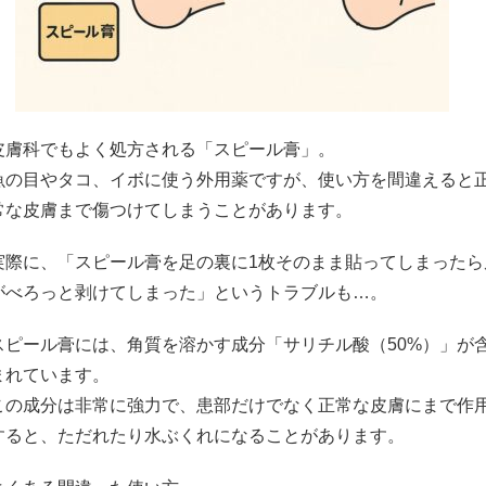
皮膚科でもよく処方される「スピール膏」。
魚の目やタコ、イボに使う外用薬ですが、使い方を間違えると
常な皮膚まで傷つけてしまうことがあります。
実際に、「スピール膏を足の裏に1枚そのまま貼ってしまったら
がべろっと剥けてしまった」というトラブルも…。
スピール膏には、角質を溶かす成分「サリチル酸（50%）」が
まれています。
この成分は非常に強力で、患部だけでなく正常な皮膚にまで作
すると、ただれたり水ぶくれになることがあります。