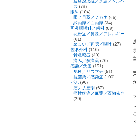
皮膚感染症／水虫／ヘルペ
ス
(78)
眼科
(104)
眼／目薬／メガネ
(66)
緑内障／白内障
(34)
耳鼻咽喉科／歯科
(88)
花粉症／鼻炎／アレルギー
(61)
めまい／難聴／嘔吐
(27)
整形外科
(116)
骨粗鬆症
(40)
痛み／鎮痛薬
(76)
感染／免疫
(151)
免疫／リウマチ
(51)
抗菌薬／感染症
(100)
がん
(96)
癌／抗癌剤
(67)
癌性疼痛／麻薬／薬物依存
(29)