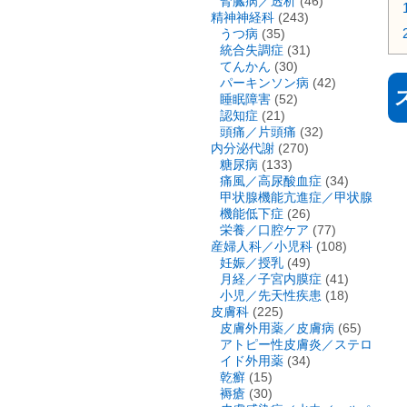
腎臓病／透析
(46)
精神神経科
(243)
うつ病
(35)
統合失調症
(31)
てんかん
(30)
パーキンソン病
(42)
睡眠障害
(52)
認知症
(21)
頭痛／片頭痛
(32)
内分泌代謝
(270)
糖尿病
(133)
痛風／高尿酸血症
(34)
甲状腺機能亢進症／甲状腺
機能低下症
(26)
栄養／口腔ケア
(77)
産婦人科／小児科
(108)
妊娠／授乳
(49)
月経／子宮内膜症
(41)
小児／先天性疾患
(18)
皮膚科
(225)
皮膚外用薬／皮膚病
(65)
アトピー性皮膚炎／ステロ
イド外用薬
(34)
乾癬
(15)
褥瘡
(30)