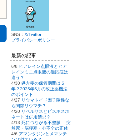
SNS：
X/Twitter
プライバシーポリシー
最新の記事
6/8
ヒアレイン点眼液とヒア
レインミニ点眼液の適応症は
違う？
4/30
処方箋の保管期間は５
年？2025年5月の改正薬機法
のポイント
4/27
リウマトイド因子陽性な
ら関節リウマチ？
4/20
リベルサスとビスホスホ
ネートは併用禁忌？
4/13
死につながる不整脈― 突
然死・脳梗塞・心不全の正体
4/6
アマンタジンとメマンチ
ンは似ている？