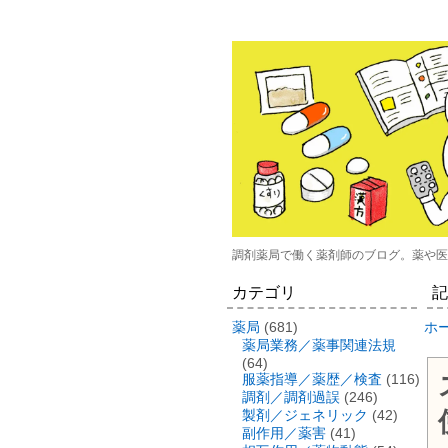
調剤薬局で働く薬剤師のブログ。薬や医
カテゴリ
記
薬局
(681)
ホ
薬局業務／薬事関連法規
(64)
服薬指導／薬歴／検査
(116)
調剤／調剤過誤
(246)
製剤／ジェネリック
(42)
副作用／薬害
(41)