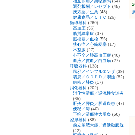
相互作用／薬物動態
(54)
2
調剤報酬／レセプト
(45)
漢方薬／生薬
(48)
健康食品／ＯＴＣ
(26)
循環器科
(260)
高血圧
(56)
脂質異常症
(37)
脳梗塞／血栓
(56)
狭心症／心筋梗塞
(17)
不整脈
(27)
心不全／肺高血圧症
(40)
血液／貧血／白血病
(27)
呼吸器科
(138)
風邪／インフルエンザ
(39)
喘息／ＣＯＰＤ／喫煙
(82)
結核／肺炎
(17)
消化器科
(202)
消化性潰瘍／逆流性食道炎
(65)
肝炎／膵炎／胆道疾患
(47)
便秘／痔
(40)
下痢／潰瘍性大腸炎
(50)
泌尿器科
(88)
前立腺肥大症／過活動膀胱
(42)