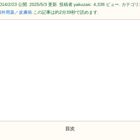
014/2/23
公開.
2025/5/3
更新. 投稿者:
yakuzaic.
4,338 ビュー. カテゴリ
膚外用薬／皮膚病
.この記事は約2分39秒で読めます.
目次