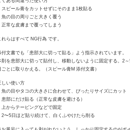
よくある間違った使い方
・スピール膏をカットせずにそのまま1枚貼る
・魚の目の周りごと大きく覆う
・正常な皮膚まで覆ってしまう
これらはすべて NG行為 です。
添付文書でも「患部大に切って貼る」よう指示されています。
本剤を患部大に切って貼付し、移動しないように固定する。2～
日ごとに取りかえる。（スピール膏M 添付文書）
正しい使い方
・魚の目やタコの大きさに合わせて、ぴったりサイズにカット
・患部にだけ貼る（正常な皮膚を避ける）
・上からテーピングなどで固定
・2〜5日ほど貼り続けて、白くふやけたら削る
※お風呂に入っても剥がれないよう、しっかり固定するのがポ