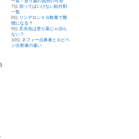
一覧－塗り薬の混合の可否
切ってはいけない貼付剤
一覧
リンデロンＶＧ軟膏で難
聴になる？
爪水虫は塗り薬じゃ治ら
ない？
ネフィー点鼻液とエピペ
ン注射液の違い
5
イ