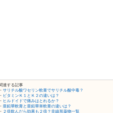
関連する記事
・
サリチル酸ワセリン軟膏でサリチル酸中毒？
・
ビタミンＫ１とＫ２の違いは？
・
ヒルドイドで痛みはとれるか？
・
亜鉛華軟膏と亜鉛華単軟膏の違いは？
・
２倍飲んだら効果も２倍？非線形薬物一覧