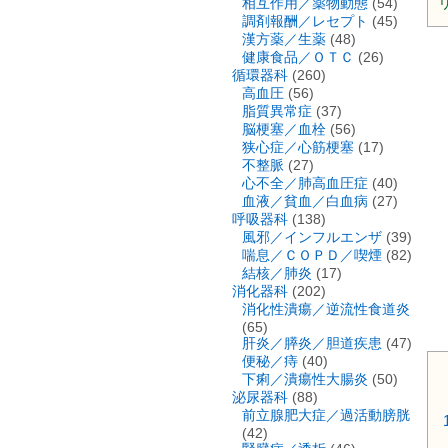
相互作用／薬物動態
(54)
リ
調剤報酬／レセプト
(45)
漢方薬／生薬
(48)
健康食品／ＯＴＣ
(26)
循環器科
(260)
高血圧
(56)
脂質異常症
(37)
脳梗塞／血栓
(56)
狭心症／心筋梗塞
(17)
不整脈
(27)
心不全／肺高血圧症
(40)
血液／貧血／白血病
(27)
呼吸器科
(138)
風邪／インフルエンザ
(39)
喘息／ＣＯＰＤ／喫煙
(82)
結核／肺炎
(17)
消化器科
(202)
消化性潰瘍／逆流性食道炎
(65)
肝炎／膵炎／胆道疾患
(47)
便秘／痔
(40)
下痢／潰瘍性大腸炎
(50)
泌尿器科
(88)
前立腺肥大症／過活動膀胱
(42)