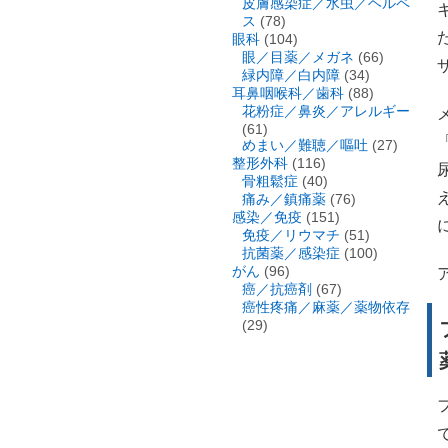
皮膚感染症／水虫／ヘルペ
ス
(78)
眼科
(104)
眼／目薬／メガネ
(66)
緑内障／白内障
(34)
耳鼻咽喉科／歯科
(88)
花粉症／鼻炎／アレルギー
(61)
めまい／難聴／嘔吐
(27)
整形外科
(116)
骨粗鬆症
(40)
痛み／鎮痛薬
(76)
感染／免疫
(151)
免疫／リウマチ
(51)
抗菌薬／感染症
(100)
がん
(96)
癌／抗癌剤
(67)
癌性疼痛／麻薬／薬物依存
(29)