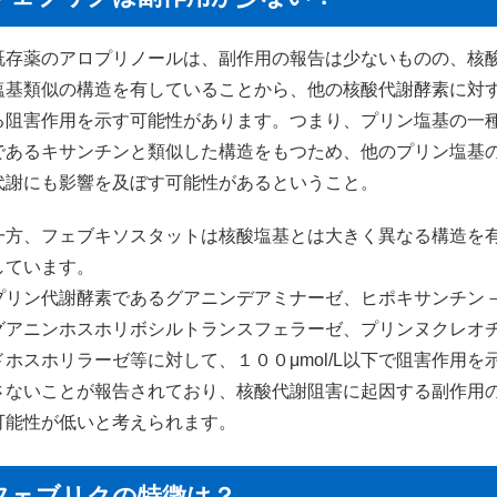
既存薬のアロプリノールは、副作用の報告は少ないものの、核
塩基類似の構造を有していることから、他の核酸代謝酵素に対
る阻害作用を示す可能性があります。つまり、プリン塩基の一
であるキサンチンと類似した構造をもつため、他のプリン塩基
代謝にも影響を及ぼす可能性があるということ。
一方、フェブキソスタットは核酸塩基とは大きく異なる構造を
しています。
プリン代謝酵素であるグアニンデアミナーゼ、ヒポキサンチン
グアニンホスホリボシルトランスフェラーゼ、プリンヌクレオ
ドホスホリラーゼ等に対して、１００μmol/L以下で阻害作用を
さないことが報告されており、核酸代謝阻害に起因する副作用
可能性が低いと考えられます。
フェブリクの特徴は？