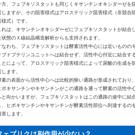
一方、フェブキソスタットも同じくキサンチンオキシダーゼを
害しますが、その阻害様式はアロステリック阻害様式（非競合
害様式）です。
これは、キサンチンオキシダーゼにフェブキソスタットが結合
た状態のＸ線結晶構造解析からも支持されます。
すなわち、フェブキソスタットは酵素活性中心には近いものの
リブドプテリンユニットへは結合せず、活性中心付近に結合す
ことによって、アロステリック阻害様式によって尿酸の生成を
害します。
酵素の表面から活性中心へは比較的狭い通路が形成されており
ヒポキサンチンやキサンチンがこの通路を通って酵素の活性中
へと向かいますが、フェブキソスタットはこの通路の途中に結
し、ヒポキサンチンやキサンチンが酵素活性部位へ到達するの
阻害します。
フェブリクは副作用が少ない？