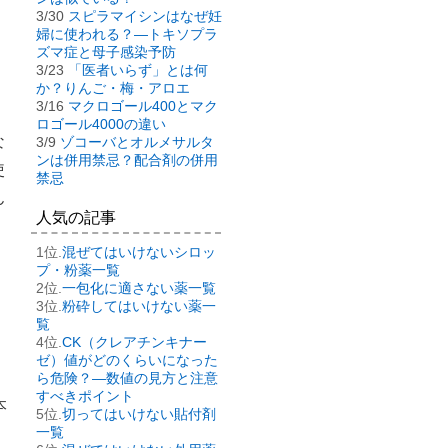
3/30
スピラマイシンはなぜ妊
婦に使われる？―トキソプラ
ズマ症と母子感染予防
3/23
「医者いらず」とは何
か？りんご・梅・アロエ
3/16
マクロゴール400とマク
ロゴール4000の違い
な
3/9
ゾコーバとオルメサルタ
ンは併用禁忌？配合剤の併用
使
禁忌
ん
人気の記事
混ぜてはいけないシロッ
プ・粉薬一覧
一包化に適さない薬一覧
粉砕してはいけない薬一
覧
CK（クレアチンキナー
ゼ）値がどのくらいになった
ら危険？―数値の見方と注意
すべきポイント
本
切ってはいけない貼付剤
一覧