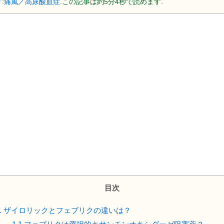
:
痛風／高尿酸血症
.この記事は約5分4秒で読めます.
目次
1
ザイロリックとフェブリクの違いは？