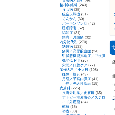
腎臓病／透析
(46)
精神神経科
(243)
うつ病
(35)
統合失調症
(31)
てんかん
(30)
パーキンソン病
(42)
睡眠障害
(52)
認知症
(21)
頭痛／片頭痛
(32)
内分泌代謝
(270)
糖尿病
(133)
痛風／高尿酸血症
(34)
甲状腺機能亢進症／甲状腺
機能低下症
(26)
栄養／口腔ケア
(77)
産婦人科／小児科
(108)
妊娠／授乳
(49)
月経／子宮内膜症
(41)
小児／先天性疾患
(18)
皮膚科
(225)
皮膚外用薬／皮膚病
(65)
アトピー性皮膚炎／ステロ
イド外用薬
(34)
乾癬
(15)
褥瘡
(30)