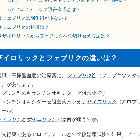
1.1
フェブリクは選択的キサンチンオキシダーゼ阻害薬？
1.2
アロステリック阻害様式とは？
2
フェブリクは副作用が少ない？
3
フェブリクの特徴は？
4
ザイロリックからフェブリクへの切り替え方法は？
ザイロリックとフェブリクの違いは？
痛風・高尿酸血症の治療薬に、
フェブリク
錠（フェブキソスタ
ト）があります。
非プリン型のキサンチンオキシダーゼ阻害薬です。
キサンチンオキシダーゼ阻害薬といえば
ザイロリック
（アロプ
ノール）。
フェブリク
と
ザイロリック
では何が違うのか。
「先行薬であるアロプリノールとの比較臨床試験の結果、フェ