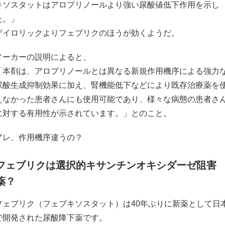
キソスタットはアロプリノールより強い尿酸値低下作用を示し
た。」
ザイロリックよりフェブリクのほうが効くようだ。
メーカーの説明によると、
「本剤は、アロプリノールとは異なる新規作用機序による強力
尿酸生成抑制効果に加え、腎機能低下などにより既存治療薬を
えなかった患者さんにも使用可能であり、様々な病態の患者さ
に対する有用性が示されています。」とのこと。
アレ、作用機序違うの？
フェブリクは選択的キサンチンオキシダーゼ阻害
薬？
フェブリク（フェブキソスタット）は40年ぶりに新薬として日
で開発された尿酸降下薬です。