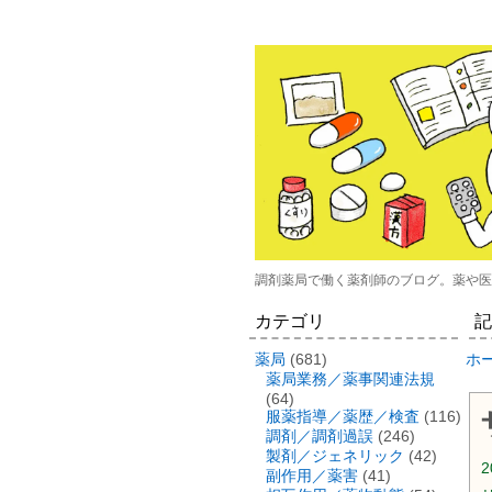
調剤薬局で働く薬剤師のブログ。薬や医
カテゴリ
記
薬局
(681)
ホ
薬局業務／薬事関連法規
(64)
服薬指導／薬歴／検査
(116)
調剤／調剤過誤
(246)
製剤／ジェネリック
(42)
2
副作用／薬害
(41)