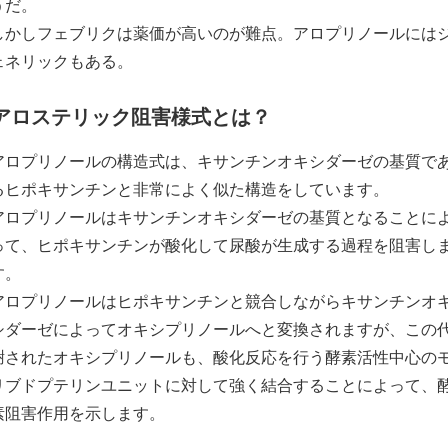
うだ。
しかしフェブリクは薬価が高いのが難点。アロプリノールには
ェネリックもある。
アロステリック阻害様式とは？
アロプリノールの構造式は、キサンチンオキシダーゼの基質で
るヒポキサンチンと非常によく似た構造をしています。
アロプリノールはキサンチンオキシダーゼの基質となることに
って、ヒポキサンチンが酸化して尿酸が生成する過程を阻害し
す。
アロプリノールはヒポキサンチンと競合しながらキサンチンオ
シダーゼによってオキシプリノールへと変換されますが、この
謝されたオキシプリノールも、酸化反応を行う酵素活性中心の
リブドプテリンユニットに対して強く結合することによって、
素阻害作用を示します。