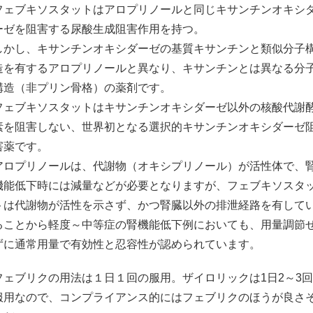
フェブキソスタットはアロプリノールと同じキサンチンオキシ
ーゼを阻害する尿酸生成阻害作用を持つ。
しかし、キサンチンオキシダーゼの基質キサンチンと類似分子
造を有するアロプリノールと異なり、キサンチンとは異なる分
構造（非プリン骨格）の薬剤です。
フェブキソスタットはキサンチンオキシダーゼ以外の核酸代謝
素を阻害しない、世界初となる選択的キサンチンオキシダーゼ
害薬です。
アロプリノールは、代謝物（オキシプリノール）が活性体で、
機能低下時には減量などが必要となりますが、フェブキソスタ
トは代謝物が活性を示さず、かつ腎臓以外の排泄経路を有して
ることから軽度～中等症の腎機能低下例においても、用量調節
ずに通常用量で有効性と忍容性が認められています。
フェブリクの用法は１日１回の服用。ザイロリックは1日2～3
服用なので、コンプライアンス的にはフェブリクのほうが良さ