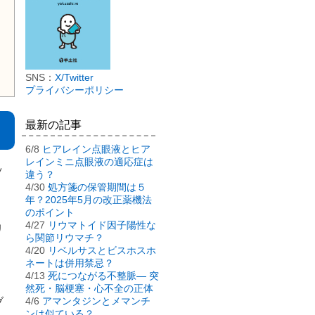
SNS：
X/Twitter
プライバシーポリシー
最新の記事
6/8
ヒアレイン点眼液とヒア
レインミニ点眼液の適応症は
ッ
違う？
4/30
処方箋の保管期間は５
年？2025年5月の改正薬機法
のポイント
4/27
リウマトイド因子陽性な
リ
ら関節リウマチ？
4/20
リベルサスとビスホスホ
ネートは併用禁忌？
4/13
死につながる不整脈― 突
然死・脳梗塞・心不全の正体
4/6
アマンタジンとメマンチ
ブ
ンは似ている？