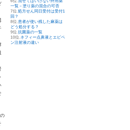
混ぜてはいけない外用薬
ダ
一覧－塗り薬の混合の可否
処方せん同日受付は受付1
回？
構
患者が使い残した麻薬は
どう処分する？
子
抗菌薬の一覧
ネフィー点鼻液とエピペ
ン注射液の違い
酵
阻
腎
ッ
い
せ
回の
そ