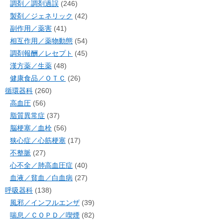
調剤／調剤過誤
(246)
製剤／ジェネリック
(42)
副作用／薬害
(41)
相互作用／薬物動態
(54)
調剤報酬／レセプト
(45)
漢方薬／生薬
(48)
健康食品／ＯＴＣ
(26)
循環器科
(260)
高血圧
(56)
脂質異常症
(37)
脳梗塞／血栓
(56)
狭心症／心筋梗塞
(17)
不整脈
(27)
心不全／肺高血圧症
(40)
血液／貧血／白血病
(27)
呼吸器科
(138)
風邪／インフルエンザ
(39)
喘息／ＣＯＰＤ／喫煙
(82)