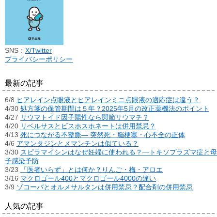
SNS：
X/Twitter
プライバシーポリシー
最新の記事
6/8
ヒアレイン点眼液とヒアレインミニ点眼液の適応症は違う？
4/30
処方箋の保管期間は５年？2025年5月の改正薬機法のポイント
4/27
リウマトイド因子陽性なら関節リウマチ？
4/20
リベルサスとビスホスホネートは併用禁忌？
4/13
死につながる不整脈― 突然死・脳梗塞・心不全の正体
4/6
アマンタジンとメマンチンは似ている？
3/30
スピラマイシンはなぜ妊婦に使われる？―トキソプラズマ症と母
子感染予防
3/23
「医者いらず」とは何か？りんご・梅・アロエ
3/16
マクロゴール400とマクロゴール4000の違い
3/9
ゾコーバとオルメサルタンは併用禁忌？配合剤の併用禁忌
人気の記事