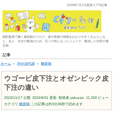
2026年7月1日更新.2,770記事.
調剤薬局で働く薬剤師のブログ。薬や医療の情報をわかりやすく伝えたいな
と。あと、自分の勉強のため。日々の気になったニュース、勉強した内容の備
忘録。
記事
ホーム
＞
内分泌代謝
＞
糖尿病
ウゴービ皮下注とオゼンピック皮
下注の違い
2023/11/17
公開.
2024/8/31
更新. 投稿者:
yakuzaic.
11,250 ビュー.
カテゴリ:
糖尿病
.この記事は約3分36秒で読めます.