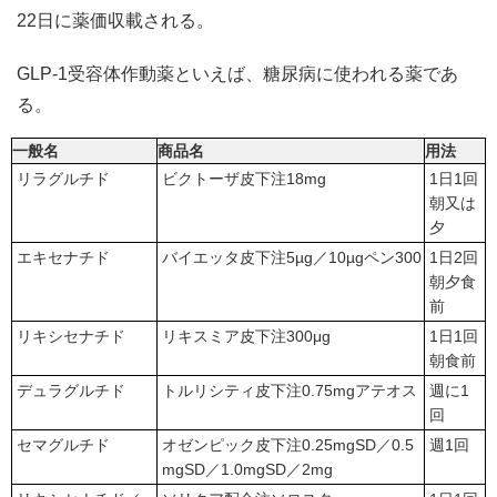
22日に薬価収載される。
GLP-1受容体作動薬といえば、糖尿病に使われる薬であ
る。
一般名
商品名
用法
リラグルチド
ビクトーザ皮下注18mg
1日1回
朝又は
夕
エキセナチド
バイエッタ皮下注5µg／10µgペン300
1日2回
朝夕食
前
リキシセナチド
リキスミア皮下注300μg
1日1回
朝食前
デュラグルチド
トルリシティ皮下注0.75mgアテオス
週に1
回
セマグルチド
オゼンピック皮下注0.25mgSD／0.5
週1回
mgSD／1.0mgSD／2mg