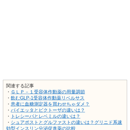
関連する記事
・
ＧＬＰ－１受容体作動薬の用量調節
・
飲むGLP-1受容体作動薬リベルサス
・
患者に血糖測定器を買わせちゃダメ？
・
バイエッタとビクトーザの違いは？
・
トレシーバとレベミルの違いは？
・
シュアポストとグルファストの違いは？グリニド系速
効型インスリン分泌促進薬の比較