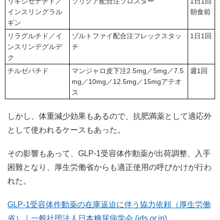
リキシセナチド／
ソリクア配合注ソロスター
1日1回
インスリングラル
朝食前
ギン
リラグルチド／イ
ゾルトファイ配合注フレックスタッ
1日1回
ンスリンデグルデ
チ
ク
チルゼパチド
マンジャロ皮下注2.5mg／5mg／7.5
週1回
mg／10mg／12.5mg／15mgアテオ
ス
しかし、体重減少効果もあるので、抗肥満薬として適応外
として使われるケースもあった。
その影響もあって、GLP-1受容体作動薬が出荷調整、入手
困難となり、厚生労働省からも適正使用の呼びかけが行わ
れた。
GLP-1受容体作動薬の在庫逼迫に伴う協力依頼（厚生労働
省）｜一般社団法人日本糖尿病学会 (jds.or.jp)