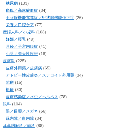
糖尿病
(133)
痛風／高尿酸血症
(34)
甲状腺機能亢進症／甲状腺機能低下症
(26)
栄養／口腔ケア
(77)
産婦人科／小児科
(108)
妊娠／授乳
(49)
月経／子宮内膜症
(41)
小児／先天性疾患
(18)
皮膚科
(225)
皮膚外用薬／皮膚病
(65)
アトピー性皮膚炎／ステロイド外用薬
(34)
乾癬
(15)
褥瘡
(30)
皮膚感染症／水虫／ヘルペス
(78)
眼科
(104)
眼／目薬／メガネ
(66)
緑内障／白内障
(34)
耳鼻咽喉科／歯科
(88)