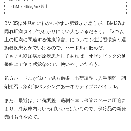
・BMIが35kg/m2以上
BMI35は外見的にわかりやすい肥満かと思うが、BMI27は
隠れ肥満タイプでわかりにくい人もいるだろう。「2つ以
上の肥満に関連する健康障害」についても生活習慣病と運
動器疾患とかでいけるので、ハードルは低めだ。
そもそも糖尿病が原疾患としてあれば、オゼンピックの延
長線上で使う感覚なので、使いやすいだろう。
処方ハードルが低い→処方過多→出荷調整→入手困難→調
剤拒否→薬剤師バッシングあーネガティブスパイラル。
また、最近は、出荷調整→過剰在庫→保管スペース圧迫に
より、冷蔵庫内もいっぱいいっぱいなので、保冷品の新発
売はもうやめて。