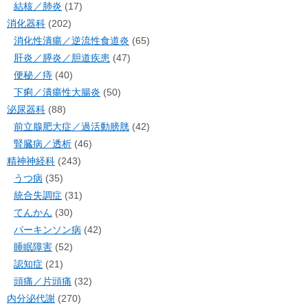
結核／肺炎
(17)
消化器科
(202)
消化性潰瘍／逆流性食道炎
(65)
肝炎／膵炎／胆道疾患
(47)
便秘／痔
(40)
下痢／潰瘍性大腸炎
(50)
泌尿器科
(88)
前立腺肥大症／過活動膀胱
(42)
腎臓病／透析
(46)
精神神経科
(243)
うつ病
(35)
統合失調症
(31)
てんかん
(30)
パーキンソン病
(42)
睡眠障害
(52)
認知症
(21)
頭痛／片頭痛
(32)
内分泌代謝
(270)