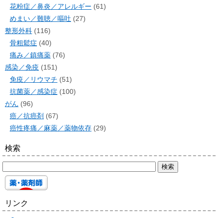
花粉症／鼻炎／アレルギー
(61)
めまい／難聴／嘔吐
(27)
整形外科
(116)
骨粗鬆症
(40)
痛み／鎮痛薬
(76)
感染／免疫
(151)
免疫／リウマチ
(51)
抗菌薬／感染症
(100)
がん
(96)
癌／抗癌剤
(67)
癌性疼痛／麻薬／薬物依存
(29)
検索
リンク