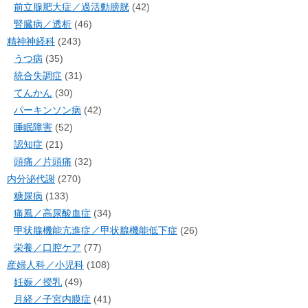
前立腺肥大症／過活動膀胱
(42)
腎臓病／透析
(46)
精神神経科
(243)
うつ病
(35)
統合失調症
(31)
てんかん
(30)
パーキンソン病
(42)
睡眠障害
(52)
認知症
(21)
頭痛／片頭痛
(32)
内分泌代謝
(270)
糖尿病
(133)
痛風／高尿酸血症
(34)
甲状腺機能亢進症／甲状腺機能低下症
(26)
栄養／口腔ケア
(77)
産婦人科／小児科
(108)
妊娠／授乳
(49)
月経／子宮内膜症
(41)