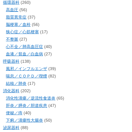
循環器科
(260)
高血圧
(56)
脂質異常症
(37)
脳梗塞／血栓
(56)
狭心症／心筋梗塞
(17)
不整脈
(27)
心不全／肺高血圧症
(40)
血液／貧血／白血病
(27)
呼吸器科
(138)
風邪／インフルエンザ
(39)
喘息／ＣＯＰＤ／喫煙
(82)
結核／肺炎
(17)
消化器科
(202)
消化性潰瘍／逆流性食道炎
(65)
肝炎／膵炎／胆道疾患
(47)
便秘／痔
(40)
下痢／潰瘍性大腸炎
(50)
泌尿器科
(88)