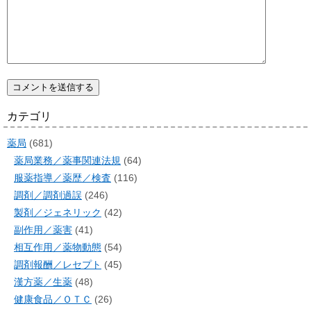
カテゴリ
薬局
(681)
薬局業務／薬事関連法規
(64)
服薬指導／薬歴／検査
(116)
調剤／調剤過誤
(246)
製剤／ジェネリック
(42)
副作用／薬害
(41)
相互作用／薬物動態
(54)
調剤報酬／レセプト
(45)
漢方薬／生薬
(48)
健康食品／ＯＴＣ
(26)