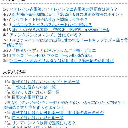
6/8
ヒアレイン点眼液とヒアレインミニ点眼液の適応症は違う？
4/30
処方箋の保管期間は５年？2025年5月の改正薬機法のポイント
4/27
リウマトイド因子陽性なら関節リウマチ？
4/20
リベルサスとビスホスホネートは併用禁忌？
4/13
死につながる不整脈― 突然死・脳梗塞・心不全の正体
4/6
アマンタジンとメマンチンは似ている？
3/30
スピラマイシンはなぜ妊婦に使われる？―トキソプラズマ症と母
子感染予防
3/23
「医者いらず」とは何か？りんご・梅・アロエ
3/16
マクロゴール400とマクロゴール4000の違い
3/9
ゾコーバとオルメサルタンは併用禁忌？配合剤の併用禁忌
人気の記事
混ぜてはいけないシロップ・粉薬一覧
一包化に適さない薬一覧
粉砕してはいけない薬一覧
目薬の点眼順序は？
CK（クレアチンキナーゼ）値がどのくらいになったら危険？―
数値の見方と注意すべきポイント
混ぜてはいけない外用薬一覧－塗り薬の混合の可否
切ってはいけない貼付剤一覧
リンデロンＶＧ軟膏で難聴になる？