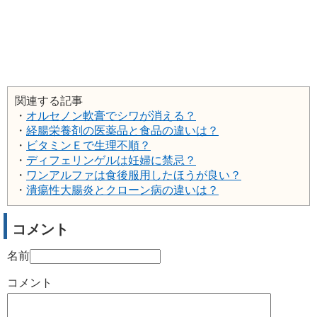
関連する記事
・
オルセノン軟膏でシワが消える？
・
経腸栄養剤の医薬品と食品の違いは？
・
ビタミンＥで生理不順？
・
ディフェリンゲルは妊婦に禁忌？
・
ワンアルファは食後服用したほうが良い？
・
潰瘍性大腸炎とクローン病の違いは？
コメント
名前
コメント