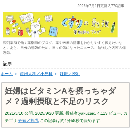
2026年7月1日更新.2,770記事.
調剤薬局で働く薬剤師のブログ。薬や医療の情報をわかりやすく伝えたいな
と。あと、自分の勉強のため。日々の気になったニュース、勉強した内容の備
忘録。
記事
ホーム
＞
産婦人科／小児科
＞
妊娠／授乳
妊婦はビタミンAを摂っちゃダ
メ？過剰摂取と不足のリスク
2021/3/10
公開.
2025/9/20
更新. 投稿者:
yakuzaic.
4,119 ビュー. カ
テゴリ:
妊娠／授乳
.この記事は約4分58秒で読めます.