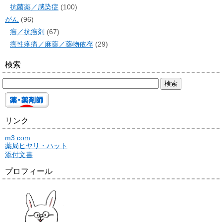
抗菌薬／感染症
(100)
がん
(96)
癌／抗癌剤
(67)
癌性疼痛／麻薬／薬物依存
(29)
検索
リンク
m3.com
薬局ヒヤリ・ハット
添付文書
プロフィール