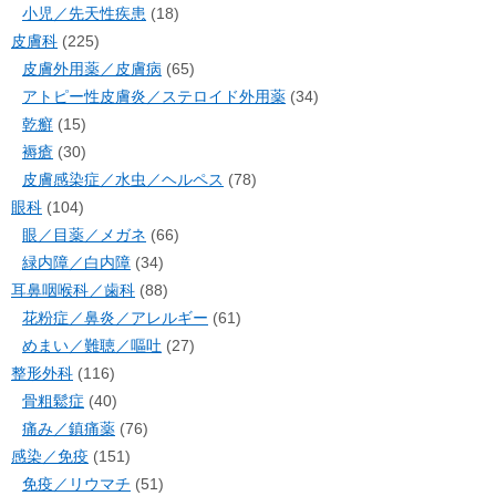
小児／先天性疾患
(18)
皮膚科
(225)
皮膚外用薬／皮膚病
(65)
アトピー性皮膚炎／ステロイド外用薬
(34)
乾癬
(15)
褥瘡
(30)
皮膚感染症／水虫／ヘルペス
(78)
眼科
(104)
眼／目薬／メガネ
(66)
緑内障／白内障
(34)
耳鼻咽喉科／歯科
(88)
花粉症／鼻炎／アレルギー
(61)
めまい／難聴／嘔吐
(27)
整形外科
(116)
骨粗鬆症
(40)
痛み／鎮痛薬
(76)
感染／免疫
(151)
免疫／リウマチ
(51)