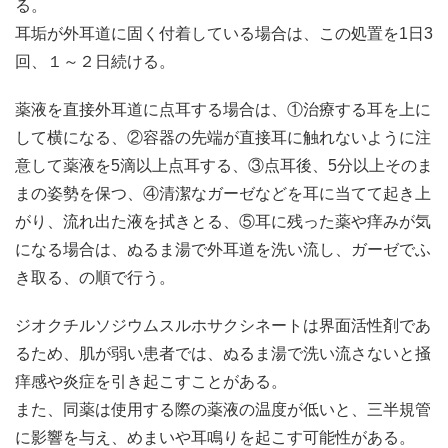
る。
耳垢が外耳道に固く付着している場合は、この処置を1日3
回、１～２日続ける。
薬液を直接外耳道に点耳する場合は、①治療する耳を上に
して横になる、②容器の先端が直接耳に触れないように注
意して薬液を5滴以上点耳する、③点耳後、5分以上そのま
まの姿勢を保つ、④清潔なガーゼなどを耳に当てて起き上
がり、流れ出た液を拭きとる、⑤耳に残った薬や痒みが気
になる場合は、ぬるま湯で外耳道を洗い流し、ガーゼでふ
き取る、の順で行う。
ジオクチルソジウムスルホサクシネートは界面活性剤であ
るため、肌が弱い患者では、ぬるま湯で洗い流さないと掻
痒感や炎症を引き起こすことがある。
また、同薬は使用する際の薬液の温度が低いと、三半規管
に影響を与え、めまいや耳鳴りを起こす可能性がある。