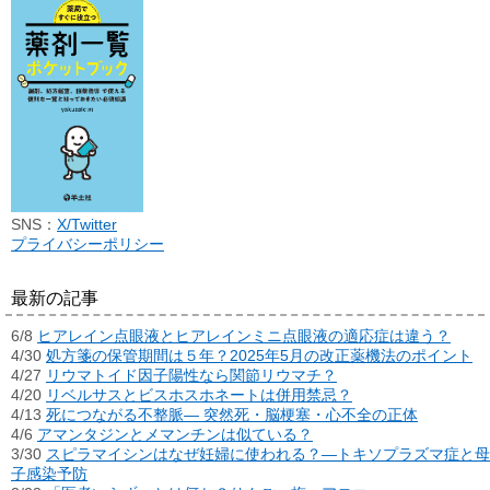
SNS：
X/Twitter
プライバシーポリシー
最新の記事
6/8
ヒアレイン点眼液とヒアレインミニ点眼液の適応症は違う？
4/30
処方箋の保管期間は５年？2025年5月の改正薬機法のポイント
4/27
リウマトイド因子陽性なら関節リウマチ？
4/20
リベルサスとビスホスホネートは併用禁忌？
4/13
死につながる不整脈― 突然死・脳梗塞・心不全の正体
4/6
アマンタジンとメマンチンは似ている？
3/30
スピラマイシンはなぜ妊婦に使われる？―トキソプラズマ症と母
子感染予防