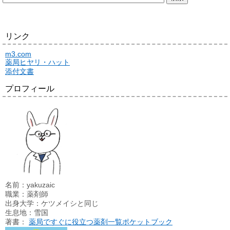
リンク
m3.com
薬局ヒヤリ・ハット
添付文書
プロフィール
名前：yakuzaic
職業：薬剤師
出身大学：ケツメイシと同じ
生息地：雪国
著書：
薬局ですぐに役立つ薬剤一覧ポケットブック