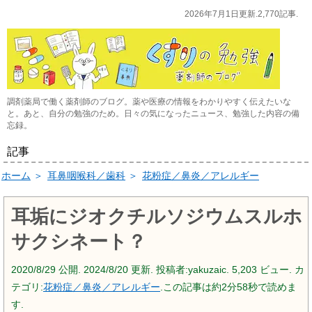
2026年7月1日更新.2,770記事.
調剤薬局で働く薬剤師のブログ。薬や医療の情報をわかりやすく伝えたいな
と。あと、自分の勉強のため。日々の気になったニュース、勉強した内容の備
忘録。
記事
ホーム
＞
耳鼻咽喉科／歯科
＞
花粉症／鼻炎／アレルギー
耳垢にジオクチルソジウムスルホ
サクシネート？
2020/8/29
公開.
2024/8/20
更新. 投稿者:
yakuzaic.
5,203 ビュー. カ
テゴリ:
花粉症／鼻炎／アレルギー
.この記事は約2分58秒で読めま
す.