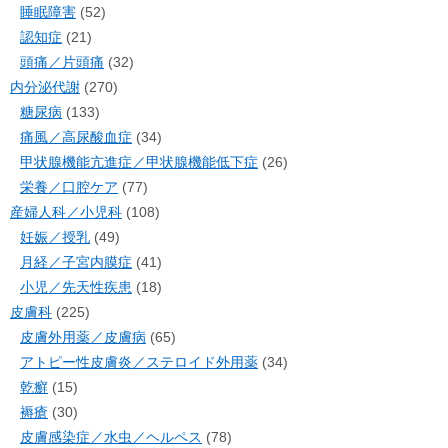
睡眠障害
(52)
認知症
(21)
頭痛／片頭痛
(32)
内分泌代謝
(270)
糖尿病
(133)
痛風／高尿酸血症
(34)
甲状腺機能亢進症／甲状腺機能低下症
(26)
栄養／口腔ケア
(77)
産婦人科／小児科
(108)
妊娠／授乳
(49)
月経／子宮内膜症
(41)
小児／先天性疾患
(18)
皮膚科
(225)
皮膚外用薬／皮膚病
(65)
アトピー性皮膚炎／ステロイド外用薬
(34)
乾癬
(15)
褥瘡
(30)
皮膚感染症／水虫／ヘルペス
(78)