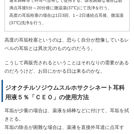
通常綿棒等で外耳へ塗布して使用する。除去困難な場合は数
滴点耳後5分～20分後に微温湯(37℃)にて洗浄を行う。
高度の耳垢栓塞の場合は1日3回、1～2日連続点耳後、微温湯
(37℃)洗浄を行う。
高度の耳垢栓塞というのは、恐らく自分が想像しているレ
ベルの耳垢とは異次元のものなのだろう。
こうして再販売されるということはそれなりの需要がある
のだろうけど、お目にかかる日は来るのかな。
ジオクチルソジウムスルホサクシネート耳科
用液５％「ＣＥＯ」の使用方法
耳垢が少量の場合は、薬液を綿棒などに付けて、耳垢を拭
きとる。
耳垢の除去が困難な場合は、薬液を直接外耳道に点耳す