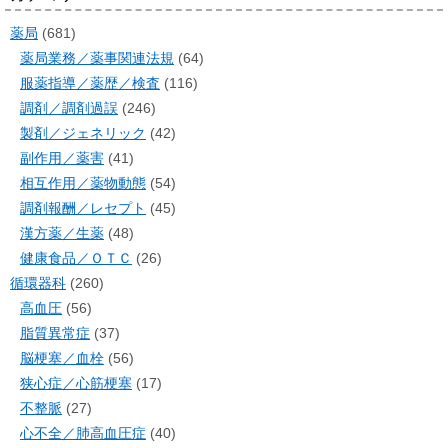
薬局
(681)
薬局業務／薬事関連法規
(64)
服薬指導／薬歴／検査
(116)
調剤／調剤過誤
(246)
製剤／ジェネリック
(42)
副作用／薬害
(41)
相互作用／薬物動態
(54)
調剤報酬／レセプト
(45)
漢方薬／生薬
(48)
健康食品／ＯＴＣ
(26)
循環器科
(260)
高血圧
(56)
脂質異常症
(37)
脳梗塞／血栓
(56)
狭心症／心筋梗塞
(17)
不整脈
(27)
心不全／肺高血圧症
(40)