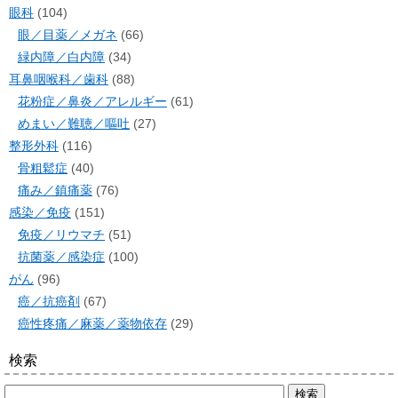
眼科
(104)
眼／目薬／メガネ
(66)
緑内障／白内障
(34)
耳鼻咽喉科／歯科
(88)
花粉症／鼻炎／アレルギー
(61)
めまい／難聴／嘔吐
(27)
整形外科
(116)
骨粗鬆症
(40)
痛み／鎮痛薬
(76)
感染／免疫
(151)
免疫／リウマチ
(51)
抗菌薬／感染症
(100)
がん
(96)
癌／抗癌剤
(67)
癌性疼痛／麻薬／薬物依存
(29)
検索