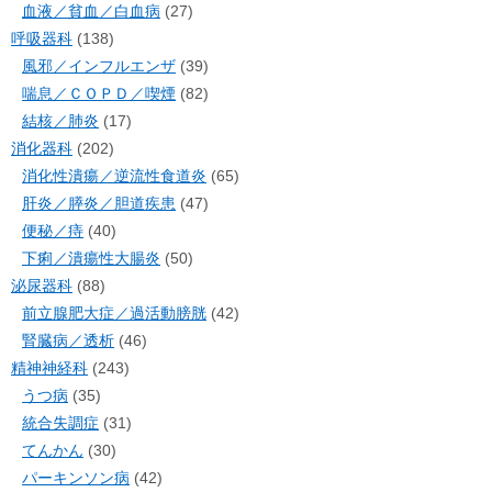
血液／貧血／白血病
(27)
呼吸器科
(138)
風邪／インフルエンザ
(39)
喘息／ＣＯＰＤ／喫煙
(82)
結核／肺炎
(17)
消化器科
(202)
消化性潰瘍／逆流性食道炎
(65)
肝炎／膵炎／胆道疾患
(47)
便秘／痔
(40)
下痢／潰瘍性大腸炎
(50)
泌尿器科
(88)
前立腺肥大症／過活動膀胱
(42)
腎臓病／透析
(46)
精神神経科
(243)
うつ病
(35)
統合失調症
(31)
てんかん
(30)
パーキンソン病
(42)