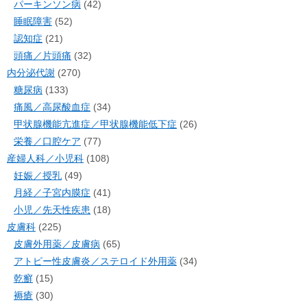
パーキンソン病
(42)
睡眠障害
(52)
認知症
(21)
頭痛／片頭痛
(32)
内分泌代謝
(270)
糖尿病
(133)
痛風／高尿酸血症
(34)
甲状腺機能亢進症／甲状腺機能低下症
(26)
栄養／口腔ケア
(77)
産婦人科／小児科
(108)
妊娠／授乳
(49)
月経／子宮内膜症
(41)
小児／先天性疾患
(18)
皮膚科
(225)
皮膚外用薬／皮膚病
(65)
アトピー性皮膚炎／ステロイド外用薬
(34)
乾癬
(15)
褥瘡
(30)