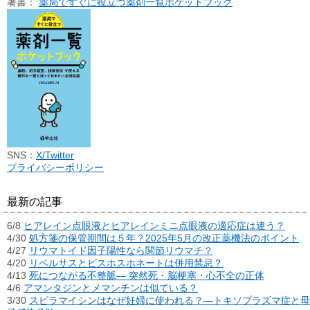
著書：
薬局ですぐに役立つ薬剤一覧ポケットブック
SNS：
X/Twitter
プライバシーポリシー
最新の記事
6/8
ヒアレイン点眼液とヒアレインミニ点眼液の適応症は違う？
4/30
処方箋の保管期間は５年？2025年5月の改正薬機法のポイント
4/27
リウマトイド因子陽性なら関節リウマチ？
4/20
リベルサスとビスホスホネートは併用禁忌？
4/13
死につながる不整脈― 突然死・脳梗塞・心不全の正体
4/6
アマンタジンとメマンチンは似ている？
3/30
スピラマイシンはなぜ妊婦に使われる？―トキソプラズマ症と母