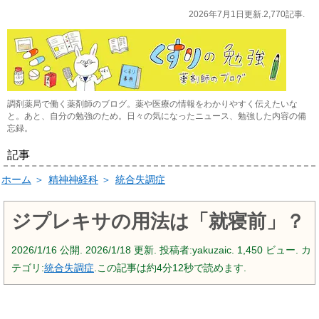
2026年7月1日更新.2,770記事.
調剤薬局で働く薬剤師のブログ。薬や医療の情報をわかりやすく伝えたいな
と。あと、自分の勉強のため。日々の気になったニュース、勉強した内容の備
忘録。
記事
ホーム
＞
精神神経科
＞
統合失調症
ジプレキサの用法は「就寝前」？
2026/1/16
公開.
2026/1/18
更新. 投稿者:
yakuzaic.
1,450 ビュー. カ
テゴリ:
統合失調症
.この記事は約4分12秒で読めます.