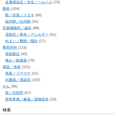
皮膚感染症／水虫／ヘルペス
(78)
眼科
(104)
眼／目薬／メガネ
(66)
緑内障／白内障
(34)
耳鼻咽喉科／歯科
(88)
花粉症／鼻炎／アレルギー
(61)
めまい／難聴／嘔吐
(27)
整形外科
(116)
骨粗鬆症
(40)
痛み／鎮痛薬
(76)
感染／免疫
(151)
免疫／リウマチ
(51)
抗菌薬／感染症
(100)
がん
(96)
癌／抗癌剤
(67)
癌性疼痛／麻薬／薬物依存
(29)
検索