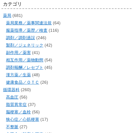
カテゴリ
薬局
(681)
薬局業務／薬事関連法規
(64)
服薬指導／薬歴／検査
(116)
調剤／調剤過誤
(246)
製剤／ジェネリック
(42)
副作用／薬害
(41)
相互作用／薬物動態
(54)
調剤報酬／レセプト
(45)
漢方薬／生薬
(48)
健康食品／ＯＴＣ
(26)
循環器科
(260)
高血圧
(56)
脂質異常症
(37)
脳梗塞／血栓
(56)
狭心症／心筋梗塞
(17)
不整脈
(27)