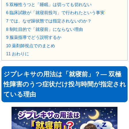
5
双極性うつと「睡眠」は切っても切れない
6
臨床試験が「就寝前投与」で行われたという事実
7
では、なぜ躁状態では指定されないのか？
8
制吐目的で「就寝前」にならない理由
9
服薬指導でどう説明するか
10
薬剤師視点でのまとめ
11
おわりに
ジプレキサの用法は「就寝前」？― 双極
性障害のうつ症状だけ投与時間が指定され
ている理由