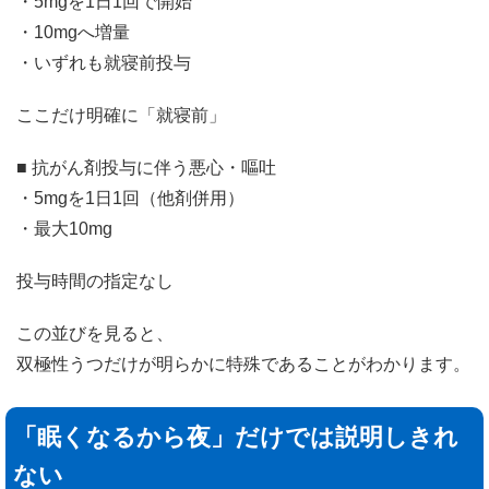
・5mgを1日1回で開始
・10mgへ増量
・いずれも就寝前投与
ここだけ明確に「就寝前」
■ 抗がん剤投与に伴う悪心・嘔吐
・5mgを1日1回（他剤併用）
・最大10mg
投与時間の指定なし
この並びを見ると、
双極性うつだけが明らかに特殊であることがわかります。
「眠くなるから夜」だけでは説明しきれ
ない