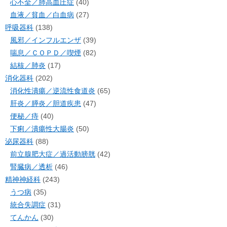
心不全／肺高血圧症
(40)
血液／貧血／白血病
(27)
呼吸器科
(138)
風邪／インフルエンザ
(39)
喘息／ＣＯＰＤ／喫煙
(82)
結核／肺炎
(17)
消化器科
(202)
消化性潰瘍／逆流性食道炎
(65)
肝炎／膵炎／胆道疾患
(47)
便秘／痔
(40)
下痢／潰瘍性大腸炎
(50)
泌尿器科
(88)
前立腺肥大症／過活動膀胱
(42)
腎臓病／透析
(46)
精神神経科
(243)
うつ病
(35)
統合失調症
(31)
てんかん
(30)