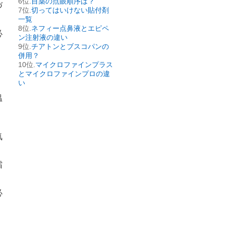
目薬の点眼順序は？
づ
切ってはいけない貼付剤
一覧
ネフィー点鼻液とエピペ
必
ン注射液の違い
チアトンとブスコパンの
併用？
マイクロファインプラス
とマイクロファインプロの違
い
温
気
霜
必