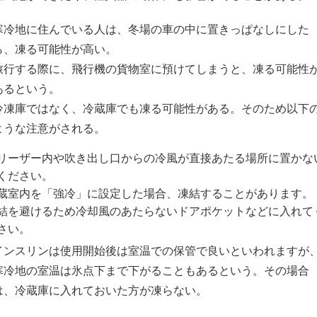
寒冷地に住んでいる人は、冬場の車の中に置きっぱなしにした
ら、凍る可能性が高い。
旅行する際に、飛行機の貨物室に預けてしまうと、凍る可能性
あるという。
冷凍庫ではなく、冷蔵庫でも凍る可能性がある。そのため以下
ような注意がされる。
リーザー内や吹き出し口からの冷風が直接あたる場所に置かな
ください。
蔵室内を「強冷」に設定した場合、凍結することがあります。
結を避けるため冷却風のあたらないドアポケットなどに入れて
さい。
インスリンは使用開始後は室温での保管で良いといわれますが
寒冷地の室温は氷点下まで下がることもあるという。その場合
は、冷蔵庫に入れておいた方が凍らない。