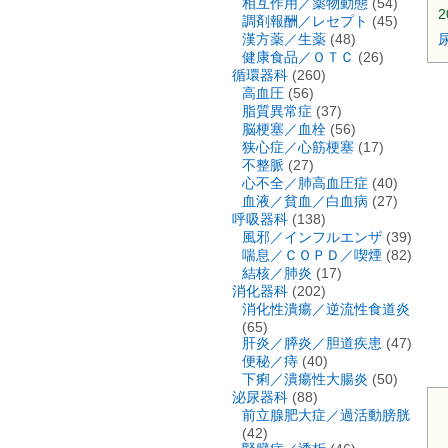
相互作用／薬物動態
(54)
2
調剤報酬／レセプト
(45)
漢方薬／生薬
(48)
健康食品／ＯＴＣ
(26)
循環器科
(260)
高血圧
(56)
脂質異常症
(37)
脳梗塞／血栓
(56)
狭心症／心筋梗塞
(17)
不整脈
(27)
心不全／肺高血圧症
(40)
血液／貧血／白血病
(27)
呼吸器科
(138)
風邪／インフルエンザ
(39)
喘息／ＣＯＰＤ／喫煙
(82)
結核／肺炎
(17)
消化器科
(202)
消化性潰瘍／逆流性食道炎
(65)
肝炎／膵炎／胆道疾患
(47)
便秘／痔
(40)
下痢／潰瘍性大腸炎
(50)
泌尿器科
(88)
前立腺肥大症／過活動膀胱
(42)