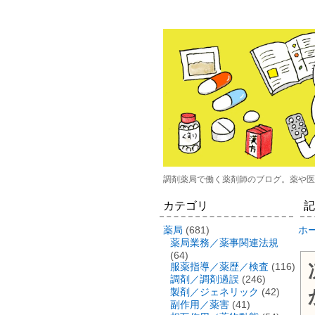
調剤薬局で働く薬剤師のブログ。薬や医
カテゴリ
記
薬局
(681)
ホ
薬局業務／薬事関連法規
(64)
服薬指導／薬歴／検査
(116)
調剤／調剤過誤
(246)
製剤／ジェネリック
(42)
副作用／薬害
(41)