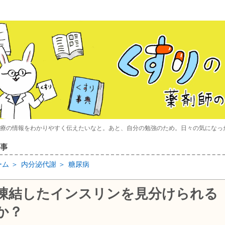
療の情報をわかりやすく伝えたいなと。あと、自分の勉強のため。日々の気になっ
事
ーム
＞
内分泌代謝
＞
糖尿病
凍結したインスリンを見分けられる
か？