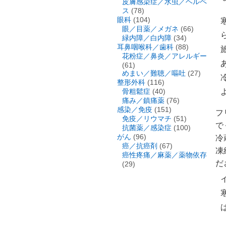
皮膚感染症／水虫／ヘルペ
ス
(78)
眼科
(104)
眼／目薬／メガネ
(66)
緑内障／白内障
(34)
耳鼻咽喉科／歯科
(88)
花粉症／鼻炎／アレルギー
(61)
めまい／難聴／嘔吐
(27)
整形外科
(116)
骨粗鬆症
(40)
痛み／鎮痛薬
(76)
感染／免疫
(151)
フ
免疫／リウマチ
(51)
で
抗菌薬／感染症
(100)
がん
(96)
冷
癌／抗癌剤
(67)
凍
癌性疼痛／麻薬／薬物依存
だ
(29)