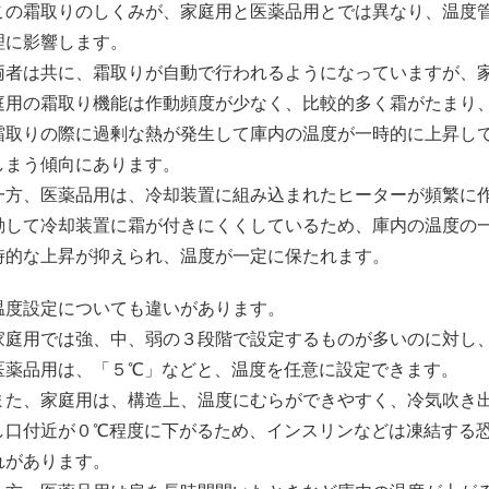
この霜取りのしくみが、家庭用と医薬品用とでは異なり、温度
理に影響します。
両者は共に、霜取りが自動で行われるようになっていますが、
庭用の霜取り機能は作動頻度が少なく、比較的多く霜がたまり
霜取りの際に過剰な熱が発生して庫内の温度が一時的に上昇し
しまう傾向にあります。
一方、医薬品用は、冷却装置に組み込まれたヒーターが頻繁に
動して冷却装置に霜が付きにくくしているため、庫内の温度の
時的な上昇が抑えられ、温度が一定に保たれます。
温度設定についても違いがあります。
家庭用では強、中、弱の３段階で設定するものが多いのに対し
医薬品用は、「５℃」などと、温度を任意に設定できます。
また、家庭用は、構造上、温度にむらができやすく、冷気吹き
し口付近が０℃程度に下がるため、インスリンなどは凍結する
れがあります。