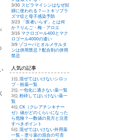
3/30
スピラマイシンはなぜ妊
婦に使われる？―トキソプラ
ズマ症と母子感染予防
3/23
「医者いらず」とは何
か？りんご・梅・アロエ
が
3/16
マクロゴール400とマク
ロゴール4000の違い
3/9
ゾコーバとオルメサルタ
の
ンは併用禁忌？配合剤の併用
禁忌
人気の記事
い
混ぜてはいけないシロッ
プ・粉薬一覧
一包化に適さない薬一覧
く
粉砕してはいけない薬一
覧
CK（クレアチンキナー
、
ゼ）値がどのくらいになった
ら危険？―数値の見方と注意
すべきポイント
混ぜてはいけない外用薬
一覧－塗り薬の混合の可否