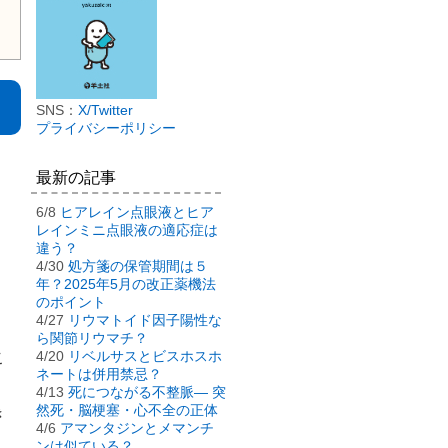
SNS：
X/Twitter
プライバシーポリシー
最新の記事
6/8
ヒアレイン点眼液とヒア
レインミニ点眼液の適応症は
違う？
4/30
処方箋の保管期間は５
年？2025年5月の改正薬機法
のポイント
4/27
リウマトイド因子陽性な
ら関節リウマチ？
4/20
リベルサスとビスホスホ
こ
ネートは併用禁忌？
4/13
死につながる不整脈― 突
然死・脳梗塞・心不全の正体
き
4/6
アマンタジンとメマンチ
ンは似ている？