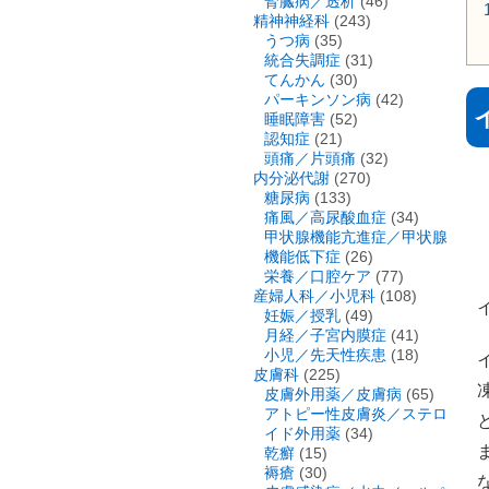
腎臓病／透析
(46)
精神神経科
(243)
うつ病
(35)
統合失調症
(31)
てんかん
(30)
パーキンソン病
(42)
睡眠障害
(52)
認知症
(21)
頭痛／片頭痛
(32)
内分泌代謝
(270)
糖尿病
(133)
痛風／高尿酸血症
(34)
甲状腺機能亢進症／甲状腺
機能低下症
(26)
栄養／口腔ケア
(77)
産婦人科／小児科
(108)
妊娠／授乳
(49)
月経／子宮内膜症
(41)
小児／先天性疾患
(18)
皮膚科
(225)
皮膚外用薬／皮膚病
(65)
アトピー性皮膚炎／ステロ
イド外用薬
(34)
乾癬
(15)
褥瘡
(30)