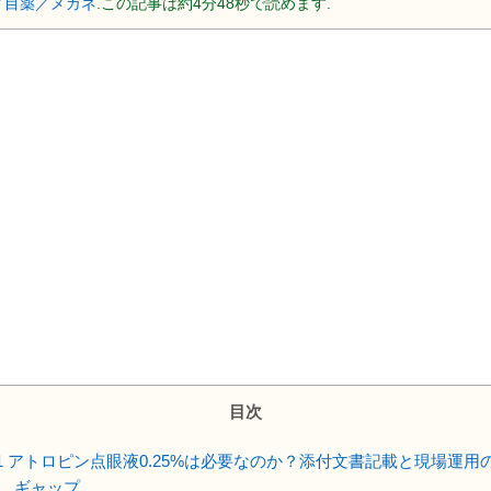
／目薬／メガネ
.この記事は約4分48秒で読めます.
目次
1
アトロピン点眼液0.25%は必要なのか？添付文書記載と現場運用
ギャップ