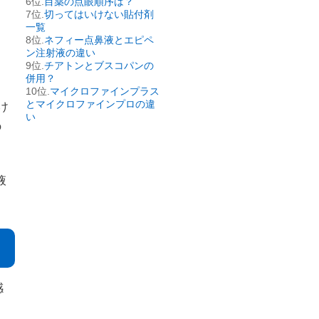
目薬の点眼順序は？
切ってはいけない貼付剤
一覧
ネフィー点鼻液とエピペ
ン注射液の違い
チアトンとブスコパンの
と
併用？
マイクロファインプラス
とマイクロファインプロの違
け
い
の
液
感