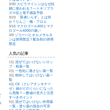
3/30
スピラマイシンはなぜ妊
婦に使われる？―トキソプラ
ズマ症と母子感染予防
3/23
「医者いらず」とは何
か？りんご・梅・アロエ
3/16
マクロゴール400とマク
ロゴール4000の違い
3/9
ゾコーバとオルメサルタ
ンは併用禁忌？配合剤の併用
禁忌
人気の記事
混ぜてはいけないシロッ
プ・粉薬一覧
一包化に適さない薬一覧
粉砕してはいけない薬一
覧
CK（クレアチンキナー
ゼ）値がどのくらいになった
ら危険？―数値の見方と注意
ピ
すべきポイント
混ぜてはいけない外用薬
わ
一覧－塗り薬の混合の可否