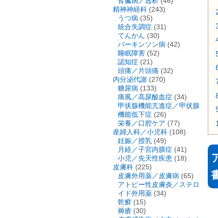
腎臓病／透析
(46)
精神神経科
(243)
うつ病
(35)
統合失調症
(31)
てんかん
(30)
パーキンソン病
(42)
睡眠障害
(52)
認知症
(21)
頭痛／片頭痛
(32)
内分泌代謝
(270)
糖尿病
(133)
痛風／高尿酸血症
(34)
甲状腺機能亢進症／甲状腺
機能低下症
(26)
栄養／口腔ケア
(77)
産婦人科／小児科
(108)
妊娠／授乳
(49)
月経／子宮内膜症
(41)
小児／先天性疾患
(18)
皮膚科
(225)
皮膚外用薬／皮膚病
(65)
アトピー性皮膚炎／ステロ
イド外用薬
(34)
乾癬
(15)
褥瘡
(30)