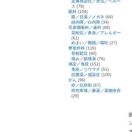
皮膚感染症／水虫／ヘルペ
ス
(78)
眼科
(104)
眼／目薬／メガネ
(66)
緑内障／白内障
(34)
耳鼻咽喉科／歯科
(88)
花粉症／鼻炎／アレルギー
(61)
めまい／難聴／嘔吐
(27)
整形外科
(116)
骨粗鬆症
(40)
痛み／鎮痛薬
(76)
感染／免疫
(151)
免疫／リウマチ
(51)
抗菌薬／感染症
(100)
がん
(96)
癌／抗癌剤
(67)
癌性疼痛／麻薬／薬物依存
(29)