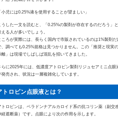
「小児には0.25%液を使用することが望ましい」
こうした一文を読むと、「0.25%の製剤が存在するのだろう」
考える人が多いでしょう。
ところが実際には、長らく国内で市販されているのは1%製剤だ
で、調べても0.25%規格は見つかりません。この「推奨と現実
乖離」は現場でしばしば混乱を招いてきました。
さらに2025年には、低濃度アトロピン製剤リジュセアミニ点眼
が発売され、状況は一層複雑化しています。
アトロピン点眼液とは？
アトロピンは、ベラドンナアルカロイド系の抗コリン薬（副交
神経遮断薬）です。点眼により次の作用を示します。