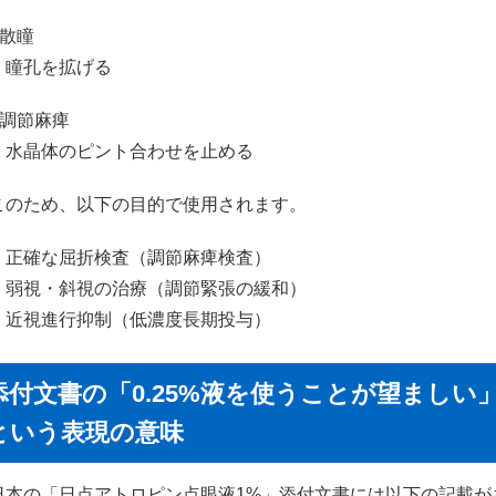
●散瞳
・瞳孔を拡げる
●調節麻痺
・水晶体のピント合わせを止める
このため、以下の目的で使用されます。
・正確な屈折検査（調節麻痺検査）
・弱視・斜視の治療（調節緊張の緩和）
・近視進行抑制（低濃度長期投与）
添付文書の「0.25%液を使うことが望ましい
という表現の意味
日本の「日点アトロピン点眼液1%」添付文書には以下の記載が