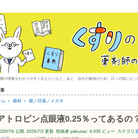
療の情報をわかりやすく伝えたいなと。あと、自分の勉強のため。日々の気になっ
事
ーム
＞
眼科
＞
眼／目薬／メガネ
アトロピン点眼液0.25％ってあるの
020/7/6
公開.
2025/7/2
更新. 投稿者:
yakuzaic.
6,035 ビュー. カテゴリ: