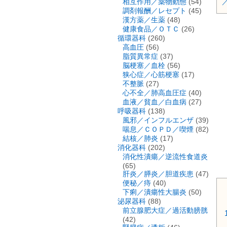
相互作用／薬物動態
(54)
調剤報酬／レセプト
(45)
漢方薬／生薬
(48)
健康食品／ＯＴＣ
(26)
循環器科
(260)
高血圧
(56)
脂質異常症
(37)
脳梗塞／血栓
(56)
狭心症／心筋梗塞
(17)
不整脈
(27)
心不全／肺高血圧症
(40)
血液／貧血／白血病
(27)
呼吸器科
(138)
風邪／インフルエンザ
(39)
喘息／ＣＯＰＤ／喫煙
(82)
結核／肺炎
(17)
消化器科
(202)
消化性潰瘍／逆流性食道炎
(65)
肝炎／膵炎／胆道疾患
(47)
便秘／痔
(40)
下痢／潰瘍性大腸炎
(50)
泌尿器科
(88)
前立腺肥大症／過活動膀胱
(42)