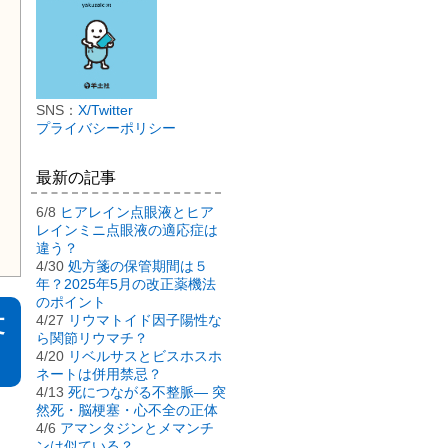
SNS：
X/Twitter
プライバシーポリシー
最新の記事
6/8
ヒアレイン点眼液とヒア
レインミニ点眼液の適応症は
違う？
4/30
処方箋の保管期間は５
年？2025年5月の改正薬機法
のポイント
文
4/27
リウマトイド因子陽性な
ら関節リウマチ？
4/20
リベルサスとビスホスホ
ネートは併用禁忌？
4/13
死につながる不整脈― 突
然死・脳梗塞・心不全の正体
4/6
アマンタジンとメマンチ
ンは似ている？