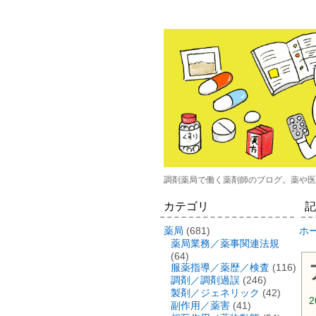
調剤薬局で働く薬剤師のブログ。薬や医
カテゴリ
記
薬局
(681)
ホ
薬局業務／薬事関連法規
(64)
服薬指導／薬歴／検査
(116)
調剤／調剤過誤
(246)
製剤／ジェネリック
(42)
2
副作用／薬害
(41)