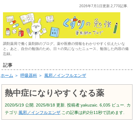
2026年7月1日更新.2,770記事.
調剤薬局で働く薬剤師のブログ。薬や医療の情報をわかりやすく伝えたいな
と。あと、自分の勉強のため。日々の気になったニュース、勉強した内容の備
忘録。
記事
ホーム
＞
呼吸器科
＞
風邪／インフルエンザ
熱中症になりやすくなる薬
2020/5/19
公開.
2025/8/18
更新. 投稿者:
yakuzaic.
6,035 ビュー. カ
テゴリ:
風邪／インフルエンザ
.この記事は約2分11秒で読めます.