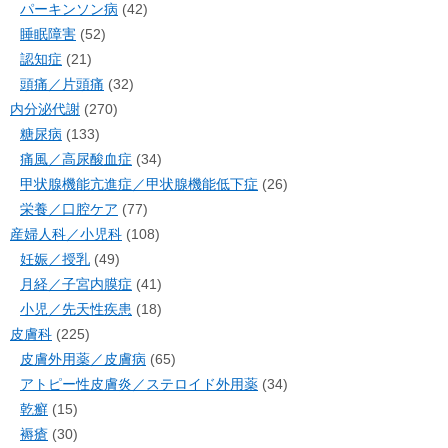
パーキンソン病
(42)
睡眠障害
(52)
認知症
(21)
頭痛／片頭痛
(32)
内分泌代謝
(270)
糖尿病
(133)
痛風／高尿酸血症
(34)
甲状腺機能亢進症／甲状腺機能低下症
(26)
栄養／口腔ケア
(77)
産婦人科／小児科
(108)
妊娠／授乳
(49)
月経／子宮内膜症
(41)
小児／先天性疾患
(18)
皮膚科
(225)
皮膚外用薬／皮膚病
(65)
アトピー性皮膚炎／ステロイド外用薬
(34)
乾癬
(15)
褥瘡
(30)