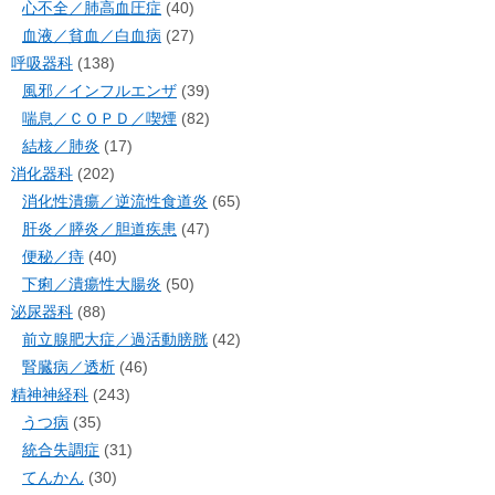
心不全／肺高血圧症
(40)
血液／貧血／白血病
(27)
呼吸器科
(138)
風邪／インフルエンザ
(39)
喘息／ＣＯＰＤ／喫煙
(82)
結核／肺炎
(17)
消化器科
(202)
消化性潰瘍／逆流性食道炎
(65)
肝炎／膵炎／胆道疾患
(47)
便秘／痔
(40)
下痢／潰瘍性大腸炎
(50)
泌尿器科
(88)
前立腺肥大症／過活動膀胱
(42)
腎臓病／透析
(46)
精神神経科
(243)
うつ病
(35)
統合失調症
(31)
てんかん
(30)