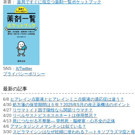
著書：
薬局ですぐに役立つ薬剤一覧ポケットブック
SNS：
X/Twitter
プライバシーポリシー
最新の記事
6/8
ヒアレイン点眼液とヒアレインミニ点眼液の適応症は違う？
4/30
処方箋の保管期間は５年？2025年5月の改正薬機法のポイント
4/27
リウマトイド因子陽性なら関節リウマチ？
4/20
リベルサスとビスホスホネートは併用禁忌？
4/13
死につながる不整脈― 突然死・脳梗塞・心不全の正体
4/6
アマンタジンとメマンチンは似ている？
3/30
スピラマイシンはなぜ妊婦に使われる？―トキソプラズマ症と母