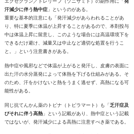
エクセグラン／トレリーフ（ゾニサミド）の副作用に「
発
汗減少に伴う熱中症
」というのがある。
重要な基本的注意にも「発汗減少があらわれることがあ
り、特に夏季に体温が上昇することがあるので、本剤投与
中は体温上昇に留意し、このような場合には高温環境下を
できるだけ避け、減量又は中止など適切な処置を行うこ
と。」という注意書きがある。
熱中症や風邪などで体温が上がると発汗し、皮膚の表面に
出た汗の水分蒸発によって体熱を下げる仕組みがある。そ
のため、汗をかけないと熱をうまく逃せず、高熱になる可
能性がある。
同じ抗てんかん薬のトピナ（トピラマート）も「
乏汗症及
びそれに伴う高熱
」という記載があり、熱中症という記載
ではないが、発汗減少による高熱に注意すべき薬である。