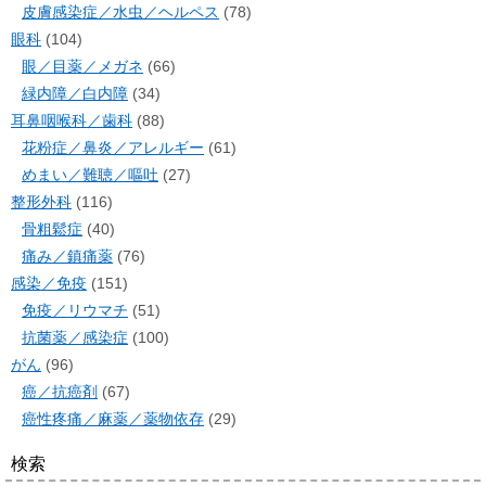
皮膚感染症／水虫／ヘルペス
(78)
眼科
(104)
眼／目薬／メガネ
(66)
緑内障／白内障
(34)
耳鼻咽喉科／歯科
(88)
花粉症／鼻炎／アレルギー
(61)
めまい／難聴／嘔吐
(27)
整形外科
(116)
骨粗鬆症
(40)
痛み／鎮痛薬
(76)
感染／免疫
(151)
免疫／リウマチ
(51)
抗菌薬／感染症
(100)
がん
(96)
癌／抗癌剤
(67)
癌性疼痛／麻薬／薬物依存
(29)
検索