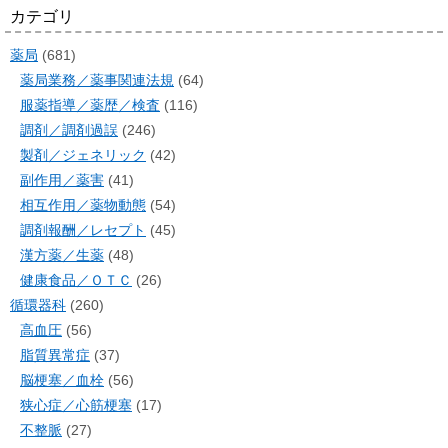
カテゴリ
薬局
(681)
薬局業務／薬事関連法規
(64)
服薬指導／薬歴／検査
(116)
調剤／調剤過誤
(246)
製剤／ジェネリック
(42)
副作用／薬害
(41)
相互作用／薬物動態
(54)
調剤報酬／レセプト
(45)
漢方薬／生薬
(48)
健康食品／ＯＴＣ
(26)
循環器科
(260)
高血圧
(56)
脂質異常症
(37)
脳梗塞／血栓
(56)
狭心症／心筋梗塞
(17)
不整脈
(27)