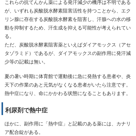
これらの抗てんかん薬による発汗減少の機序は不明である
が、いずれも炭酸脱水酵素阻害活性を持つことから、エク
リン腺に存在する炭酸脱水酵素を阻害し、汗腺への水の移
動を抑制するため、汗生成を抑える可能性が考えられてい
る。
ただ、炭酸脱水酵素阻害薬といえばダイアモックス（アセ
タゾラミド）であるが、ダイアモックスの副作用に発汗減
少等の記載は無い。
夏の暑い時期に体育館で運動後に急に発熱する患者や、炎
天下の作業のあと元気がなくなる患者がいたら注意です。
熱中症になり、命にかかわる状態になることもあります。
利尿剤で熱中症
ほかに、副作用に「熱中症」と記載のある薬には、カナリ
ア配合錠がある。