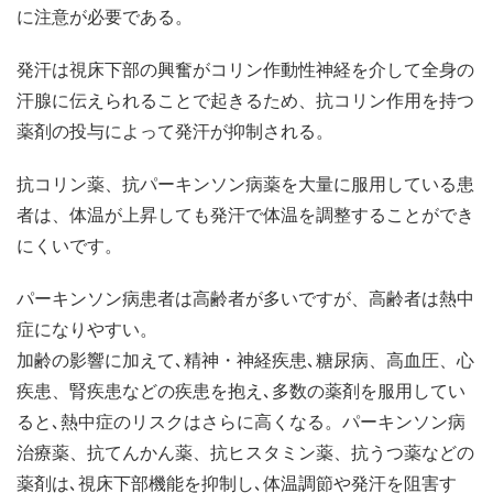
に注意が必要である。
発汗は視床下部の興奮がコリン作動性神経を介して全身の
汗腺に伝えられることで起きるため、抗コリン作用を持つ
薬剤の投与によって発汗が抑制される。
抗コリン薬、抗パーキンソン病薬を大量に服用している患
者は、体温が上昇しても発汗で体温を調整することができ
にくいです。
パーキンソン病患者は高齢者が多いですが、高齢者は熱中
症になりやすい。
加齢の影響に加えて､精神・神経疾患､糖尿病、高血圧、心
疾患、腎疾患などの疾患を抱え､多数の薬剤を服用してい
ると､熱中症のリスクはさらに高くなる。パーキンソン病
治療薬、抗てんかん薬、抗ヒスタミン薬、抗うつ薬などの
薬剤は､視床下部機能を抑制し､体温調節や発汗を阻害す