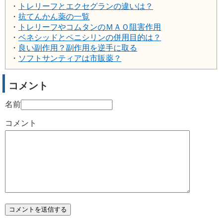
・
トレリーフとエクセグランの違いは？
・
抗てんかん薬の一覧
・
トレリーフやコムタンのＭＡＯ阻害作用
・
ベネシッドとペニシリンの併用目的は？
・
良い副作用？副作用を逆手に取る
・
ソフトサンティアは市販薬？
コメント
名前
コメント