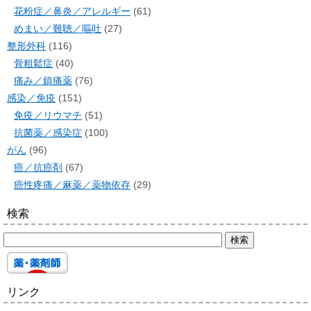
花粉症／鼻炎／アレルギー
(61)
めまい／難聴／嘔吐
(27)
整形外科
(116)
骨粗鬆症
(40)
痛み／鎮痛薬
(76)
感染／免疫
(151)
免疫／リウマチ
(51)
抗菌薬／感染症
(100)
がん
(96)
癌／抗癌剤
(67)
癌性疼痛／麻薬／薬物依存
(29)
検索
リンク