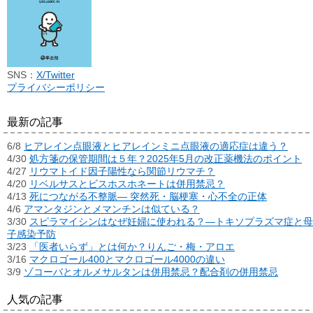
SNS：
X/Twitter
プライバシーポリシー
最新の記事
6/8
ヒアレイン点眼液とヒアレインミニ点眼液の適応症は違う？
4/30
処方箋の保管期間は５年？2025年5月の改正薬機法のポイント
4/27
リウマトイド因子陽性なら関節リウマチ？
4/20
リベルサスとビスホスホネートは併用禁忌？
4/13
死につながる不整脈― 突然死・脳梗塞・心不全の正体
4/6
アマンタジンとメマンチンは似ている？
3/30
スピラマイシンはなぜ妊婦に使われる？―トキソプラズマ症と母
子感染予防
3/23
「医者いらず」とは何か？りんご・梅・アロエ
3/16
マクロゴール400とマクロゴール4000の違い
3/9
ゾコーバとオルメサルタンは併用禁忌？配合剤の併用禁忌
人気の記事