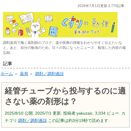
2026年7月1日更新.2,770記事.
調剤薬局で働く薬剤師のブログ。薬や医療の情報をわかりやすく伝えたいな
と。あと、自分の勉強のため。日々の気になったニュース、勉強した内容の備
忘録。
記事
ホーム
＞
薬局
＞
調剤／調剤過誤
経管チューブから投与するのに適
さない薬の剤形は？
2025/8/10
公開.
2025/7/1
更新. 投稿者:
yakuzaic.
3,034 ビュー. カ
テゴリ:
調剤／調剤過誤
.この記事は約3分19秒で読めます.