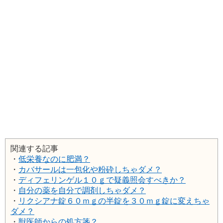
関連する記事
・
低栄養なのに肥満？
・
カバサールは一包化や粉砕しちゃダメ？
・
ディフェリンゲル１０ｇで疑義照会すべきか？
・
自分の薬を自分で調剤しちゃダメ？
・
リクシアナ錠６０ｍｇの半錠を３０ｍｇ錠に変えちゃ
ダメ？
・
獣医師からの処方箋？