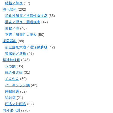
結核／肺炎
(17)
消化器科
(202)
消化性潰瘍／逆流性食道炎
(65)
肝炎／膵炎／胆道疾患
(47)
便秘／痔
(40)
下痢／潰瘍性大腸炎
(50)
泌尿器科
(88)
前立腺肥大症／過活動膀胱
(42)
腎臓病／透析
(46)
精神神経科
(243)
うつ病
(35)
統合失調症
(31)
てんかん
(30)
パーキンソン病
(42)
睡眠障害
(52)
認知症
(21)
頭痛／片頭痛
(32)
内分泌代謝
(270)