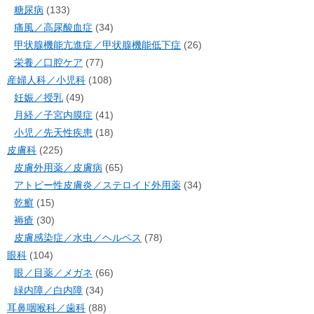
糖尿病
(133)
痛風／高尿酸血症
(34)
甲状腺機能亢進症／甲状腺機能低下症
(26)
栄養／口腔ケア
(77)
産婦人科／小児科
(108)
妊娠／授乳
(49)
月経／子宮内膜症
(41)
小児／先天性疾患
(18)
皮膚科
(225)
皮膚外用薬／皮膚病
(65)
アトピー性皮膚炎／ステロイド外用薬
(34)
乾癬
(15)
褥瘡
(30)
皮膚感染症／水虫／ヘルペス
(78)
眼科
(104)
眼／目薬／メガネ
(66)
緑内障／白内障
(34)
耳鼻咽喉科／歯科
(88)