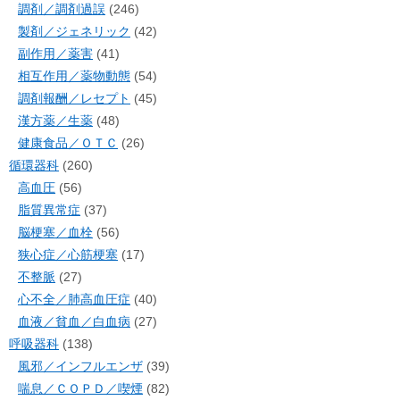
調剤／調剤過誤
(246)
製剤／ジェネリック
(42)
副作用／薬害
(41)
相互作用／薬物動態
(54)
調剤報酬／レセプト
(45)
漢方薬／生薬
(48)
健康食品／ＯＴＣ
(26)
循環器科
(260)
高血圧
(56)
脂質異常症
(37)
脳梗塞／血栓
(56)
狭心症／心筋梗塞
(17)
不整脈
(27)
心不全／肺高血圧症
(40)
血液／貧血／白血病
(27)
呼吸器科
(138)
風邪／インフルエンザ
(39)
喘息／ＣＯＰＤ／喫煙
(82)