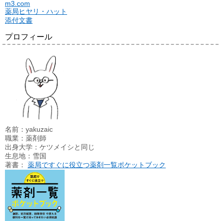
m3.com
薬局ヒヤリ・ハット
添付文書
プロフィール
名前：yakuzaic
職業：薬剤師
出身大学：ケツメイシと同じ
生息地：雪国
著書：
薬局ですぐに役立つ薬剤一覧ポケットブック