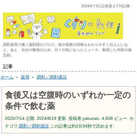
2026年7月1日更新.2,770記事.
調剤薬局で働く薬剤師のブログ。薬や医療の情報をわかりやすく伝えたいな
と。あと、自分の勉強のため。日々の気になったニュース、勉強した内容の備
忘録。
記事
ホーム
＞
薬局
＞
調剤／調剤過誤
食後又は空腹時のいずれか一定の
条件で飲む薬
2020/7/14
公開.
2024/8/19
更新. 投稿者:
yakuzaic.
4,608 ビュー. カ
テゴリ:
調剤／調剤過誤
.この記事は約2分34秒で読めます.