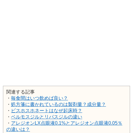
関連する記事
・
毎食間はいつ飲めば良い？
・
処方箋に書かれているのは製剤量？成分量？
・
ビスホスホネートはなぜ起床時？
・
ベルモスジルとリパスジルの違い
・
アレジオンLX点眼液0.1%とアレジオン点眼液0.05％
の違いは？