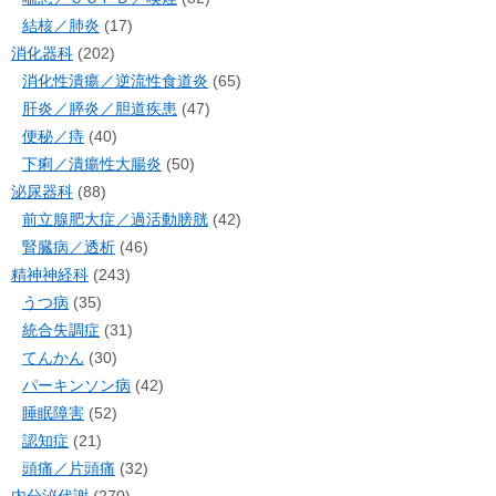
結核／肺炎
(17)
消化器科
(202)
消化性潰瘍／逆流性食道炎
(65)
肝炎／膵炎／胆道疾患
(47)
便秘／痔
(40)
下痢／潰瘍性大腸炎
(50)
泌尿器科
(88)
前立腺肥大症／過活動膀胱
(42)
腎臓病／透析
(46)
精神神経科
(243)
うつ病
(35)
統合失調症
(31)
てんかん
(30)
パーキンソン病
(42)
睡眠障害
(52)
認知症
(21)
頭痛／片頭痛
(32)