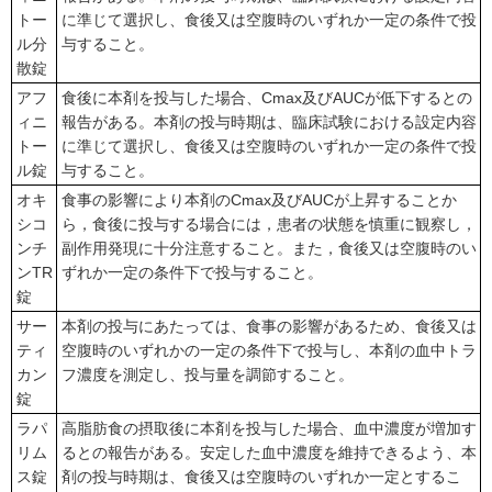
トー
に準じて選択し、食後又は空腹時のいずれか一定の条件で投
ル分
与すること。
散錠
アフ
食後に本剤を投与した場合、Cmax及びAUCが低下するとの
ィニ
報告がある。本剤の投与時期は、臨床試験における設定内容
トー
に準じて選択し、食後又は空腹時のいずれか一定の条件で投
ル錠
与すること。
オキ
食事の影響により本剤のCmax及びAUCが上昇することか
シコ
ら，食後に投与する場合には，患者の状態を慎重に観察し，
ンチ
副作用発現に十分注意すること。また，食後又は空腹時のい
ンTR
ずれか一定の条件下で投与すること。
錠
サー
本剤の投与にあたっては、食事の影響があるため、食後又は
ティ
空腹時のいずれかの一定の条件下で投与し、本剤の血中トラ
カン
フ濃度を測定し、投与量を調節すること。
錠
ラパ
高脂肪食の摂取後に本剤を投与した場合、血中濃度が増加す
リム
るとの報告がある。安定した血中濃度を維持できるよう、本
ス錠
剤の投与時期は、食後又は空腹時のいずれか一定とするこ