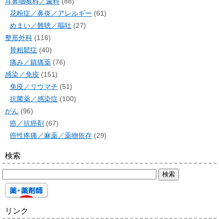
耳鼻咽喉科／歯科
(88)
花粉症／鼻炎／アレルギー
(61)
めまい／難聴／嘔吐
(27)
整形外科
(116)
骨粗鬆症
(40)
痛み／鎮痛薬
(76)
感染／免疫
(151)
免疫／リウマチ
(51)
抗菌薬／感染症
(100)
がん
(96)
癌／抗癌剤
(67)
癌性疼痛／麻薬／薬物依存
(29)
検索
リンク