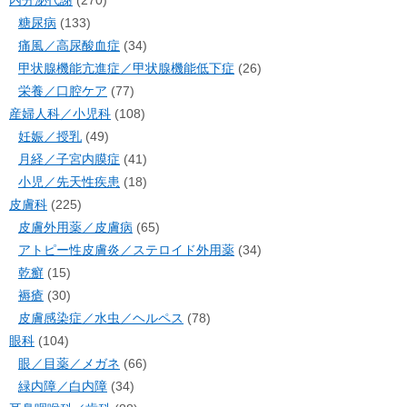
内分泌代謝
(270)
糖尿病
(133)
痛風／高尿酸血症
(34)
甲状腺機能亢進症／甲状腺機能低下症
(26)
栄養／口腔ケア
(77)
産婦人科／小児科
(108)
妊娠／授乳
(49)
月経／子宮内膜症
(41)
小児／先天性疾患
(18)
皮膚科
(225)
皮膚外用薬／皮膚病
(65)
アトピー性皮膚炎／ステロイド外用薬
(34)
乾癬
(15)
褥瘡
(30)
皮膚感染症／水虫／ヘルペス
(78)
眼科
(104)
眼／目薬／メガネ
(66)
緑内障／白内障
(34)