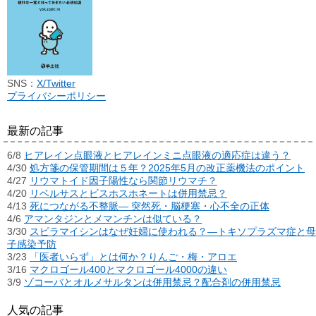
SNS：
X/Twitter
プライバシーポリシー
最新の記事
6/8
ヒアレイン点眼液とヒアレインミニ点眼液の適応症は違う？
4/30
処方箋の保管期間は５年？2025年5月の改正薬機法のポイント
4/27
リウマトイド因子陽性なら関節リウマチ？
4/20
リベルサスとビスホスホネートは併用禁忌？
4/13
死につながる不整脈― 突然死・脳梗塞・心不全の正体
4/6
アマンタジンとメマンチンは似ている？
3/30
スピラマイシンはなぜ妊婦に使われる？―トキソプラズマ症と母
子感染予防
3/23
「医者いらず」とは何か？りんご・梅・アロエ
3/16
マクロゴール400とマクロゴール4000の違い
3/9
ゾコーバとオルメサルタンは併用禁忌？配合剤の併用禁忌
人気の記事