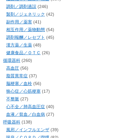
調剤／調剤過誤
(246)
製剤／ジェネリック
(42)
副作用／薬害
(41)
相互作用／薬物動態
(54)
調剤報酬／レセプト
(45)
漢方薬／生薬
(48)
健康食品／ＯＴＣ
(26)
循環器科
(260)
高血圧
(56)
脂質異常症
(37)
脳梗塞／血栓
(56)
狭心症／心筋梗塞
(17)
不整脈
(27)
心不全／肺高血圧症
(40)
血液／貧血／白血病
(27)
呼吸器科
(138)
風邪／インフルエンザ
(39)
喘息／ＣＯＰＤ／喫煙
(82)