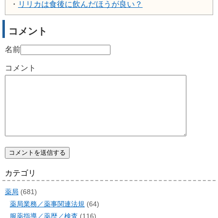
・
リリカは食後に飲んだほうが良い？
コメント
名前
コメント
カテゴリ
薬局
(681)
薬局業務／薬事関連法規
(64)
服薬指導／薬歴／検査
(116)