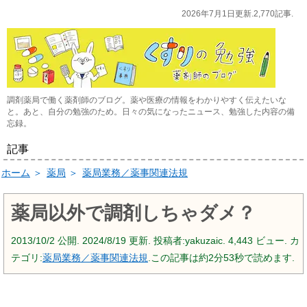
2026年7月1日更新.2,770記事.
調剤薬局で働く薬剤師のブログ。薬や医療の情報をわかりやすく伝えたいな
と。あと、自分の勉強のため。日々の気になったニュース、勉強した内容の備
忘録。
記事
ホーム
＞
薬局
＞
薬局業務／薬事関連法規
薬局以外で調剤しちゃダメ？
2013/10/2
公開.
2024/8/19
更新. 投稿者:
yakuzaic.
4,443 ビュー. カ
テゴリ:
薬局業務／薬事関連法規
.この記事は約2分53秒で読めます.