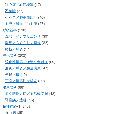
狭心症／心筋梗塞
(17)
不整脈
(27)
心不全／肺高血圧症
(40)
血液／貧血／白血病
(27)
呼吸器科
(138)
風邪／インフルエンザ
(39)
喘息／ＣＯＰＤ／喫煙
(82)
結核／肺炎
(17)
消化器科
(202)
消化性潰瘍／逆流性食道炎
(65)
肝炎／膵炎／胆道疾患
(47)
便秘／痔
(40)
下痢／潰瘍性大腸炎
(50)
泌尿器科
(88)
前立腺肥大症／過活動膀胱
(42)
腎臓病／透析
(46)
精神神経科
(243)
うつ病
(35)