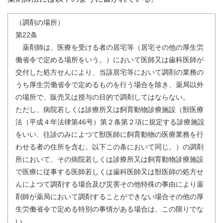
（調剤の場所）
第22条
薬剤師は、医療を受ける者の居宅等（居宅その他の厚生労
働省令で定める場所をいう。）において医師又は歯科医師が
交付した処方せんにより、当該居宅等において調剤の業務の
うち厚生労働省令で定めるものを行う場合を除き、薬局以外
の場所で、販売又は授与の目的で調剤してはならない。
ただし、病院若しくは診療所又は飼育動物診療施設（獣医療
法（平成４年法律第46号）第２条第２項に規定する診療施設
をいい、往診のみによつて獣医師に飼育動物の医療業務を行
わせる者の住所を含む。以下この条において同じ。）の調剤
所において、その病院若しくは診療所又は飼育動物診療施設
で医療に従事する医師若しくは歯科医師又は獣医師の処方せ
んによつて調剤する場合及び災害その他特殊の事由により薬
剤師が薬局において調剤することができない場合その他の厚
生労働省令で定める特別の事情がある場合は、この限りでな
い。