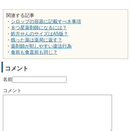
関連する記事
・
シロップの容器に記載すべき事項
・
８つ星薬剤師になるには？
・
処方せんのサイズはA5版？
・
残った薬は薬局に返す？
・
薬剤師が犯しやすい違法行為
・
食前も食直前も同じ？
コメント
名前
コメント