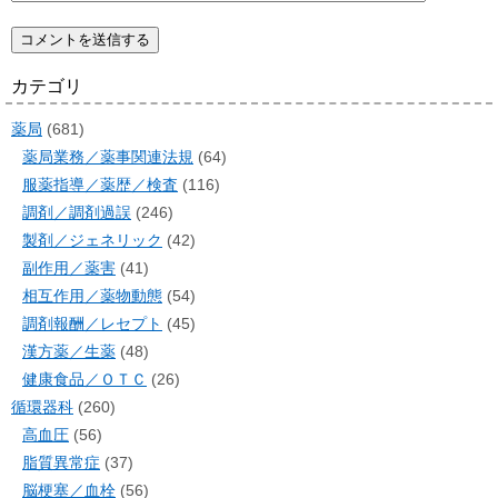
カテゴリ
薬局
(681)
薬局業務／薬事関連法規
(64)
服薬指導／薬歴／検査
(116)
調剤／調剤過誤
(246)
製剤／ジェネリック
(42)
副作用／薬害
(41)
相互作用／薬物動態
(54)
調剤報酬／レセプト
(45)
漢方薬／生薬
(48)
健康食品／ＯＴＣ
(26)
循環器科
(260)
高血圧
(56)
脂質異常症
(37)
脳梗塞／血栓
(56)