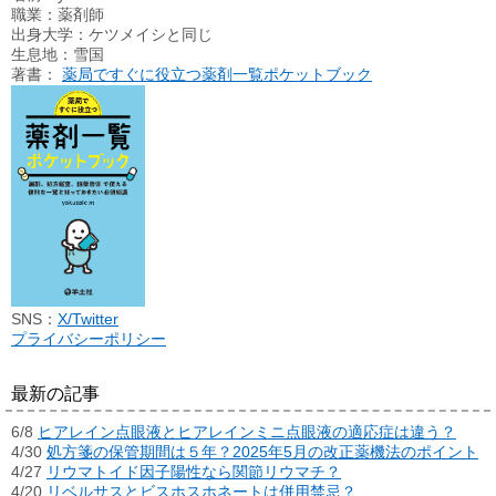
職業：薬剤師
出身大学：ケツメイシと同じ
生息地：雪国
著書：
薬局ですぐに役立つ薬剤一覧ポケットブック
SNS：
X/Twitter
プライバシーポリシー
最新の記事
6/8
ヒアレイン点眼液とヒアレインミニ点眼液の適応症は違う？
4/30
処方箋の保管期間は５年？2025年5月の改正薬機法のポイント
4/27
リウマトイド因子陽性なら関節リウマチ？
4/20
リベルサスとビスホスホネートは併用禁忌？