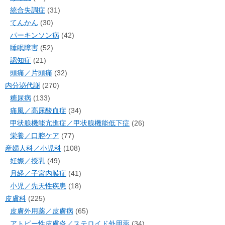
統合失調症
(31)
てんかん
(30)
パーキンソン病
(42)
睡眠障害
(52)
認知症
(21)
頭痛／片頭痛
(32)
内分泌代謝
(270)
糖尿病
(133)
痛風／高尿酸血症
(34)
甲状腺機能亢進症／甲状腺機能低下症
(26)
栄養／口腔ケア
(77)
産婦人科／小児科
(108)
妊娠／授乳
(49)
月経／子宮内膜症
(41)
小児／先天性疾患
(18)
皮膚科
(225)
皮膚外用薬／皮膚病
(65)
アトピー性皮膚炎／ステロイド外用薬
(34)