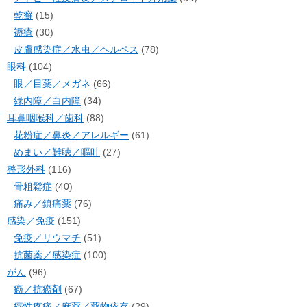
乾癬
(15)
褥瘡
(30)
皮膚感染症／水虫／ヘルペス
(78)
眼科
(104)
眼／目薬／メガネ
(66)
緑内障／白内障
(34)
耳鼻咽喉科／歯科
(88)
花粉症／鼻炎／アレルギー
(61)
めまい／難聴／嘔吐
(27)
整形外科
(116)
骨粗鬆症
(40)
痛み／鎮痛薬
(76)
感染／免疫
(151)
免疫／リウマチ
(51)
抗菌薬／感染症
(100)
がん
(96)
癌／抗癌剤
(67)
癌性疼痛／麻薬／薬物依存
(29)