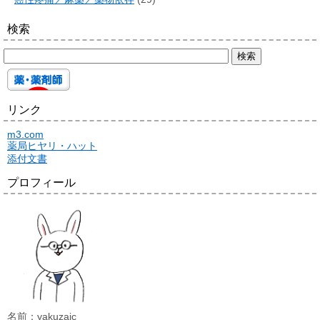
検索
リンク
m3.com
薬局ヒヤリ・ハット
添付文書
プロフィール
名前：yakuzaic