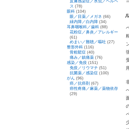
皮膚感染症／水虫／ヘルペ
ス
(78)
眼科
(104)
眼／目薬／メガネ
(66)
緑内障／白内障
(34)
耳鼻咽喉科／歯科
(88)
花粉症／鼻炎／アレルギー
(61)
めまい／難聴／嘔吐
(27)
整形外科
(116)
骨粗鬆症
(40)
痛み／鎮痛薬
(76)
感染／免疫
(151)
免疫／リウマチ
(51)
抗菌薬／感染症
(100)
がん
(96)
癌／抗癌剤
(67)
癌性疼痛／麻薬／薬物依存
(29)