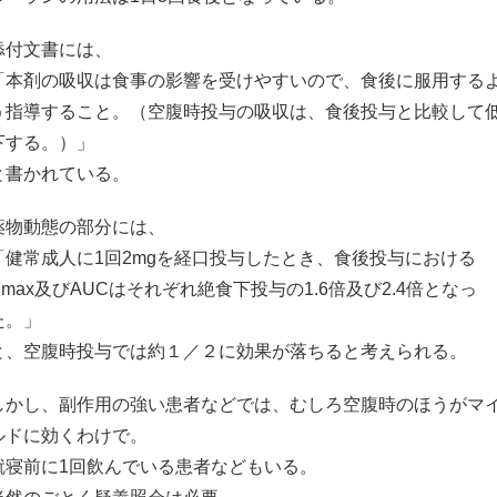
添付文書には、
「本剤の吸収は食事の影響を受けやすいので、食後に服用する
う指導すること。（空腹時投与の吸収は、食後投与と比較して
下する。）」
と書かれている。
薬物動態の部分には、
「健常成人に1回2mgを経口投与したとき、食後投与における
Cmax及びAUCはそれぞれ絶食下投与の1.6倍及び2.4倍となっ
た。」
と、空腹時投与では約１／２に効果が落ちると考えられる。
しかし、副作用の強い患者などでは、むしろ空腹時のほうがマ
ルドに効くわけで。
就寝前に1回飲んでいる患者などもいる。