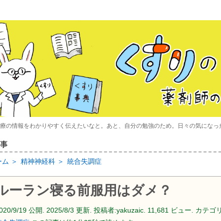
療の情報をわかりやすく伝えたいなと。あと、自分の勉強のため。日々の気になっ
事
ーム
＞
精神神経科
＞
統合失調症
ルーラン寝る前服用はダメ？
020/9/19
公開.
2025/8/3
更新. 投稿者:
yakuzaic.
11,681 ビュー. カテゴリ