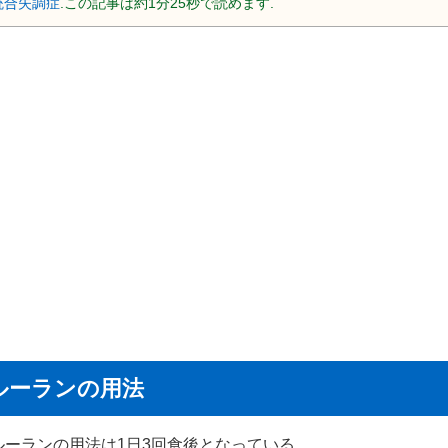
統合失調症
.この記事は約1分25秒で読めます.
ルーランの用法
ルーランの用法は1日3回食後となっている。