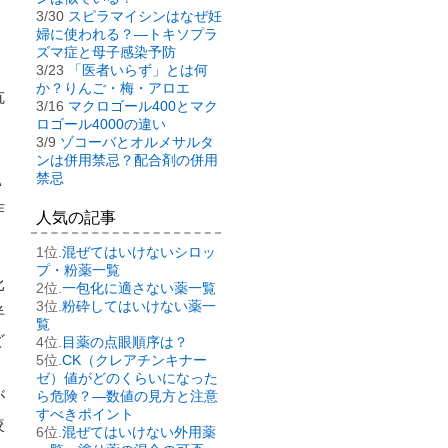
3/30
スピラマイシンはなぜ妊
婦に使われる？―トキソプラ
ズマ症と母子感染予防
3/23
「医者いらず」とは何
か？りんご・梅・アロエ
抗
3/16
マクロゴール400とマク
ロゴール4000の違い
3/9
ゾコーバとオルメサルタ
ンは併用禁忌？配合剤の併用
禁忌
Ａ
作
人気の記事
混ぜてはいけないシロッ
プ・粉薬一覧
比
一包化に適さない薬一覧
粉砕してはいけない薬一
半
覧
ど
目薬の点眼順序は？
CK（クレアチンキナー
ゼ）値がどのくらいになった
が
ら危険？―数値の見方と注意
すべきポイント
較
混ぜてはいけない外用薬