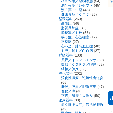
相互作用／薬物動態
(54)
調剤報酬／レセプト
(45)
漢方薬／生薬
(48)
健康食品／ＯＴＣ
(26)
循環器科
(260)
高血圧
(56)
脂質異常症
(37)
脳梗塞／血栓
(56)
狭心症／心筋梗塞
(17)
不整脈
(27)
心不全／肺高血圧症
(40)
血液／貧血／白血病
(27)
呼吸器科
(138)
風邪／インフルエンザ
(39)
喘息／ＣＯＰＤ／喫煙
(82)
結核／肺炎
(17)
消化器科
(202)
消化性潰瘍／逆流性食道炎
(65)
肝炎／膵炎／胆道疾患
(47)
便秘／痔
(40)
下痢／潰瘍性大腸炎
(50)
泌尿器科
(88)
前立腺肥大症／過活動膀胱
(42)