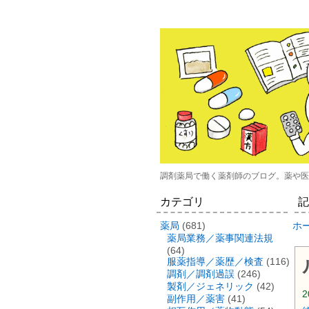
調剤薬局で働く薬剤師のブログ。薬や医
カテゴリ
記
薬局
(681)
ホ
薬局業務／薬事関連法規
(64)
服薬指導／薬歴／検査
(116)
調剤／調剤過誤
(246)
製剤／ジェネリック
(42)
2
副作用／薬害
(41)