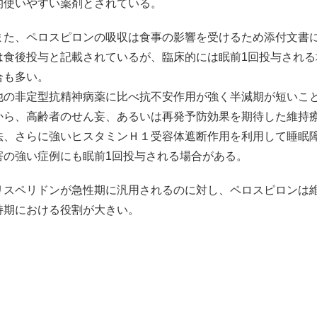
的使いやすい薬剤とされている。
また、ペロスピロンの吸収は食事の影響を受けるため添付文書
は食後投与と記載されているが、臨床的には眠前1回投与される
合も多い。
他の非定型抗精神病薬に比べ抗不安作用が強く半減期が短いこ
から、高齢者のせん妄、あるいは再発予防効果を期待した維持
法、さらに強いヒスタミンＨ１受容体遮断作用を利用して睡眠
害の強い症例にも眠前1回投与される場合がある。
リスペリドンが急性期に汎用されるのに対し、ペロスピロンは
持期における役割が大きい。