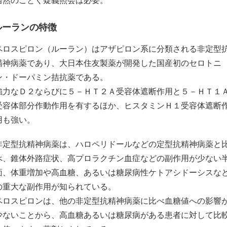
当然のごとく疑義照会は必要。
ルーランの特徴
ペロスピロン（ルーラン）はアザピロン系に分類される非定型
精神病薬であり、大日本住友製薬が開発した国産初のセロトニ
ン・ドーパミン拮抗薬である。
強力なＤ２ならびに５－ＨＴ２Ａ受容体遮断作用と５－ＨＴ１
受容体部分作動作用を有するほか、ヒスタミンＨ１受容体遮断
用も強い。
非定型抗精神病薬は、ハロペリドールなどの定型抗精神病薬と
べ、錐体外路症状、高プロラクチン血症などの副作用が少ない
面、体重増加や高血糖、あるいは糖尿病性ケトアシドーシスな
の重大な副作用が知られている。
ペロスピロンは、他の非定型抗精神病薬に比べ血糖値への影響
少ないことから、高血糖あるいは糖尿病がある患者に対して比