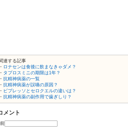
関連する記事
・
ロナセンは食後に飲まなきゃダメ？
・
タプロスミニの期限は1年？
・
抗精神病薬の一覧
・
抗精神病薬が誤嚥の原因？
・
ビプレッソとセロクエルの違いは？
・
抗精神病薬の副作用で歯ぎしり？
コメント
前