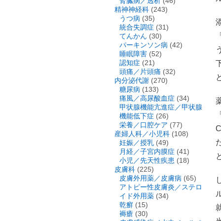
腎臓病／透析
(46)
精神神経科
(243)
うつ病
(35)
統合失調症
(31)
てんかん
(30)
パーキンソン病
(42)
睡眠障害
(52)
認知症
(21)
頭痛／片頭痛
(32)
内分泌代謝
(270)
糖尿病
(133)
痛風／高尿酸血症
(34)
甲状腺機能亢進症／甲状腺
機能低下症
(26)
栄養／口腔ケア
(77)
産婦人科／小児科
(108)
妊娠／授乳
(49)
月経／子宮内膜症
(41)
小児／先天性疾患
(18)
皮膚科
(225)
皮膚外用薬／皮膚病
(65)
アトピー性皮膚炎／ステロ
イド外用薬
(34)
乾癬
(15)
褥瘡
(30)