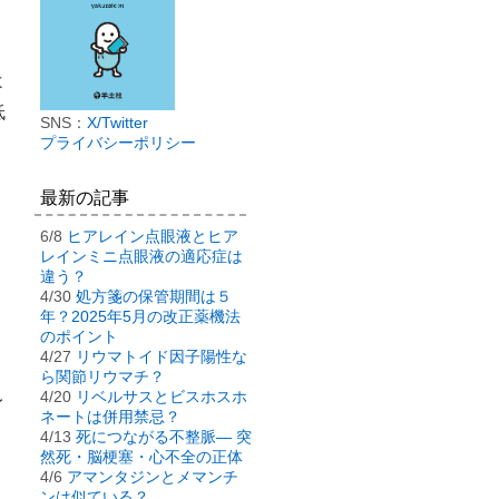
よ
低
SNS：
X/Twitter
プライバシーポリシー
最新の記事
6/8
ヒアレイン点眼液とヒア
レインミニ点眼液の適応症は
違う？
4/30
処方箋の保管期間は５
年？2025年5月の改正薬機法
のポイント
4/27
リウマトイド因子陽性な
ら関節リウマチ？
4/20
リベルサスとビスホスホ
イ
ネートは併用禁忌？
4/13
死につながる不整脈― 突
然死・脳梗塞・心不全の正体
4/6
アマンタジンとメマンチ
ンは似ている？