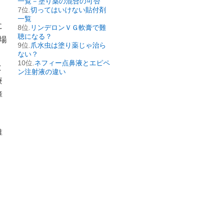
一覧－塗り薬の混合の可否
切ってはいけない貼付剤
一覧
に
リンデロンＶＧ軟膏で難
聴になる？
場
爪水虫は塗り薬じゃ治ら
ない？
ネフィー点鼻液とエピペ
と
ン注射液の違い
療
障
維